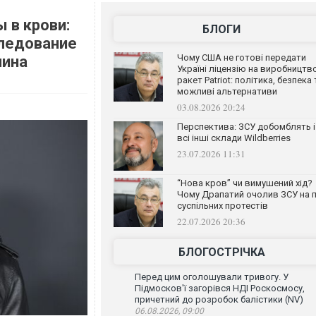
 в крови:
БЛОГИ
следование
Чому США не готові передати
лина
Україні ліцензію на виробництв
ракет Patriot: політика, безпека 
можливі альтернативи
03.08.2026 20:24
Перспектива: ЗСУ добомблять і
всі інші склади Wildberries
23.07.2026 11:31
“Нова кров” чи вимушений хід?
Чому Драпатий очолив ЗСУ на п
суспільних протестів
22.07.2026 20:36
БЛОГОСТРІЧКА
Перед цим оголошували тривогу. У
Підмосков'ї загорівся НДІ Роскосмосу,
причетний до розробок балістики (NV)
06.08.2026, 09:00