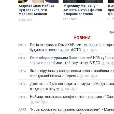
Актриса Эван Рейчел
Мэрилину Мэнсону –
В д
Вуд заявила, что
53! Пять жутких фактов
про
Мэрилин Мэнсон
о короле эпатажа
фон
изнасиловал ее во
05.01.2022
01.1
24.01.2022
время съемок клипа
Пра
НОВИНИ
Росія атакувала Суми КАБами: пошкоджено торг
09:14
будинки, є постраждалі. ФОТО
1
0
Сили оборони уразили Ярославський НПЗ: губерна
09:00
заявив про наймасштабнішу атаку. ВІДЕО
14
Зміна вірувань: у кар'єрі епохи вікінгів знайшли рід
23:57
середньовічні кам’яні хрести
106
0
Достатньо було погладити: лемури на Мадагаска
23:30
людського вірусу
182
0
Неймар влаштував конфлікт після перемоги "Сан
23:03
159
0
"Росія користується вікном можливостей", - Майк
22:55