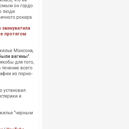
комым он гордо
но люди
ичного рокера.
 звинуватила
Українські надзвичайники врятували 
під час ліквідації масштабної лісової 
не протягом
Франції
 жилье Мэнсона,
были вагины"
.
якобы для того,
 течение всего
рафии из порно-
о установил
истерики и
Сили оборони уразили Ярославський 
губернатор регіону заявив про найма
 жилье "черным
атаку. ВІДЕО