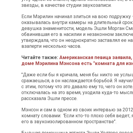
звезды, в качестве студии звукозаписи.
Если Мэрилин начинал злиться на вою подружку 
оказывалась внутри камеры на длительный сро
девушка знаменитости, модель Эшли Морган Сми
обвинившая его в насилии и незаконном заключ
утверждала, что он неоднократно заставлял ее н
взаперти несколько часов.
Читайте также:
Американская певица заявила, 
доме Мэрилина Мэнсона есть "комната для из
"Даже если бы я кричала, меня бы никто не услы
сражаешься, а он наслаждается борьбой. Я научи
с этим, потому что это давало ему то, чего он хоте
отключалась на это время, уходила куда-то мысл
рассказала Эшли прессе.
Мэнсон и сам в одном из своих интервью за 201
комнату словами:
"
Если кто-то плохо себя ведет, 
его в звукоизолированном пространстве".
Бывшая помощница артиста Эшли Уолтерс подели