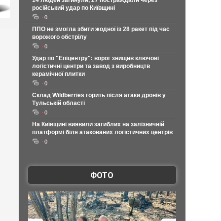
14 людей загинули, 27 постраждали через
російський удар по Київщині
0
ППО не змогла збити жодної із 28 ракет під час
ворожого обстрілу
0
Удар по "Епіцентру": ворог знищив ключові
логістичні центри та завод з виробництв
керамічної плитки
0
Склад Wildberries горить після атаки дронів у
Тульській області
0
На Київщині виявили загиблих на залізничній
платформі біля атакованих логістичних центрів
0
ФОТО