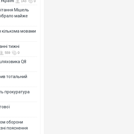
Україні
143
0
ивітання Мішель
зібрало майже
я кількома мовами
анні тижні
559
0
ашляховика Q8
рив тотальний
ить прокуратура
гової
тром оборони
різні пояснення