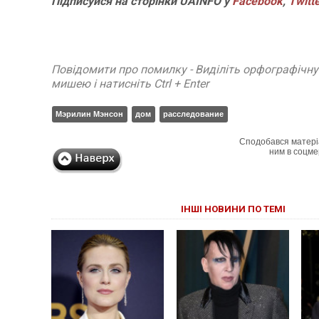
Підписуйся на сторінки UAINFO у
Facebook
,
Twitt
Повідомити про помилку - Виділіть орфографічн
мишею і натисніть Ctrl + Enter
Мэрилин Мэнсон
дом
расследование
Сподобався матері
ним в соцме
ІНШІ НОВИНИ ПО ТЕМІ