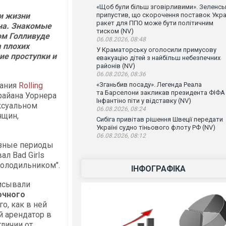
«Щоб були більш зговірливими». Зеленсь
и жизни
припустив, що скорочення поставок Укра
ракет для ППО може бути політичним
на. Знакомые
тиском (NV)
ом Голливуде
06.08.2026, 08:48
 плохих
У Краматорську оголосили примусову
ие проступки и
евакуацію дітей з найбільш небезпечних
районів (NV)
06.08.2026, 08:36
дания
Rolling
«Зганьбив посаду». Легенда Реала
та Барселони закликав президента ФІФА
райана Уорнера
Інфантіно піти у відставку (NV)
ксуальном
06.08.2026, 08:24
нщин,
Сибіга привітав рішення Швеції передати
Україні судно тіньового флоту РФ (NV)
06.08.2026, 08:12
азные периоды
ал Bad Girls
холодильником".
ІНФОГРАФІКА
писывали
очного
го, как в ней
й арендатор в
тличии от