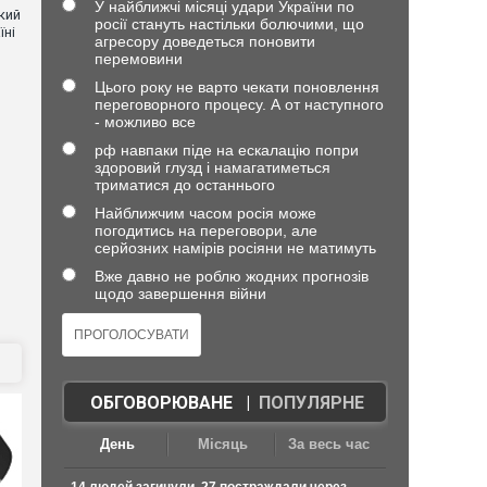
У найближчі місяці удари України по
кий
росії стануть настільки болючими, що
їні
агресору доведеться поновити
перемовини
Цього року не варто чекати поновлення
переговорного процесу. А от наступного
- можливо все
рф навпаки піде на ескалацію попри
здоровий глузд і намагатиметься
триматися до останнього
Найближчим часом росія може
погодитись на переговори, але
серйозних намірів росіяни не матимуть
Вже давно не роблю жодних прогнозів
щодо завершення війни
ОБГОВОРЮВАНЕ
|
ПОПУЛЯРНЕ
День
Місяць
За весь час