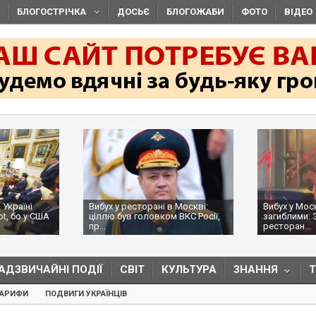
БЛОГОСТРІЧКА
ДОСЬЄ
БЛОГОЖАБИ
ФОТО
ВІДЕО
 Україні
Вибух у ресторані в Москві:
Вибух у Мос
ot, бо у США
ціллю був головком ВКС Росії,
загиблими: 
пр...
ресторан...
АДЗВИЧАЙНІ ПОДІЇ
СВІТ
КУЛЬТУРА
ЗНАННЯ
ТАРИФИ
ПОДВИГИ УКРАЇНЦІВ