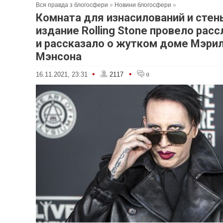
Вся правда з блогосфери
»
Новини блогосфери
»
Комната для изнасилований и стены
издание Rolling Stone провело рас
и рассказало о жутком доме Мэри
Мэнсона
•
•
16.11.2021, 23:31
2117
0