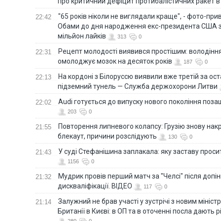
про критичний дефіцит протибалістичних ракет в 
"65 років ніколи не виглядали краще", - фото-пр
22:42
Обами до дня народження екс-президента США 
мільйон лайків
313
0
Рецепт молодості виявився простішим: володінн
22:31
омолоджує мозок на десяток років
187
0
На кордоні з Білоруссю виявили вже третій за ост
22:13
підземний тунель — Служба держохорони Литви
Audi готується до випуску нового покоління поз
22:02
203
0
Повторення липневого колапсу: Грузію знову нак
21:55
блекаут, причини розслідують
130
0
У суді Стефанішина заплакала: яку заставу прос
21:43
1156
0
Мудрик провів перший матч за "Челсі" після допін
21:32
дискваліфікації. ВІДЕО
117
0
Залужний не брав участі у зустрічі з новим мініс
21:14
Британії в Києві: в ОП та в оточенні посла дають 
280
0