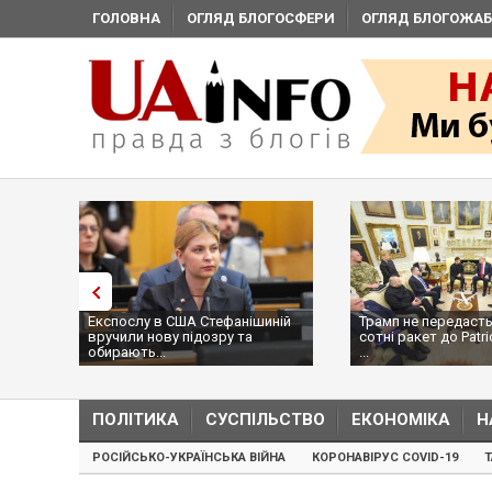
ГОЛОВНА
ОГЛЯД БЛОГОСФЕРИ
ОГЛЯД БЛОГОЖАБ
Експослу в США Стефанішиній
Трамп не передасть
вручили нову підозру та
сотні ракет до Patri
обирають...
...
ПОЛІТИКА
СУСПІЛЬСТВО
ЕКОНОМІКА
Н
РОСІЙСЬКО-УКРАЇНСЬКА ВІЙНА
КОРОНАВІРУС COVID-19