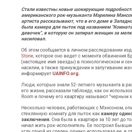
Стали известны новые шокирующие подробност
американского рок-музыканта Мэрилина Мэнсо
артиста рассказывают, что в его доме в Западн
была камера для пыток под названием "Комната
девочек", в которую он запирал женщин за мелк
насиловал.
Об этом сообщается в личном расследовании из
Stone
, которое оно ведет с момента обвинения Б
(настоящее имя звезды) в психологическом и се
насилии, а также принуждении и запугивании же
информирует
UAINFO.org
.
Люди, которые знали 52-летнего музыканта в р
его жизни, рассказали таблоиду, как он использов
Room и почему его квартиру называют "черным 
Несколько человек, работающих с Мэнсоном, о
стеклянную комнату для пыток как
камеру один
заключения.
Она была в квартире за 10 лет до то
начал жить рок-исполнитель. Ее построил бывши
углу одной из спален, однако использовал ее, в о