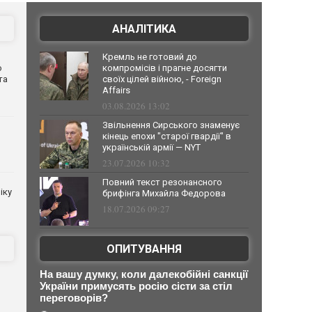
АНАЛІТИКА
Кремль не готовий до
о
компромісів і прагне досягти
та
своїх цілей війною, - Foreign
Affairs
03.08.2026 13:02
Звільнення Сирського знаменує
кінець епохи "старої гвардії" в
українській армії — NYT
23.07.2026 10:32
Повний текст резонансного
іку
брифінга Михайла Федорова
18.07.2026 09:27
ОПИТУВАННЯ
На вашу думку, коли далекобійні санкції
України примусять росію сісти за стіл
переговорів?