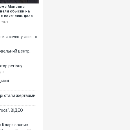
оме Мэнсона
вели обыски на
е секс-скандала
2.2021
вила коментування ! »
овельний центр,
тор регіону
0
кісні
рі стали жертвами
тоса". ВІДЕО
л Кларк заявив