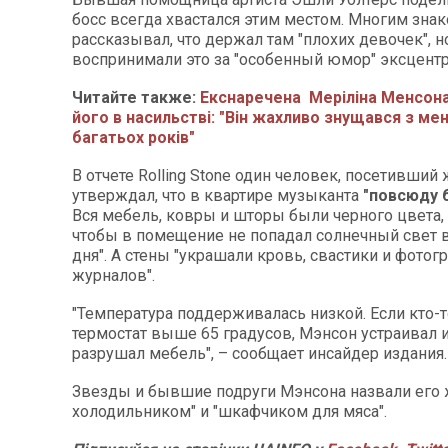
босс всегда хвастался этим местом. Многим зна
рассказывал, что держал там "плохих девочек", 
воспринимали это за "особенный юмор" эксцентр
Читайте также:
Екснаречена Меріліна Менсона
його в насильстві: "Він жахливо знущався з ме
багатьох років"
В отчете Rolling Stone один человек, посетивший
утверждал, что в квартире музыканта
"повсюду 
Вся мебель, ковры и шторы были черного цвета, 
чтобы в помещение не попадал солнечный свет в
дня". А стены "украшали кровь, свастики и фотог
журналов".
"Температура поддерживалась низкой. Если кто-т
термостат выше 65 градусов, Мэнсон устраивал 
разрушал мебель", – сообщает инсайдер издания.
Звезды и бывшие подруги Мэнсона назвали его
холодильником" и "шкафчиком для мяса".