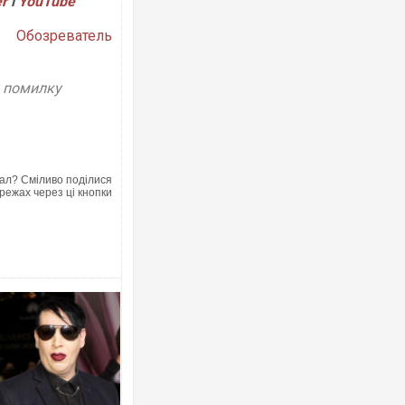
er
і
YouTube
Обозреватель
у помилку
ал? Сміливо поділися
режах через ці кнопки