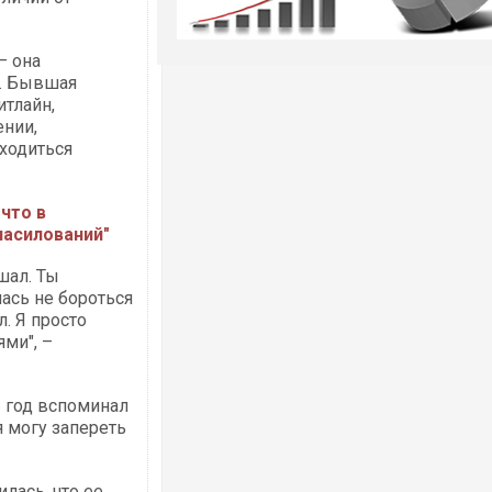
– она
к. Бывшая
тлайн,
ении,
аходиться
что в
насилований"
шал. Ты
лась не бороться
л. Я просто
ями",
–
2 год вспоминал
я могу запереть
лась, что ее