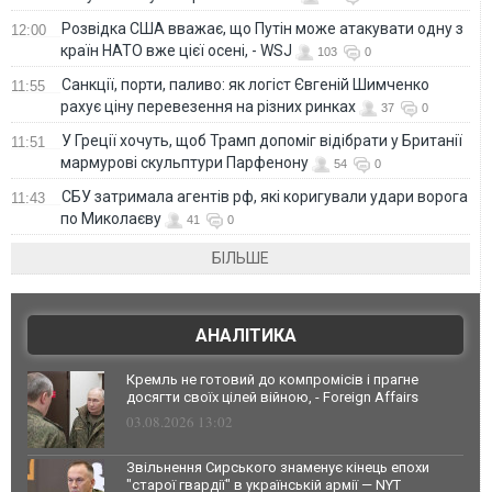
Розвідка США вважає, що Путін може атакувати одну з
12:00
країн НАТО вже цієї осені, - WSJ
103
0
Санкції, порти, паливо: як логіст Євгеній Шимченко
11:55
рахує ціну перевезення на різних ринках
37
0
У Греції хочуть, щоб Трамп допоміг відібрати у Британії
11:51
мармурові скульптури Парфенону
54
0
СБУ затримала агентів рф, які коригували удари ворога
11:43
по Миколаєву
41
0
БІЛЬШЕ
АНАЛІТИКА
Кремль не готовий до компромісів і прагне
досягти своїх цілей війною, - Foreign Affairs
03.08.2026 13:02
Звільнення Сирського знаменує кінець епохи
"старої гвардії" в українській армії — NYT