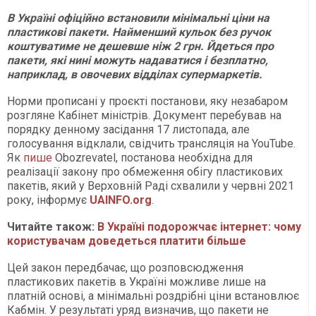
В Україні офіційно встановили мінімальні ціни на
пластикові пакети. Найменший кульок без ручок
коштуватиме не дешевше ніж 2 грн. Йдеться про
пакети, які нині можуть надаватися і безплатно,
наприклад, в овочевих відділах супермаркетів.
Норми прописані у проєкті постанови, яку незабаром
розгляне Кабінет міністрів. Документ перебував на
порядку денному засідання 17 листопада, але
голосування відклали, свідчить трансляція на YouTube.
Як
пише
Оbozrevatel, постанова необхідна для
реалізації закону про обмеження обігу пластикових
пакетів, який у Верховній Раді схвалили у червні 2021
року, інформує
UAINFO.org
.
Читайте також:
В Україні подорожчає інтернет: чому
користувачам доведеться платити більше
Цей закон передбачає, що розповсюдження
пластикових пакетів в Україні можливе лише на
платній основі, а мінімальні роздрібні ціни встановлює
Кабмін. У результаті уряд визначив, що пакети не