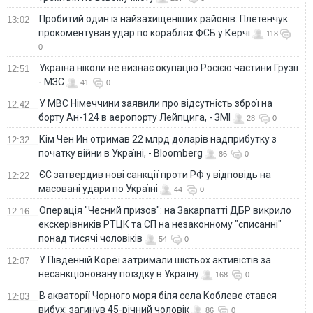
Пробитий один із найзахищеніших районів: Плетенчук
13:02
прокоментував удар по кораблях ФСБ у Керчі
118
0
Україна ніколи не визнає окупацію Росією частини Грузії
12:51
- МЗС
41
0
У МВС Німеччини заявили про відсутність зброї на
12:42
борту Ан-124 в аеропорту Лейпцига, - ЗМІ
28
0
Кім Чен Ин отримав 22 млрд доларів надприбутку з
12:32
початку війни в Україні, - Bloomberg
86
0
ЄС затвердив нові санкції проти РФ у відповідь на
12:22
масовані удари по Україні
44
0
Операція "Чесний призов": на Закарпатті ДБР викрило
12:16
екскерівників РТЦК та СП на незаконному "списанні"
понад тисячі чоловіків
54
0
У Південній Кореї затримали шістьох активістів за
12:07
несанкціоновану поїздку в Україну
168
0
В акваторії Чорного моря біля села Коблеве стався
12:03
вибух: загинув 45-річний чоловік
86
0