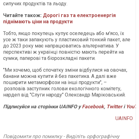
сипучих продуктів та льоду.
Читайте також:
Дорогі газ та електроенергія
піднімають ціни на продукти
Тобто, якщо покупець купує оселедець або м'ясо, їх
усе ж таки запакують у пластиковий тонкий пакет, але
до 2023 року має напрацюватись альтернатива. У
перспективі ж українці повністю мають перейти на
сумки, паперові та біорозкладні пакети.
"Ми хочемо, щоб спочатку зміни відбулися на овочах,
банани можна купити й без пакетика. А далі вже
поширити метаморфози на інші продукти", –
розповів заступник голови екологічного комітету,
нардеп від "Слуги народу" Олександр Маріковський.
Підписуйся на сторінки UAINFO у
Facebook
,
Twitter
і
YouT
UAINFO
Повідомити про помилку - Виділіть орфографічну