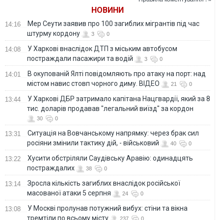
НОВИНИ
Мер Сеути заявив про 100 загиблих мігрантів під час
14:16
штурму кордону
3
0
У Харкові внаслідок ДТП з міським автобусом
14:08
постраждали пасажири та водій
3
0
В окупованій Ялті повідомляють про атаку на порт: над
14:01
містом навис стовп чорного диму. ВІДЕО
21
0
У Харкові ДБР затримало капітана Нацгвардії, який за 8
13:44
тис. доларів продавав "легальний виїзд" за кордон
30
0
Ситуація на Вовчанському напрямку: через брак сил
13:31
росіяни змінили тактику дій, - військовий
40
0
Хусити обстріляли Саудівську Аравію: одинадцять
13:22
постраждалих
38
0
Зросла кількість загиблих внаслідок російської
13:14
масованої атаки 5 серпня
24
0
У Москві пролунав потужний вибух: стіни та вікна
13:08
тремтіли по всьому місту
237
0