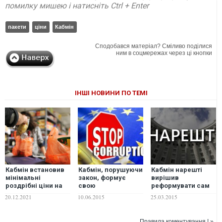
помилку мишею і натисніть Ctrl + Enter
пакети
ціни
Кабмін
Сподобався матеріал? Сміливо поділися
ним в соцмережах через ці кнопки
ІНШІ НОВИНИ ПО ТЕМІ
Кабмін встановив
Кабмін, порушуючи
Кабмін нарешті
мінімальні
закон, формує
вирішив
роздрібні ціни на
свою
реформувати сам
пластикові пакети
«кишенькову»
себе - активісти
20.12.2021
10.06.2015
25.03.2015
антикорупційну
Комісію - заява
Правила коментування ! »