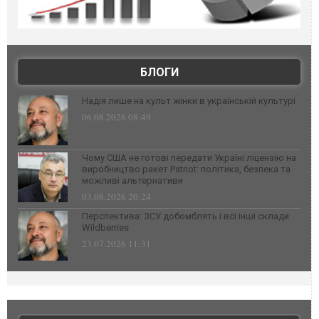
БЛОГИ
Надія лише на культ жінки в українській культурі
06.08.2026 08:49
Чому США не готові передати Україні ліцензію на
виробництво ракет Patriot: політика, безпека та
можливі альтернативи
03.08.2026 20:24
Перспектива: ЗСУ добомблять і всі інші склади
Wildberries
23.07.2026 11:31