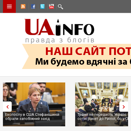
Експослу в США Стефанішиній
Трамп не передасть Україні
обрали запобіжний захід
сотні ракет до Patriot, бо у С
...