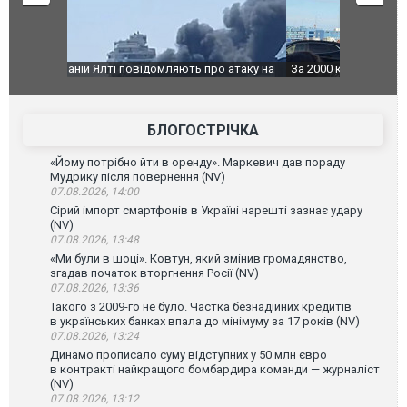
о атаку на
За 2000 кілометрів від кордону з Україною: в
В Таїланді 
го диму.
Єкатеринбурзі після атаки дронів загорівся
блискавки 
склад Wildberries. ФОТО. ВІДЕО
постражда
БЛОГОСТРІЧКА
«Йому потрібно йти в оренду». Маркевич дав пораду
Мудрику після повернення (NV)
07.08.2026, 14:00
Сірий імпорт смартфонів в Україні нарешті зазнає удару
(NV)
07.08.2026, 13:48
«Ми були в шоці». Ковтун, який змінив громадянство,
згадав початок вторгнення Росії (NV)
07.08.2026, 13:36
Такого з 2009-го не було. Частка безнадійних кредитів
в українських банках впала до мінімуму за 17 років (NV)
07.08.2026, 13:24
Динамо прописало суму відступних у 50 млн євро
в контракті найкращого бомбардира команди — журналіст
(NV)
07.08.2026, 13:12