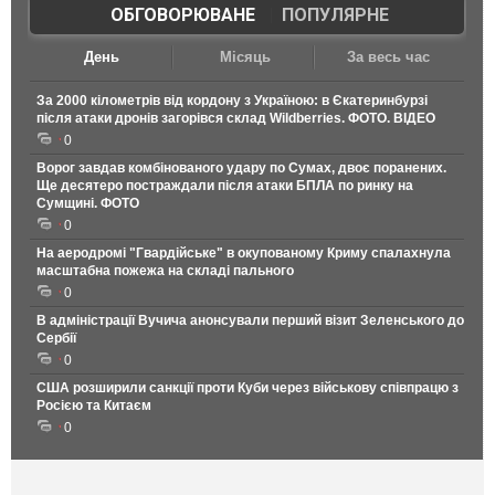
ОБГОВОРЮВАНЕ
|
ПОПУЛЯРНЕ
День
Місяць
За весь час
За 2000 кілометрів від кордону з Україною: в Єкатеринбурзі
після атаки дронів загорівся склад Wildberries. ФОТО. ВІДЕО
0
Ворог завдав комбінованого удару по Сумах, двоє поранених.
Ще десятеро постраждали після атаки БПЛА по ринку на
Сумщині. ФОТО
0
На аеродромі "Гвардійське" в окупованому Криму спалахнула
масштабна пожежа на складі пального
0
В адміністрації Вучича анонсували перший візит Зеленського до
Сербії
0
США розширили санкції проти Куби через військову співпрацю з
Росією та Китаєм
0