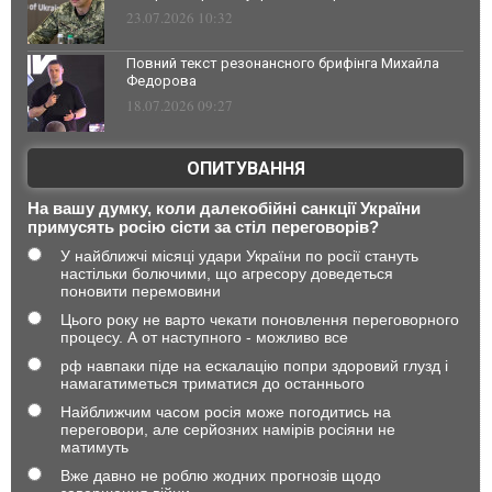
23.07.2026 10:32
Повний текст резонансного брифінга Михайла
Федорова
18.07.2026 09:27
ОПИТУВАННЯ
На вашу думку, коли далекобійні санкції України
примусять росію сісти за стіл переговорів?
У найближчі місяці удари України по росії стануть
настільки болючими, що агресору доведеться
поновити перемовини
Цього року не варто чекати поновлення переговорного
процесу. А от наступного - можливо все
рф навпаки піде на ескалацію попри здоровий глузд і
намагатиметься триматися до останнього
Найближчим часом росія може погодитись на
переговори, але серйозних намірів росіяни не
матимуть
Вже давно не роблю жодних прогнозів щодо