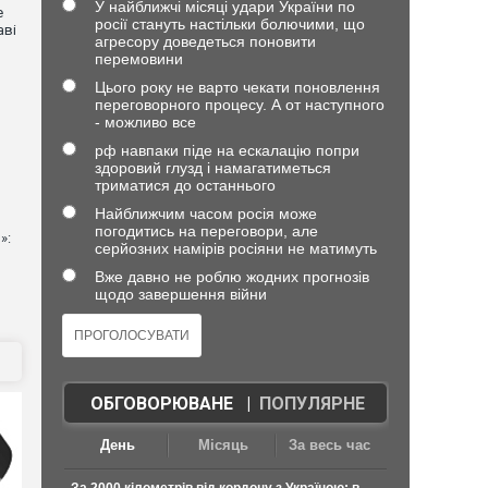
У найближчі місяці удари України по
е
росії стануть настільки болючими, що
аві
агресору доведеться поновити
перемовини
Цього року не варто чекати поновлення
переговорного процесу. А от наступного
- можливо все
рф навпаки піде на ескалацію попри
здоровий глузд і намагатиметься
триматися до останнього
Найближчим часом росія може
погодитись на переговори, але
»:
серйозних намірів росіяни не матимуть
Вже давно не роблю жодних прогнозів
щодо завершення війни
ОБГОВОРЮВАНЕ
|
ПОПУЛЯРНЕ
День
Місяць
За весь час