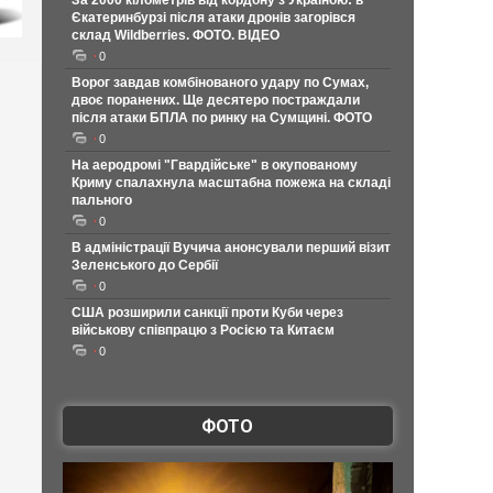
За 2000 кілометрів від кордону з Україною: в
Єкатеринбурзі після атаки дронів загорівся
склад Wildberries. ФОТО. ВІДЕО
0
Ворог завдав комбінованого удару по Сумах,
двоє поранених. Ще десятеро постраждали
після атаки БПЛА по ринку на Сумщині. ФОТО
0
На аеродромі "Гвардійське" в окупованому
Криму спалахнула масштабна пожежа на складі
пального
0
В адміністрації Вучича анонсували перший візит
Зеленського до Сербії
0
США розширили санкції проти Куби через
військову співпрацю з Росією та Китаєм
0
ФОТО