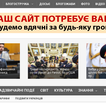
БЛОГОСТРІЧКА
ДОСЬЄ
БЛОГОЖАБИ
ФОТО
ВІДЕО
ефанішиній
Трамп не передасть Україні
Вибух у рес
захід
сотні ракет до Patriot, бо у США
ціллю був г
...
пр...
АДЗВИЧАЙНІ ПОДІЇ
СВІТ
КУЛЬТУРА
ЗНАННЯ
ТАРИФИ
ПОДВИГИ УКРАЇНЦІВ