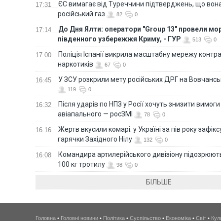
ЄС вимагає від Туреччини підтверджень, що вона
17:31
російський газ
82
0
До Дня Ялти: оператори "Group 13" провели мо
17:14
південного узбережжя Криму, - ГУР
513
0
Поліція Іспанії викрила масштабну мережу контра
17:00
наркотиків
67
0
У ЗСУ розкрили мету російських ДРГ на Вовчанс
16:45
119
0
Після ударів по НПЗ у Росії хочуть знизити вимоги
16:32
авіапального — росЗМІ
78
0
Жертв вкусили комарі: у Україні за пів року зафі
16:16
гарячки Західного Нілу
132
0
Командира артилерійського дивізіону підозрюют
16:08
100 кг тротилу
98
0
БІЛЬШЕ
Головна
•
Головні новини
•
Політика
•
Суспільство
•
Економіка
•
Світ
•
Кул