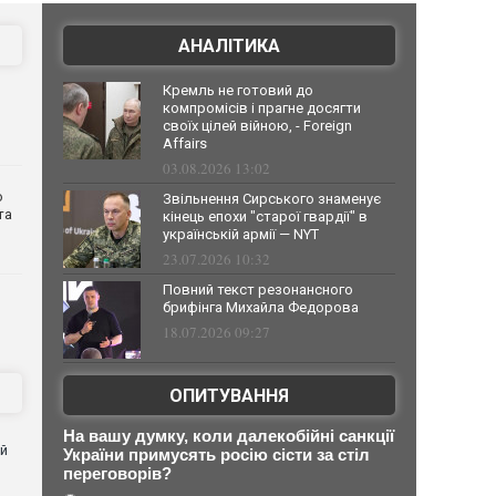
АНАЛІТИКА
Кремль не готовий до
компромісів і прагне досягти
своїх цілей війною, - Foreign
Affairs
03.08.2026 13:02
о
Звільнення Сирського знаменує
та
кінець епохи "старої гвардії" в
українській армії — NYT
23.07.2026 10:32
Повний текст резонансного
брифінга Михайла Федорова
18.07.2026 09:27
ОПИТУВАННЯ
На вашу думку, коли далекобійні санкції
ей
України примусять росію сісти за стіл
переговорів?