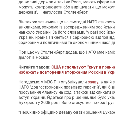
де великі держави, такі як Росія, мають сфери в
можуть контролювати або вирішувати, що можуть
держави", – наголосив Столтенберг.
Він також зазначив, що на сьогодні НАТО стикаєть
викликами, зокрема із зосередженням російськи
навколо України. За його словами, "у разі російськ
України, країна зіткнеться з серйозною відповід
серйозними політичними та економічними наслід
При цьому Столтенберг додав, що НАТО має нам
діалог із Росією.
Читайте також:
США используют "кнут и пряни
избежать повторения вторжения России в Укр
Нагадаємо: у МЗС РФ опублікували
заяву
, в якій
НАТО "довгострокових правових гарантій", які б 
просування Альянсу на схід, а також відкликати о
вступ України. Йдеться про рішення, яке було ухв
Бухаресті у 2008 році. Воно стосується також Грузі
"Необхідно офіційно дезавуювати рішення Бухаре