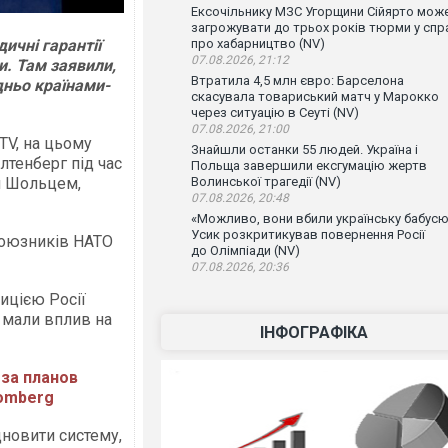
Ексочільнику МЗС Угорщини Сійярто мож
загрожувати до трьох років тюрми у спр
ичні гарантії
про хабарництво (NV)
07.08.2026, 21:12
и. Там заявили,
Втратила 4,5 млн євро: Барселона
дньо країнами-
скасувала товариський матч у Марокко
через ситуацію в Сеуті (NV)
07.08.2026, 21:00
V, на цьому
Знайшли останки 55 людей. Україна і
лтенберг під час
Польща завершили ексгумацію жертв
м Шольцем,
Волинської трагедії (NV)
07.08.2026, 20:48
«Можливо, вони вбили українську бабусю
Усик розкритикував повернення Росії
союзників НАТО
до Олімпіади (NV)
07.08.2026, 20:36
ицією Росії
 мали вплив на
ІНФОГРАФІКА
-за планов
oomberg
дновити систему,