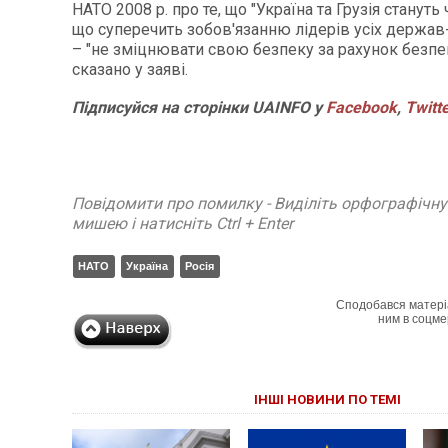
НАТО 2008 р. про те, що "Україна та Грузія стануть
що суперечить зобов'язанню лідерів усіх держа
– "не зміцнювати свою безпеку за рахунок безпек
сказано у заяві.
Підписуйся на сторінки UAINFO у
Facebook
,
Twitt
Повідомити про помилку - Виділіть орфографічн
мишею і натисніть Ctrl + Enter
НАТО
Україна
Росія
Сподобався матері
ним в соцме
ІНШІ НОВИНИ ПО ТЕМІ