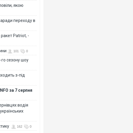
повіли, якою
заради переходу в
акет Patriot, -
вини
101
0
-го сезону шоу
иходить з-під
NFO за 7 серпня
Чернівцях водія
 українських
стику
162
0