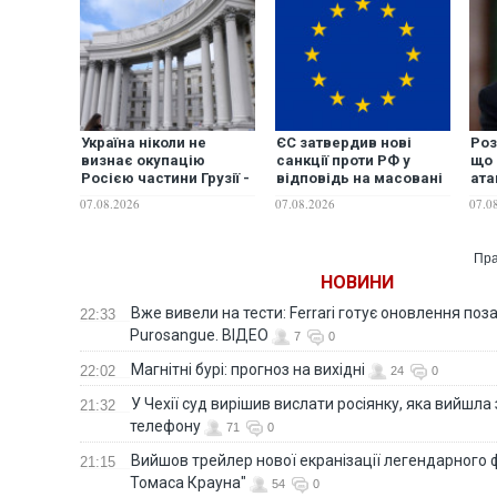
Україна ніколи не
ЄС затвердив нові
Роз
визнає окупацію
санкції проти РФ у
що 
Росією частини Грузії -
відповідь на масовані
ата
МЗС
удари по Україні
НАТ
07.08.2026
07.08.2026
07.0
WS
Пра
НОВИНИ
Вже вивели на тести: Ferrari готує оновлення по
22:33
Purosangue. ВІДЕО
7
0
Магнітні бурі: прогноз на вихідні
22:02
24
0
У Чехії суд вирішив вислати росіянку, яка вийшла
21:32
телефону
71
0
Вийшов трейлер нової екранізації легендарного
21:15
Томаса Крауна"
54
0