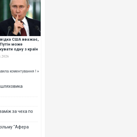
відка США вважає,
Путін може
кувати одну з країн
О вже цієї осені, -
8.2026
J
вила коментування ! »
зашляховика
 заміж за чеха по
 фільму "Афера