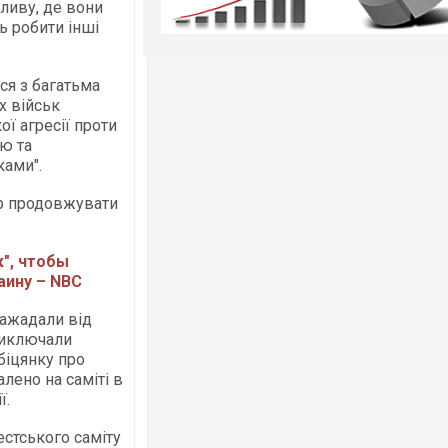
пливу, де вони
 робити інші
ся з багатьма
х військ
ої агресії проти
дю та
ками".
ір продовжувати
к", чтобы
аину – NBC
 зажадали від
виключали
біцянку про
алено на саміті в
ї.
стського саміту