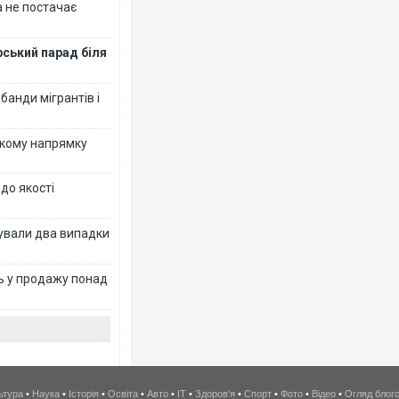
 не постачає
рський парад біля
банди мігрантів і
ькому напрямку
 до якості
ксували два випадки
ь у продажу понад
ьтура
•
Наука
•
Історія
•
Освіта
•
Авто
•
IT
•
Здоров'я
•
Спорт
•
Фото
•
Відео
•
Огляд блог