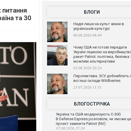
: питання
БЛОГИ
аїна та 30
Надія лише на культ жінки в
українській культурі
06.08.2026 08:49
Чому США не готові передати
Україні ліцензію на виробництв
ракет Patriot: політика, безпека 
можливі альтернативи
03.08.2026 20:24
Перспектива: ЗСУ добомблять і
всі інші склади Wildberries
23.07.2026 11:31
БЛОГОСТРІЧКА
Україна та США модернізують С-300.
В Defense Express розповіли, чи зможе ц
проєкт замінити Patriot (NV)
07.08.2026, 21:24