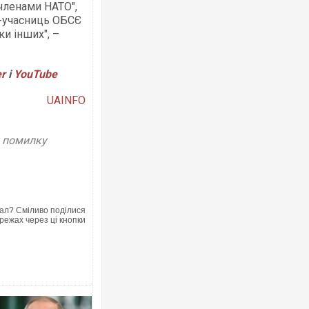
 членами НАТО",
в-учасниць ОБСЄ
и інших", –
er
і
YouTube
Ворог завдав комбінованого удару п
UAINFO
двоє поранених. Ще десятеро пост
після атаки БПЛА по ринку на Сумщин
у помилку
ал? Сміливо поділися
режах через ці кнопки
Зеленський прибув до Сербії на важл
перемовини