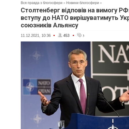
Вся правда з блогосфери
»
Новини блогосфери
»
Столтенберг відповів на вимогу РФ
вступу до НАТО вирішуватимуть Укр
союзників Альянсу
•
•
11.12.2021, 10:36
453
3