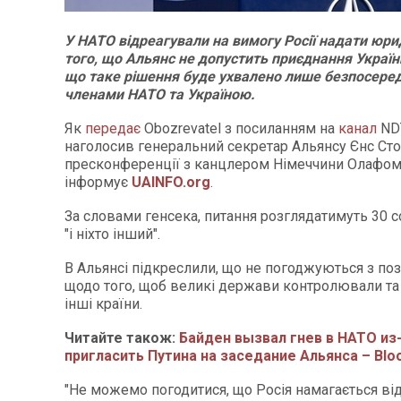
У НАТО відреагували на вимогу Росії надати юрид
того, що Альянс не допустить приєднання Україн
що таке рішення буде ухвалено лише безпосере
членами НАТО та Україною.
Як
передає
Оbozrevatel з посиланням на
канал
NDT
наголосив генеральний секретар Альянсу Єнс Сто
пресконференції з канцлером Німеччини Олафо
інформує
UAINFO.org
.
За словами генсека, питання розглядатимуть 30 
"і ніхто інший".
В Альянсі підкреслили, що не погоджуються з поз
щодо того, щоб великі держави контролювали та
інші країни.
Читайте також:
Байден вызвал гнев в НАТО из
пригласить Путина на заседание Альянса – Bl
"Не можемо погодитися, що Росія намагається ві