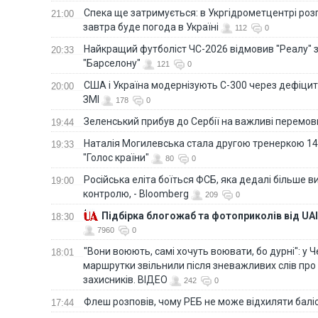
Спека ще затримується: в Укргідрометцентрі роз
21:00
завтра буде погода в Україні
112
0
Найкращий футболіст ЧС-2026 відмовив "Реалу" 
20:33
"Барселону"
121
0
США і Україна модернізують С-300 через дефіцит р
20:00
ЗМІ
178
0
Зеленський прибув до Сербії на важливі перемо
19:44
Наталія Могилевська стала другою тренеркою 14
19:33
"Голос країни"
80
0
Російська еліта боїться ФСБ, яка дедалі більше в
19:00
контролю, - Bloomberg
209
0
Підбірка блогожаб та фотоприколів від UAI
18:30
7960
0
"Вони воюють, самі хочуть воювати, бо дурні": у 
18:01
маршрутки звільнили після зневажливих слів про
захисників. ВІДЕО
242
0
Флеш розповів, чому РЕБ не може відхиляти балі
17:44