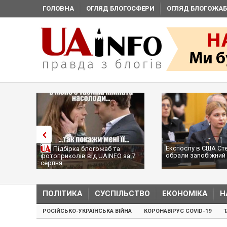
ГОЛОВНА
ОГЛЯД БЛОГОСФЕРИ
ОГЛЯД БЛОГОЖАБ
Експослу в США Ст
Підбірка блогожаб та
обрали запобіжний 
фотоприколів від UAINFO за 7
серпня
ПОЛІТИКА
СУСПІЛЬСТВО
ЕКОНОМІКА
Н
РОСІЙСЬКО-УКРАЇНСЬКА ВІЙНА
КОРОНАВІРУС COVID-19