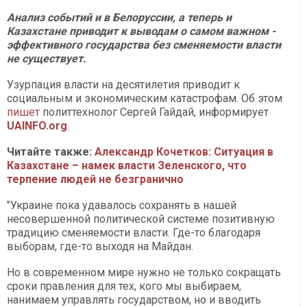
Анализ событий и в Белоруссии, а теперь и
Казахстане приводит к выводам о самом важном -
эффективного государства без сменяемости власти
не существует.
Узурпация власти на десятилетия приводит к
социальным и экономическим катастрофам. Об этом
пишет
политтехнолог Сергей Гайдай, информирует
UAINFO.org
.
Читайте также:
Александр Кочетков: Ситуация в
Казахстане – намек власти Зеленского, что
терпение людей не безгранично
"Украине пока удавалось сохранять в нашей
несовершенной политической системе позитивную
традицию сменяемости власти. Где-то благодаря
выборам, где-то выходя на Майдан.
Но в современном мире нужно не только сокращать
сроки правления для тех, кого мы выбираем,
нанимаем управлять государством, но и вводить