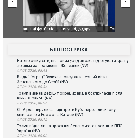
ару
Топпосадовцю Повітряних Сил вручили нову
Сили оборо
ей
підозру
губернатор
атаку. ВІД
БЛОГОСТРІЧКА
Наївно очікувати, що новий уряд зможе підготувати країну
до зими за два місяці - Железняк (NV)
07.08.2026, 08:48
В адміністрації Вучича анонсували перший візит
Зеленського до Сербії (NV)
07.08.2026, 08:36
Трамп визнав дефіцит окремих видів боєприпасів після
війни з Іраном (NV)
07.08.2026, 08:24
США розширили санкції проти Куби через військову
співпрацю з Росією та Китаєм (NV)
07.08.2026, 08:12
Трамп відповів на прохання Зеленського посилити ППО
України (NV)
07.08.2026, 08:00