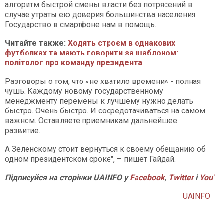
алгоритм быстрой смены власти без потрясений в
случае утраты ею доверия большинства населения.
Государство в смартфоне нам в помощь.
Читайте также:
Ходять строєм в однакових
футболках та мають говорити за шаблоном:
політолог про команду президента
Разговоры о том, что «не хватило времени» - полная
чушь. Каждому новому государственному
менеджменту перемены к лучшему нужно делать
быстро. Очень быстро. И сосредотачиваться на самом
важном. Оставляете приемникам дальнейшее
развитие.
А Зеленскому стоит вернуться к своему обещанию об
одном президентском сроке", – пишет Гайдай.
Підписуйся на сторінки UAINFO у
Facebook
,
Twitter
і
YouT
UAINFO