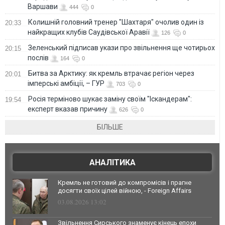
Варшави
444
0
Колишній головний тренер "Шахтаря" очолив один із
20:33
найкращих клубів Саудівської Аравії
126
0
Зеленський підписав укази про звільнення ще чотирьох
20:15
послів
164
0
Битва за Арктику: як кремль втрачає регіон через
20:01
імперські амбіції, – ГУР
703
0
Росія терміново шукає заміну своїм "Іскандерам":
19:54
експерт вказав причину
626
0
БІЛЬШЕ
АНАЛІТИКА
Кремль не готовий до компромісів і прагне
досягти своїх цілей війною, - Foreign Affairs
03.08.2026 13:02
Звільнення Сирського знаменує кінець епохи