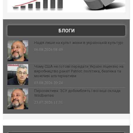
БЛОГИ
Надія лише на культ жінки в українській культурі
06.08.2026 08:49
Чому США не готові передати Україні ліцензію на
виробництво ракет Patriot: політика, безпека та
можливі альтернативи
03.08.2026 20:24
Перспектива: ЗСУ добомблять і всі інші склади
Wildberries
23.07.2026 11:31