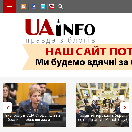
Експослу в США Стефанішиній
Трамп не передасть Україні
обрали запобіжний захід
сотні ракет до Patriot, бо у С
...