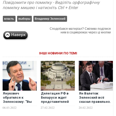
Повідомити про помилку - Виділіть орфографічну
помилку мишею і натисніть Ctrl + Enter
власть
выборы
Владимир Зеленский
Сподобався матеріал? Сміливо поділися
ним в соцмережах через ці кнопки
ІНШІ НОВИНИ ПО ТЕМІ
Янукович
Делегация РФ в
Ян Валетов:
обратился к
Беларуси ждет
Зеленский всё
Зеленскому: "Вы
представителей
сказал правильно.
обязаны любой
Киева. Но
В своих планах мы
08.03.2022
27.02.2022
20.02.2022
ценой остановить
Зеленский заявил,
перестанем
кровопролитие"
что не будет вести
полагаться на