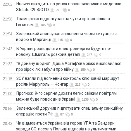
Huawei виходить на ринок позашляховиків з моделлю
22:02
Stelato G9. ФОТО
291
0
Трамп різко відреагував на чутки про конфлікт з
21:58
Гегсетом
105
0
Зеленський анонсував звільнення через ситуацію із
21:54
водою в Марганці
115
0
В Україні розподіляти електроенергію будуть по-
21:43
новому: Шмигаль розкрив деталі
247
0
"Я доначу щодня": Даша Астаф'єва різко висловилася
21:32
про зірок, які забули про війну
159
0
ЗСУ взяли під вогневий контроль ключовий маршрут
21:15
росіян Маріуполь — Чонгар
218
0
Прогноз: 9-го серпня дихати легко свіжим повітрям
21:00
можна буде повсюди в Україні
1138
0
Зеленський доручив підготувати спеціальну санкційну
20:55
операцію проти РФ
87
0
Чи відмовиться Україна від героїв УПА та Бандери
20:42
заради ЄС: посол у Польщі відповів на ультиматуми