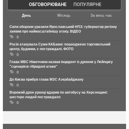
ОБГОВОРЮВАНЕ
|
ПОПУЛЯРНЕ
День
Місяць
За весь час
Сили оборони уразили Ярославський НПЗ: губернатор регіону
заявив про наймасштабнішу атаку. ВІДЕО
0
Росія атакувала Суми КАБами: пошкоджено торговельний
центр, будинки, є постраждалі. ФОТО
0
Глава МВС Німеччини назвав інцидент із дроном у Лейпцигу
"сценарієм гібридної атаки"
0
До Києва прибув глава МЗС Азербайджану
0
Ворожий дрон уранці вдарив по автобусу на Херсонщині:
шестеро людей постраждало
0