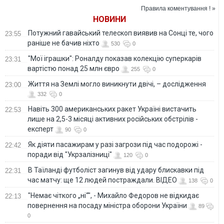
переговоры там,
обманщиков и их
Правила коментування ! »
откуда в Украину
обещания
НОВИНИ
летят ракеты
Потужний гавайський телескоп виявив на Сонці те, чого
23:55
раніше не бачив ніхто
530
0
"Мої іграшки": Роналду показав колекцію суперкарів
23:31
вартістю понад 25 млн євро
255
0
Життя на Землі могло виникнути двічі, – дослідження
23:00
332
0
Навіть 300 американських ракет Україні вистачить
22:53
лише на 2,5-3 місяці активних російських обстрілів -
експерт
90
0
Як діяти пасажирам у разі загрози під час подорожі -
22:42
поради від "Укрзалізниці"
120
0
В Таїланді футболіст загинув від удару блискавки під
22:31
час матчу: ще 12 людей постраждали. ВІДЕО
138
0
"Немає чіткого „ні“", - Михайло Федоров не відкидає
22:13
повернення на посаду міністра оборони України
89
0