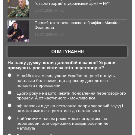
"старої гвардії" в українській армії — NYT
23.07.2026 10:32
Повний текст резонансного брифінга Михайла
Федорова
18.07.2026 09:27
ОПИТУВАННЯ
На вашу думку, коли далекобійні санкції України
примусять росію сісти за стіл переговорів?
У найближчі місяці удари України по росії стануть
настільки болючими, що агресору доведеться
поновити перемовини
Цього року не варто чекати поновлення переговорного
процесу. А от наступного - можливо все
рф навпаки піде на ескалацію попри здоровий глузд і
намагатиметься триматися до останнього
Найближчим часом росія може погодитись на
переговори, але серйозних намірів росіяни не
матимуть