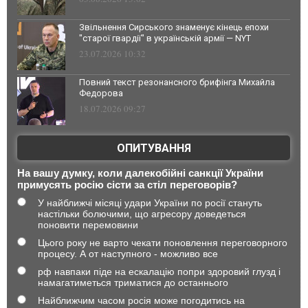
Звільнення Сирського знаменує кінець епохи
"старої гвардії" в українській армії — NYT
23.07.2026 10:32
Повний текст резонансного брифінга Михайла
Федорова
18.07.2026 09:27
ОПИТУВАННЯ
На вашу думку, коли далекобійні санкції України
примусять росію сісти за стіл переговорів?
У найближчі місяці удари України по росії стануть
настільки болючими, що агресору доведеться
поновити перемовини
Цього року не варто чекати поновлення переговорного
процесу. А от наступного - можливо все
рф навпаки піде на ескалацію попри здоровий глузд і
намагатиметься триматися до останнього
Найближчим часом росія може погодитись на