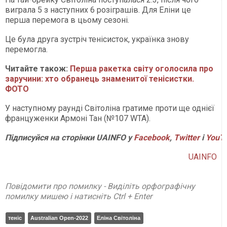
виграла 5 з наступних 6 розіграшів. Для Еліни це
перша перемога в цьому сезоні.
Це була друга зустріч тенісисток, українка знову
перемогла.
Читайте також:
Перша ракетка світу оголосила про
заручини: хто обранець знаменитої тенісистки.
ФОТО
У наступному раунді Світоліна гратиме проти ще однієї
француженки Армоні Тан (№107 WTA).
Підписуйся на сторінки UAINFO у
Facebook
,
Twitter
і
YouT
UAINFO
Повідомити про помилку - Виділіть орфографічну
помилку мишею і натисніть Ctrl + Enter
теніс
Australian Open-2022
Еліна Світоліна