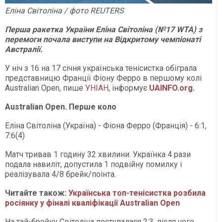
Еліна Світоліна / фото REUTERS
Перша ракетка України Еліна Світоліна (№17 WTA) з
перемоги почала виступи на Відкритому чемпіонаті
Австралії.
У ніч з 16 на 17 січня українська тенісистка обіграла
представницю Франції Фіону Ферро в першому колі
Australian Open, пише
УНІАН
, інформує
UAINFO.org
.
Australian Open. Перше коло
Еліна Світоліна (Україна) - Фіона Ферро (Франція) - 6:1,
7:6(4)
Матч тривав 1 годину 32 хвилини. Українка 4 рази
подала навиліт, допустила 1 подвійну помилку і
реалізувала 4/8 брейк/поінта.
Читайте також:
Українська топ-тенісистка розбила
росіянку у фіналі кваліфікації Australian Open
На тай-брейку Світоліна поступалася 2:3, після чого