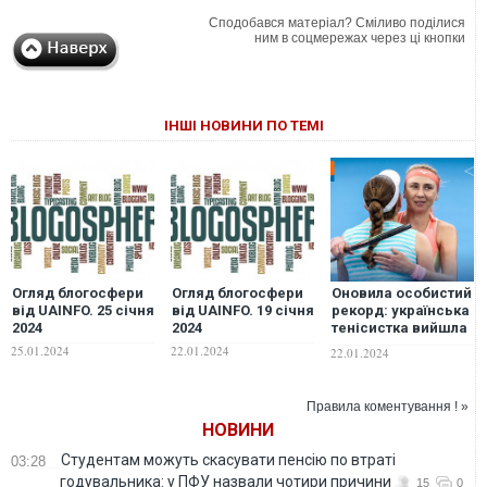
Сподобався матеріал? Сміливо поділися
ним в соцмережах через ці кнопки
ІНШІ НОВИНИ ПО ТЕМІ
Огляд блогосфери
Огляд блогосфери
Оновила особистий
від UAINFO. 25 січня
від UAINFO. 19 січня
рекорд: українська
2024
2024
тенісистка вийшла
до 1/4 фіналу
25.01.2024
22.01.2024
22.01.2024
парного турніру
Australian Open
Правила коментування ! »
НОВИНИ
Студентам можуть скасувати пенсію по втраті
03:28
годувальника: у ПФУ назвали чотири причини
15
0