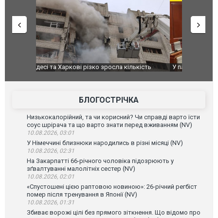
ькість
У парламенті Косово прем'єра закидали яйцями
Приїхав за
до українс
зіркового 
БЛОГОСТРІЧКА
Низькокалорійний, та чи корисний? Чи справді варто їсти
соус шрірача та що варто знати перед вживанням (NV)
10.08.2026, 03:01
У Німеччині близнюки народились в різні місяці (NV)
10.08.2026, 02:31
На Закарпатті 66-річного чоловіка підозрюють у
зґвалтуванні малолітніх сестер (NV)
10.08.2026, 02:01
«Спустошені цією раптовою новиною»: 26-річний регбіст
помер після тренування в Японії (NV)
10.08.2026, 01:31
Збиває ворожі цілі без прямого зіткнення. Що відомо про