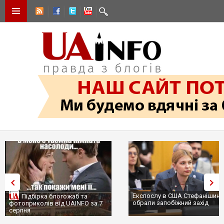
Експослу в США Стефанішині
Підбірка блогожаб та
обрали запобіжний захід
фотоприколів від UAINFO за 7
серпня