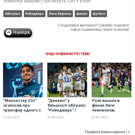
помилку мишею і натисніть Ctrl + Enter
Айнтрахт
Рейнджерс
Лиги Европы
финал
футбол
Сподобався матеріал? Сміливо поділися
ним в соцмережах через ці кнопки
ІНШІ НОВИНИ ПО ТЕМІ
"Манчестер Сіті"
"Динамо" у
Реал вышел в
оголосив про
більшості обіграло
финал Лиги
трансфер одного з
"Рейнджерс" і
чемпионов,
найкращих
вийшло до раунду
совершив
23.01.2025
14.08.2024
05.05.2022
бомбардирів
плейоф відбору
невероятный
Бундесліги. ВІДЕО
Ліги чемпіонів.
камбэк против
ВІДЕО
Манчестер Сити
Правила коментування ! »