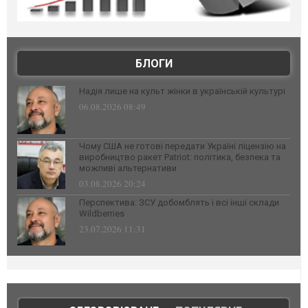
БЛОГИ
Надія лише на культ жінки в українській культурі
06.08.2026 08:49
Чому США не готові передати Україні ліцензію на
виробництво ракет Patriot: політика, безпека та
можливі альтернативи
03.08.2026 20:24
Перспектива: ЗСУ добомблять і всі інші склади
Wildberries
23.07.2026 11:31