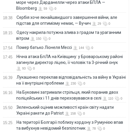
море через Дарданелли через атаки БПЛА —
Bloomberg
59
0
Сербія хоче якнайшвидшого завершення війни, але
18:38
підстав для оптимізму немає, — Вучич
29
0
Одесу накрила потужна злива з градом та ураганним
18:15
вітром
150
0
Помер батько Ліонеля Мессі
17:54
144
0
Нічна атака БпЛА на Київщину: у Броварському районі
17:45
загинули директор ліцею, її чоловік та 3-річний онук
93
0
Лукашенко переклав відповідальність за війну в Україні
16:39
на її внутрішні проблеми
230
0
На Буковині затримали стрільця, який поранив двох
16:16
поліцейських і 11 днів переховувався в селі
110
0
Зеленський оцінив можливості країн світу надати
15:50
Україні ракети до Patriot
158
0
На території Болгарії поблизу кордону з Румунією впав
15:25
та вибухнув невідомий безпілотник
78
0