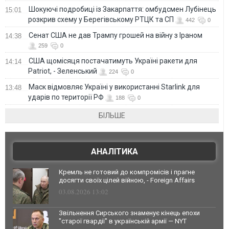
Шокуючі подробиці із Закарпаття: омбудсмен Лубінець
15:01
розкрив схему у Берегівському РТЦК та СП
442
0
Сенат США не дав Трампу грошей на війну з Іраном
14:38
259
0
США щомісяця постачатимуть Україні ракети для
14:14
Patriot, - Зеленський
224
0
Маск відмовляє Україні у використанні Starlink для
13:48
ударів по території РФ
188
0
БІЛЬШЕ
АНАЛІТИКА
Кремль не готовий до компромісів і прагне
досягти своїх цілей війною, - Foreign Affairs
03.08.2026 13:02
Звільнення Сирського знаменує кінець епохи
"старої гвардії" в українській армії — NYT