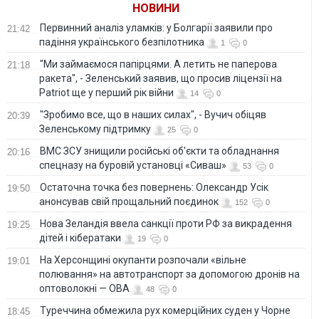
НОВИНИ
Первинний аналіз уламків: у Болгарії заявили про
21:42
падіння українського безпілотника
1
0
"Ми займаємося папірцями. А летить не паперова
21:18
ракета", - Зеленський заявив, що просив ліцензії на
Patriot ще у перший рік війни
14
0
"Зробимо все, що в наших силах", - Вучич обіцяв
20:39
Зеленському підтримку
25
0
ВМС ЗСУ знищили російські об'єкти та обладнання
20:16
спецназу на буровій установці «Сиваш»
53
0
Остаточна точка без повернень: Олександр Усік
19:50
анонсував свій прощальний поєдинок
152
0
Нова Зеландія ввела санкції проти РФ за викрадення
19:25
дітей і кібератаки
19
0
На Херсонщині окупанти розпочали «вільне
19:01
полювання» на автотранспорт за допомогою дронів на
оптоволокні — ОВА
48
0
Туреччина обмежила рух комерційних суден у Чорне
18:45