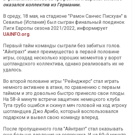
оказался коллектив из Германии.
В среду, 18 мая, на стадионе "Рамон Санчес Писхуан" в
Севилье (Испания) был сыгран финальный поединок
Лиги Европы сезона 2021/2022, информирует
UAINFO.org
.
Первый тайм команды сыграли без забитых голов.
"Айнтрахт" имел преимущество в первой половине
игры, создад несколько хороших моментов у ворот
шотландского коллектива, однако реализовать их не
удалось.
Во второй половине игры "Рейнджерс" стал играть
немного активнее в атаке, по сравнению с первым
таймом и это довольно быстро принесло свои плоды.
На 58-й минуте встречи защитник немецкого клуба
Тута грубо ошибся и скинул мяч головой на ход игроку
шотландцев Джо Арибо, который воспользовался
подарком и вывел свою команду вперед.
После пропущенного гола "Айнтрахт" стал оказывать
еще больше давления на соперника. И на 69-й минуте