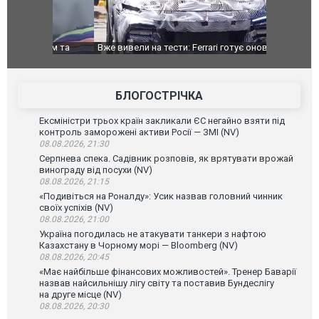
дом та
Вже вивели на тести: Ferrari готує оновлення
Вийшов тре
позашляховика Purosangue. ВІДЕО
фільму "Аф
БЛОГОСТРІЧКА
Ексміністри трьох країн закликали ЄС негайно взяти під
контроль заморожені активи Росії — ЗМІ (NV)
08.08.2026, 21:30
Серпнева спека. Садівник розповів, як врятувати врожай
винограду від посухи (NV)
08.08.2026, 21:15
«Подивіться на Роналду»: Усик назвав головний чинник
своїх успіхів (NV)
08.08.2026, 21:00
Україна погодилась не атакувати танкери з нафтою
Казахстану в Чорному морі — Bloomberg (NV)
08.08.2026, 20:45
«Має найбільше фінансових можливостей». Тренер Баварії
назвав найсильнішу лігу світу та поставив Бундеслігу
на друге місце (NV)
08.08.2026, 20:30