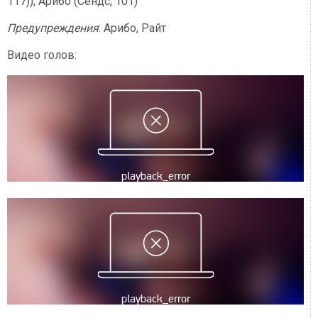
117)), Арибо (Сендс, 101)
Предупреждения
: Арибо, Райт
Видео голов: