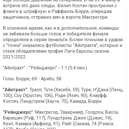
встречи это дало плоды. Филип Костич прострелил с
фланга в штрафную и Раффаэль Борре, опередив
защитников, отправил мяч в ворота Макгрегора.
В основное время, как и в дополнительное, команды
не забивали больше голов и победителя финала
определяли в серии пенальти. Более точными в ударах
с "точки" оказались футболисты "Айнтрахта", которые и
стали обладателями трофея Лиги Европы сезона
2021/2022.
"Айнтрахт" - "Рейнджерс" - 1:1 (5:4 пен.)
Голы: Борре, 69 - Арибо, 58
"Айнтрахт"
: Трапп, Тута (Хасебе, 59), Туре, Н'Дика (Ленц,
100), Соу (Хрустич, 106), Роде (Якич, 90), Кнауфф,
Костич, Линдстрем (Хауге, 70), Камада, Борре
"Рейнджерс"
: Макгрегор, Таверниер, Голдсон, Басси,
Баришич (Руф, 117), Лундстрем, Джек (Дэвис, 74),
Кент, Камара (Арфилд, 91), Райт (Сакала, 74 (Рэмси,