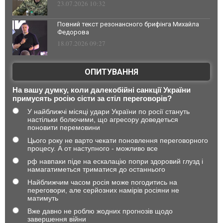
23.07.2026 10:32
Повний текст резонансного брифінга Михайла
Федорова
18.07.2026 09:27
ОПИТУВАННЯ
На вашу думку, коли далекобійні санкції України
примусять росію сісти за стіл переговорів?
У найближчі місяці удари України по росії стануть
настільки болючими, що агресору доведеться
поновити перемовини
Цього року не варто чекати поновлення переговорного
процесу. А от наступного - можливо все
рф навпаки піде на ескалацію попри здоровий глузд і
намагатиметься триматися до останнього
Найближчим часом росія може погодитись на
переговори, але серйозних намірів росіяни не
матимуть
Вже давно не роблю жодних прогнозів щодо
завершення війни