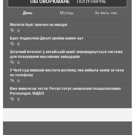
ОБГОВОРЮВАНЕ
|
ПОПУЛЯРНЕ
День
Місяць
За весь час
Магнітні бурі: прогноз на вихідні
0
Брат Анджеліни Джолі зробив камінг-аут
0
Штучний інтелект у китайській армії: впроваджується система
для планування масованих авіаударів
0
У Чехії суд вирішив вислати росіянку, яка вийшла заміж за чеха
по телефону
0
Вже вивели на тести: Ferrari готує оновлення позашляховика
Purosangue. ВІДЕО
0