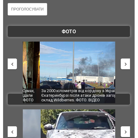
ФОТО
по Сумах,
За 2000 кілометрів від кордону з Україною: в
"Мої іграш
траждали
Єкатеринбурзі після атаки дронів загорівся
суперкарів
ВІДЕО
ині. ФОТО
склад Wildberries. ФОТО. ВІДЕО