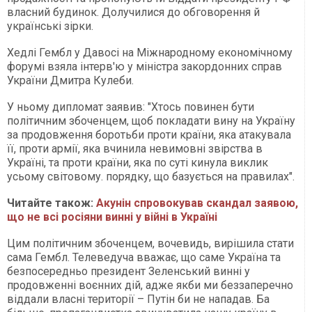
власний будинок. Долучилися до обговорення й
українські зірки.
Хедлі Гембл у Давосі на Міжнародному економічному
форумі взяла інтерв'ю у міністра закордонних справ
України Дмитра Кулеби.
У ньому дипломат заявив: "Хтось повинен бути
політичним збоченцем, щоб покладати вину на Україну
за продовження боротьби проти країни, яка атакувала
її, проти армії, яка вчинила невимовні звірства в
Україні, та проти країни, яка по суті кинула виклик
усьому світовому. порядку, що базується на правилах".
Читайте також:
Акунін спровокував скандал заявою,
що не всі росіяни винні у війні в Україні
Цим політичним збоченцем, вочевидь, вирішила стати
сама Гембл. Телеведуча вважає, що саме Україна та
безпосередньо президент Зеленський винні у
продовженні воєнних дій, адже якби ми беззаперечно
віддали власні території – Путін би не нападав. Ба