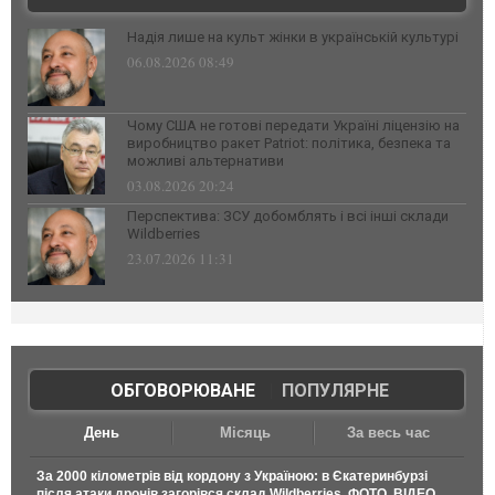
Надія лише на культ жінки в українській культурі
06.08.2026 08:49
Чому США не готові передати Україні ліцензію на
виробництво ракет Patriot: політика, безпека та
можливі альтернативи
03.08.2026 20:24
Перспектива: ЗСУ добомблять і всі інші склади
Wildberries
23.07.2026 11:31
ОБГОВОРЮВАНЕ
|
ПОПУЛЯРНЕ
День
Місяць
За весь час
За 2000 кілометрів від кордону з Україною: в Єкатеринбурзі
після атаки дронів загорівся склад Wildberries. ФОТО. ВІДЕО