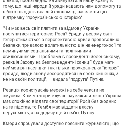
більше, пропагандистка звинуватила нашу країну в
тому, що інші народи й уряди надають нам допомогу та
нібито шкодять власній економіці, назвавши цю
підтримку "проукраїнською істерією".
"Чи має весь світ платити за відмову України
поступитися територією Росії? Уряди у всьому світі
тепер стикаються з перспективою кризи продовольчої
безпеки, тривалою волатильністю цін на енергоносії та
неминучими соціальними та політичними
хвилюваннями... Проблема в президенті Зеленському,
реакція Заходу на безпрецедентні санкції буде мати
неймовірні наслідки і як тільки проукраїнська "істерія"
пройде, люди знову зосередяться на своїх кишенях, а
не на своїй політиці", – видала "подруга" Путіна.
Реакція користувачів мережі на себе чекати не
змусила. Коментатори влучно зауважили: якщо Україна
має спокійно віддати свої території Росії без жодних
на те підстав, то Гембл має віддати власну
нерухомість, а на додачу ще й сім'ю, Путіну.
Юзери спробували доступно пояснити журналістці, що