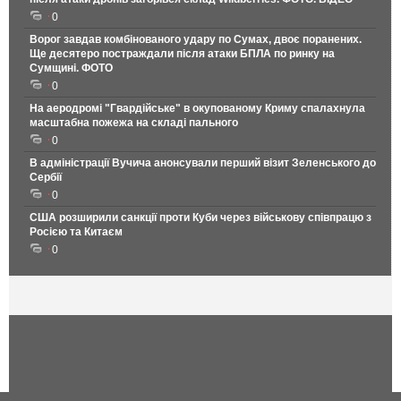
0
Ворог завдав комбінованого удару по Сумах, двоє поранених.
Ще десятеро постраждали після атаки БПЛА по ринку на
Сумщині. ФОТО
0
На аеродромі "Гвардійське" в окупованому Криму спалахнула
масштабна пожежа на складі пального
0
В адміністрації Вучича анонсували перший візит Зеленського до
Сербії
0
США розширили санкції проти Куби через військову співпрацю з
Росією та Китаєм
0