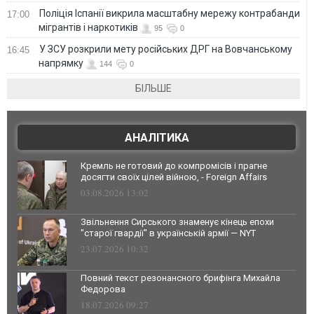
Поліція Іспанії викрила масштабну мережу контрабанди
17:00
мігрантів і наркотиків
95
0
У ЗСУ розкрили мету російських ДРГ на Вовчанському
16:45
напрямку
144
0
БІЛЬШЕ
АНАЛІТИКА
Кремль не готовий до компромісів і прагне
досягти своїх цілей війною, - Foreign Affairs
03.08.2026 13:02
Звільнення Сирського знаменує кінець епохи
"старої гвардії" в українській армії — NYT
23.07.2026 10:32
Повний текст резонансного брифінга Михайла
Федорова
18.07.2026 09:27