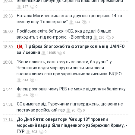
Зеленський прибув до Сербії на важливі перемовини
19:44
147
0
Наталія Могилевська стала другою тренеркою 14-го
19:33
сезону шоу "Голос країни"
144
0
Російська еліта боїться ФСБ, яка дедалі більше
19:00
виходить з-під контролю, - Bloomberg
276
0
Підбірка блогожаб та фотоприколів від UAINFO
18:30
за 7 серпня
11965
0
"Вони воюють, самі хочуть воювати, бо дурні": у
18:01
Чернівцях водія маршрутки звільнили після
зневажливих слів про українських захисників. ВІДЕО
313
0
Флеш розповів, чому РЕБ не може відхиляти балістику
17:44
206
0
ЄС вимагає від Туреччини підтверджень, що вона не
17:31
постачає російський газ
95
0
До Дня Ялти: оператори "Group 13" провели
17:14
морський парад біля південного узбережжя Криму, -
ГУР
603
0