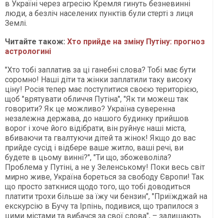
в Україні через агресію Кремля гинуть безневинні
люди, а безліч населених пунктів були стерті з лиця
Землі.
Читайте також:
Хто прийде на зміну Путіну: прогноз
астрологині
"Хто тобі заплатив за ці ганебні слова? Тобі має бути
соромно! Наші діти та жінки заплатили таку високу
ціну! Росія тепер має поступитися своєю територією,
щоб "врятувати обличчя Путіна", "Як ти можеш так
говорити? Як це можливо? Україна суверенна
незалежна держава, до нашого будинку прийшов
ворог і хоче його відібрати, він руйнує наші міста,
вбиваючи та гвалтуючи дітей та жінок! Якщо до вас
прийде сусід і відбере ваше житло, ваші речі, ви
будете в цьому винні?", "Ти що, збожеволіла?
Проблема у Путіні, а не у Зеленському! Поки весь світ
мирно живе, Україна бореться за свободу Європи! Так
що просто заткнися щодо того, що тобі доводиться
платити трохи більше за їжу чи бензин", "Приїжджай на
екскурсію в Бучу та Ірпінь, подивися, що трапилося з
цими містами та вибачся за свої слова", – залишають