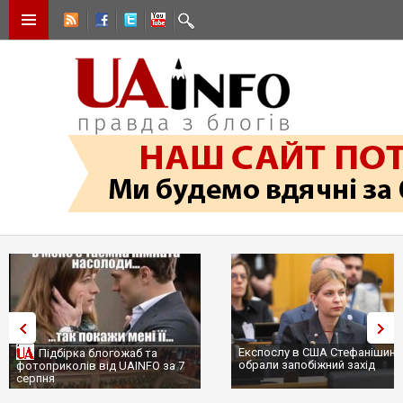
Експослу в США Стефанішиній
Трамп не передасть Україні
обрали запобіжний захід
сотні ракет до Patriot, бо у С
...