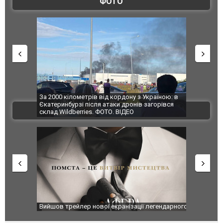
ФОТО
по Сумах,
За 2000 кілометрів від кордону з Україною: в
"Мої іграш
траждали
Єкатеринбурзі після атаки дронів загорівся
суперкарів
ВІДЕО
ині. ФОТО
склад Wildberries. ФОТО. ВІДЕО
оновлення
Вийшов трейлер нової екранізації легендарного
Зеленський
фільму "Афера Томаса Крауна"
перемовин