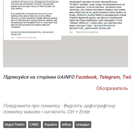
Підписуйся на сторінки UAINFO
Facebook
,
Telegram
,
Twitt
Обозреватель
Повідомити про помилку - Виділіть орфографічну
помилку мишею і натисніть Ctrl + Enter
Хедлі Гембл
CNBC
Україна
війна
скандал