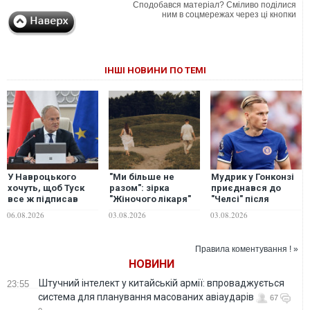
Сподобався матеріал? Сміливо поділися
ним в соцмережах через ці кнопки
ІНШІ НОВИНИ ПО ТЕМІ
У Навроцького
"Ми більше не
Мудрик у Гонконзі
хочуть, щоб Туск
разом": зірка
приєднався до
все ж підписав
"Жіночого лікаря"
"Челсі" після
рішення позбавити
оголосила про
скасування
06.08.2026
03.08.2026
03.08.2026
Зеленського
розлучення
дискваліфікації.
ордена
ВІДЕО
Правила коментування ! »
НОВИНИ
Штучний інтелект у китайській армії: впроваджується
23:55
система для планування масованих авіаударів
67