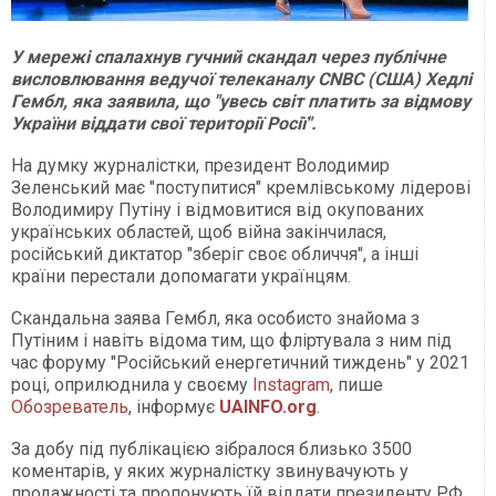
У мережі спалахнув гучний скандал через публічне
висловлювання ведучої телеканалу CNBC (США) Хедлі
Гембл, яка заявила, що "увесь світ платить за відмову
України віддати свої території Росії".
На думку журналістки, президент Володимир
Зеленський має "поступитися" кремлівському лідерові
Володимиру Путіну і відмовитися від окупованих
українських областей, щоб війна закінчилася,
російський диктатор "зберіг своє обличчя", а інші
країни перестали допомагати українцям.
Скандальна заява Гембл, яка особисто знайома з
Путіним і навіть відома тим, що фліртувала з ним під
час форуму "Російський енергетичний тиждень" у 2021
році, оприлюднила у своєму
Instagram
, пише
Обозреватель
, інформує
UAINFO.org
.
За добу під публікацією зібралося близько 3500
коментарів, у яких журналістку звинувачують у
продажності та пропонують їй віддати президенту РФ