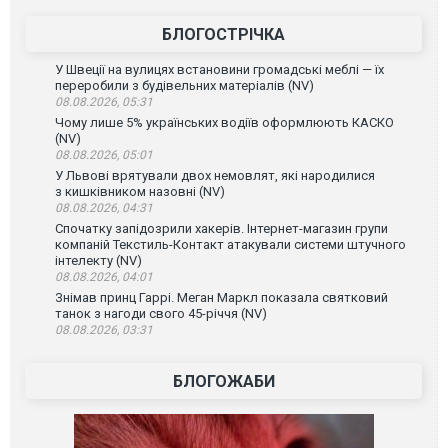
БЛОГОСТРІЧКА
У Швеції на вулицях встановини громадські меблі — їх
переробили з будівельних матеріалів (NV)
08.08.2026, 05:31
Чому лише 5% українських водіїв оформлюють КАСКО
(NV)
08.08.2026, 05:01
У Львові врятували двох немовлят, які народилися
з кишківником назовні (NV)
08.08.2026, 04:31
Спочатку запідозрили хакерів. Інтернет-магазин групи
компаній Текстиль-Контакт атакували системи штучного
інтелекту (NV)
08.08.2026, 04:01
Знімав принц Гаррі. Меган Маркл показала святковий
танок з нагоди свого 45-річчя (NV)
08.08.2026, 03:31
БЛОГОЖАБИ