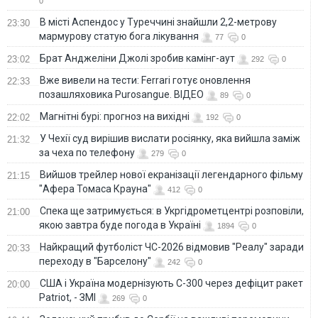
0
В місті Аспендос у Туреччині знайшли 2,2-метрову
23:30
мармурову статую бога лікування
77
0
Брат Анджеліни Джолі зробив камінг-аут
23:02
292
0
Вже вивели на тести: Ferrari готує оновлення
22:33
позашляховика Purosangue. ВІДЕО
89
0
Магнітні бурі: прогноз на вихідні
22:02
192
0
У Чехії суд вирішив вислати росіянку, яка вийшла заміж
21:32
за чеха по телефону
279
0
Вийшов трейлер нової екранізації легендарного фільму
21:15
"Афера Томаса Крауна"
412
0
Спека ще затримується: в Укргідрометцентрі розповіли,
21:00
якою завтра буде погода в Україні
1894
0
Найкращий футболіст ЧС-2026 відмовив "Реалу" заради
20:33
переходу в "Барселону"
242
0
США і Україна модернізують С-300 через дефіцит ракет
20:00
Patriot, - ЗМІ
269
0