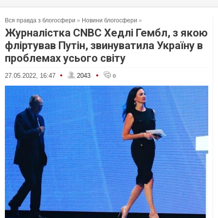
Вся правда з блогосфери
»
Новини блогосфери
»
Журналістка CNBC Хедлі Гембл, з якою
фліртував Путін, звинуватила Україну в
проблемах усього світу
•
•
27.05.2022, 16:47
2043
0