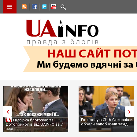
Експослу в США Стефанішині
Підбірка блогожаб та
обрали запобіжний захід
фотоприколів від UAINFO за 7
серпня