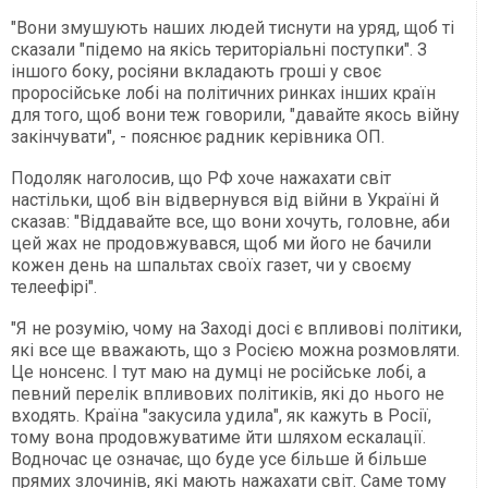
"Вони змушують наших людей тиснути на уряд, щоб ті
сказали "підемо на якісь територіальні поступки". З
іншого боку, росіяни вкладають гроші у своє
проросійське лобі на політичних ринках інших країн
для того, щоб вони теж говорили, "давайте якось війну
закінчувати", - пояснює радник керівника ОП.
Подоляк наголосив, що РФ хоче нажахати світ
настільки, щоб він відвернувся від війни в Україні й
сказав: "Віддавайте все, що вони хочуть, головне, аби
цей жах не продовжувався, щоб ми його не бачили
кожен день на шпальтах своїх газет, чи у своєму
телеефірі".
"Я не розумію, чому на Заході досі є впливові політики,
які все ще вважають, що з Росією можна розмовляти.
Це нонсенс. І тут маю на думці не російське лобі, а
певний перелік впливових політиків, які до нього не
входять. Країна "закусила удила", як кажуть в Росії,
тому вона продовжуватиме йти шляхом ескалації.
Водночас це означає, що буде усе більше й більше
прямих злочинів, які мають нажахати світ. Саме тому