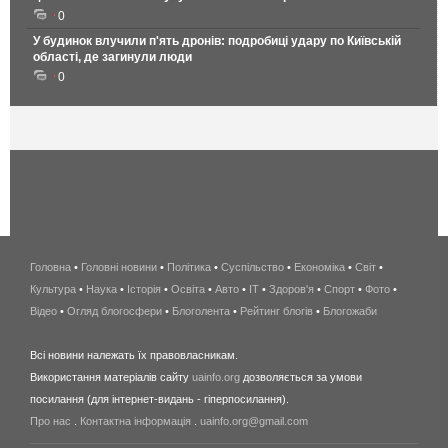
0
У будинок влучили п'ять дронів: подробиці удару по Київській
області, де загинули люди
0
Головна
•
Головні новини
•
Політика
•
Суспільство
•
Економіка
беспроводной
•
Світ
•
Культура
•
Наука
•
Історія
•
Освіта
•
Авто
•
IT
•
Здоров'я
интернет
•
Спорт
•
Фото
•
Відео
•
Огляд блогосфери
•
Блоголента
•
Рейтинг блогів
киев
•
Блогожаби
и
Всі новини належать їх правовласникам.
область
Використання матеріалів сайту
uainfo.org
дозволяється за умови
wimax
посилання (для інтернет-видань - гіперпосилання).
интернет
Про нас
.
Контактна інформація
.
uainfo.org@gmail.com
в
киеве