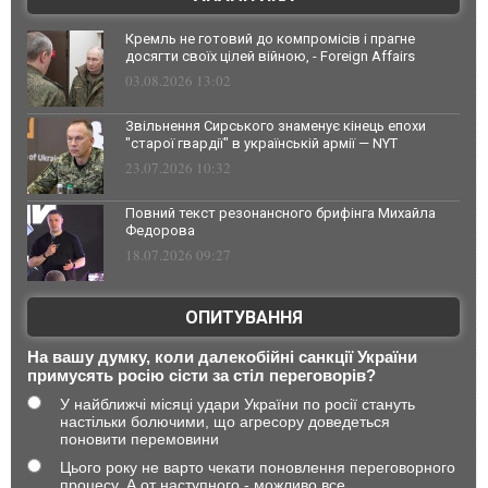
Кремль не готовий до компромісів і прагне
досягти своїх цілей війною, - Foreign Affairs
03.08.2026 13:02
Звільнення Сирського знаменує кінець епохи
"старої гвардії" в українській армії — NYT
23.07.2026 10:32
Повний текст резонансного брифінга Михайла
Федорова
18.07.2026 09:27
ОПИТУВАННЯ
На вашу думку, коли далекобійні санкції України
примусять росію сісти за стіл переговорів?
У найближчі місяці удари України по росії стануть
настільки болючими, що агресору доведеться
поновити перемовини
Цього року не варто чекати поновлення переговорного
процесу. А от наступного - можливо все