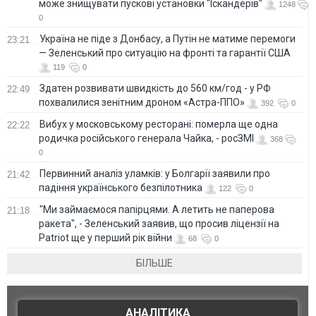
може знищувати пускові установки "Іскандерів"
1248
0
Україна не піде з Донбасу, а Путін не матиме перемоги
23:21
— Зеленський про ситуацію на фронті та гарантії США
119
0
Здатен розвивати швидкість до 560 км/год - у РФ
22:49
похвалилися зенітним дроном «Астра-ППО»
392
0
Вибух у московському ресторані: померла ще одна
22:22
родичка російського генерала Чайка, - росЗМІ
368
0
Первинний аналіз уламків: у Болгарії заявили про
21:42
падіння українського безпілотника
122
0
"Ми займаємося папірцями. А летить не паперова
21:18
ракета", - Зеленський заявив, що просив ліцензії на
Patriot ще у перший рік війни
68
0
БІЛЬШЕ
АНАЛІТИКА