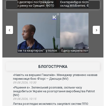
траждали
Єкатеринбурзі після атаки дронів загорівся
суперкарів
ВІДЕО
ині. ФОТО
склад Wildberries. ФОТО. ВІДЕО
": у полон
Одесу накрила потужна злива з градом та
Вже вивели 
в тезка
ураганним вітром
позашляхов
лаха
БЛОГОСТРІЧКА
«Навіть на вершині Гімалаїв». Менеджер упевнено назвав
переможця бою Ф’юрі — Джошуа (NV)
09.08.2026, 10:30
«Рішення є». Зеленський розповів, скільки часу
знадобиться Україні на розгортання виробництва Patriot
(NV)
09.08.2026, 10:15
Литва розглядає можливість закупівлі систем ППО