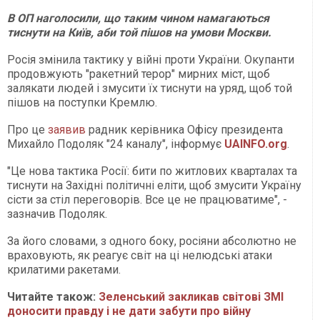
В ОП наголосили, що таким чином намагаються
тиснути на Київ, аби той пішов на умови Москви.
Росія змінила тактику у війні проти України. Окупанти
продовжують "ракетний терор" мирних міст, щоб
залякати людей і змусити їх тиснути на уряд, щоб той
пішов на поступки Кремлю.
Про це
заявив
радник керівника Офісу президента
Михайло Подоляк "24 каналу", інформує
UAINFO.org
.
"Це нова тактика Росії: бити по житлових кварталах та
тиснути на Західні політичні еліти, щоб змусити Україну
сісти за стіл переговорів. Все це не працюватиме", -
зазначив Подоляк.
За його словами, з одного боку, росіяни абсолютно не
враховують, як реагує світ на ці нелюдські атаки
крилатими ракетами.
Читайте також:
Зеленський закликав світові ЗМІ
доносити правду і не дати забути про війну