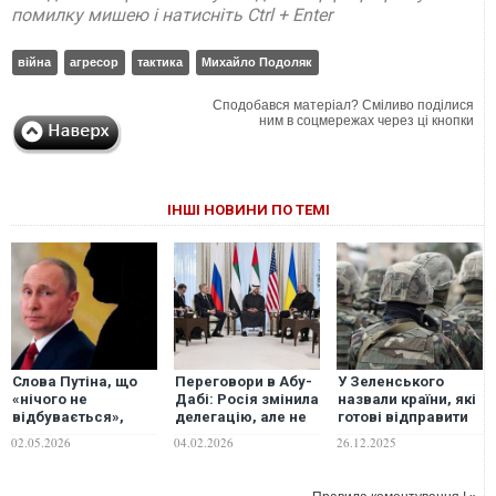
помилку мишею і натисніть Ctrl + Enter
війна
агресор
тактика
Михайло Подоляк
Сподобався матеріал? Сміливо поділися
ним в соцмережах через ці кнопки
ІНШІ НОВИНИ ПО ТЕМІ
Слова Путіна, що
Переговори в Абу-
У Зеленського
«нічого не
Дабі: Росія змінила
назвали країни, які
відбувається»,
делегацію, але не
готові відправити
незабаром
підхід Путіна, —
війська в Україну
02.05.2026
04.02.2026
26.12.2025
викличуть питання
Подоляк
після війни
навіть у лояльних
росіян, - Подоляк