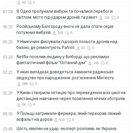
60
0
В Одесі пролунали вибухи та почалися перебої зі
07:29
світлом: місто під ударом дронів та ракет
132
0
Російському Бєлгороду вночі не дала спати серія
06:33
потужних вибухів
100
0
У Німеччині фіксували підозрілі польоти дронів над
05:25
базою, де ремонтують Patriot
61
0
Netflix поселив людину у білборді, що рекламує
03:28
фантастичний фільм "Останній дім"
145
0
У яких випадках доведеться замінити радянське
02:22
свідоцтво про народження: роз'яснення Мін'юсту
288
0
У Києві створили петицію про переведення всіх шкіл на
01:28
дистанціне навчання через посилення нічних обстрілів
56
0
У Польщі затримали фермера, який переорав свіжий
00:26
асфальт на дорозі
510
0
Шість хвилин на удар: експерт розповів, як Україна
23:48