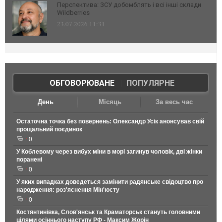
Перспектива: ЗСУ добомблять і всі інші склади
Wildberries
23.07.2026 11:31
ОБГОВОРЮВАНЕ
|
ПОПУЛЯРНЕ
День
Місяць
За весь час
Остаточна точка без повернень: Олександр Усік анонсував свій
прощальний поєдинок
0
У Коблевому через вибух міни в морі загинув чоловік, дві жінки
поранені
0
У яких випадках доведеться замінити радянське свідоцтво про
народження: роз'яснення Мін'юсту
0
Костянтинівка, Слов'янськ та Краматорськ стануть головними
цілями осіннього наступу РФ - Максим Жорін