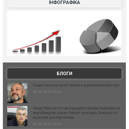
ІНФОГРАФІКА
БЛОГИ
Надія лише на культ жінки в українській культурі
06.08.2026 08:49
Чому США не готові передати Україні ліцензію на
виробництво ракет Patriot: політика, безпека та
можливі альтернативи
03.08.2026 20:24