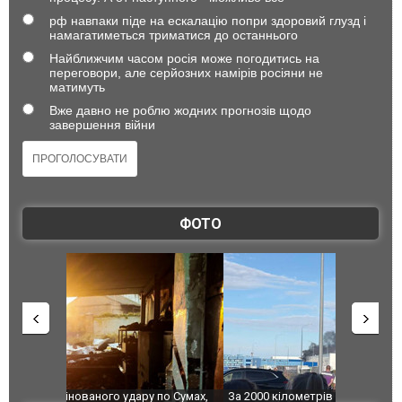
рф навпаки піде на ескалацію попри здоровий глузд і
намагатиметься триматися до останнього
Найближчим часом росія може погодитись на
переговори, але серйозних намірів росіяни не
матимуть
Вже давно не роблю жодних прогнозів щодо
завершення війни
ФОТО
по Сумах,
За 2000 кілометрів від кордону з Україною: в
"Мої іграш