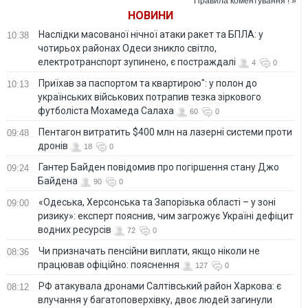
Правила коментування ! »
НОВИНИ
Наслідки масованої нічної атаки ракет та БПЛА: у
10:38
чотирьох районах Одеси зникло світло,
електротранспорт зупинено, є постраждалі
4
0
Приїхав за паспортом та квартирою": у полон до
10:13
українських військових потрапив тезка зіркового
футболіста Мохамеда Салаха
60
0
Пентагон витратить $400 млн на лазерні системи проти
09:48
дронів
18
0
Гантер Байден повідомив про погіршення стану Джо
09:24
Байдена
90
0
«Одеська, Херсонська та Запорізька області – у зоні
09:00
ризику»: експерт пояснив, чим загрожує Україні дефіцит
водних ресурсів
72
0
Чи призначать пенсійни виплати, якщо ніколи не
08:36
працював офіційно: пояснення
127
0
РФ атакувала дронами Салтівський район Харкова: є
08:12
влучання у багатоповерхівку, двоє людей загинули