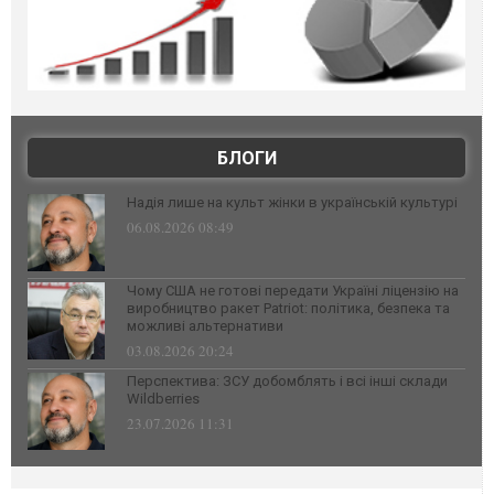
БЛОГИ
Надія лише на культ жінки в українській культурі
06.08.2026 08:49
Чому США не готові передати Україні ліцензію на
виробництво ракет Patriot: політика, безпека та
можливі альтернативи
03.08.2026 20:24
Перспектива: ЗСУ добомблять і всі інші склади
Wildberries
23.07.2026 11:31