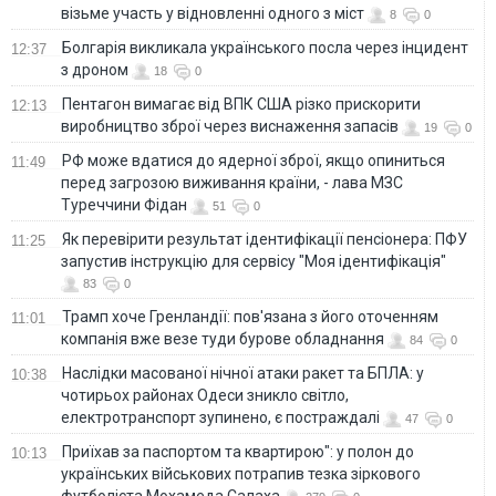
візьме участь у відновленні одного з міст
8
0
Болгарія викликала українського посла через інцидент
12:37
з дроном
18
0
Пентагон вимагає від ВПК США різко прискорити
12:13
виробництво зброї через виснаження запасів
19
0
РФ може вдатися до ядерної зброї, якщо опиниться
11:49
перед загрозою виживання країни, - лава МЗС
Туреччини Фідан
51
0
Як перевірити результат ідентифікації пенсіонера: ПФУ
11:25
запустив інструкцію для сервісу "Моя ідентифікація"
83
0
Трамп хоче Гренландії: пов'язана з його оточенням
11:01
компанія вже везе туди бурове обладнання
84
0
Наслідки масованої нічної атаки ракет та БПЛА: у
10:38
чотирьох районах Одеси зникло світло,
електротранспорт зупинено, є постраждалі
47
0
Приїхав за паспортом та квартирою": у полон до
10:13
українських військових потрапив тезка зіркового
футболіста Мохамеда Салаха