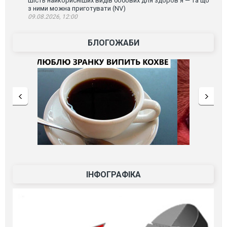
Шість найкорисніших видів бобових для здоров’я — та що
з ними можна приготувати (NV)
09.08.2026, 12:00
БЛОГОЖАБИ
ІНФОГРАФІКА