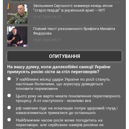
Звільнення Сирського знаменує кінець епохи
"старої гвардії" в українській армії — NYT
23.07.2026 10:32
Повний текст резонансного брифінга Михайла
Федорова
18.07.2026 09:27
ОПИТУВАННЯ
На вашу думку, коли далекобійні санкції України
примусять росію сісти за стіл переговорів?
У найближчі місяці удари України по росії стануть
настільки болючими, що агресору доведеться
поновити перемовини
Цього року не варто чекати поновлення переговорного
процесу. А от наступного - можливо все
рф навпаки піде на ескалацію попри здоровий глузд і
намагатиметься триматися до останнього
Найближчим часом росія може погодитись на
переговори, але серйозних намірів росіяни не