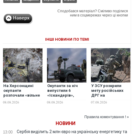
Сподобався матеріал? Сміливо поділися
ним в соцмережах через ці кнопки
ІНШІ НОВИНИ ПО ТЕМІ
На Херсонщині
Окупанти за ніч
У ЗСУ розкрили
окупанти
випустили 6
мету російських
розпочали «вільне
«Іскандерів»,
ДРГ на
полювання» на
ракети С-400 та
Вовчанському
08.08.2026
08.08.2026
07.08.2026
автотранспорт за
понад 150 дронів
напрямку
допомогою дронів
різного типу
на оптоволокні —
Правила коментування ! »
ОВА
НОВИНИ
Сербія виділить 2 млн євро на українську енергетику та
13:00