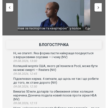
": у полон
Одесу накрила потужна злива з градом та
Вже вивели 
в тезка
ураганним вітром
позашляхов
лаха
БЛОГОСТРІЧКА
Ні, не спагеті. Яка форма пасти найкраще поєднується
з вершковими соусами — і чому (NV)
09.08.2026, 13:00
Колишній морпіх США, якого ув’язнили в Росії, може бути
на межі смерті — Reuters (NV)
09.08.2026, 12:45
Підсилювач керма. 4 сигнали, що щось не так і що робити
до того, як стане дорого (NV)
09.08.2026, 12:30
Вимагає 50 млн доларів та обмеження опіки: колишня
наречена Дончича подала новий позов проти зірки НБА
(NV)
09.08.2026, 12:15