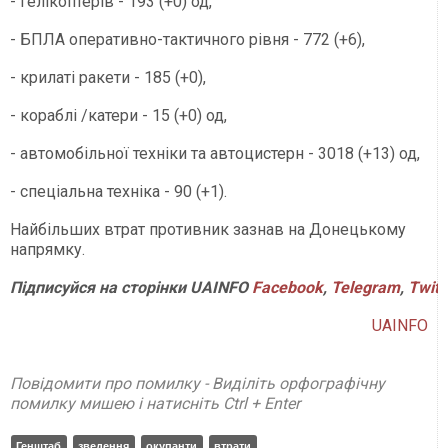
- гелікоптерів - 193 (+0) од,
- БПЛА оперативно-тактичного рівня - 772 (+6),
- крилаті ракети - 185 (+0),
- кораблі /катери - 15 (+0) од,
- автомобільної техніки та автоцистерн - 3018 (+13) од,
- спеціальна техніка - 90 (+1).
Найбільших втрат противник зазнав на Донецькому
напрямку.
Підписуйся на сторінки UAINFO
Facebook
,
Telegram
,
Twitt
UAINFO
Повідомити про помилку - Виділіть орфографічну
помилку мишею і натисніть Ctrl + Enter
Генштаб
зведення
окупанти
втрати