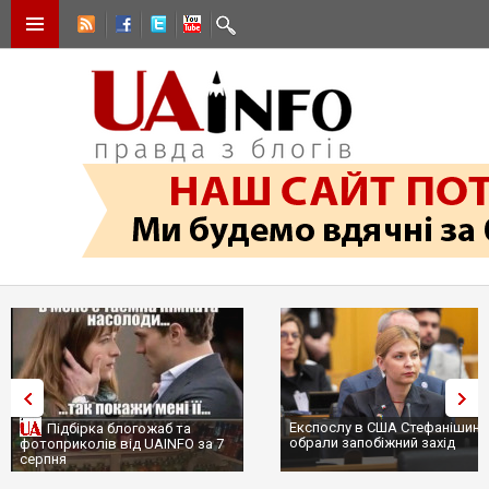
Експослу в США Стефанішині
Підбірка блогожаб та
обрали запобіжний захід
фотоприколів від UAINFO за 7
серпня