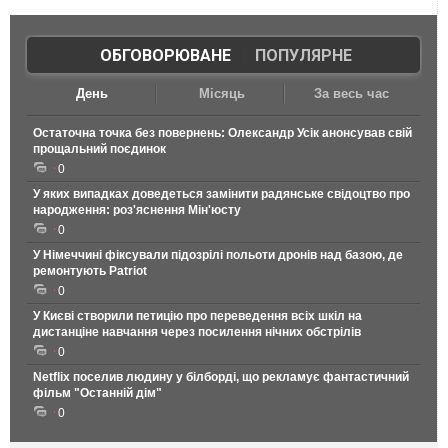
ОБГОВОРЮВАНЕ
|
ПОПУЛЯРНЕ
День
Місяць
За весь час
Остаточна точка без повернень: Олександр Усік анонсував свій
прощальний поєдинок
0
У яких випадках доведеться замінити радянське свідоцтво про
народження: роз'яснення Мін'юсту
0
У Німеччині фіксували підозрілі польоти дронів над базою, де
ремонтують Patriot
0
У Києві створили петицію про переведення всіх шкіл на
дистанціне навчання через посилення нічних обстрілів
0
Netflix поселив людину у білборді, що рекламує фантастичний
фільм "Останній дім"
0