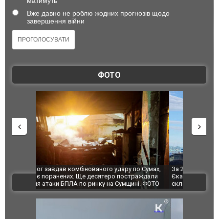
матимуть
Вже давно не роблю жодних прогнозів щодо
завершення війни
ФОТО
по Сумах,
За 2000 кілометрів від кордону з Україною: в
"Мої іграш
траждали
Єкатеринбурзі після атаки дронів загорівся
суперкарів
ВІДЕО
ині. ФОТО
склад Wildberries. ФОТО. ВІДЕО