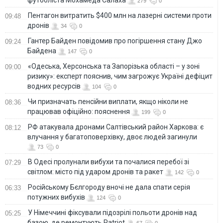
279
0
Пентагон витратить $400 млн на лазерні системи проти
09:48
дронів
34
0
Гантер Байден повідомив про погіршення стану Джо
09:24
Байдена
147
0
«Одеська, Херсонська та Запорізька області – у зоні
09:00
ризику»: експерт пояснив, чим загрожує Україні дефіцит
водних ресурсів
104
0
Чи призначать пенсійни виплати, якщо ніколи не
08:36
працював офіційно: пояснення
199
0
РФ атакувала дронами Салтівський район Харкова: є
08:12
влучання у багатоповерхівку, двоє людей загинули
73
0
В Одесі пролунали вибухи та почалися перебої зі
07:29
світлом: місто під ударом дронів та ракет
142
0
Російському Бєлгороду вночі не дала спати серія
06:33
потужних вибухів
124
0
У Німеччині фіксували підозрілі польоти дронів над
05:25
базою, де ремонтують Patriot
67
0