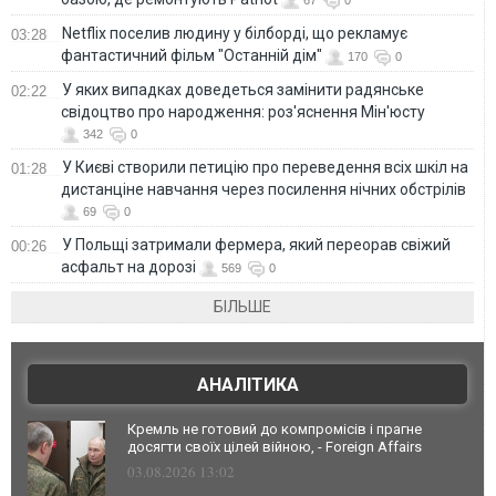
Netflix поселив людину у білборді, що рекламує
03:28
фантастичний фільм "Останній дім"
170
0
У яких випадках доведеться замінити радянське
02:22
свідоцтво про народження: роз'яснення Мін'юсту
342
0
У Києві створили петицію про переведення всіх шкіл на
01:28
дистанціне навчання через посилення нічних обстрілів
69
0
У Польщі затримали фермера, який переорав свіжий
00:26
асфальт на дорозі
569
0
БІЛЬШЕ
АНАЛІТИКА
Кремль не готовий до компромісів і прагне
досягти своїх цілей війною, - Foreign Affairs
03.08.2026 13:02