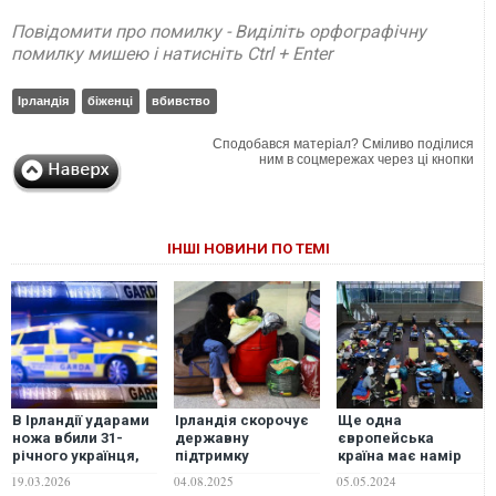
Повідомити про помилку - Виділіть орфографічну
помилку мишею і натисніть Ctrl + Enter
Ірландія
біженці
вбивство
Сподобався матеріал? Сміливо поділися
ним в соцмережах через ці кнопки
ІНШІ НОВИНИ ПО ТЕМІ
В Ірландії ударами
Ірландія скорочує
Ще одна
ножа вбили 31-
державну
європейська
річного українця,
підтримку
країна має намір
коли він пішов за
українських
скоротити виплати
19.03.2026
04.08.2025
05.05.2024
продуктами для
біженців
українським