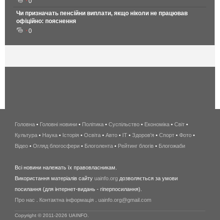
0
Чи призначать пенсійни виплати, якщо ніколи не працював
офіційно: пояснення
0
Головна
•
Головні новини
•
Політика
•
Суспільство
•
Економіка
беспроводной
•
Світ
•
Культура
•
Наука
•
Історія
•
Освіта
•
Авто
•
IT
•
Здоров'я
интернет
•
Спорт
•
Фото
•
Відео
•
Огляд блогосфери
•
Блоголента
•
Рейтинг блогів
киев
•
Блогожаби
и
Всі новини належать їх правовласникам.
область
Використання матеріалів сайту
uainfo.org
дозволяється за умови
wimax
посилання (для інтернет-видань - гіперпосилання).
интернет
Про нас
.
Контактна інформація
.
uainfo.org@gmail.com
в
киеве
Copyright © 2011-2026 UAINFO.