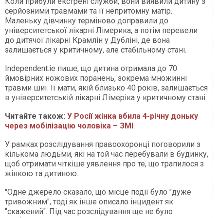
Коли прибули екстрені служби, вони виявили дитину з
серйозними травмами та її непритомну матір.
Маленьку дівчинку терміново доправили до
університетської лікарні Лімерика, а потім перевели
до дитячої лікарні Крамлін у Дубліні, де вона
залишається у критичному, але стабільному стані.
Independent.ie пише, що дитина отримала до 70
ймовірних ножових поранень, зокрема множинні
травми шиї. Її мати, якій близько 40 років, залишається
в університетській лікарні Лімеріка у критичному стані.
Читайте також:
У Росії жінка вбила 4-річну доньку
через мобілізацію чоловіка – ЗМІ
У рамках розслідування правоохоронці поговорили з
кількома людьми, які на той час перебували в будинку,
щоб отримати чіткіше уявлення про те, що трапилося з
жінкою та дитиною.
"Одне джерело сказало, що місце події було "дуже
тривожним", тоді як інше описало інцидент як
"скажений". Під час розслідування ще не було