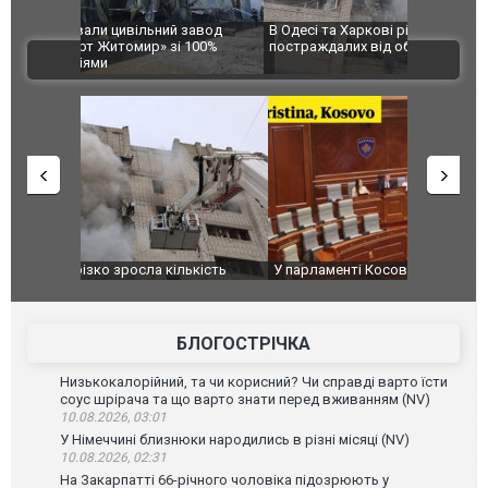
 завод
В Одесі та Харкові різко зросла кількість
Ворог завд
 100%
постраждалих від обстрілу РФ
двоє пора
ВІДЕО
після атак
ькість
У парламенті Косово прем'єра закидали яйцями
Приїхав за
до українс
зіркового 
БЛОГОСТРІЧКА
Низькокалорійний, та чи корисний? Чи справді варто їсти
соус шрірача та що варто знати перед вживанням (NV)
10.08.2026, 03:01
У Німеччині близнюки народились в різні місяці (NV)
10.08.2026, 02:31
На Закарпатті 66-річного чоловіка підозрюють у