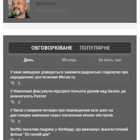
Wildberries
23.07.2026 11:31
ОБГОВОРЮВАНЕ
|
ПОПУЛЯРНЕ
День
Місяць
За весь час
У яких випадках доведеться замінити радянське свідоцтво про
народження: роз'яснення Мін'юсту
0
У Німеччині фіксували підозрілі польоти дронів над базою, де
ремонтують Patriot
0
У Києві створили петицію про переведення всіх шкіл на
дистанціне навчання через посилення нічних обстрілів
0
Netflix поселив людину у білборді, що рекламує фантастичний
фільм "Останній дім"