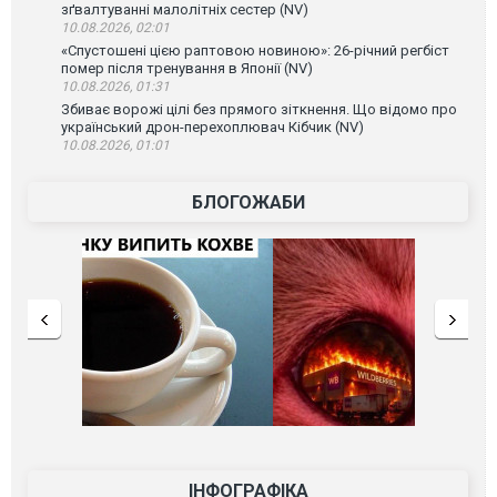
зґвалтуванні малолітніх сестер (NV)
10.08.2026, 02:01
«Спустошені цією раптовою новиною»: 26-річний регбіст
помер після тренування в Японії (NV)
10.08.2026, 01:31
Збиває ворожі цілі без прямого зіткнення. Що відомо про
український дрон-перехоплювач Кібчик (NV)
10.08.2026, 01:01
БЛОГОЖАБИ
ІНФОГРАФІКА