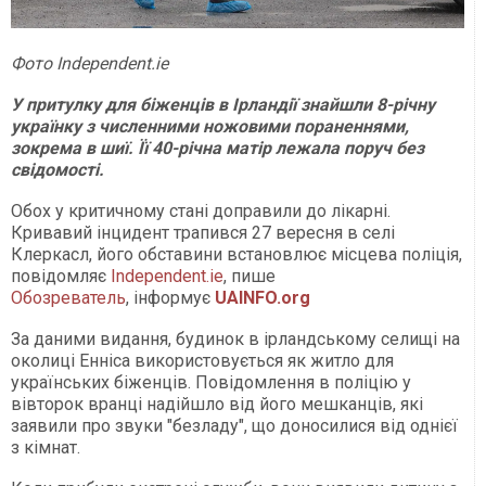
Фото Independent.ie
У притулку для біженців в Ірландії знайшли 8-річну
українку з численними ножовими пораненнями,
зокрема в шиї. Її 40-річна матір лежала поруч без
свідомості.
Обох у критичному стані доправили до лікарні.
Кривавий інцидент трапився 27 вересня в селі
Клеркасл, його обставини встановлює місцева поліція,
повідомляє
Independent.ie
, пише
Обозреватель
, інформує
UAINFO.org
За даними видання, будинок в ірландському селищі на
околиці Енніса використовується як житло для
українських біженців. Повідомлення в поліцію у
вівторок вранці надійшло від його мешканців, які
заявили про звуки "безладу", що доносилися від однієї
з кімнат.