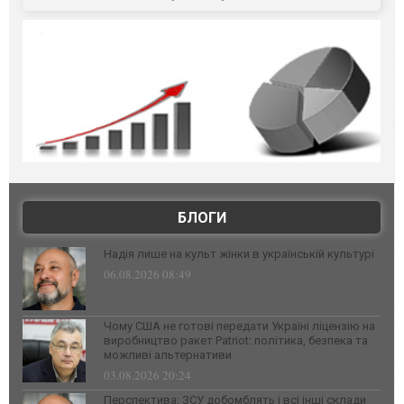
БЛОГИ
Надія лише на культ жінки в українській культурі
06.08.2026 08:49
Чому США не готові передати Україні ліцензію на
виробництво ракет Patriot: політика, безпека та
можливі альтернативи
03.08.2026 20:24
Перспектива: ЗСУ добомблять і всі інші склади