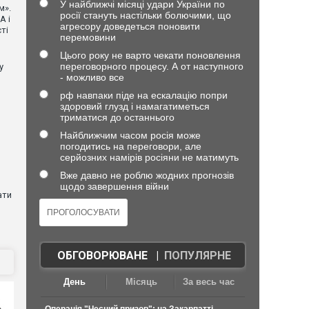
У найближчі місяці удари України по
м».
росії стануть настільки болючими, що
А і
агресору доведеться поновити
ті
перемовини
Цього року не варто чекати поновлення
переговорного процесу. А от наступного
у
- можливо все
рф навпаки піде на ескалацію попри
здоровий глузд і намагатиметься
триматися до останнього
Найближчим часом росія може
погодитись на переговори, але
серйозних намірів росіяни не матимуть
Вже давно не роблю жодних прогнозів
щодо завершення війни
ати
ОБГОВОРЮВАНЕ
|
ПОПУЛЯРНЕ
День
Місяць
За весь час