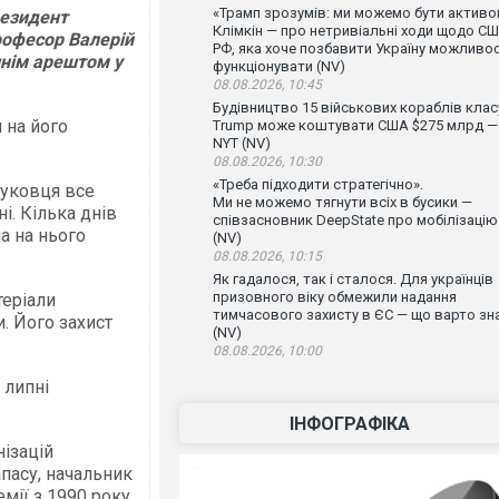
«Трамп зрозумів: ми можемо бути активо
резидент
Клімкін — про нетривіальні ходи щодо СШ
рофесор Валерій
РФ, яка хоче позбавити Україну можливос
шнім арештом у
функціонувати (NV)
08.08.2026, 10:45
Будівництво 15 військових кораблів клас
 на його
Trump може коштувати США $275 млрд —
NYT (NV)
08.08.2026, 10:30
«Треба підходити стратегічно».
ауковця все
Ми не можемо тягнути всіх в бусики —
і. Кілька днів
співзасновник DeepState про мобілізацію
а на нього
(NV)
08.08.2026, 10:15
Як гадалося, так і сталося. Для українців
призовного віку обмежили надання
теріали
тимчасового захисту в ЄС — що варто зн
. Його захист
(NV)
08.08.2026, 10:00
 липні
ІНФОГРАФІКА
нізацій
апасу, начальник
ії з 1990 року.