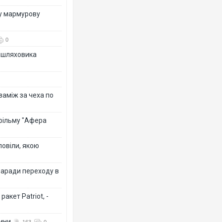
ву мармурову
0
зашляховика
 заміж за чеха по
 фільму "Афера
повіли, якою
заради переходу в
акет Patriot, -
вини
163
0