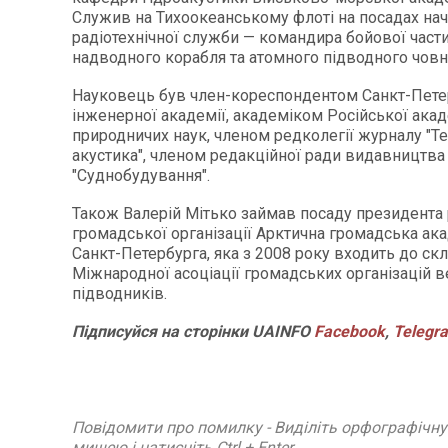
Служив на Тихоокеанському флоті на посадах на
радіотехнічної служби — командира бойової части
надводного корабля та атомного підводного човн
Науковець був член-кореспондентом Санкт-Пете
інженерної академії, академіком Російської акад
природничих наук, членом редколегії журналу "Те
акустика", членом редакційної ради видавництва
"Суднобудування".
Також Валерій Мітько займав посаду президента 
громадської організації Арктична громадська ака
Санкт-Петербурга, яка з 2008 року входить до ск
Міжнародної асоціації громадських організацій 
підводників.
Підписуйся на сторінки UAINFO
Facebook
,
Telegr
Повідомити про помилку - Виділіть орфографічн
мишею і натисніть Ctrl + Enter