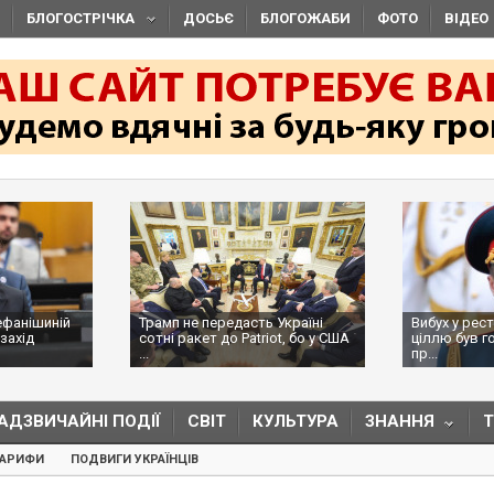
БЛОГОСТРІЧКА
ДОСЬЄ
БЛОГОЖАБИ
ФОТО
ВІДЕО
ефанішиній
Трамп не передасть Україні
Вибух у рес
захід
сотні ракет до Patriot, бо у США
ціллю був г
...
пр...
АДЗВИЧАЙНІ ПОДІЇ
СВІТ
КУЛЬТУРА
ЗНАННЯ
ТАРИФИ
ПОДВИГИ УКРАЇНЦІВ