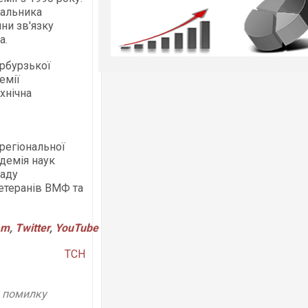
чальника
ни зв'язку
а.
рбурзької
емії
хнічна
регіональної
демія наук
ладу
ветеранів ВМФ та
am
,
Twitter
,
YouTube
ТСН
у помилку