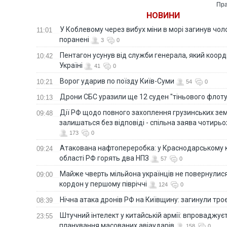
Пра
НОВИНИ
У Коблевому через вибух міни в морі загинув чоло
11:01
поранені
3
0
Пентагон усунув від служби генерала, який коор
10:42
Україні
41
0
Ворог ударив по поїзду Київ-Суми
10:21
54
0
Дрони СБС уразили ще 12 суден "тіньового флот
10:13
Дії РФ щодо повного захоплення грузинських зе
09:48
залишаться без відповіді - спільна заява чотирьо
173
0
Атакована нафтопереробка: у Краснодарському к
09:24
області РФ горять два НПЗ
57
0
Майже чверть мільйона українців не повернулися 
09:00
кордон у першому півріччі
124
0
Нічна атака дронів РФ на Київщину: загинули троє
08:39
Штучний інтелект у китайській армії: впроваджує
23:55
планування масованих авіаударів
158
0