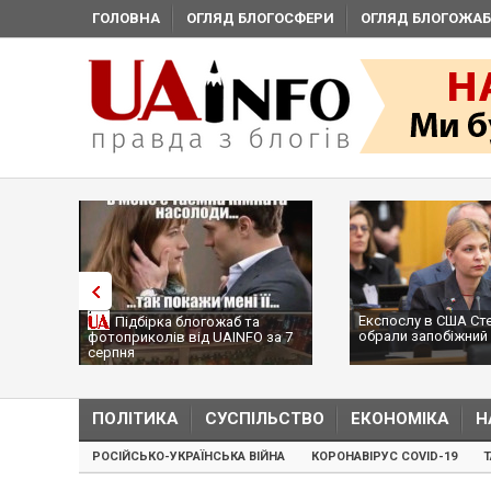
ГОЛОВНА
ОГЛЯД БЛОГОСФЕРИ
ОГЛЯД БЛОГОЖАБ
Експослу в США Ст
Підбірка блогожаб та
обрали запобіжний 
фотоприколів від UAINFO за 7
серпня
ПОЛІТИКА
СУСПІЛЬСТВО
ЕКОНОМІКА
Н
РОСІЙСЬКО-УКРАЇНСЬКА ВІЙНА
КОРОНАВІРУС COVID-19