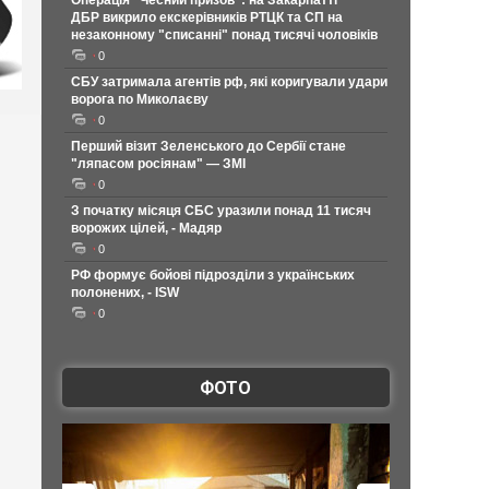
Операція "Чесний призов": на Закарпатті
ДБР викрило екскерівників РТЦК та СП на
незаконному "списанні" понад тисячі чоловіків
0
СБУ затримала агентів рф, які коригували удари
ворога по Миколаєву
0
Перший візит Зеленського до Сербії стане
"ляпасом росіянам" — ЗМІ
0
З початку місяця СБС уразили понад 11 тисяч
ворожих цілей, - Мадяр
0
РФ формує бойові підрозділи з українських
полонених, - ISW
0
ФОТО