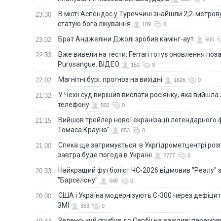
В місті Аспендос у Туреччині знайшли 2,2-метро
23:30
статую бога лікування
189
0
Брат Анджеліни Джолі зробив камінг-аут
23:02
600
Вже вивели на тести: Ferrari готує оновлення по
22:33
Purosangue. ВІДЕО
152
0
Магнітні бурі: прогноз на вихідні
22:02
1626
0
У Чехії суд вирішив вислати росіянку, яка вийшла
21:32
телефону
502
0
Вийшов трейлер нової екранізації легендарного
21:15
Томаса Крауна"
853
0
Спека ще затримується: в Укргідрометцентрі роз
21:00
завтра буде погода в Україні
2777
0
Найкращий футболіст ЧС-2026 відмовив "Реалу" 
20:33
"Барселону"
348
0
США і Україна модернізують С-300 через дефіцит р
20:00
ЗМІ
353
0
Зеленський прибув до Сербії на важливі перемо