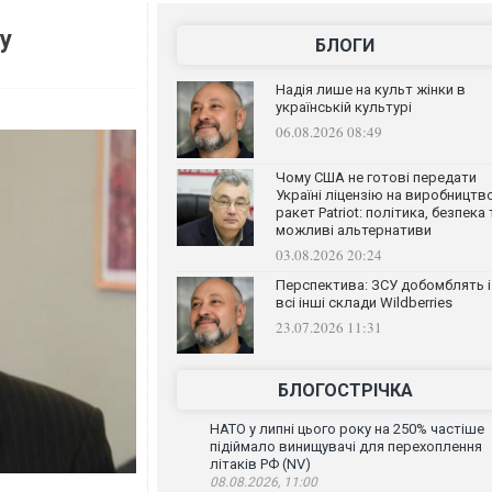
 у
БЛОГИ
Надія лише на культ жінки в
українській культурі
06.08.2026 08:49
Чому США не готові передати
Україні ліцензію на виробництв
ракет Patriot: політика, безпека 
можливі альтернативи
03.08.2026 20:24
Перспектива: ЗСУ добомблять і
всі інші склади Wildberries
23.07.2026 11:31
БЛОГОСТРІЧКА
НАТО у липні цього року на 250% частіше
підіймало винищувачі для перехоплення
літаків РФ (NV)
08.08.2026, 11:00