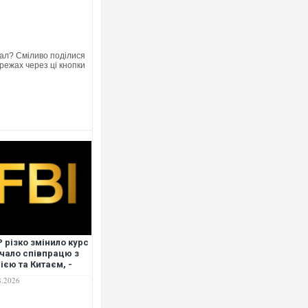
ал? Сміливо поділися
режах через ці кнопки
Ворог завдав комбінованого удар
двоє поранених. Ще десятеро п
після атаки БПЛА по ринку на Су
 різко змінило курс
Вже вивели на тести: Ferrari гот
очало співпрацю з
позашляховика Purosangue. ВІД
ією та Китаєм, -
ters
8.2026