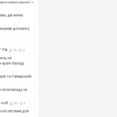
вила коментування ! »
вік, дві жінки
динував допомогу
у" РФ
41
0
мель не
х країн Заходу
раї та Самарській
після виїзду за
 осіб
85
0
ться система для