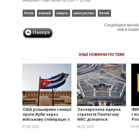
Росія
вчений
смерть
шпигунство
Китай
Сподобався матері
ним в соцме
ІНШІ НОВИНИ ПО ТЕМІ
США розширили санкції
Засекречена ядерна
ФБР
проти Куби через
стратегія Пентагону:
і п
військову співпрацю з
NBC дізналося
Рос
Росією та Китаєм
можливий сценарій
Reu
07.08.2026
06.08.2026
05.0
війни з Китаєм і Росією