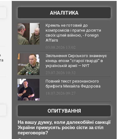
АНАЛІТИКА
Кремль не готовий до
компромісів і прагне досягти
своїх цілей війною, - Foreign
Affairs
03.08.2026 13:02
о
Звільнення Сирського знаменує
та
кінець епохи "старої гвардії" в
українській армії — NYT
23.07.2026 10:32
Повний текст резонансного
брифінга Михайла Федорова
18.07.2026 09:27
ОПИТУВАННЯ
На вашу думку, коли далекобійні санкції
України примусять росію сісти за стіл
переговорів?