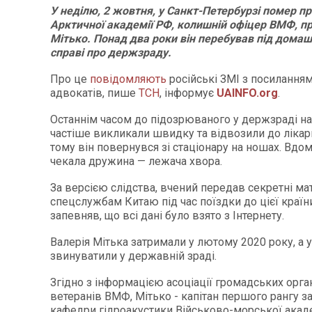
У неділю, 2 жовтня, у Санкт-Петербурзі помер п
Арктичної академії РФ, колишній офіцер ВМФ, п
Мітько. Понад два роки він перебував під дома
справі про держзраду.
Про це
повідомляють
російські ЗМІ з посиланням
адвокатів, пише
ТСН
, інформує
UAINFO.org
.
Останнім часом до підозрюваного у держзраді н
частіше викликали швидку та відвозили до лікарн
тому він повернувся зі стаціонару на ношах. Вдом
чекала дружина — лежача хвора.
За версією слідства, вчений передав секретні ма
спецслужбам Китаю під час поїздки до цієї країни
запевняв, що всі дані було взято з Інтернету.
Валерія Мітька затримали у лютому 2020 року, а у
звинуватили у державній зраді.
Згідно з інформацією асоціації громадських орга
ветеранів ВМФ, Мітько - капітан першого рангу з
кафедри гідроакустики Військово-морської академ