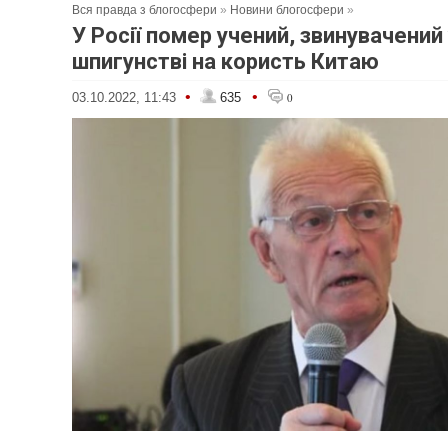
Вся правда з блогосфери
»
Новини блогосфери
»
У Росії помер учений, звинувачений
шпигунстві на користь Китаю
•
•
03.10.2022, 11:43
635
0