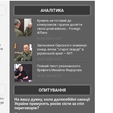
АНАЛІТИКА
Кремль не готовий до
компромісів і прагне досягти
своїх цілей війною, - Foreign
Affairs
03.08.2026 13:02
о
Звільнення Сирського знаменує
та
кінець епохи "старої гвардії" в
українській армії — NYT
23.07.2026 10:32
Повний текст резонансного
брифінга Михайла Федорова
18.07.2026 09:27
ОПИТУВАННЯ
і»:
На вашу думку, коли далекобійні санкції
тує
України примусять росію сісти за стіл
переговорів?