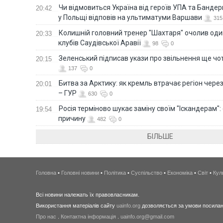
Чи відмовиться Україна від героїв УПА та Бандер
20:42
у Польщі відповів на ультиматуми Варшави
315
Колишній головний тренер "Шахтаря" очолив оди
20:33
клубів Саудівської Аравії
98
0
Зеленський підписав укази про звільнення ще чо
20:15
137
0
Битва за Арктику: як кремль втрачає регіон через 
20:01
– ГУР
630
0
Росія терміново шукає заміну своїм "Іскандерам":
19:54
причину
482
0
БІЛЬШЕ
Головна
•
Головні новини
•
Політика
•
Суспільство
•
Економіка
•
Світ
•
Кул
Всі новини належать їх правовласникам.
Використання матеріалів сайту
uainfo.org
дозволяється за умови посиланн
Про нас
.
Контактна інформація
.
uainfo.org@gmail.com