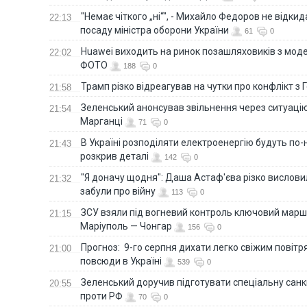
"Немає чіткого „ні“", - Михайло Федоров не відки
22:13
посаду міністра оборони України
61
0
Huawei виходить на ринок позашляховиків з моде
22:02
ФОТО
188
0
Трамп різко відреагував на чутки про конфлікт з 
21:58
Зеленський анонсував звільнення через ситуацію
21:54
Марганці
71
0
В Україні розподіляти електроенергію будуть по
21:43
розкрив деталі
142
0
"Я доначу щодня": Даша Астаф'єва різко висловила
21:32
забули про війну
113
0
ЗСУ взяли під вогневий контроль ключовий марш
21:15
Маріуполь — Чонгар
156
0
Прогноз: 9-го серпня дихати легко свіжим повіт
21:00
повсюди в Україні
539
0
Зеленський доручив підготувати спеціальну санк
20:55
проти РФ
70
0