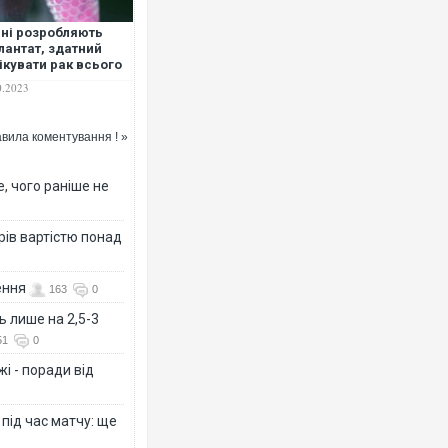
ні розробляють
лантат, здатний
ікувати рак всього
60 днів
0.2023
вила коментування ! »
, чого раніше не
рів вартістю понад
ення
163
0
ь лише на 2,5-3
51
0
і - поради від
 під час матчу: ще