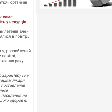
тючі органічні
як саме
ть у некурців
ак легенів вчені
ялися в повітрі,
тм, розроблений
 повітрі,
явлення раку
 характеру і не
аціям лікаря.
, поставлений
несе
, посилання на
ашого здоров’я,