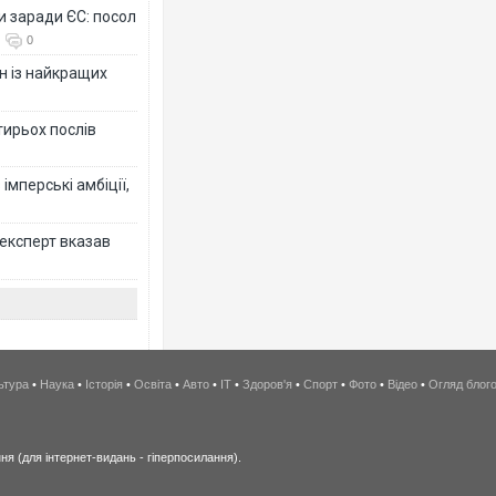
и заради ЄС: посол
0
н із найкращих
тирьох послів
імперські амбіції,
 експерт вказав
ьтура
•
Наука
•
Історія
•
Освіта
•
Авто
•
IT
•
Здоров'я
•
Спорт
•
Фото
•
Відео
•
Огляд блог
я (для інтернет-видань - гіперпосилання).