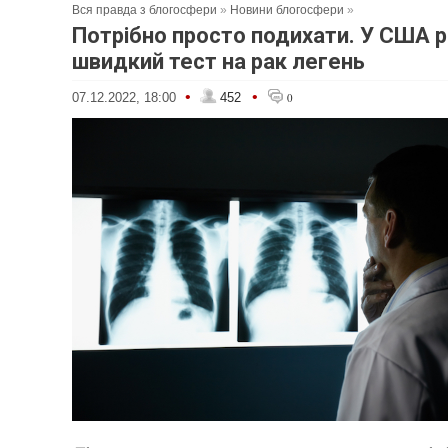
Вся правда з блогосфери
»
Новини блогосфери
»
Потрібно просто подихати. У США 
швидкий тест на рак легень
•
•
07.12.2022, 18:00
452
0