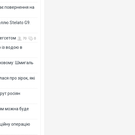
дає повернення на
ллю Stelato G9.
Гегсетом
70
0
 із водою в
-новому: Шмигаль
ся про зірок, які
рут росіян
рям можна буде
ційну операцію