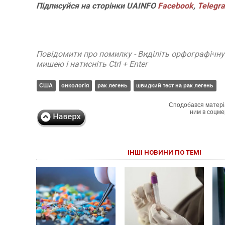
Підписуйся на сторінки UAINFO
Facebook
,
Telegr
Повідомити про помилку - Виділіть орфографічн
мишею і натисніть Ctrl + Enter
США
онкологія
рак легень
швидкий тест на рак легень
Сподобався матері
ним в соцме
ІНШІ НОВИНИ ПО ТЕМІ