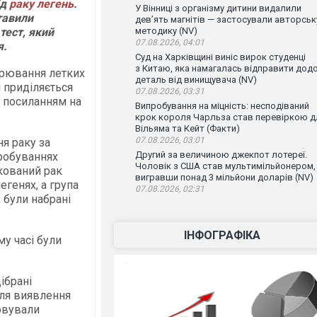
ід
раку легень
.
У Вінниці з організму дитини видалили
тавили
дев’ять магнітів — застосували авторськ
тест, який
методику (NV)
07.08.2026, 04:01
я.
Суд на Харківщині виніс вирок студенці
з Китаю, яка намагалась відправити дод
ірювання летких
деталь від винищувача (NV)
 приділяється
07.08.2026, 03:31
 посиланням на
Випробування на міцність: несподіваний
крок короля Чарльза став перевіркою д
Вільяма та Кейт (Факти)
07.08.2026, 03:01
я раку за
Другий за величиною джекпот лотереї.
пробуваннях
Чоловік з США став мультимільйонером,
ікований рак
вигравши понад 3 мільйони доларів (NV)
егенях, а група
07.08.2026, 02:31
 були набрані
ІНФОГРАФІКА
у часі були
ібрані
ля виявлення
овували