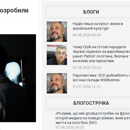
розробили
БЛОГИ
Надія лише на культ жінки в
українській культурі
06.08.2026 08:49
Чому США не готові передати
Україні ліцензію на виробництв
ракет Patriot: політика, безпека 
можливі альтернативи
03.08.2026 20:24
Перспектива: ЗСУ добомблять і
всі інші склади Wildberries
23.07.2026 11:31
БЛОГОСТРІЧКА
«Розумів, що мій досвід потрібен на фронт
історія медика на псевдо Шаман, який ря
життя на полі бою (NV)
07.08.2026, 04:31