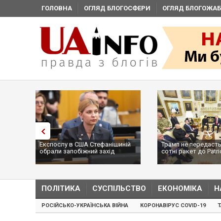
ГОЛОВНА
ОГЛЯД БЛОГОСФЕРИ
ОГЛЯД БЛОГОЖАБ
Експослу в США Стефанішиній
Трамп не передасть
обрали запобіжний захід
сотні ракет до Patri
...
ПОЛІТИКА
СУСПІЛЬСТВО
ЕКОНОМІКА
Н
РОСІЙСЬКО-УКРАЇНСЬКА ВІЙНА
КОРОНАВІРУС COVID-19