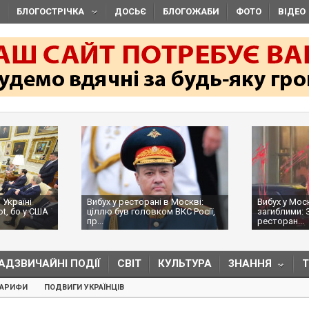
БЛОГОСТРІЧКА
ДОСЬЄ
БЛОГОЖАБИ
ФОТО
ВІДЕО
 Україні
Вибух у ресторані в Москві:
Вибух у Мос
ot, бо у США
ціллю був головком ВКС Росії,
загиблими: 
пр...
ресторан...
АДЗВИЧАЙНІ ПОДІЇ
СВІТ
КУЛЬТУРА
ЗНАННЯ
ТАРИФИ
ПОДВИГИ УКРАЇНЦІВ