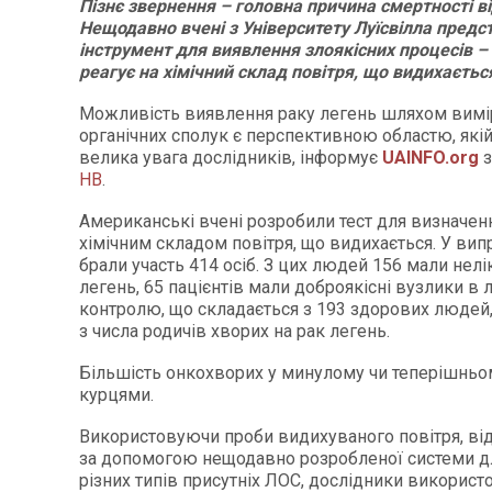
Пізнє звернення – головна причина смертності в
Нещодавно вчені з Університету Луїсвілла предс
інструмент для виявлення злоякісних процесів – 
реагує на хімічний склад повітря, що видихаєтьс
Можливість виявлення раку легень шляхом вим
органічних сполук є перспективною областю, якій
велика увага дослідників, інформує
UAINFO.org
з
НВ
.
Американські вчені розробили тест для визначенн
хімічним складом повітря, що видихається. У ви
брали участь 414 осіб. З цих людей 156 мали нел
легень, 65 пацієнтів мали доброякісні вузлики в л
контролю, що складається з 193 здорових людей,
з числа родичів хворих на рак легень.
Більшість онкохворих у минулому чи теперішньом
курцями.
Використовуючи проби видихуваного повітря, від
за допомогою нещодавно розробленої системи д
різних типів присутніх ЛОС, дослідники використ