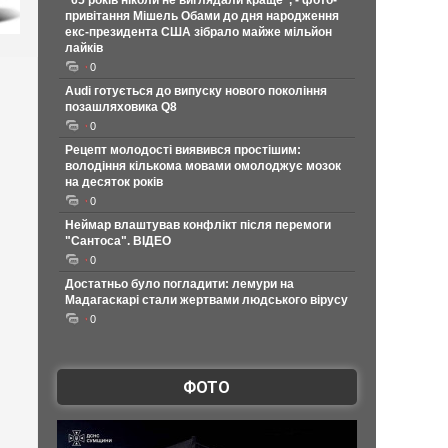
"65 років ніколи не виглядали краще", - фото-
привітання Мішель Обами до дня народження
екс-президента США зібрало майже мільйон
лайків
0
Audi готується до випуску нового покоління
позашляховика Q8
0
Рецепт молодості виявився простішим:
володіння кількома мовами омолоджує мозок
на десяток років
0
Неймар влаштував конфлікт після перемоги
"Сантоса". ВІДЕО
0
Достатньо було погладити: лемури на
Мадагаскарі стали жертвами людського вірусу
0
ФОТО