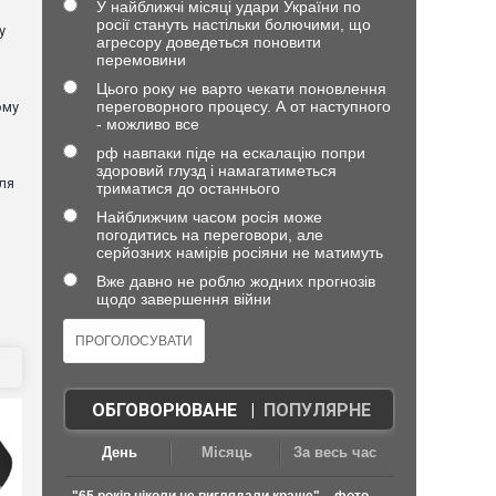
У найближчі місяці удари України по
росії стануть настільки болючими, що
у
агресору доведеться поновити
перемовини
Цього року не варто чекати поновлення
переговорного процесу. А от наступного
ому
- можливо все
рф навпаки піде на ескалацію попри
здоровий глузд і намагатиметься
ля
триматися до останнього
Найближчим часом росія може
погодитись на переговори, але
серйозних намірів росіяни не матимуть
Вже давно не роблю жодних прогнозів
щодо завершення війни
ОБГОВОРЮВАНЕ
|
ПОПУЛЯРНЕ
День
Місяць
За весь час