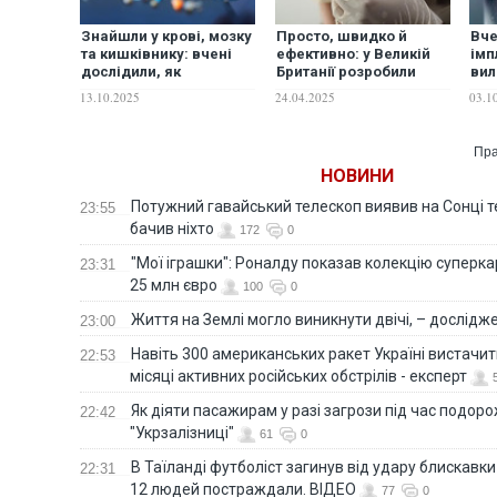
Знайшли у крові, мозку
Просто, швидко й
Вче
та кишківнику: вчені
ефективно: у Великій
імп
дослідили, як
Британії розробили
вил
мікропластик змінює
аналіз, який допомагає
за 
13.10.2025
24.04.2025
03.1
організм і психіку
виявити 12 видів раку
Пра
НОВИНИ
Потужний гавайський телескоп виявив на Сонці те
23:55
бачив ніхто
172
0
"Мої іграшки": Роналду показав колекцію суперка
23:31
25 млн євро
100
0
Життя на Землі могло виникнути двічі, – дослідж
23:00
Навіть 300 американських ракет Україні вистачит
22:53
місяці активних російських обстрілів - експерт
Як діяти пасажирам у разі загрози під час подорож
22:42
"Укрзалізниці"
61
0
В Таїланді футболіст загинув від удару блискавки
22:31
12 людей постраждали. ВІДЕО
77
0