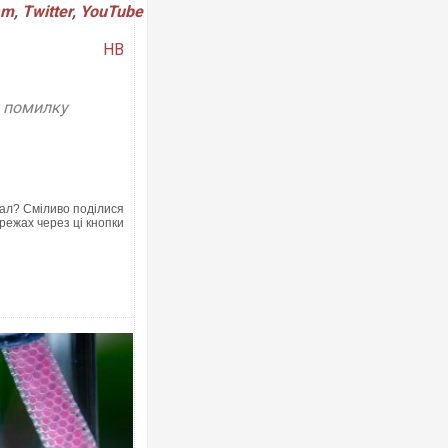
am
,
Twitter
,
YouTube
НВ
у помилку
Росія атакувала Суми КАБами: по
торговельний центр, будинки, є по
ФОТО
ал? Сміливо поділися
режах через ці кнопки
Топпосадовцю Повітряних Сил вру
підозру