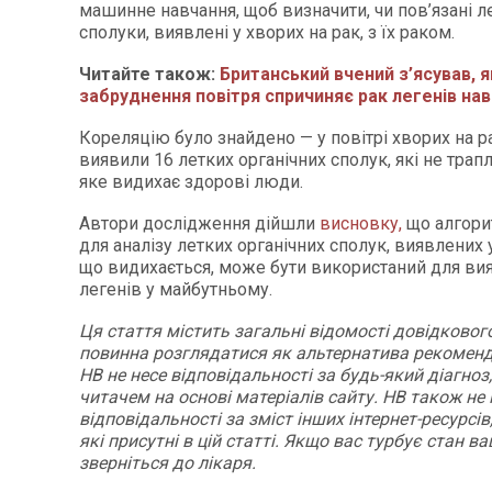
машинне навчання, щоб визначити, чи пов’язані ле
сполуки, виявлені у хворих на рак, з їх раком.
Читайте також:
Британський вчений з’ясував, 
забруднення повітря спричиняє рак легенів наві
Кореляцію було знайдено — у повітрі хворих на р
виявили 16 летких органічних сполук, які не трапл
яке видихає здорові люди.
Автори дослідження дійшли
висновку,
що алгори
для аналізу летких органічних сполук, виявлених у
що видихається, може бути використаний для ви
легенів у майбутньому.
Ця стаття містить загальні відомості довідкового
повинна розглядатися як альтернатива рекоменд
НВ не несе відповідальності за будь-який діагноз
читачем на основі матеріалів сайту. НВ також не 
відповідальності за зміст інших інтернет-ресурсів
які присутні в цій статті. Якщо вас турбує стан в
зверніться до лікаря.