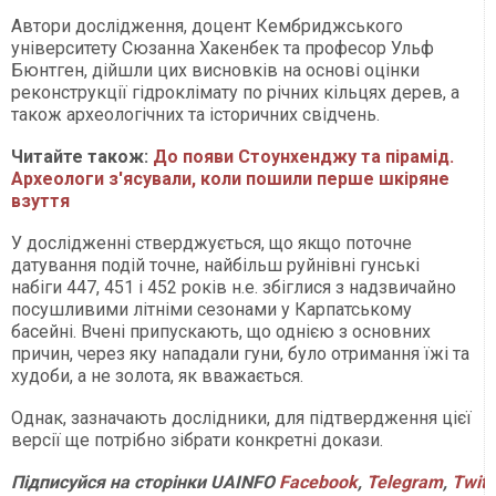
Автори дослідження, доцент Кембриджського
університету Сюзанна Хакенбек та професор Ульф
Бюнтген, дійшли цих висновків на основі оцінки
реконструкції гідроклімату по річних кільцях дерев, а
також археологічних та історичних свідчень.
Читайте також:
До появи Стоунхенджу та пірамід.
Археологи з'ясували, коли пошили перше шкіряне
взуття
У дослідженні стверджується, що якщо поточне
датування подій точне, найбільш руйнівні гунські
набіги 447, 451 і 452 років н.е. збіглися з надзвичайно
посушливими літніми сезонами у Карпатському
басейні. Вчені припускають, що однією з основних
причин, через яку нападали гуни, було отримання їжі та
худоби, а не золота, як вважається.
Однак, зазначають дослідники, для підтвердження цієї
версії ще потрібно зібрати конкретні докази.
Підписуйся на сторінки UAINFO
Facebook
,
Telegram
,
Twitt