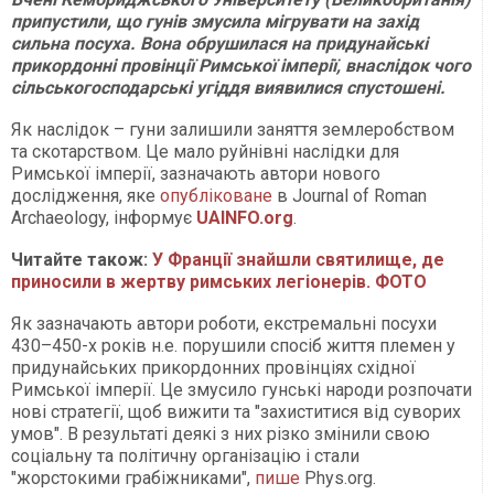
припустили, що гунів змусила мігрувати на захід
сильна посуха. Вона обрушилася на придунайські
прикордонні провінції Римської імперії, внаслідок чого
сільськогосподарські угіддя виявилися спустошені.
Як наслідок – гуни залишили заняття землеробством
та скотарством. Це мало руйнівні наслідки для
Римської імперії, зазначають автори нового
дослідження, яке
опубліковане
в Journal of Roman
Archaeology, інформує
UAINFO.org
.
Читайте також:
У Франції знайшли святилище, де
приносили в жертву римських легіонерів. ФОТО
Як зазначають автори роботи, екстремальні посухи
430–450-х років н.е. порушили спосіб життя племен у
придунайських прикордонних провінціях східної
Римської імперії. Це змусило гунські народи розпочати
нові стратегії, щоб вижити та "захиститися від суворих
умов". В результаті деякі з них різко змінили свою
соціальну та політичну організацію і стали
"жорстокими грабіжниками",
пише
Phys.org.