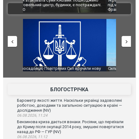
шкоджено
Українські надзвичайники врятували козуленя
СБУ за спр
траждалі.
під час ліквідації масштабної лісової пожежі у
Болгарії з
ВІДЕО
Франції
ФОТО
чили нову
Сили оборони уразили Ярославський НПЗ:
Неймар вла
губернатор регіону заявив про наймасштабнішу
"Сантоса".
атаку. ВІДЕО
БЛОГОСТРІЧКА
Барометр якості життя. Наскільки українці задоволені
роботою, доходами та загальною ситуацією в країні —
дослідження (NV)
06.08.2026, 11:24
Бензинова криза дається взнаки. Росіяни, що переїхали
до Криму після окупації 2014 року, змушені повертатися
назад до РФ — ГУР (NV)
06.08.2026, 11:12