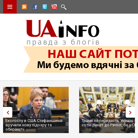
Експослу в США Стефанішиній
Трамп не передасть Україні
вручили нову підозру та
сотні ракет до Patriot, бо у С
обирають...
...