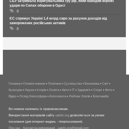
СБУ затримала коригувальника гру рф, який наводив ворожі
удари по Силах оборони в Одесі
0
ЄС спрямує Україні 1,4 млрд євро за рахунок доходів від
заморожених російських активів
0
Головна
•
Головні новини
•
Політика
•
Суспільство
•
Економіка
беспроводной
•
Світ
•
Культура
•
Наука
•
Історія
•
Освіта
•
Авто
•
IT
•
Здоров'я
интернет
•
Спорт
•
Фото
•
Відео
•
Огляд блогосфери
•
Блоголента
•
Рейтинг блогів
киев
•
Блогожаби
и
Всі новини належать їх правовласникам.
область
Використання матеріалів сайту
uainfo.org
дозволяється за умови
wimax
посилання (для інтернет-видань - гіперпосилання).
интернет
Про нас
.
Контактна інформація
.
uainfo.org@gmail.com
в