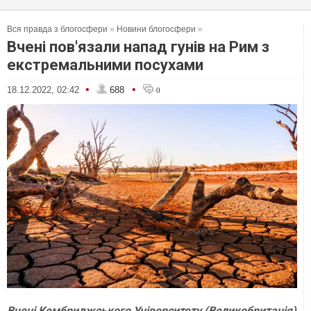
Вся правда з блогосфери
»
Новини блогосфери
»
Вчені пов'язали напад гунів на Рим з
екстремальними посухами
•
•
18.12.2022, 02:42
688
0
Вчені Кембриджського Університету (Великобританія)