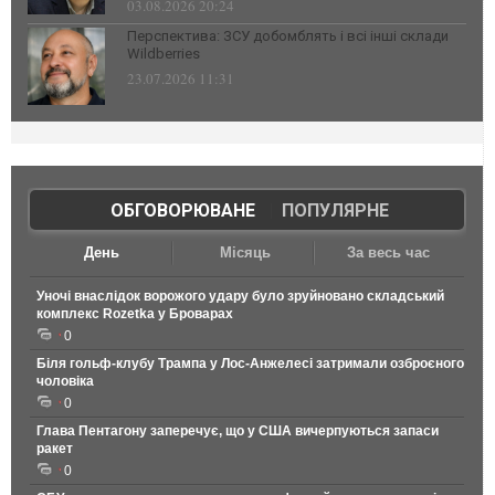
03.08.2026 20:24
Перспектива: ЗСУ добомблять і всі інші склади
Wildberries
23.07.2026 11:31
ОБГОВОРЮВАНЕ
|
ПОПУЛЯРНЕ
День
Місяць
За весь час
Уночі внаслідок ворожого удару було зруйновано складський
комплекс Rozetka у Броварах
0
Біля гольф-клубу Трампа у Лос-Анжелесі затримали озброєного
чоловіка
0
Глава Пентагону заперечує, що у США вичерпуються запаси
ракет
0