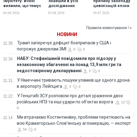
імунітету: вчені
знайшли в усіх
причину занепаду
виявили, що тимус
досліджених
цивілізацій епохи
може впливати на
артеріях людини
Одіссеї
04.08.2026
03.08.2026
29.07.2026
довголіття
Правила коментування ! »
НОВИНИ
Трамп заперечує дефіцит боєприпасів у США і
11:38
погрожує джерелам ЗМІ
0
0
НАБУ: Стефанішиній повідомили про підозру у
11:34
незаконному збагаченні на понад 13,9 млн грн та
недостовірному декларуванні
3
0
У Німеччині тривають пошуки уламків ще одного дрона
11:31
в аеропорту Лейпцига
3
0
У Генштабі ЗСУ розповіли про деталі ураження двох
11:22
російських НПЗ та інші удари по об'єктах ворога
12
0
Ми втрачаємо Костянтинівку, проблеми перетікають на
11:14
всю Краматорсько-Слов'янську агломерацію, — експерт
54
0