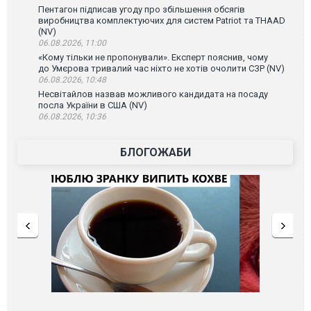
Пентагон підписав угоду про збільшення обсягів
виробництва комплектуючих для систем Patriot та THAAD
(NV)
06.08.2026, 11:00
«Кому тільки не пропонували». Експерт пояснив, чому
до Умєрова тривалий час ніхто не хотів очолити СЗР (NV)
06.08.2026, 10:48
Несвітайлов назвав можливого кандидата на посаду
посла України в США (NV)
06.08.2026, 10:36
БЛОГОЖАБИ