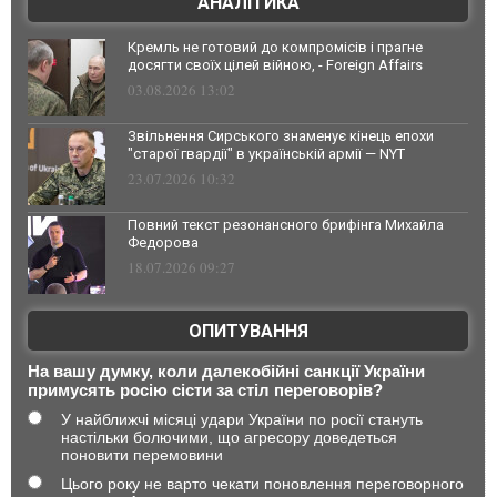
АНАЛІТИКА
Кремль не готовий до компромісів і прагне
досягти своїх цілей війною, - Foreign Affairs
03.08.2026 13:02
Звільнення Сирського знаменує кінець епохи
"старої гвардії" в українській армії — NYT
23.07.2026 10:32
Повний текст резонансного брифінга Михайла
Федорова
18.07.2026 09:27
ОПИТУВАННЯ
На вашу думку, коли далекобійні санкції України
примусять росію сісти за стіл переговорів?
У найближчі місяці удари України по росії стануть
настільки болючими, що агресору доведеться
поновити перемовини
Цього року не варто чекати поновлення переговорного