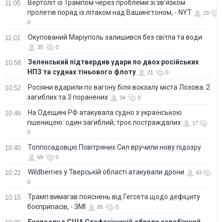
Вертоліт із Трампом через проблеми зі зв'язком
11:05
пролетів поряд із літаком над Вашингтоном, - NYT
29
0
Окупований Маріуполь залишився без світла та води
11:01
35
0
Зеленський підтвердив удари по двох російських
10:58
НПЗ та суднах тіньового флоту
21
0
Росіяни вдарили по вагону біля вокзалу міста Лозова: 2
10:52
загиблих та 3 поранених
34
0
На Одещині РФ атакувала судно з українською
10:46
пшеницею: один загиблий, троє постраждалих
17
0
Топпосадовцю Повітряних Сил вручили нову підозру
10:40
69
0
Wildberries у Тверській області атакували дрони
10:22
43
0
Трамп вимагав пояснень від Гегсета щодо дефіциту
10:15
боєприпасів, - ЗМІ
85
0
Експослу в США Стефанішиній обрали запобіжний