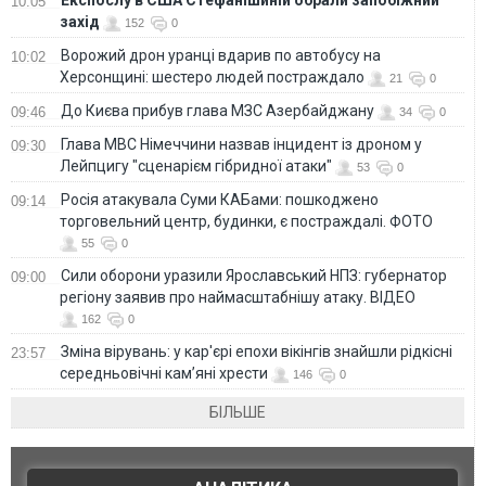
10:05
захід
152
0
Ворожий дрон уранці вдарив по автобусу на
10:02
Херсонщині: шестеро людей постраждало
21
0
До Києва прибув глава МЗС Азербайджану
09:46
34
0
Глава МВС Німеччини назвав інцидент із дроном у
09:30
Лейпцигу "сценарієм гібридної атаки"
53
0
Росія атакувала Суми КАБами: пошкоджено
09:14
торговельний центр, будинки, є постраждалі. ФОТО
55
0
Сили оборони уразили Ярославський НПЗ: губернатор
09:00
регіону заявив про наймасштабнішу атаку. ВІДЕО
162
0
Зміна вірувань: у кар'єрі епохи вікінгів знайшли рідкісні
23:57
середньовічні кам’яні хрести
146
0
БІЛЬШЕ