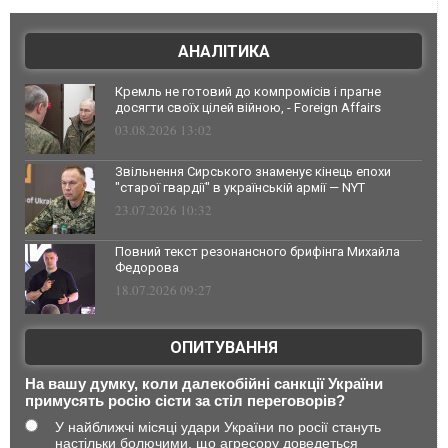
АНАЛІТИКА
Кремль не готовий до компромісів і прагне
досягти своїх цілей війною, - Foreign Affairs
03.08.2026 13:02
Звільнення Сирського знаменує кінець епохи
"старої гвардії" в українській армії — NYT
23.07.2026 10:32
Повний текст резонансного брифінга Михайла
Федорова
18.07.2026 09:27
ОПИТУВАННЯ
На вашу думку, коли далекобійні санкції України
примусять росію сісти за стіл переговорів?
У найближчі місяці удари України по росії стануть
настільки болючими, що агресору доведеться