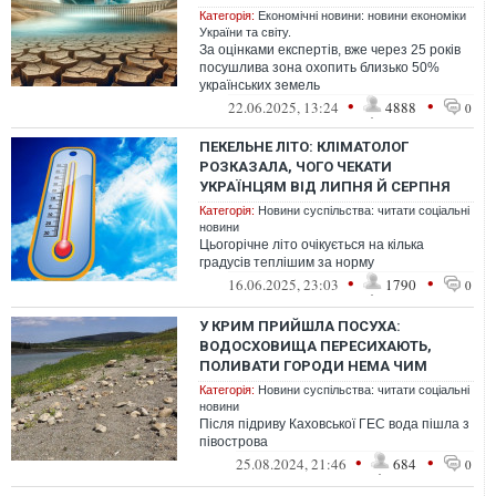
Категорія:
Економічні новини: новини економіки
України та світу.
За оцінками експертів, вже через 25 років
посушлива зона охопить близько 50%
українських земель
•
•
22.06.2025, 13:24
4888
0
ПЕКЕЛЬНЕ ЛІТО: КЛІМАТОЛОГ
РОЗКАЗАЛА, ЧОГО ЧЕКАТИ
УКРАЇНЦЯМ ВІД ЛИПНЯ Й СЕРПНЯ
Категорія:
Новини суспільства: читати соціальні
новини
Цьогорічне літо очікується на кілька
градусів теплішим за норму
•
•
16.06.2025, 23:03
1790
0
У КРИМ ПРИЙШЛА ПОСУХА:
ВОДОСХОВИЩА ПЕРЕСИХАЮТЬ,
ПОЛИВАТИ ГОРОДИ НЕМА ЧИМ
Категорія:
Новини суспільства: читати соціальні
новини
Після підриву Каховської ГЕС вода пішла з
півострова
•
•
25.08.2024, 21:46
684
0