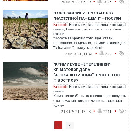
політичні обставини. Це, своєю...
•
•
20.06.2022, 05:39
2025
0
В ООН ЗАЯВИЛИ ПРО ЗАГРОЗУ
"НАСТУПНОЇ ПАНДЕМІЇ" – ПОСУХИ
Категорія:
Новини суспільства: читати соціальні
новини
,
Новини в світі: читати останні світові
новини
"Посуха за крок від того, щоб стати
наступною пандемією, і немає вакцини для
її лікування", - кажуть фахівці.
•
•
18.06.2021, 11:41
822
0
"КРИМУ БУДЕ НЕПЕРЕЛИВКИ":
КЛІМАТОЛОГ ДАЛА
"АПОКАЛІПТИЧНИЙ" ПРОГНОЗ ПО
ПІВОСТРОВУ
Категорія:
Новини суспільства: читати соціальні
новини
Кліматологи б'ють на сполох і прогнозують
екстремальні погодні умови на території
Криму
•
•
24.04.2021, 13:48
2241
0
1
2