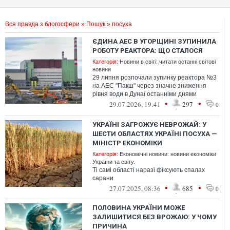
Вся правда з блогосфери
»
Пошук
» посуха
ЄДИНА АЕС В УГОРЩИНІ ЗУПИНИЛА
РОБОТУ РЕАКТОРА: ЩО СТАЛОСЯ
Категорія:
Новини в світі: читати останні світові
новини
29 липня розпочали зупинку реактора №3
на АЕС "Пакш" через значне зниження
рівня води в Дунаї останніми днями
•
•
29.07.2026, 19:41
297
0
УКРАЇНІ ЗАГРОЖУЄ НЕВРОЖАЙ: У
ШЕСТИ ОБЛАСТЯХ УКРАЇНІ ПОСУХА —
МІНІСТР ЕКОНОМІКИ
Категорія:
Економічні новини: новини економіки
України та світу.
Ті самі області наразі фіксують спалах
сарани
•
•
27.07.2025, 08:36
685
0
ПОЛОВИНА УКРАЇНИ МОЖЕ
ЗАЛИШИТИСЯ БЕЗ ВРОЖАЮ: У ЧОМУ
ПРИЧИНА