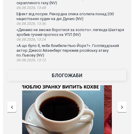
скрапленого газу (NV)
06.08.2026, 13:48
Ефект від посухи. Рекордна спека оголила понад 200
нацистських суден на дні Дунаю (NV)
06.08.2026, 13:36
«Динамо не зможе боротися за золото»: легенда Шахтаря
зробив гучний прогноз на УПЛ (NV)
06.08.2026, 13:24
«А що було б, якби бомбили Нью-Йорк?». Голлівудський
актор Джессі Айзенберг пережив російську атаку
по Львову (NV)
06.08.2026, 13:12
БЛОГОЖАБИ