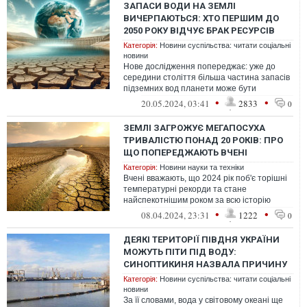
ЗАПАСИ ВОДИ НА ЗЕМЛІ
ВИЧЕРПАЮТЬСЯ: ХТО ПЕРШИМ ДО
2050 РОКУ ВІДЧУЄ БРАК РЕСУРСІВ
Категорія:
Новини суспільства: читати соціальні
новини
Нове дослідження попереджає: уже до
середини століття більша частина запасів
підземних вод планети може бути
виснажена
•
•
20.05.2024, 03:41
2833
0
ЗЕМЛІ ЗАГРОЖУЄ МЕГАПОСУХА
ТРИВАЛІСТЮ ПОНАД 20 РОКІВ: ПРО
ЩО ПОПЕРЕДЖАЮТЬ ВЧЕНІ
Категорія:
Новини науки та техніки
Вчені вважають, що 2024 рік поб'є торішні
температурні рекорди та стане
найспекотнішим роком за всю історію
спостережень.
•
•
08.04.2024, 23:31
1222
0
ДЕЯКІ ТЕРИТОРІЇ ПІВДНЯ УКРАЇНИ
МОЖУТЬ ПІТИ ПІД ВОДУ:
СИНОПТИКИНЯ НАЗВАЛА ПРИЧИНУ
Категорія:
Новини суспільства: читати соціальні
новини
За її словами, вода у світовому океані ще