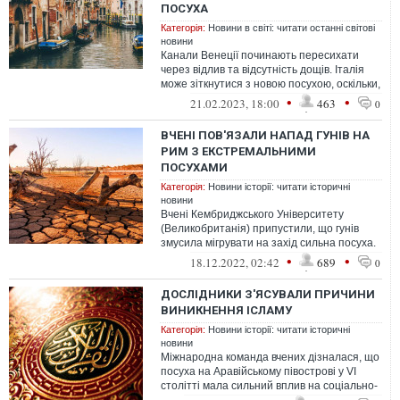
ПОСУХА
Категорія:
Новини в світі: читати останні світові
новини
Канали Венеції починають пересихати
через відлив та відсутність дощів. Італія
може зіткнутися з новою посухою, оскільки,
за даними вчених та екологічн...
•
•
21.02.2023, 18:00
463
0
ВЧЕНІ ПОВ'ЯЗАЛИ НАПАД ГУНІВ НА
РИМ З ЕКСТРЕМАЛЬНИМИ
ПОСУХАМИ
Категорія:
Новини історії: читати історичні
новини
Вчені Кембриджського Університету
(Великобританія) припустили, що гунів
змусила мігрувати на захід сильна посуха.
Вона обрушилася на придунайські прик...
•
•
18.12.2022, 02:42
689
0
ДОСЛІДНИКИ З'ЯСУВАЛИ ПРИЧИНИ
ВИНИКНЕННЯ ІСЛАМУ
Категорія:
Новини історії: читати історичні
новини
Міжнародна команда вчених дізналася, що
посуха на Аравійському півострові у VI
столітті мала сильний вплив на соціально-