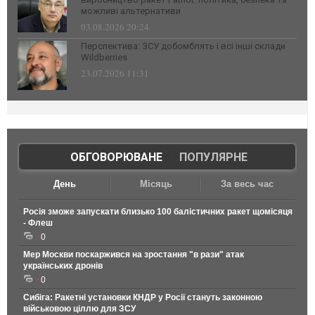
можливі альтернативи
03.08.2026 20:24
Перспектива: ЗСУ добомблять і всі інші склади
Wildberries
23.07.2026 11:31
ОБГОВОРЮВАНЕ
|
ПОПУЛЯРНЕ
День
Місяць
За весь час
Росія зможе запускати близько 100 балістичних ракет щомісяця
- Флеш
0
Мер Москви поскаржився на зростання "в рази" атак
українських дронів
0
Сибіга: Ракетні установки КНДР у Росії стануть законною
військовою ціллю для ЗСУ