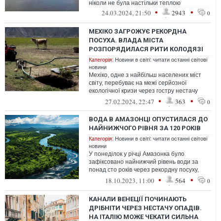
ніколи не була настільки теплою
•
•
24.03.2024, 21:50
2943
0
МЕХІКО ЗАГРОЖУЄ РЕКОРДНА
ПОСУХА. ВЛАДА МІСТА
РОЗПОРЯДИЛАСЯ РИТИ КОЛОДЯЗІ
Категорія:
Новини в світі: читати останні світові
новини
Мехіко, одне з найбільш населених міст
світу, перебуває на межі серйозної
екологічної кризи через гостру нестачу
питної води.
•
•
27.02.2024, 22:47
363
0
ВОДА В АМАЗОНЦІ ОПУСТИЛАСЯ ДО
НАЙНИЖЧОГО РІВНЯ ЗА 120 РОКІВ
Категорія:
Новини в світі: читати останні світові
новини
У понеділок у річці Амазонка було
зафіксовано найнижчий рівень води за
понад сто років через рекордну посуху,
спричинену природним явищем Ель-
•
•
18.10.2023, 11:00
564
0
Ніньйо.
КАНАЛИ ВЕНЕЦІЇ ПОЧИНАЮТЬ
ДРІБНІТИ ЧЕРЕЗ НЕСТАЧУ ОПАДІВ.
НА ІТАЛІЮ МОЖЕ ЧЕКАТИ СИЛЬНА