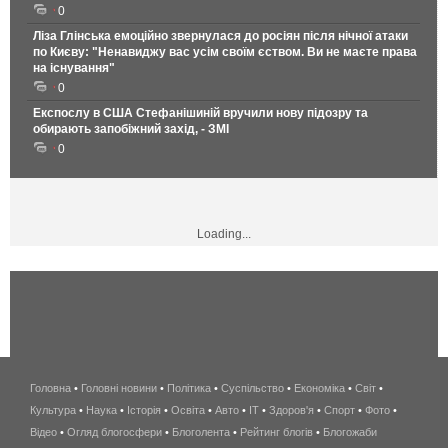
0
Ліза Глінська емоційно звернулася до росіян після нічної атаки
по Києву: "Ненавиджу вас усім своїм єством. Ви не маєте права
на існування"
0
Експослу в США Стефанішиній вручили нову підозру та
обирають запобіжний захід, - ЗМІ
0
Loading...
Головна
•
Головні новини
•
Політика
•
Суспільство
•
Економіка
беспроводной
•
Світ
•
Культура
•
Наука
•
Історія
•
Освіта
•
Авто
•
IT
•
Здоров'я
интернет
•
Спорт
•
Фото
•
Відео
•
Огляд блогосфери
•
Блоголента
•
Рейтинг блогів
киев
•
Блогожаби