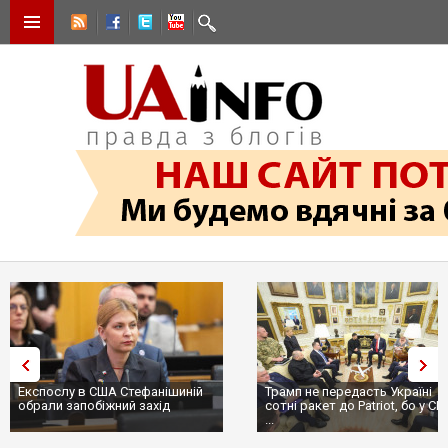
Експослу в США Стефанішиній
Трамп не передасть Україні
обрали запобіжний захід
сотні ракет до Patriot, бо у С
...