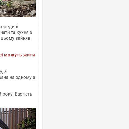
Усередині
нати та кухня з
 цьому зайняв
осі можуть жити
, а
ана на одному з
 року. Вартість