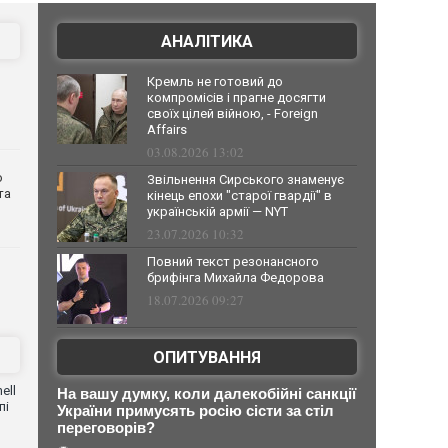
АНАЛІТИКА
Кремль не готовий до
компромісів і прагне досягти
своїх цілей війною, - Foreign
Affairs
03.08.2026 13:02
о
Звільнення Сирського знаменує
та
кінець епохи "старої гвардії" в
українській армії — NYT
23.07.2026 10:32
Повний текст резонансного
брифінга Михайла Федорова
18.07.2026 09:27
ОПИТУВАННЯ
ell
На вашу думку, коли далекобійні санкції
пі
України примусять росію сісти за стіл
переговорів?