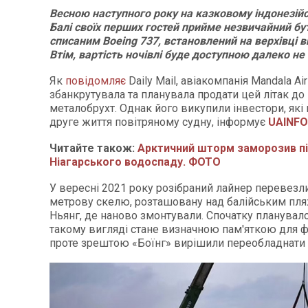
Весною наступного року на казковому індонезій
Балі своїх перших гостей прийме незвичайний буті
списаним Boeing 737, встановлений на верхівці ви
Втім, вартість ночівлі буде доступною далеко н
Як
повідомляє
Daily Mail, авіакомпанія Mandala Air
збанкрутувала та планувала продати цей літак до
металобрухт. Однак його викупили інвестори, які
друге життя повітряному судну, інформує
UAINFO
Читайте також:
Арктичний шторм заморозив п
Ніагарського водоспаду. ФОТО
У вересні 2021 року розібраний лайнер перевезли
метрову скелю, розташовану над балійським пл
Ньянг, де наново змонтували. Спочатку планувалос
такому вигляді стане визначною пам'яткою для ф
проте зрештою «Боїнг» вирішили переобладнати в