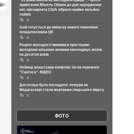
"65 років ніколи не виглядали краще", - фото-
привітання Мішель Обами до дня народження
екс-президента США зібрало майже мільйон
лайків
0
Audi готується до випуску нового покоління
позашляховика Q8
0
Рецепт молодості виявився простішим:
володіння кількома мовами омолоджує мозок
на десяток років
0
Неймар влаштував конфлікт після перемоги
"Сантоса". ВІДЕО
0
Достатньо було погладити: лемури на
Мадагаскарі стали жертвами людського вірусу
0
ФОТО