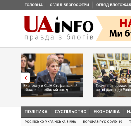
ГОЛОВНА
ОГЛЯД БЛОГОСФЕРИ
ОГЛЯД БЛОГОЖАБ
Експослу в США Стефанішиній
Трамп не передасть Ук
обрали запобіжний захід
сотні ракет до Patriot,
...
ПОЛІТИКА
СУСПІЛЬСТВО
ЕКОНОМІКА
Н
РОСІЙСЬКО-УКРАЇНСЬКА ВІЙНА
КОРОНАВІРУС COVID-19