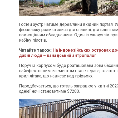
Гостей зустрічатиме дерев'яний вхідний портал. 
фюзеляжу розмістилися дві спальні, дві ванні кім
повноцінним обладнанням. Один із санвузлів при
кабіну пілотів.
Читайте також:
На індонезійських островах д
давні люди – канадський антрополог
Поруч із корпусом буде розташована зона басейну
найефектнішим елементом стане тераса, влаштов
крил літака, що нависає над прірвою.
Передбачається, що готель запрацює у квітні 2023
однієї ночі становитиме $7280.