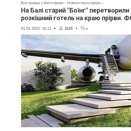
Вся правда з блогосфери
»
Новини блогосфери
»
На Балі старий "Боїнг" перетворили
розкішний готель на краю прірви. 
•
•
01.01.2023, 16:21
1626
0