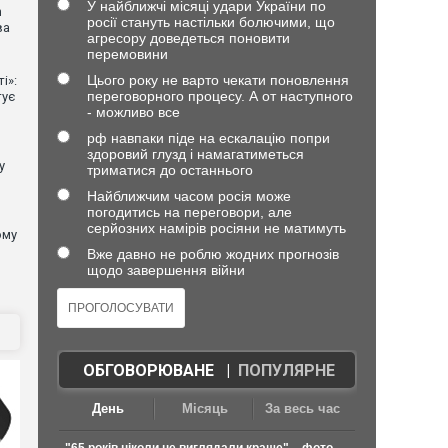
У найближчі місяці удари України по
n
росії стануть настільки болючими, що
ва
агресору доведеться поновити
перемовини
Цього року не варто чекати поновлення
і»:
переговорного процесу. А от наступного
тує
- можливо все
рф навпаки піде на ескалацію попри
здоровий глузд і намагатиметься
у
триматися до останнього
Найближчим часом росія може
погодитись на переговори, але
серйозних намірів росіяни не матимуть
ому
Вже давно не роблю жодних прогнозів
щодо завершення війни
ОБГОВОРЮВАНЕ
|
ПОПУЛЯРНЕ
День
Місяць
За весь час