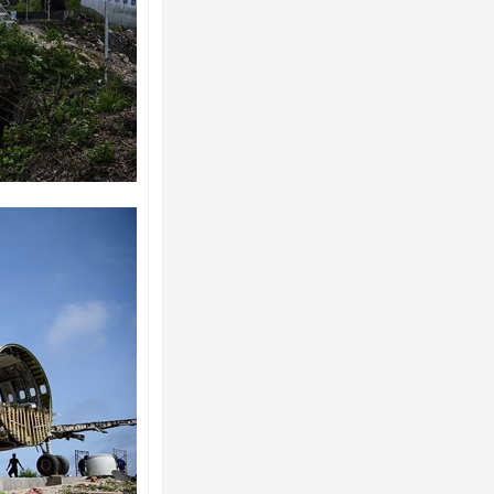
Росія атакувала Суми КАБами: пошко
торговельний центр, будинки, є постр
ФОТО
Топпосадовцю Повітряних Сил вручил
підозру