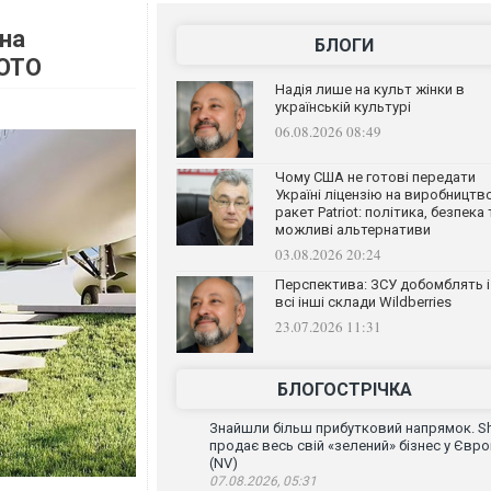
 на
БЛОГИ
ФОТО
Надія лише на культ жінки в
українській культурі
06.08.2026 08:49
Чому США не готові передати
Україні ліцензію на виробництв
ракет Patriot: політика, безпека 
можливі альтернативи
03.08.2026 20:24
Перспектива: ЗСУ добомблять і
всі інші склади Wildberries
23.07.2026 11:31
БЛОГОСТРІЧКА
Знайшли більш прибутковий напрямок. Sh
продає весь свій «зелений» бізнес у Євро
(NV)
07.08.2026, 05:31