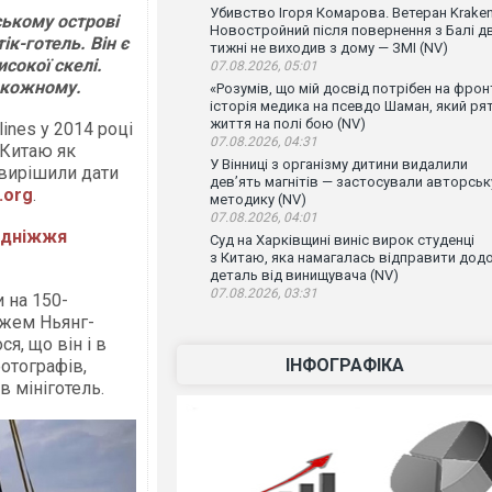
Убивство Ігоря Комарова. Ветеран Krake
ському острові
Новостройний після повернення з Балі д
к-готель. Він є
тижні не виходив з дому — ЗМІ (NV)
сокої скелі.
07.08.2026, 05:01
е кожному.
«Розумів, що мій досвід потрібен на фронт
історія медика на псевдо Шаман, який ря
життя на полі бою (NV)
lines у 2014 році
07.08.2026, 04:31
 Китаю як
У Вінниці з організму дитини видалили
 вирішили дати
дев’ять магнітів — застосували авторськ
.org
.
методику (NV)
07.08.2026, 04:01
ідніжжя
Суд на Харківщині виніс вирок студенці
з Китаю, яка намагалась відправити дод
деталь від винищувача (NV)
07.08.2026, 03:31
 на 150-
яжем Ньянг-
я, що він і в
ІНФОГРАФІКА
отографів,
 мініготель.