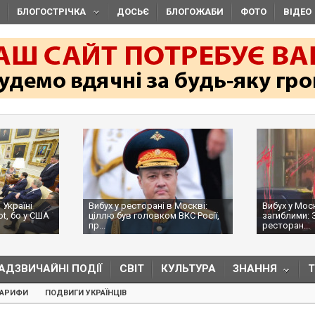
БЛОГОСТРІЧКА
ДОСЬЄ
БЛОГОЖАБИ
ФОТО
ВІДЕО
раїні
Вибух у ресторані в Москві:
Вибух у Москві
 бо у США
ціллю був головком ВКС Росії,
загиблими: ЗМІ
пр...
ресторан...
АДЗВИЧАЙНІ ПОДІЇ
СВІТ
КУЛЬТУРА
ЗНАННЯ
ТАРИФИ
ПОДВИГИ УКРАЇНЦІВ