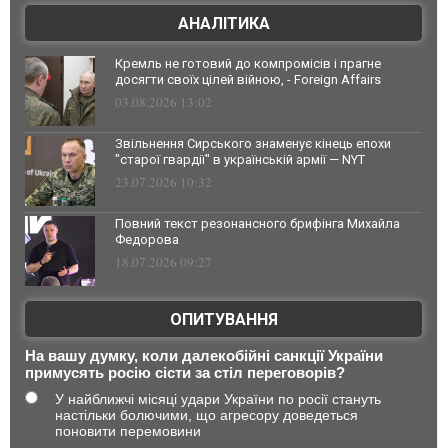
АНАЛІТИКА
Кремль не готовий до компромісів і прагне
досягти своїх цілей війною, - Foreign Affairs
03.08.2026 13:02
Звільнення Сирського знаменує кінець епохи
"старої гвардії" в українській армії — NYT
23.07.2026 10:32
Повний текст резонансного брифінга Михайла
Федорова
18.07.2026 09:27
ОПИТУВАННЯ
На вашу думку, коли далекобійні санкції України
примусять росію сісти за стіл переговорів?
У найближчі місяці удари України по росії стануть
настільки болючими, що агресору доведеться
поновити перемовини