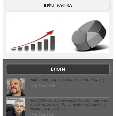
ІНФОГРАФІКА
БЛОГИ
Надія лише на культ жінки в українській культурі
06.08.2026 08:49
Чому США не готові передати Україні ліцензію на
виробництво ракет Patriot: політика, безпека та
можливі альтернативи
03.08.2026 20:24