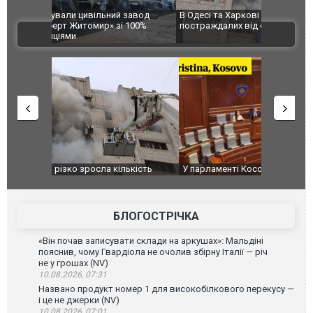
 завод
В Одесі та Харкові різко зросла кількість
Ворог завд
 100%
постраждалих від обстрілу РФ
двоє пора
ВІДЕО
після атак
ькість
У парламенті Косово прем'єра закидали яйцями
Приїхав за
до українс
зіркового 
БЛОГОСТРІЧКА
«Він почав записувати склади на аркушах»: Мальдіні
пояснив, чому Гвардіола не очолив збірну Італії — річ
не у грошах (NV)
10.08.2026, 07:31
Названо продукт номер 1 для високобілкового перекусу —
і це не джерки (NV)
10.08.2026, 07:01