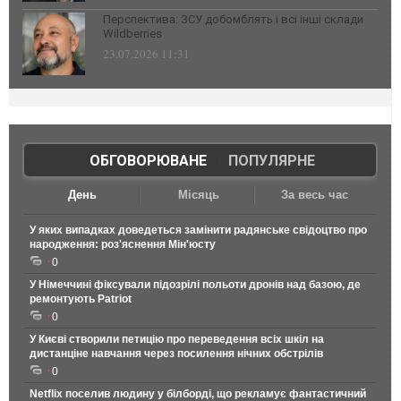
Перспектива: ЗСУ добомблять і всі інші склади
Wildberries
23.07.2026 11:31
ОБГОВОРЮВАНЕ
|
ПОПУЛЯРНЕ
День
Місяць
За весь час
У яких випадках доведеться замінити радянське свідоцтво про
народження: роз'яснення Мін'юсту
0
У Німеччині фіксували підозрілі польоти дронів над базою, де
ремонтують Patriot
0
У Києві створили петицію про переведення всіх шкіл на
дистанціне навчання через посилення нічних обстрілів
0
Netflix поселив людину у білборді, що рекламує фантастичний