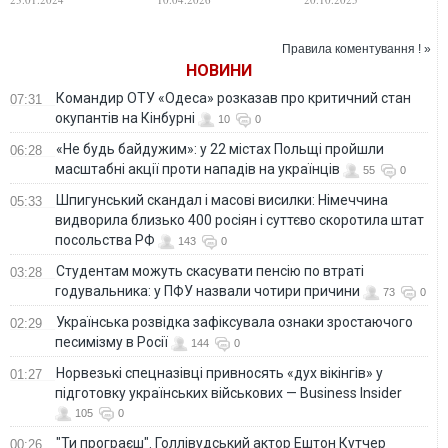
зачіски, яку скоро
Венздей
топ. ВІДЕО
робитимуть усі
Правила коментування ! »
НОВИНИ
Командир ОТУ «Одеса» розказав про критичний стан
07:31
окупантів на Кінбурні
10
0
«Не будь байдужим»: у 22 містах Польщі пройшли
06:28
масштабні акції проти нападів на українців
55
0
Шпигунський скандал і масові висилки: Німеччина
05:33
видворила близько 400 росіян і суттєво скоротила штат
посольства РФ
143
0
Студентам можуть скасувати пенсію по втраті
03:28
годувальника: у ПФУ назвали чотири причини
73
0
Українська розвідка зафіксувала ознаки зростаючого
02:29
песимізму в Росії
144
0
Норвезькі спецназівці привносять «дух вікінгів» у
01:27
підготовку українських військових — Business Insider
105
0
"Ти програєш". Голлівудський актор Ештон Кутчер
00:26