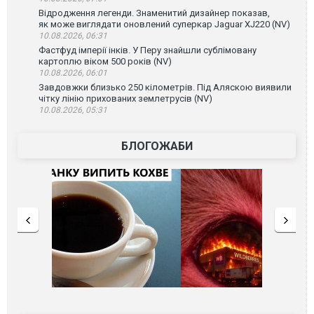
Відродження легенди. Знаменитий дизайнер показав,
як може виглядати оновлений суперкар Jaguar XJ220 (NV)
10.08.2026, 06:31
Фастфуд імперії інків. У Перу знайшли сублімовану
картоплю віком 500 років (NV)
10.08.2026, 06:01
Завдовжки близько 250 кілометрів. Під Аляскою виявили
чітку лінію прихованих землетрусів (NV)
10.08.2026, 05:31
БЛОГОЖАБИ