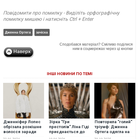
Повідомити про помилку - Виділіть орфографічну
помилку мишею і натисніть Ctrl + Enter
Дженна Ортега
зачіска
Сподобався матеріал? Сміливо поділися
ним в соцмережах через ці кнопки
ІНШІ НОВИНИ ПО ТЕМІ
Дженніфер Лопес
Зірка "Гри
Повторила "голий"
обрізала розкішне
престолів" Ліна Гіді
тріумф: Дженна
волосся заради
приєднається до
Ортега одягла на
супермодної
акторського складу
захід відвертий
23.01.2024
10.04.2026
20.10.2025