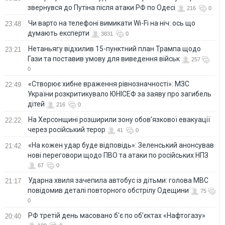
звернувся до Путіна після атаки РФ по Одесі
216
0
Чи варто на телефонi вимикати Wi-Fi на ніч: ось що
23:48
думають експерти
3831
0
Нетаньягу відхилив 15-пунктний план Трампа щодо
23:21
Гази та поставив умову для виведення військ
257
0
«Створює хибне враження рівнозначності»: МЗС
22:49
України розкритикувало ЮНІСЕФ за заяву про загибель
дітей
216
0
На Херсонщині розширили зону обов’язкової евакуації
22:22
через російський терор
41
0
«На кожен удар буде відповідь»: Зеленський анонсував
21:42
нові переговори щодо ПВО та атаки по російських НПЗ
67
0
Ударна хвиля зачепила автобус із дітьми: голова МВС
21:17
повідомив деталі повторного обстрілу Одещини
75
0
РФ третій день масовано б'є по об'єктах «Нафтогазу»
20:40