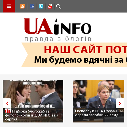
Експослу в США Стефанішиній
Підбірка блогожаб та
обрали запобіжний захід
фотоприколів від UAINFO за 7
серпня