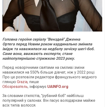
Головна героїня серіалу "Венздей" Дженна
Ортега перед Новим роком кардинально змінила
імідж та наважилася на недбалу зачіску шегі-боб.
Саме вона, вважають експерти, стане
найпопулярнішою стрижкою 2023 року.
Перед новорічними святами на сміливі зміни
наважилися на 550% більше дівчат, ніж у 2022 році.
Про це розповіли редактори французького модного
глянцю
Grazia
, пише
Обозреватель
, інформує
UAINFO.org
За словами стилістів, "рубаний боб" найбільш
популярний у салонах. Він пасує володаркам майже
всіх типів волосся.