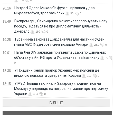
108
0
На трасі Одеса Миколаїв фургон врізався у два
20:16
мікроавтобуси, троє загиблих
93
0
Експрем'єрці Свириденко можуть запропонувати нову
19:49
посаду, і йдеться не про дипломатичну діяльність -
джерело
160
0
Туреччина закриває Дарданелли для частини суден:
19:25
глава МЗС Фідан роз'яснив позицію Анкари
261
0
Папа Лев XIV закликав припинити удари по цивільних
19:01
об'єктах у війні РФ проти України - заява Ватикану
72
0
У Приштині зняли прапор України: мер пояснив це
18:38
вимогою поважати суверенітет Косова
210
0
У МЗС Польщі закликали Захарову «подивитися на
18:15
Москву» у відповідь на погрозливі заяви про підтримку
України
454
0
БІЛЬШЕ