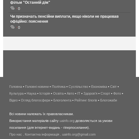
фільм "Останній дім"
0
Чи призначать пенсійни виплати, якщо ніколи не працював
офіційно: пояснення
0
Головна
•
Головні новини
•
Політика
•
Суспільство
•
Економіка
беспроводной
•
Світ
•
Культура
•
Наука
•
Історія
•
Освіта
•
Авто
•
IT
•
Здоров'я
интернет
•
Спорт
•
Фото
•
Відео
•
Огляд блогосфери
•
Блоголента
•
Рейтинг блогів
киев
•
Блогожаби
и
Всі новини належать їх правовласникам.
область
Використання матеріалів сайту
uainfo.org
дозволяється за умови
wimax
посилання (для інтернет-видань - гіперпосилання).
интернет
Про нас
.
Контактна інформація
.
uainfo.org@gmail.com
в