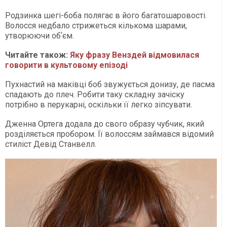
Родзинка шегі-боба полягає в його багатошаровості.
Волосся недбало стрижеться кількома шарами,
утворюючи обʼєм.
Читайте також:
Яку фразу Венздей відмовилася
говорити в культовому епізоді
Пухнастий на маківці боб звужується донизу, де пасма
спадають до плеч. Робити таку складну зачіску
потрібно в перукарні, оскільки її легко зіпсувати.
Дженна Ортега додала до свого образу чубчик, який
розділяється пробором. Її волоссям займався відомий
стиліст Девід Станвелл.