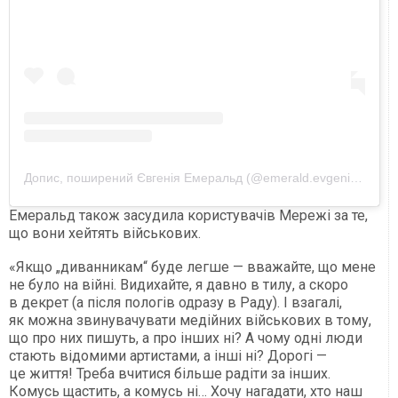
Допис, поширений Євгенія Емеральд (@emerald.evgeniya)
Емеральд також засудила користувачів Мережі за те,
що вони хейтять військових.
«Якщо „диванникам“ буде легше — вважайте, що мене
не було на війні. Видихайте, я давно в тилу, а скоро
в декрет (а після пологів одразу в Раду). І взагалі,
як можна звинувачувати медійних військових в тому,
що про них пишуть, а про інших ні? А чому одні люди
стають відомими артистами, а інші ні? Дорогі —
це життя! Треба вчитися більше радіти за інших.
Комусь щастить, а комусь ні… Хочу нагадати, хто наш