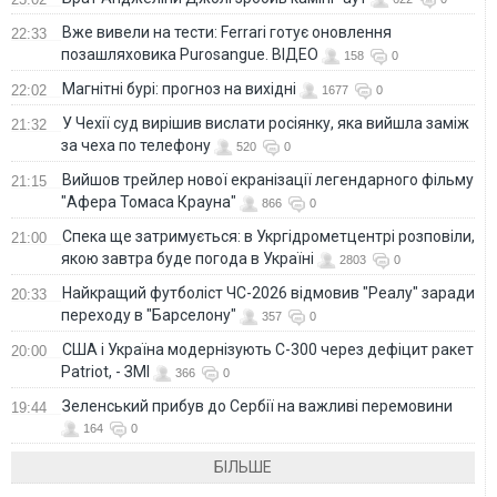
Вже вивели на тести: Ferrari готує оновлення
22:33
позашляховика Purosangue. ВІДЕО
158
0
Магнітні бурі: прогноз на вихідні
22:02
1677
0
У Чехії суд вирішив вислати росіянку, яка вийшла заміж
21:32
за чеха по телефону
520
0
Вийшов трейлер нової екранізації легендарного фільму
21:15
"Афера Томаса Крауна"
866
0
Спека ще затримується: в Укргідрометцентрі розповіли,
21:00
якою завтра буде погода в Україні
2803
0
Найкращий футболіст ЧС-2026 відмовив "Реалу" заради
20:33
переходу в "Барселону"
357
0
США і Україна модернізують С-300 через дефіцит ракет
20:00
Patriot, - ЗМІ
366
0
Зеленський прибув до Сербії на важливі перемовини
19:44
164
0
БІЛЬШЕ