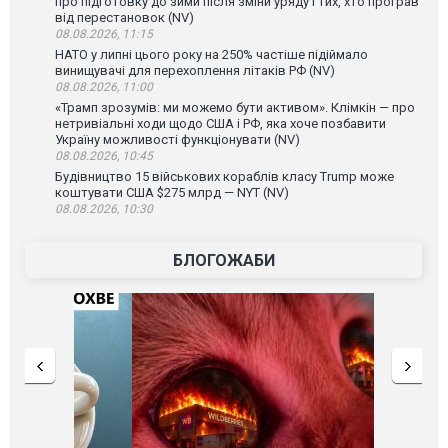
про підготовку до зими після зміни уряду і тих, хто програв
від перестановок (NV)
08.08.2026, 11:15
НАТО у липні цього року на 250% частіше підіймало
винищувачі для перехоплення літаків РФ (NV)
08.08.2026, 11:00
«Трамп зрозумів: ми можемо бути активом». Клімкін — про
нетривіальні ходи щодо США і РФ, яка хоче позбавити
Україну можливості функціонувати (NV)
08.08.2026, 10:45
Будівництво 15 військових кораблів класу Trump може
коштувати США $275 млрд — NYT (NV)
08.08.2026, 10:30
БЛОГОЖАБИ