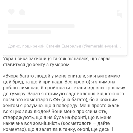
Допис, поширений Євгенія Емеральд (@emerald.evgeniya)
Українська захисниця також зізналася, що зараз
ставиться до хейту з гумором.
«Вчора багато людей у мене спитали, як я витримую
цей бруд, та ще й при надії. Все просто) я з лимона
роблю лимонад. Я пройшла всі етапи від сліз і розпачу
до гумору. Зараз я отримую задоволення від кожного
поганого коментаря в ФБ (а їх багато), бо з кожним
хейтом я розумію, що я попереду. Мені просто жаль
всіх цих злих людей! Вони мене проклинають,
стверджують, що я не була на фронті, що в мене
накачана вся зовнішність (косметологи — дайте
коментар), що я залетіла в танку, окопі, ще десь. І