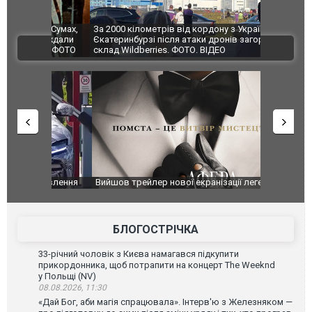
по Сумах,
За 2000 кілометрів від кордону з Україною: в
"Мої іграш
траждали
Єкатеринбурзі після атаки дронів загорівся
суперкарів
ВІДЕО
ині. ФОТО
склад Wildberries. ФОТО. ВІДЕО
оновлення
Вийшов трейлер нової екранізації легендарного
Зеленський
фільму "Афера Томаса Крауна"
перемовин
БЛОГОСТРІЧКА
33-річний чоловік з Києва намагався підкупити
прикордонника, щоб потрапити на концерт The Weeknd
у Польщі (NV)
08.08.2026, 11:30
«Дай Бог, аби магія спрацювала». Інтерв'ю з Железняком —