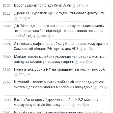
Ворог ударив по поїзду Київ-Суми
10:21
75
0
Дрони СБС уразили ще 12 суден "тіньового флоту" РФ
10:13
55
0
Дії РФ щодо повного захоплення грузинських земель
09:48
не залишаться без відповіді - спільна заява чотирьох
країн Заходу
348
0
Атакована нафтопереробка: у Краснодарському краї та
09:24
Самарській області РФ горять два НПЗ
65
0
Майже чверть мільйона українців не повернулися після
09:00
виїзду за кордон у першому півріччі
134
0
Нічна атака дронів РФ на Київщину: загинули троє осіб
08:39
87
0
Штучний інтелект у китайській армії: впроваджується
23:55
система для планування масованих авіаударів
169
0
В місті Аспендос у Туреччині знайшли 2,2-метрову
23:30
мармурову статую бога лікування
196
0
Брат Анджеліни Джолі зробив камінг-аут
23:02
622
0