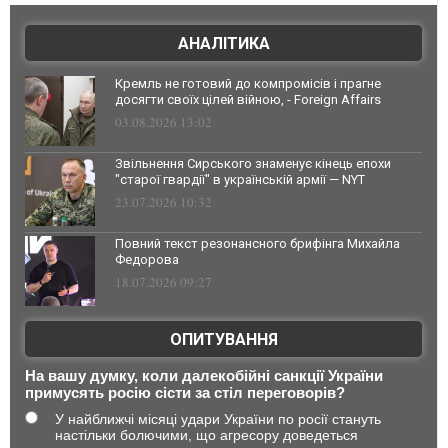
АНАЛІТИКА
Кремль не готовий до компромісів і прагне
досягти своїх цілей війною, - Foreign Affairs
03.08.2026 13:02
Звільнення Сирського знаменує кінець епохи
"старої гвардії" в українській армії — NYT
23.07.2026 10:32
Повний текст резонансного брифінга Михайла
Федорова
18.07.2026 09:27
ОПИТУВАННЯ
На вашу думку, коли далекобійні санкції України
примусять росію сісти за стіл переговорів?
У найближчі місяці удари України по росії стануть
настільки болючими, що агресору доведеться