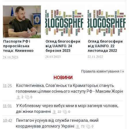
Паспорти РФ і
Огляд блогосфери
Огляд блогосфери
проросійська
від UAINFO. 24
від UAINFO. 22
теща: Клименко
березня 2023
листопада 2022
тимчасово
24.03.2023
22.11.2022
28.10.2023
відсторонив
заступника голови
Нацполіції після
Правила коментування ! »
скандального
НОВИНИ
розслідування
Костянтинівка, Слов'янськ та Краматорськ стануть
11:25
головними цілями осіннього наступу РФ - Максим Жорін
2
0
У Коблевому через вибух міни в морі загинув чоловік,
11:01
дві жінки поранені
22
0
Пентагон усунув від служби генерала, який
10:42
координував допомогу Україні
73
0