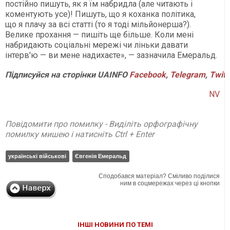
постійно пишуть, як я їм набридла (але читають і
коментують усе)! Пишуть, що я коханка політика,
що я плачу за всі статті (то я тоді мільйонерша?).
Велике прохання — пишіть ще більше. Коли мені
набридають соціальні мережі чи ліньки давати
інтерв'ю — ви мене надихаєте», — зазначила Емеральд.
Підписуйся на сторінки UAINFO
Facebook
,
Telegram
,
Twitt
NV
Повідомити про помилку - Виділіть орфографічну
помилку мишею і натисніть Ctrl + Enter
українські військові
Євгенія Емеральд
Сподобався матеріал? Сміливо поділися
ним в соцмережах через ці кнопки
ІНШІ НОВИНИ ПО ТЕМІ