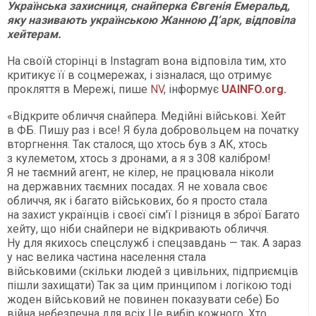
Українська захисниця, снайперка Євгенія Емеральд,
яку називають українською Жанною Д’арк, відповіла
хейтерам.
На своїй сторінці в Instagram вона відповіла тим, хто
критикує її в соцмережах, і зізналася, що отримує
прокляття в Мережі, пише
NV
, інформує
UAINFO.org
.
«Відкрите обличчя снайпера. Медійні військові. Хейт
в ФБ. Пишу раз і все! Я була добровольцем на початку
вторгнення. Так сталося, що хтось був з АК, хтось
з кулеметом, хтось з дронами, а я з 308 калібром!
Я не таємний агент, не кілер, не працювала ніколи
на державних таємних посадах. Я не ховала своє
обличчя, як і багато військових, бо я просто стала
на захист українців і своєї сім'ї І різниця в зброї Багато
хейту, що ніби снайпери не відкривають обличчя.
Ну для якихось спецслужб і спецзавдань — так. А зараз
у нас велика частина населення стала
військовими (скільки людей з цивільних, підприємців
пішли захищати) Так за цим принципом і логікою тоді
жоден військовий не повинен показувати себе) Бо
війна небезпечна для всіх Це вибір кожного. Хто