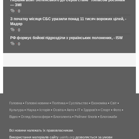
— ЗМІ
0
З початку місяця СБС уразили понад 11 тисяч ворожих цілей, -
Мадяр
0
РФ формує бойові підрозділи з українських полонених, - ISW
0
Головна
•
Головні новини
•
Політика
•
Суспільство
•
Економіка
беспроводной
•
Світ
•
Культура
•
Наука
•
Історія
•
Освіта
•
Авто
•
IT
•
Здоров'я
интернет
•
Спорт
•
Фото
•
Відео
•
Огляд блогосфери
•
Блоголента
•
Рейтинг блогів
киев
•
Блогожаби
и
Всі новини належать їх правовласникам.
область
Використання матеріалів сайту
uainfo.org
дозволяється за умови
wimax