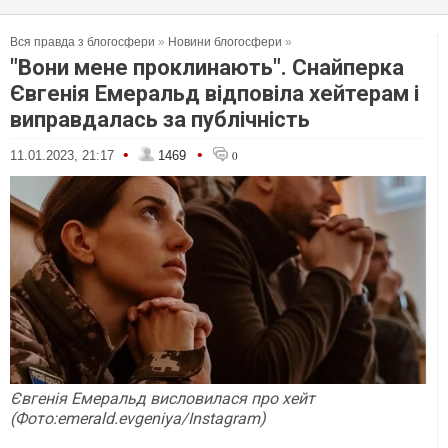
Вся правда з блогосфери
»
Новини блогосфери
»
"Вони мене проклинають". Снайперка
Євгенія Емеральд відповіла хейтерам і
виправдалась за публічність
•
•
11.01.2023, 21:17
1469
0
Євгенія Емеральд висловилася про хейт
(Фото:emerald.evgeniya/Instagram)