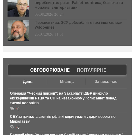
виробництво ракет Patriot: політика, безпека та
можливі альтернативи
03.08.2026 20:24
Перспектива: ЗСУ добомблять і всі інші склади
Wildberries
23.07.2026 11:31
ОБГОВОРЮВАНЕ
|
ПОПУЛЯРНЕ
День
Місяць
За весь час
Операція "Чесний призов": на Закарпатті ДБР викрило
екскерівників РТЦК та СП на незаконному "списанні" понад
тисячі чоловіків
0
СБУ затримала агентів рф, які коригували удари ворога по
Миколаєву
0
Перший візит Зеленського до Сербії стане "ляпасом росіянам"