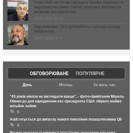
Чому США не готові передати Україні ліцензію на
виробництво ракет Patriot: політика, безпека та
можливі альтернативи
03.08.2026 20:24
Перспектива: ЗСУ добомблять і всі інші склади
Wildberries
23.07.2026 11:31
ОБГОВОРЮВАНЕ
|
ПОПУЛЯРНЕ
День
Місяць
За весь час
"65 років ніколи не виглядали краще", - фото-привітання Мішель
Обами до дня народження екс-президента США зібрало майже
мільйон лайків
0
Audi готується до випуску нового покоління позашляховика Q8
0
Рецепт молодості виявився простішим: володіння кількома