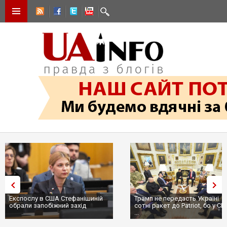
Експослу в США Стефанішиній
Трамп не передасть Україні
обрали запобіжний захід
сотні ракет до Patriot, бо у С
...