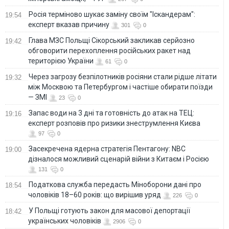
Росія терміново шукає заміну своїм "Іскандерам":
19:54
експерт вказав причину
301
0
Глава МЗС Польщі Сікорський закликав серйозно
19:42
обговорити перехоплення російських ракет над
територією України
61
0
Через загрозу безпілотників росіяни стали рідше літати
19:32
між Москвою та Петербургом і частіше обирати поїзди
— ЗМІ
23
0
Запас води на 3 дні та готовність до атак на ТЕЦ:
19:16
експерт розповів про ризики знеструмлення Києва
97
0
Засекречена ядерна стратегія Пентагону: NBC
19:00
дізналося можливий сценарій війни з Китаєм і Росією
131
0
Податкова служба передасть Міноборони дані про
18:54
чоловіків 18–60 років: що вирішив уряд
226
0
У Польщі готують закон для масової депортації
18:42
українських чоловіків
2906
0