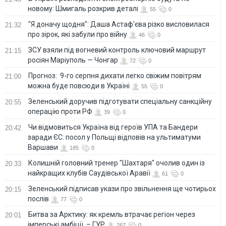
новому: Шмигаль розкрив деталі
55
0
"Я доначу щодня": Даша Астаф'єва різко висловилася
21:32
про зірок, які забули про війну
46
0
ЗСУ взяли під вогневий контроль ключовий маршрут
21:15
росіян Маріуполь — Чонгар
72
0
Прогноз: 9-го серпня дихати легко свіжим повітрям
21:00
можна буде повсюди в Україні
55
0
Зеленський доручив підготувати спеціальну санкційну
20:55
операцію проти РФ
39
0
Чи відмовиться Україна від героїв УПА та Бандери
20:42
заради ЄС: посол у Польщі відповів на ультиматуми
Варшави
185
0
Колишній головний тренер "Шахтаря" очолив один із
20:33
найкращих клубів Саудівської Аравії
61
0
Зеленський підписав укази про звільнення ще чотирьох
20:15
послів
77
0
Битва за Арктику: як кремль втрачає регіон через
20:01
імперські амбіції, – ГУР
267
0