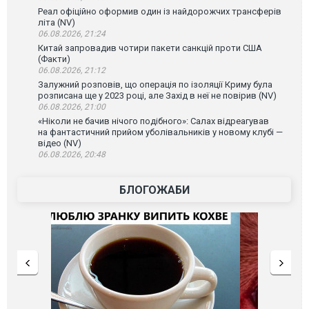
Реал офіційно оформив один із найдорожчих трансферів
літа (NV)
06.08.2026, 21:24
Китай запровадив чотири пакети санкцій проти США
(Факти)
06.08.2026, 21:12
Залужний розповів, що операція по ізоляції Криму була
розписана ще у 2023 році, але Захід в неї не повірив (NV)
06.08.2026, 21:00
«Ніколи не бачив нічого подібного»: Салах відреагував
на фантастичний прийом уболівальників у новому клубі —
відео (NV)
06.08.2026, 20:48
БЛОГОЖАБИ