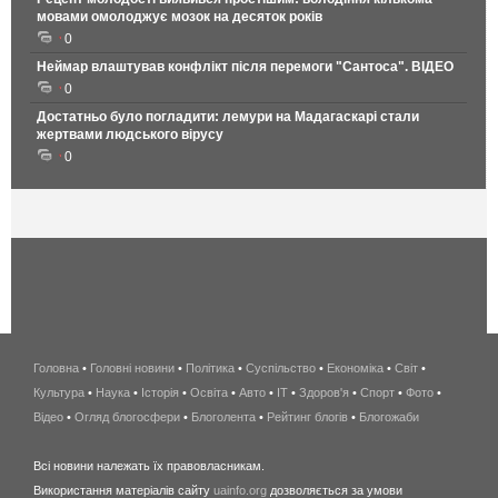
мовами омолоджує мозок на десяток років
0
Неймар влаштував конфлікт після перемоги "Сантоса". ВІДЕО
0
Достатньо було погладити: лемури на Мадагаскарі стали
жертвами людського вірусу
0
Головна
•
Головні новини
•
Політика
•
Суспільство
•
Економіка
беспроводной
•
Світ
•
Культура
•
Наука
•
Історія
•
Освіта
•
Авто
•
IT
•
Здоров'я
интернет
•
Спорт
•
Фото
•
Відео
•
Огляд блогосфери
•
Блоголента
•
Рейтинг блогів
киев
•
Блогожаби
и
Всі новини належать їх правовласникам.
область
Використання матеріалів сайту
uainfo.org
дозволяється за умови
wimax