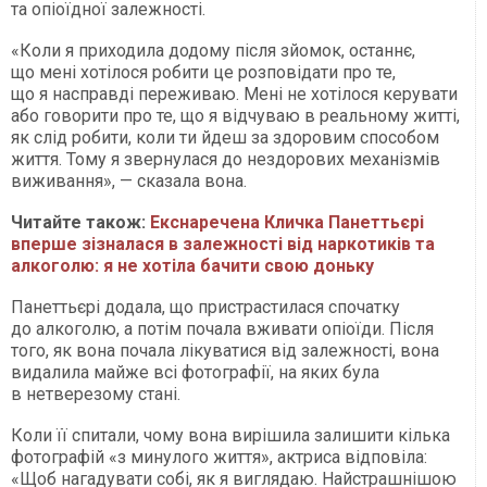
та опіоїдної залежності.
«Коли я приходила додому після зйомок, останнє,
що мені хотілося робити це розповідати про те,
що я насправді переживаю. Мені не хотілося керувати
або говорити про те, що я відчуваю в реальному житті,
як слід робити, коли ти йдеш за здоровим способом
життя. Тому я звернулася до нездорових механізмів
виживання», — сказала вона.
Читайте також:
Екснаречена Кличка Панеттьєрі
вперше зізналася в залежності від наркотиків та
алкоголю: я не хотіла бачити свою доньку
Панеттьєрі додала, що пристрастилася спочатку
до алкоголю, а потім почала вживати опіоїди. Після
того, як вона почала лікуватися від залежності, вона
видалила майже всі фотографії, на яких була
в нетверезому стані.
Коли її спитали, чому вона вирішила залишити кілька
фотографій «з минулого життя», актриса відповіла:
«Щоб нагадувати собі, як я виглядаю. Найстрашнішою