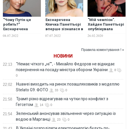
"Чому Путін це
Екснаречена
"Мій чемпіон".
робить?"
Кличка Панеттьєрі
Хайден Панеттьєрі
Екснаречена
вперше зізналася в
опублікувала
Кличка Панеттьєрі
залежності від
зворушливе фото з
08.07.2022
07.07.2022
26.02.2020
розповіла, як їхня
наркотиків та
Володимиром
донька переживає
алкоголю: я не
Кличком і їхньою
війну
хотіла бачити свою
дочкою
Правила коментування ! »
доньку
НОВИНИ
"Немає чіткого „ні“", - Михайло Федоров не відкидає
22:13
повернення на посаду міністра оборони України
8
0
Huawei виходить на ринок позашляховиків з моделлю
22:02
Stelato G9. ФОТО
33
0
Трамп різко відреагував на чутки про конфлікт з
21:58
Гегсетом
14
0
Зеленський анонсував звільнення через ситуацію із
21:54
водою в Марганці
23
0
В Україні розподіляти електроенергію будуть по-
21:43