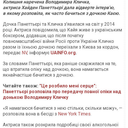
Колишня наречена Володимира Кличка,
актриса Хайден Панеттьєрі дала відверте інтерв'ю,
в якому розповіла, як часто бачиться з дочкою Каєю.
Дочка Панеттьєрі та Кличка з’явилася на світ у 2014
році. Актриса повідомила, що Кайя живе з українським
боксером, додавши, що після початку
повномасштабної війни Росії проти України Кличко
разом із їхньою дочкою переїхали з Києва за кордон,
передає
NV
, інформує
UAINFO.org
.
За словами Панеттьєрі, яка раніше скаржилася на те,
що втратила опіку над дочкою, вона намагається
якнайчастіше бачитися з дочкою.
Читайте також:
"Це розбило мені серце":
Панеттьєрі розповіла про передачу повної опіки над
донькою Володимиру Кличку
«Я намагаюся бачитися з нею стільки, скільки можу», —
розповіла вона в бесіді з
New York Times
.
Актриса також розкрила подробиці своєї алкогольної