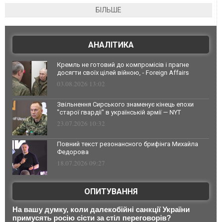
БІЛЬШЕ
АНАЛІТИКА
Кремль не готовий до компромісів і прагне
досягти своїх цілей війною, - Foreign Affairs
03.08.2026 13:02
Звільнення Сирського знаменує кінець епохи
"старої гвардії" в українській армії — NYT
23.07.2026 10:32
Повний текст резонансного брифінга Михайла
Федорова
18.07.2026 09:27
ОПИТУВАННЯ
На вашу думку, коли далекобійні санкції України
примусять росію сісти за стіл переговорів?