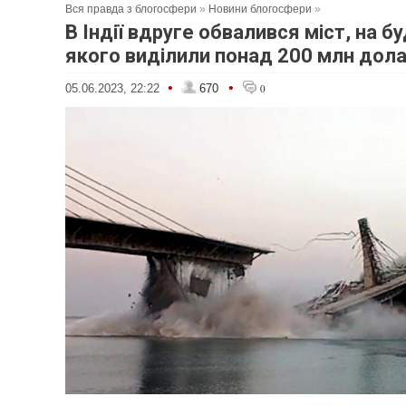
Вся правда з блогосфери
»
Новини блогосфери
»
В Індії вдруге обвалився міст, на б
якого виділили понад 200 млн дола
•
•
05.06.2023, 22:22
670
0