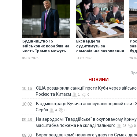
Будівництво 15
Екснардепа
Рос
військових кораблів на
судитимуть за
за
честь Трампа можуть
самовільне захоплення
буд
коштувати майже 300
землі біля Дніпра та
тає
06.08.2026
31.07.2026
28.0
млрд доларів, - NYT
незаконне будівництво
пос
будинку
Gua
Пра
НОВИНИ
США розширили санкції проти Куби через військо
10:16
Росією та Китаєм
1
0
В адміністрації Вучича анонсували перший візит 
10:02
Сербії
4
0
На аеродромі "Гвардійське" в окупованому Крим
09:46
масштабна пожежа на складі пального
23
0
Ворог завдав комбінованого удару по Сумах, дво
09:30