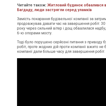
Читайте також:
Житловий будинок обвалився в
Багдаду, люди застрягли серед уламків
Замість покарання будівельної компанії за затри
продовжував давати час на завершення робіт. 30 
року через сильний вітер і дощ обвалилася надбу
6-ю опорами мосту.
Тоді було порушено серйозні питання з приводу 
робіт, проте жодних дій проти компанії вжито не 
компанії дали більше часу для завершення робіт.