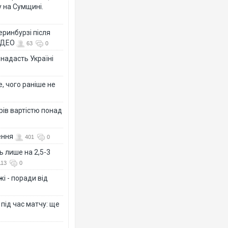
 на Сумщині.
еринбурзі після
ВІДЕО
63
0
 надасть Україні
, чого раніше не
рів вартістю понад
ення
401
0
ь лише на 2,5-3
113
0
і - поради від
 під час матчу: ще