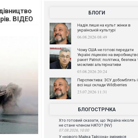
удівництво
БЛОГИ
рів. ВІДЕО
Надія лише на культ жінки в
українській культурі
06.08.2026 08:49
Чому США не готові передати
Україні ліцензію на виробництв
ракет Patriot: політика, безпека 
можливі альтернативи
03.08.2026 20:24
Перспектива: ЗСУ добомблять і
всі інші склади Wildberries
23.07.2026 11:31
БЛОГОСТРІЧКА
Хто готовий сказати, що Україна ніколи
не стане членом НАТО? (NV)
07.08.2026, 10:00
У «нового Майка Тайсона» змінився