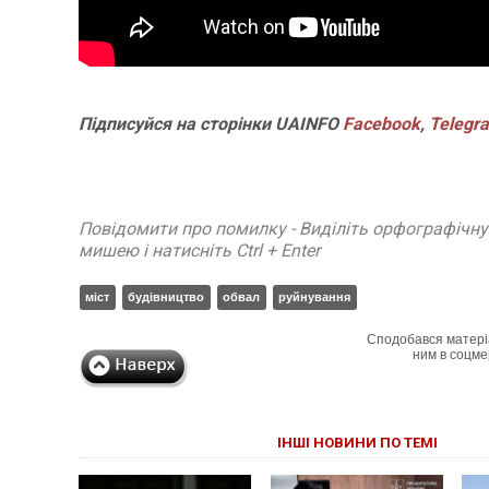
Підписуйся на сторінки UAINFO
Facebook
,
Telegr
Повідомити про помилку - Виділіть орфографічн
мишею і натисніть Ctrl + Enter
міст
будівництво
обвал
руйнування
Сподобався матері
ним в соцме
ІНШІ НОВИНИ ПО ТЕМІ