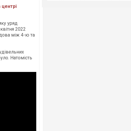
 центрі
мку уряд
квітня 2022
дова між 4-ю та
будівельних
було. Натомість