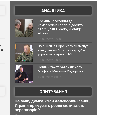
АНАЛІТИКА
Кремль не готовий до
компромісів і прагне досягти
своїх цілей війною, - Foreign
Affairs
03.08.2026 13:02
о
Звільнення Сирського знаменує
та
кінець епохи "старої гвардії" в
українській армії — NYT
23.07.2026 10:32
Повний текст резонансного
брифінга Михайла Федорова
18.07.2026 09:27
ОПИТУВАННЯ
На вашу думку, коли далекобійні санкції
України примусять росію сісти за стіл
переговорів?