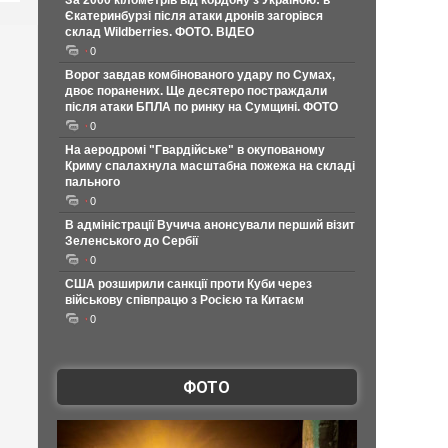
За 2000 кілометрів від кордону з Україною: в
Єкатеринбурзі після атаки дронів загорівся
склад Wildberries. ФОТО. ВІДЕО
0
Ворог завдав комбінованого удару по Сумах,
двоє поранених. Ще десятеро постраждали
після атаки БПЛА по ринку на Сумщині. ФОТО
0
На аеродромі "Гвардійське" в окупованому
Криму спалахнула масштабна пожежа на складі
пального
0
В адміністрації Вучича анонсували перший візит
Зеленського до Сербії
0
США розширили санкції проти Куби через
військову співпрацю з Росією та Китаєм
0
ФОТО