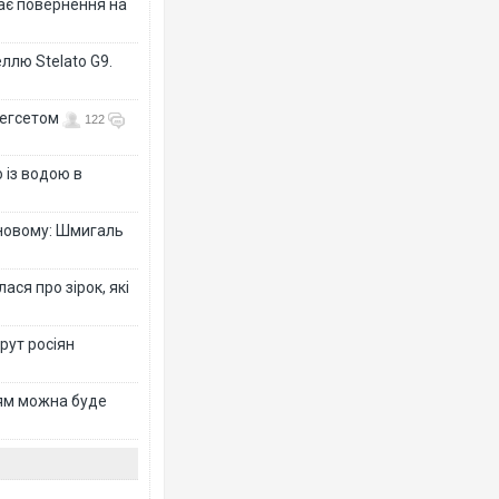
дає повернення на
ллю Stelato G9.
Гегсетом
122
 із водою в
-новому: Шмигаль
ся про зірок, які
рут росіян
рям можна буде