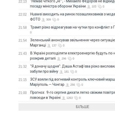
"Немає чіткого „ні“", - Михайло Федоров не відки
22:13
посаду міністра оборони України
103
0
Huawei виходить на ринок позашляховиків з моде
22:02
ФОТО
309
0
Трамп різко відреагував на чутки про конфлікт з 
21:58
0
Зеленський анонсував звільнення через ситуацію
21:54
Марганці
137
0
В Україні розподіляти електроенергію будуть по
21:43
розкрив деталі
296
0
"Я доначу щодня": Даша Астаф'єва різко висловила
21:32
забули про війну
181
0
ЗСУ взяли під вогневий контроль ключовий марш
21:15
Маріуполь — Чонгар
256
0
Прогноз: 9-го серпня дихати легко свіжим повіт
21:00
повсюди в Україні
1263
0
БІЛЬШЕ