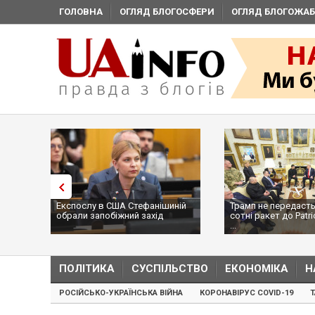
ГОЛОВНА
ОГЛЯД БЛОГОСФЕРИ
ОГЛЯД БЛОГОЖАБ
Експослу в США Стефанішиній
Трамп не передасть
обрали запобіжний захід
сотні ракет до Patri
...
ПОЛІТИКА
СУСПІЛЬСТВО
ЕКОНОМІКА
Н
РОСІЙСЬКО-УКРАЇНСЬКА ВІЙНА
КОРОНАВІРУС COVID-19