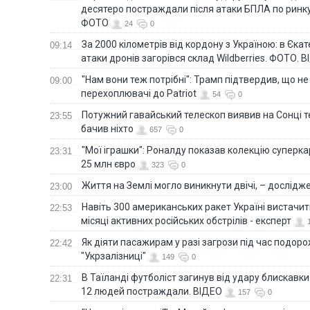
десятеро постраждали після атаки БПЛА по ринку
ФОТО
24
0
За 2000 кілометрів від кордону з Україною: в Єкат
09:14
атаки дронів загорівся склад Wildberries. ФОТО. 
"Нам вони теж потрібні": Трамп підтвердив, що не
09:00
перехоплювачі до Patriot
54
0
Потужний гавайський телескоп виявив на Сонці те
23:55
бачив ніхто
657
0
"Мої іграшки": Роналду показав колекцію суперка
23:31
25 млн євро
323
0
Життя на Землі могло виникнути двічі, – дослідж
23:00
Навіть 300 американських ракет Україні вистачит
22:53
місяці активних російських обстрілів - експерт
Як діяти пасажирам у разі загрози під час подорож
22:42
"Укрзалізниці"
149
0
В Таїланді футболіст загинув від удару блискавки
22:31
12 людей постраждали. ВІДЕО
157
0