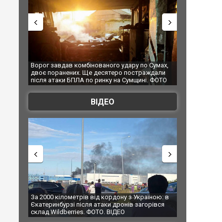
о Сумах,
За 2000 кілометрів від кордону з Україною: в
"Мої іграшк
раждали
Єкатеринбурзі після атаки дронів загорівся
суперкарів 
і. ФОТО
склад Wildberries. ФОТО. ВІДЕО
ВІДЕО
раїною: в
В Таїланді футболіст загинув від удару
Топпосадов
горівся
блискавки під час матчу: ще 12 людей
підозру
постраждали. ВІДЕО