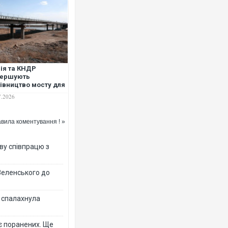
ія та КНДР
вершують
івництво мосту для
мних військових
7.2026
тавок – The
rdian
вила коментування ! »
ву співпрацю з
Зеленського до
у спалахнула
є поранених. Ще