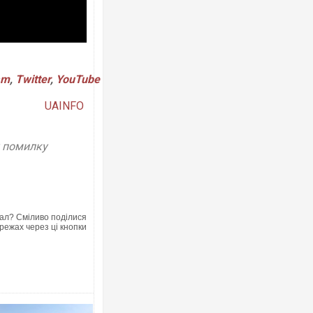
am
,
Twitter
,
YouTube
Ворог завдав комбінованого удару п
двоє поранених. Ще десятеро пост
UAINFO
після атаки БПЛА по ринку на Сумщин
у помилку
ал? Сміливо поділися
режах через ці кнопки
За 2000 кілометрів від кордону з Ук
Єкатеринбурзі після атаки дронів за
склад Wildberries. ФОТО. ВІДЕО