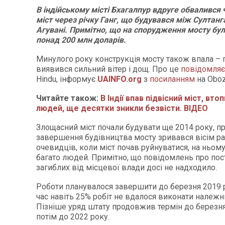
В індійському місті Бхагалпур вдруге обвалився
міст через річку Ганг, що будувався між Султан
Агувані. Примітно, що на спорудження мосту бул
понад 200 млн доларів.
Минулого року конструкція мосту також впала –
виявився сильний вітер і дощ. Про це
повідомляє
Hindu, інформує
UAINFO.org
з
посиланням
на Оboz
Читайте також:
В Індії впав підвісний міст, вт
людей, ще десятки зникли безвісти. ВІДЕО
Злощасний міст почали будувати ще 2014 року, пр
завершення будівництва мосту зривався вісім ра
очевидців, коли міст почав руйнуватися, на ньо
багато людей. Примітно, що повідомлень про по
загиблих від місцевої влади досі не надходило.
Роботи планувалося завершити до березня 2019 р
час навіть 25% робіт не вдалося виконати належ
Пізніше уряд штату продовжив термін до березня
потім до 2022 року.