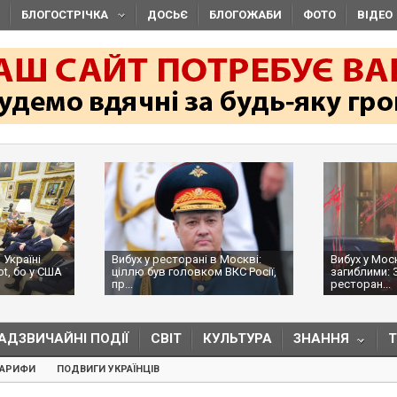
БЛОГОСТРІЧКА
ДОСЬЄ
БЛОГОЖАБИ
ФОТО
ВІДЕО
 Україні
Вибух у ресторані в Москві:
Вибух у Мос
ot, бо у США
ціллю був головком ВКС Росії,
загиблими: 
пр...
ресторан...
АДЗВИЧАЙНІ ПОДІЇ
СВІТ
КУЛЬТУРА
ЗНАННЯ
ТАРИФИ
ПОДВИГИ УКРАЇНЦІВ