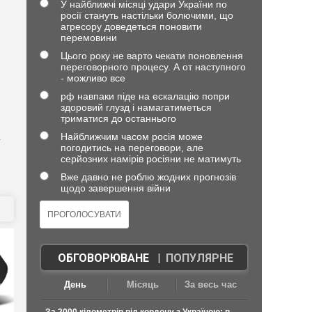
У найближчі місяці удари України по
росії стануть настільки болючими, що
агресору доведеться поновити
перемовини
Цього року не варто чекати поновлення
переговорного процесу. А от наступного
- можливо все
рф навпаки піде на ескалацію попри
здоровий глузд і намагатиметься
триматися до останнього
Найближчим часом росія може
т
погодитись на переговори, але
серйозних намірів росіяни не матимуть
Вже давно не роблю жодних прогнозів
щодо завершення війни
ОБГОВОРЮВАНЕ
|
ПОПУЛЯРНЕ
День
Місяць
За весь час