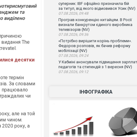
суперник: IBF офіційно призначила бій
 чотирисмуговий
за титул, від якого відмовився Усик (NV)
ганджем та
07.08.2026, 09:48
о виділено
Програв конкуренцію китайцям. В Росії
визнали банкрутом єдиного виробника
телевізорів (NV)
07.08.2026, 09:36
 причиною
«Потрібно вирішити корінь проблеми».
видання The
Федоров розповів, як бачив реформу
revatel.
мобілізації (NV)
07.08.2026, 09:24
опилися десятки
У Кабміні анонсували підвищення зарпла
педагогів та стипендій з 1 вересня (NV)
07.08.2026, 09:12
оте термін
зів. За словами
му працювало
ІНФОГРАФІКА
страждалих чи
оку, але на той
ним чином.
 2020 року, а