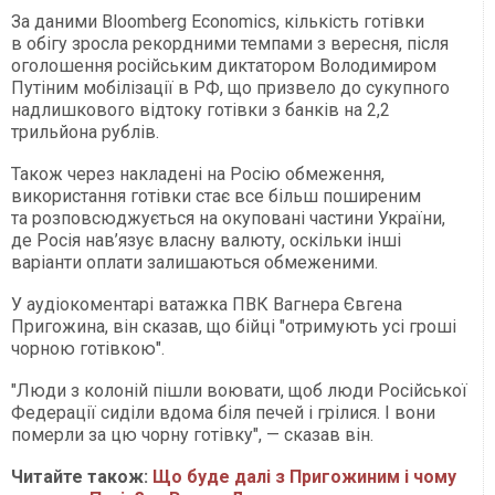
За даними Bloomberg Economics, кількість готівки
в обігу зросла рекордними темпами з вересня, після
оголошення російським диктатором Володимиром
Путіним мобілізації в РФ, що призвело до сукупного
надлишкового відтоку готівки з банків на 2,2
трильйона рублів.
Також через накладені на Росію обмеження,
використання готівки стає все більш поширеним
та розповсюджується на окуповані частини України,
де Росія нав’язує власну валюту, оскільки інші
варіанти оплати залишаються обмеженими.
У аудіокоментарі ватажка ПВК Вагнера Євгена
Пригожина, він сказав, що бійці "отримують усі гроші
чорною готівкою".
"Люди з колоній пішли воювати, щоб люди Російської
Федерації сиділи вдома біля печей і грілися. І вони
померли за цю чорну готівку", — сказав він.
Читайте також:
Що буде далі з Пригожиним і чому