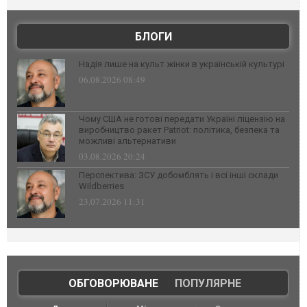
БЛОГИ
Надія лише на культ жінки в українській культурі
06.08.2026 08:49
Чому США не готові передати Україні ліцензію на
виробництво ракет Patriot: політика, безпека та
можливі альтернативи
03.08.2026 20:24
Перспектива: ЗСУ добомблять і всі інші склади
Wildberries
23.07.2026 11:31
ОБГОВОРЮВАНЕ
|
ПОПУЛЯРНЕ