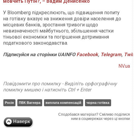
мовчить Путін?, – Вадим Денисенко
У Bloomberg підкреслюють, що підвищення попиту
на готівку вказує на зниження довіри населення до
місцевих банків, зростання тривоги щодо
невизначеності майбутнього, збільшення частки
тіньової економіки та погіршення дотримання
податкового законодавства.
Підписуйся на сторінки UAINFO
Facebook
,
Telegram
,
Twitt
NV.ua
Повідомити про помилку - Виділіть орфографічну
помилку мишею і натисніть Ctrl + Enter
Росія
ПВК Вагнера
виплата компенсацій
чорна готівка
Сподобався матеріал? Сміливо поділися
ним в соцмережах через ці кнопки