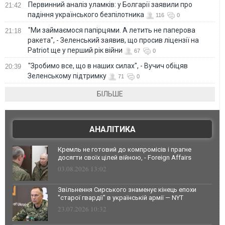
Первинний аналіз уламків: у Болгарії заявили про
21:42
падіння українського безпілотника
116
0
"Ми займаємося папірцями. А летить не паперова
21:18
ракета", - Зеленський заявив, що просив ліцензії на
Patriot ще у перший рік війни
67
0
"Зробимо все, що в наших силах", - Вучич обіцяв
20:39
Зеленському підтримку
71
0
БІЛЬШЕ
АНАЛІТИКА
Кремль не готовий до компромісів і прагне
досягти своїх цілей війною, - Foreign Affairs
03.08.2026 13:02
Звільнення Сирського знаменує кінець епохи
"старої гвардії" в українській армії — NYT
23.07.2026 10:32