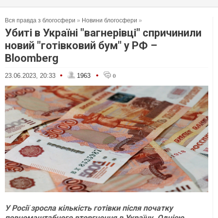
Вся правда з блогосфери
»
Новини блогосфери
»
Убиті в Україні "вагнерівці" спричинили
новий "готівковий бум" у РФ –
Bloomberg
•
•
23.06.2023, 20:33
1963
0
У Росії зросла кількість готівки після початку
повномаштабного вторгнення в Україну. Однією