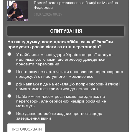
Повний текст резонансного брифінга Михайла
Федорова
18.07.2026 09:27
ОПИТУВАННЯ
На вашу думку, коли далекобійні санкції України
примусять росію сісти за стіл переговорів?
У найближчі місяці удари України по росії стануть
настільки болючими, що агресору доведеться
поновити перемовини
Цього року не варто чекати поновлення переговорного
процесу. А от наступного - можливо все
рф навпаки піде на ескалацію попри здоровий глузд і
намагатиметься триматися до останнього
Найближчим часом росія може погодитись на
переговори, але серйозних намірів росіяни не
матимуть
Вже давно не роблю жодних прогнозів щодо
завершення війни