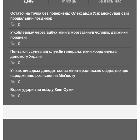
День
Місяць
За весь час
Остаточна точка без повернень: Олександр Усік анонсував свій
прощальний поєдинок
0
У Коблевому через вибух міни в морі загинув чоловік, дві жінки
поранені
0
Пентагон усунув від служби генерала, який координував
допомогу Україні
0
У яких випадках доведеться замінити радянське свідоцтво про
народження: роз'яснення Мін'юсту
0
Ворог ударив по поїзду Київ-Суми
0