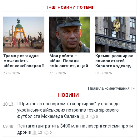
ІНШІ НОВИНИ ПО ТЕМІ
Трамп розглядає
Моя робота –
Кремль розширює
можливість
війна. Посади
список статей
військової операції
змінюються, а цей
Карного кодексу,
США в Малі
принцип – ні. У
за якими можна
23.07.2026
22.07.2026
19.07.2026
якому б статусі я не
підписати контракт
був, я служитиму
із міноборони
Україні до
Правила коментування ! »
Перемоги, –
НОВИНИ
Сирський
ППриїхав за паспортом та квартирою": у полон до
10:13
українських військових потрапив тезка зіркового
футболіста Мохамеда Салаха
2
0
Пентагон витратить $400 млн на лазерні системи проти
09:48
дронів
13
0