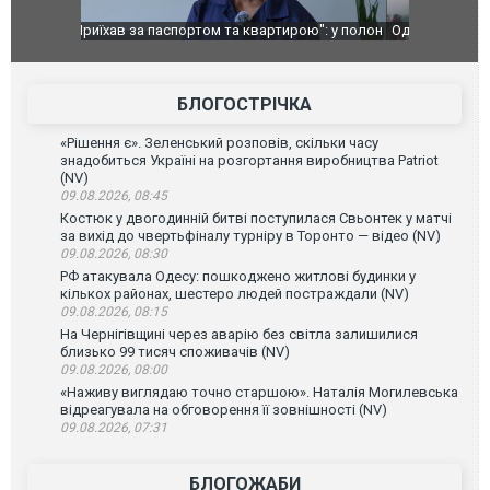
ю": у полон
Одесу накрила потужна злива з градом та
Вже вивели 
в тезка
ураганним вітром
позашляхов
лаха
БЛОГОСТРІЧКА
«Рішення є». Зеленський розповів, скільки часу
знадобиться Україні на розгортання виробництва Patriot
(NV)
09.08.2026, 08:45
Костюк у двогодинній битві поступилася Свьонтек у матчі
за вихід до чвертьфіналу турніру в Торонто — відео (NV)
09.08.2026, 08:30
РФ атакувала Одесу: пошкоджено житлові будинки у
кількох районах, шестеро людей постраждали (NV)
09.08.2026, 08:15
На Чернігівщині через аварію без світла залишилися
близько 99 тисяч споживачів (NV)
09.08.2026, 08:00
«Наживу виглядаю точно старшою». Наталія Могилевська
відреагувала на обговорення її зовнішності (NV)
09.08.2026, 07:31
БЛОГОЖАБИ