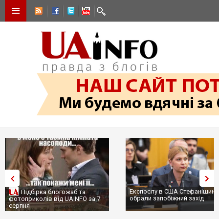
Експослу в США Стефанішині
Підбірка блогожаб та
обрали запобіжний захід
фотоприколів від UAINFO за 7
серпня