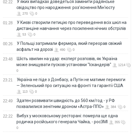
У яких випадках доведеться замінити радянське
02:22
свідоцтво про народження: роз'яснення Мін'юсту
270
0
У Києві створили петицію про переведення всіх шкіл на
01:28
дистанціне навчання через посилення нічних обстрілів
53
0
У Польщі затримали фермера, який переорав свіжий
00:26
асфальт на дорозі
490
0
Шість хвилин на удар: експерт розповів, як Україна
23:48
може знищувати пускові установки "Іскандерів"
1214
0
Україна не піде з Донбасу, а Путін не матиме перемоги
23:21
— Зеленський про ситуацію на фронті та гарантії США
113
0
Здатен розвивати швидкість до 560 км/год - у РФ
22:49
похвалилися зенітним дроном «Астра-ППО»
384
0
Вибух у московському ресторані: померла ще одна
22:22
родичка російського генерала Чайка, - росЗМІ
355
0