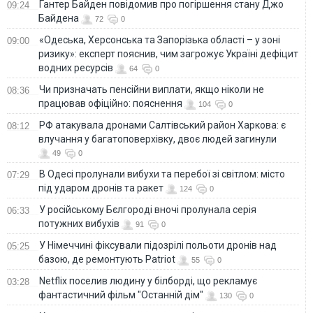
Гантер Байден повідомив про погіршення стану Джо
09:24
Байдена
72
0
«Одеська, Херсонська та Запорізька області – у зоні
09:00
ризику»: експерт пояснив, чим загрожує Україні дефіцит
водних ресурсів
64
0
Чи призначать пенсійни виплати, якщо ніколи не
08:36
працював офіційно: пояснення
104
0
РФ атакувала дронами Салтівський район Харкова: є
08:12
влучання у багатоповерхівку, двоє людей загинули
49
0
В Одесі пролунали вибухи та перебої зі світлом: місто
07:29
під ударом дронів та ракет
124
0
У російському Бєлгороді вночі пролунала серія
06:33
потужних вибухів
91
0
У Німеччині фіксували підозрілі польоти дронів над
05:25
базою, де ремонтують Patriot
55
0
Netflix поселив людину у білборді, що рекламує
03:28
фантастичний фільм "Останній дім"
130
0