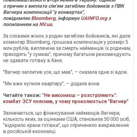
з причин є виплата сім'ям загиблих бойовиків з ПВК
Вагнера компенсації "у конвертах",
повідомляє
Bloomberg
, інформує
UAINFO.org
з
посиланням на
NV.ua
.
За словами жінок з родин загиблих бойовиків, які дали
коментар Bloomberg, грошова компенсація у розмірі 5
млн рублів, виплачена за смерть найманців їх родинам,
приходять "у сумках", причому багатьом рекомендують
не здавати готівку в банк.
"Вагнер заплатив усе, що мав", — сказала одна зі вдов.
"Ми вже купили квартиру", — додала вона.
Читайте також:
"Не виконаєш – розстріляють":
комбат ЗСУ пояснив, у чому проколюється "Вагнер"
Зазначається, що фінансування найманців Вагнера,
кількість яких, за оцінками США, становила 50 000 осіб,
"відкрило крани готівки", що спричинило викривлення
в російській економіці.