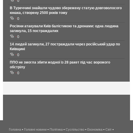
0
В Туреччині знайшли чудово збережену статую довговолосого
юнака, створену 2500 років тому
0
Росіяни атакували Київ балістикою та дронами: одна людина
загинула, 15 постраждалих
0
14 людей загинули, 27 постраждали через російський удар по
Київщині
0
ППО не змогла збити жодної із 28 ракет під час ворожого
обстрілу
0
Головна
•
Головні новини
•
Політика
•
Суспільство
•
Економіка
беспроводной
•
Світ
•