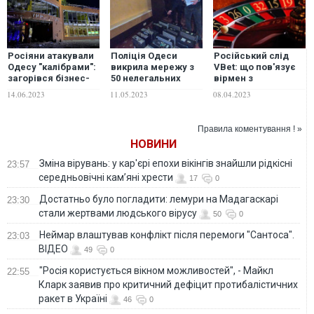
Росіяни атакували
Поліція Одеси
Російський слід
Одесу "калібрами":
викрила мережу з
VBet: що пов'язує
загорівся бізнес-
50 нелегальних
вірмен з
центр і склад
казино. ФОТО,
BetConstruct та
14.06.2023
11.05.2023
08.04.2023
торгової мережі, є
ВІДЕО
власника
загиблі та
українського
поранені. ФОТО
Forbes
Правила коментування ! »
НОВИНИ
Зміна вірувань: у кар'єрі епохи вікінгів знайшли рідкісні
23:57
середньовічні кам’яні хрести
17
0
Достатньо було погладити: лемури на Мадагаскарі
23:30
стали жертвами людського вірусу
50
0
Неймар влаштував конфлікт після перемоги "Сантоса".
23:03
ВІДЕО
49
0
"Росія користується вікном можливостей", - Майкл
22:55
Кларк заявив про критичний дефіцит протибалістичних
ракет в Україні
46
0