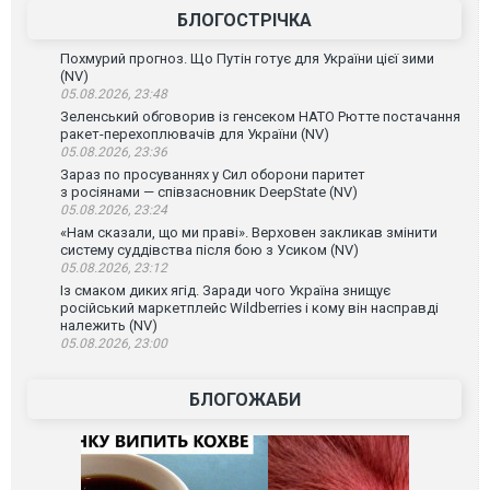
БЛОГОСТРІЧКА
Похмурий прогноз. Що Путін готує для України цієї зими
(NV)
05.08.2026, 23:48
Зеленський обговорив із генсеком НАТО Рютте постачання
ракет-перехоплювачів для України (NV)
05.08.2026, 23:36
Зараз по просуваннях у Сил оборони паритет
з росіянами — співзасновник DeepState (NV)
05.08.2026, 23:24
«Нам сказали, що ми праві». Верховен закликав змінити
систему суддівства після бою з Усиком (NV)
05.08.2026, 23:12
Із смаком диких ягід. Заради чого Україна знищує
російський маркетплейс Wildberries і кому він насправді
належить (NV)
05.08.2026, 23:00
БЛОГОЖАБИ