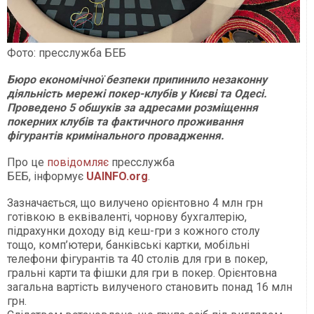
Фото: пресслужба БЕБ
Бюро економічної безпеки припинило незаконну
діяльність мережі покер-клубів у Києві та Одесі.
Проведено 5 обшуків за адресами розміщення
покерних клубів та фактичного проживання
фігурантів кримінального провадження.
Про це
повідомляє
пресслужба
БЕБ, інформує
UAINFO.org
.
Зазначається, що вилучено орієнтовно 4 млн грн
готівкою в еквіваленті, чорнову бухгалтерію,
підрахунки доходу від кеш-гри з кожного столу
тощо, комп’ютери, банківські картки, мобільні
телефони фігурантів та 40 столів для гри в покер,
гральні карти та фішки для гри в покер. Орієнтовна
загальна вартість вилученого становить понад 16 млн
грн.