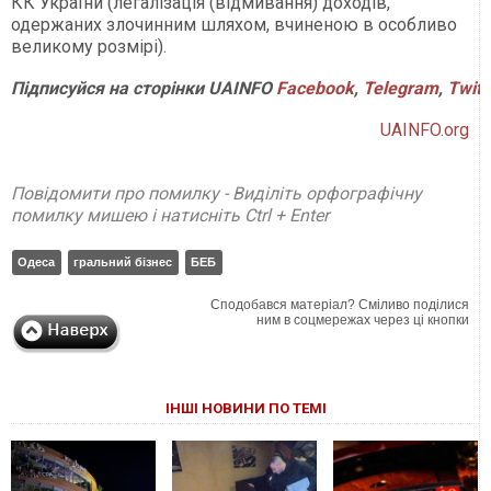
КК України (легалізація (відмивання) доходів,
одержаних злочинним шляхом, вчиненою в особливо
великому розмірі).
Підписуйся на сторінки UAINFO
Facebook
,
Telegram
,
Twitt
UAINFO.org
Повідомити про помилку - Виділіть орфографічну
помилку мишею і натисніть Ctrl + Enter
Одеса
гральний бізнес
БЕБ
Сподобався матеріал? Сміливо поділися
ним в соцмережах через ці кнопки
ІНШІ НОВИНИ ПО ТЕМІ