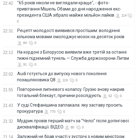
"65 років ніколи не виглядали краще", - фото-
22:42
привітання Мішель Обами до дня народження екс-
президента США зібрало майже мільйон лайків
114
0
Рецепт молодості виявився простішим: володіння
22:31
кількома мовами омолоджує мозок на десяток років
84
0
На кордоні з Білоруссю виявили вже третій за останні
22:13
тижні підземний тунель — Служба держохорони Литви
91
0
Audi готується до випуску нового покоління
22:02
позашляховика Q8
119
0
Повторення липневого колапсу: Грузію знову накрив
21:55
тотальний блекаут, причини розслідують
62
0
У суді Стефанішина заплакала: яку заставу просить
21:43
прокуратура
770
0
Мудрик провів перший матч за "Челсі" після допінгової
21:32
дискваліфікації. ВІДЕО
80
0
Залужний не брав участі у зустрічі з новим міністром
21:14