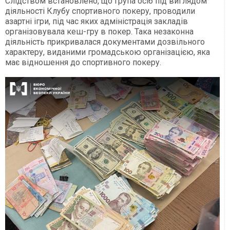
Слідством встановлено, що група осіб під виглядом
діяльності Клубу спортивного покеру, проводили
азартні ігри, під час яких адміністрація закладів
організовувала кеш-гру в покер. Така незаконна
діяльність прикривалася документами дозвільного
характеру, виданими громадською організацією, яка
має відношення до спортивного покеру.