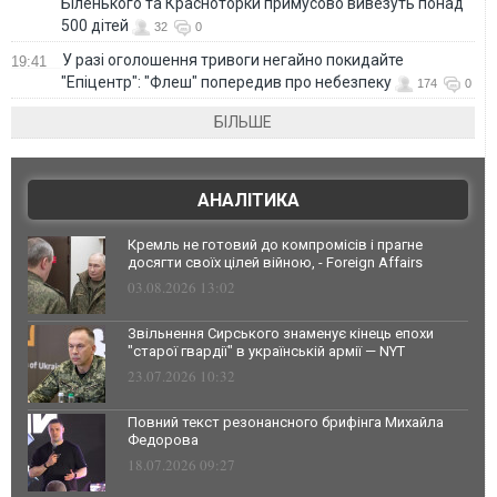
Біленького та Красноторки примусово вивезуть понад
500 дітей
32
0
У разі оголошення тривоги негайно покидайте
19:41
"Епіцентр": "Флеш" попередив про небезпеку
174
0
БІЛЬШЕ
АНАЛІТИКА
Кремль не готовий до компромісів і прагне
досягти своїх цілей війною, - Foreign Affairs
03.08.2026 13:02
Звільнення Сирського знаменує кінець епохи
"старої гвардії" в українській армії — NYT
23.07.2026 10:32
Повний текст резонансного брифінга Михайла
Федорова
18.07.2026 09:27