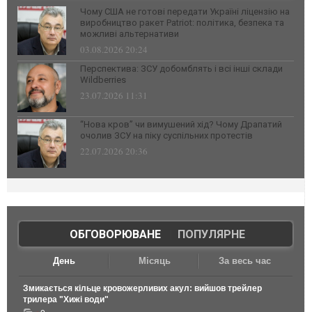
Чому США не готові передати Україні ліцензію на
виробництво ракет Patriot: політика, безпека та
можливі альтернативи
03.08.2026 20:24
Перспектива: ЗСУ добомблять і всі інші склади
Wildberries
23.07.2026 11:31
“Нова кров” чи вимушений хід? Чому Драпатий
очолив ЗСУ на піку суспільних протестів
22.07.2026 20:36
ОБГОВОРЮВАНЕ
|
ПОПУЛЯРНЕ
День
Місяць
За весь час
Змикається кільце кровожерливих акул: вийшов трейлер
трилера "Хижі води"