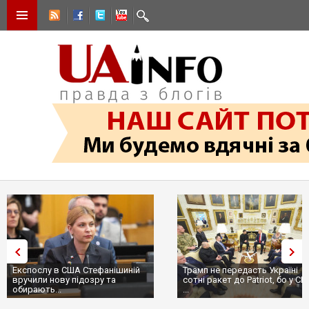
Експослу в США Стефанішиній
Трамп не передасть Україні
вручили нову підозру та
сотні ракет до Patriot, бо у С
обирають...
...