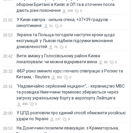
оборони Британії в Києві: в ОП та в оточенні посла
дають різні пояснення
199
0
У Києві завтра - сильна спека, +37+39 градусів. -
21:02
синоптикиня
51
0
Україна та Польща погодили наступні кроки щодо
20:53
ексгумацій: у Львові підбили підсумки виконання
домовленостей
76
0
Витік аміаку у Голосіївському районі Києва
20:42
локалізували: чи можна відкривати вікна
68
0
ФБР різко змінило курс і почало співпрацю з Росією та
20:32
Китаєм, - Reuters
360
0
"Надзвичайно серйозний інцидент", - керівництво МВС
20:16
та розвідка Німеччини терміново збираються через
загрозу українському борту в аеропорту Лейпцига
496
0
У ЦПД розповіли про єдиний спосіб обмежити російські
20:00
удари по Україні
237
0
На Донеччині посилили евакуацію: з Краматорська,
19:53