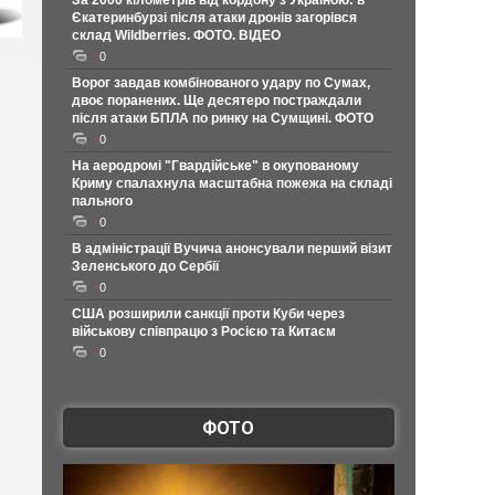
За 2000 кілометрів від кордону з Україною: в
Єкатеринбурзі після атаки дронів загорівся
склад Wildberries. ФОТО. ВІДЕО
0
Ворог завдав комбінованого удару по Сумах,
двоє поранених. Ще десятеро постраждали
після атаки БПЛА по ринку на Сумщині. ФОТО
0
На аеродромі "Гвардійське" в окупованому
Криму спалахнула масштабна пожежа на складі
пального
0
В адміністрації Вучича анонсували перший візит
Зеленського до Сербії
0
США розширили санкції проти Куби через
військову співпрацю з Росією та Китаєм
0
ФОТО