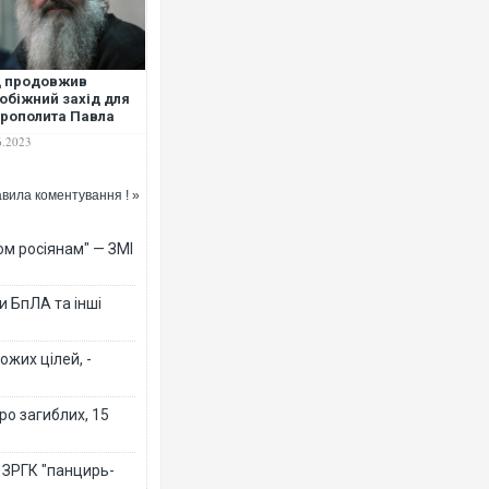
д продовжив
обіжний захід для
рополита Павла
ідя
6.2023
вила коментування ! »
ом росіянам" — ЗМІ
 БпЛА та інші
ожих цілей, -
ро загиблих, 15
 ЗРГК "панцирь-