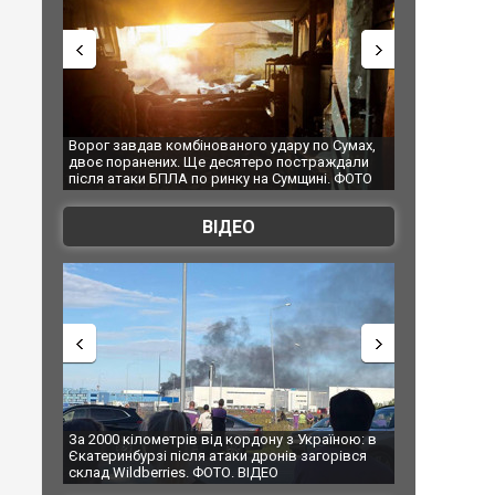
 Сумах,
За 2000 кілометрів від кордону з Україною: в
"Мої іграшки"
ждали
Єкатеринбурзі після атаки дронів загорівся
суперкарів в
. ФОТО
склад Wildberries. ФОТО. ВІДЕО
ВІДЕО
їною: в
В Таїланді футболіст загинув від удару
Топпосадовцю
рівся
блискавки під час матчу: ще 12 людей
підозру
постраждали. ВІДЕО