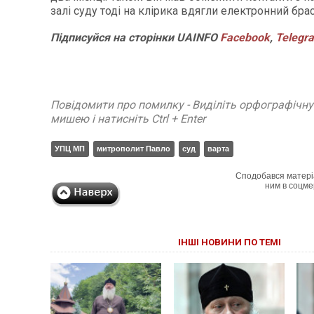
залі суду тоді на клірика вдягли електронний брас
Підписуйся на сторінки UAINFO
Facebook
,
Telegr
Повідомити про помилку - Виділіть орфографічн
мишею і натисніть Ctrl + Enter
УПЦ МП
митрополит Павло
суд
варта
Сподобався матері
ним в соцме
ІНШІ НОВИНИ ПО ТЕМІ