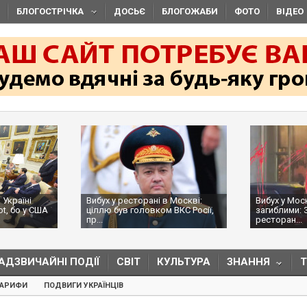
БЛОГОСТРІЧКА
ДОСЬЄ
БЛОГОЖАБИ
ФОТО
ВІДЕО
 Україні
Вибух у ресторані в Москві:
Вибух у Мос
ot, бо у США
ціллю був головком ВКС Росії,
загиблими: 
пр...
ресторан...
АДЗВИЧАЙНІ ПОДІЇ
СВІТ
КУЛЬТУРА
ЗНАННЯ
ТАРИФИ
ПОДВИГИ УКРАЇНЦІВ