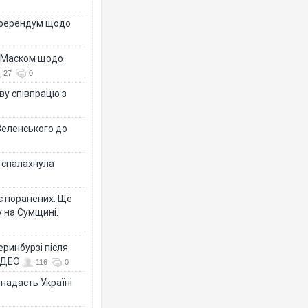
референдум щодо
з Маском щодо
27
0
ву співпрацю з
Зеленського до
у спалахнула
є поранених. Ще
 на Сумщині.
еринбурзі після
ВІДЕО
116
0
 надасть Україні