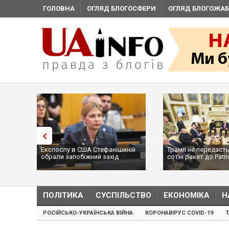
ГОЛОВНА
ОГЛЯД БЛОГОСФЕРИ
ОГЛЯД БЛОГОЖАБ
Експослу в США Стефанішиній
Трамп не передасть
обрали запобіжний захід
сотні ракет до Patri
...
ПОЛІТИКА
СУСПІЛЬСТВО
ЕКОНОМІКА
Н
РОСІЙСЬКО-УКРАЇНСЬКА ВІЙНА
КОРОНАВІРУС COVID-19