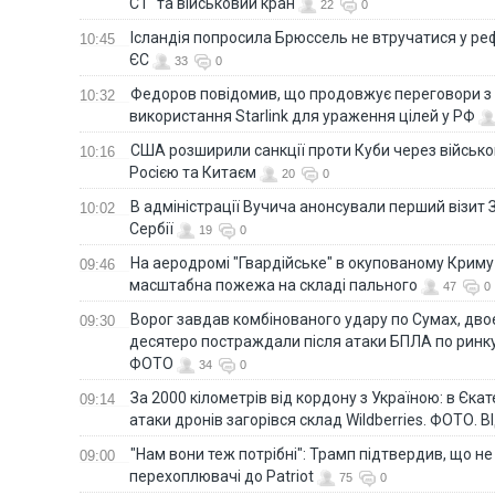
С1" та військовий кран
22
0
Ісландія попросила Брюссель не втручатися у 
10:45
ЄС
33
0
Федоров повідомив, що продовжує переговори 
10:32
використання Starlink для ураження цілей у РФ
США розширили санкції проти Куби через військо
10:16
Росією та Китаєм
20
0
В адміністрації Вучича анонсували перший візит 
10:02
Сербії
19
0
На аеродромі "Гвардійське" в окупованому Крим
09:46
масштабна пожежа на складі пального
47
0
Ворог завдав комбінованого удару по Сумах, дво
09:30
десятеро постраждали після атаки БПЛА по ринку
ФОТО
34
0
За 2000 кілометрів від кордону з Україною: в Єкат
09:14
атаки дронів загорівся склад Wildberries. ФОТО. 
"Нам вони теж потрібні": Трамп підтвердив, що не
09:00
перехоплювачі до Patriot
75
0