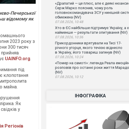
«Драпатий — це плюс, але є деякі нюанси»
Серж Марко пояснив, чому роль
иєво-Печерської
головнокомандувача ЗСУ у нинішній сист
обмежена (NV)
ьш відомому як
07.08.2026, 10:48
Хто в ЄС найбільше підтримує Україну, а 
найменше — результати опитування (NV)
 домашнього
07.08.2026, 10:36
рпня 2023 року з
Прикордонники врятували на Тисі 17-
они 300 тисяч
річного угорця, якого течією віднесло
я прийняв
в Україну, його товариш загинув (NV)
07.08.2026, 10:24
мує
UAINFO.org
.
«Помер на самоті»: легенда Реала емоцій
розповів про останні роки життя Марад
римання під
(NV)
оє клопотання
07.08.2026, 10:12
 митрополита
о майна.
ІНФОГРАФІКА
порушення
лірика. Як
 свідків у
ія Регіонів