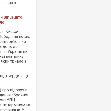
фіскацією
 Bihus.Info
вло
ля Києво-
Ворог завдав комбінованого удару по
Лебедя на нових
двоє поранених. Ще десятеро постра
після атаки БПЛА по ринку на Сумщині
оінтерв'ю, яке
а день до
ння України як
назвав війну
 який триває з
 підтвердила ці
 про підозру в
дання збройної
За 2000 кілометрів від кордону з Укра
кові УПЦ
Єкатеринбурзі після атаки дронів заго
ешт терміном на
склад Wildberries. ФОТО. ВІДЕО
арафіянами. У