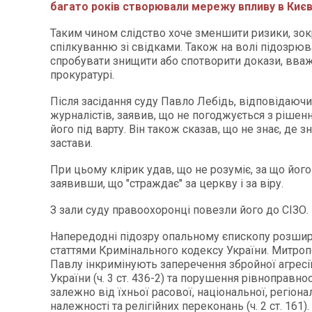
багато років створювали мережу впливу в Києв
Таким чином слідство хоче зменшити ризики, зок
спілкуванню зі свідками. Також на волі підозрю
спробувати знищити або спотворити докази, вва
прокуратурі.
Після засідання суду Павло Лебідь, відповідаючи
журналістів, заявив, що не погоджується з рішен
його під варту. Він також сказав, що не знає, де з
застави.
При цьому клірик удав, що не розуміє, за що його
заявивши, що "страждає" за церкву і за віру.
З зали суду правоохоронці повезли його до СІЗО.
Напередодні підозру опальному єпископу розши
статтями Кримінального кодексу України. Митр
Павлу інкримінують заперечення збройної агресії
України (ч. 3 ст. 436-2) та порушення рівноправно
залежно від їхньої расової, національної, регіона
належності та релігійних переконань (ч. 2 ст. 161).