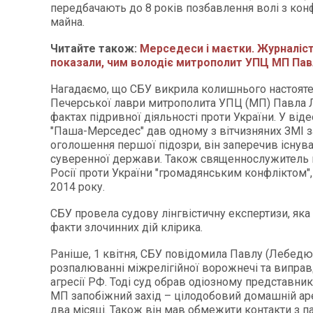
передбачають до 8 років позбавлення волі з кон
майна.
Читайте також:
Мерседеси і маєтки. Журналісти
показали, чим володіє митрополит УПЦ МП Па
Нагадаємо, що СБУ викрила колишнього настояте
Печерської лаври митрополита УПЦ (МП) Павла 
фактах підривної діяльності проти України. У віде
"Паша-Мерседес" дав одному з вітчизняних ЗМІ з
оголошення першої підозри, він заперечив існува
суверенної держави. Також священнослужитель 
Росії проти України "громадянським конфліктом",
2014 року.
СБУ провела судову лінгвістичну експертизи, яка
факти злочинних дій клірика.
Раніше, 1 квітня, СБУ повідомила Павлу (Лебедю)
розпалюванні міжрелігійної ворожнечі та виправ
агресії РФ. Тоді суд обрав одіозному представни
МП запобіжний захід – цілодобовий домашній ар
два місяці. Також він мав обмежити контакти з п