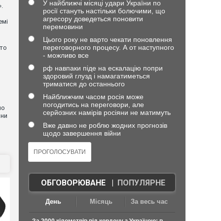
У найближчі місяці удари України по
.
росії стануть настільки болючими, що
агресору доведеться поновити
емі
перемовини
Цього року не варто чекати поновлення
переговорного процесу. А от наступного
хто
- можливо все
рф навпаки піде на ескалацію попри
здоровий глузд і намагатиметься
триматися до останнього
Найближчим часом росія може
погодитись на переговори, але
но
серйозних намірів росіяни не матимуть
они
Вже давно не роблю жодних прогнозів
щодо завершення війни
ОБГОВОРЮВАНЕ
|
ПОПУЛЯРНЕ
День
Місяць
За весь час