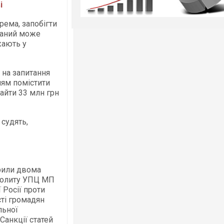
і
рема, запобігти
ваний може
жають у
 на запитання
ням помістити
найти 33 млн грн
 судять,
рили двома
ополиту УПЦ МП
 Росії проти
сті громадян
льної
 Санкції статей