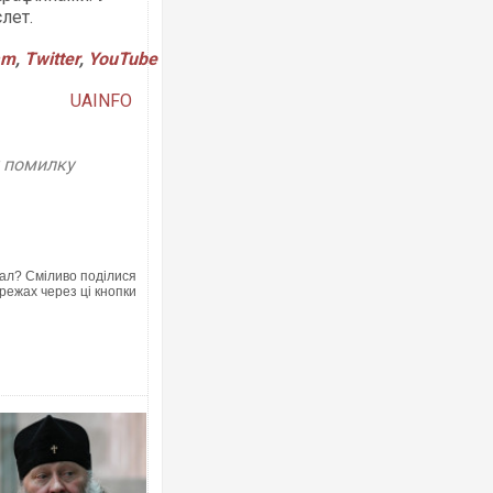
лет.
am
,
Twitter
,
YouTube
UAINFO
у помилку
ал? Сміливо поділися
режах через ці кнопки