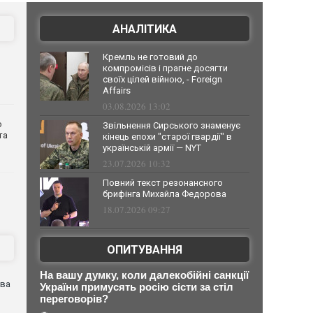
АНАЛІТИКА
Кремль не готовий до
компромісів і прагне досягти
своїх цілей війною, - Foreign
Affairs
03.08.2026 13:02
о
Звільнення Сирського знаменує
та
кінець епохи "старої гвардії" в
українській армії — NYT
23.07.2026 10:32
Повний текст резонансного
брифінга Михайла Федорова
18.07.2026 09:27
ОПИТУВАННЯ
На вашу думку, коли далекобійні санкції
ова
України примусять росію сісти за стіл
переговорів?