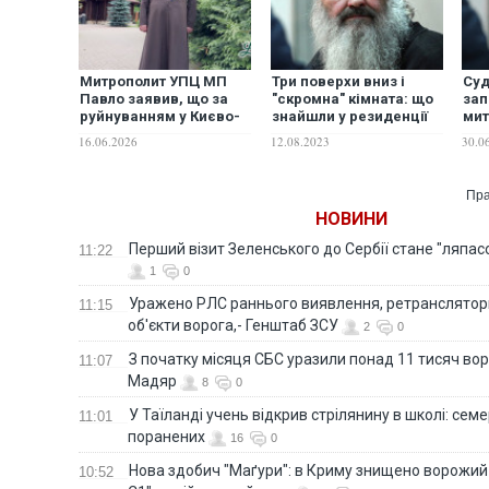
Митрополит УПЦ МП
Три поверхи вниз і
Су
Павло заявив, що за
"скромна" кімната: що
зап
руйнуванням у Києво-
знайшли у резиденції
мит
Печерській лаврі стоїть
"Паші Мерседеса".
Леб
16.06.2026
12.08.2023
30.0
диявол, а в Росії
ВІДЕО
"співчувають"
Пра
НОВИНИ
Перший візит Зеленського до Сербії стане "ляпас
11:22
1
0
Уражено РЛС раннього виявлення, ретранслятори
11:15
об'єкти ворога,- Генштаб ЗСУ
2
0
З початку місяця СБС уразили понад 11 тисяч вор
11:07
Мадяр
8
0
У Таїланді учень відкрив стрілянину в школі: семе
11:01
поранених
16
0
Нова здобич "Маґури": в Криму знищено ворожий
10:52