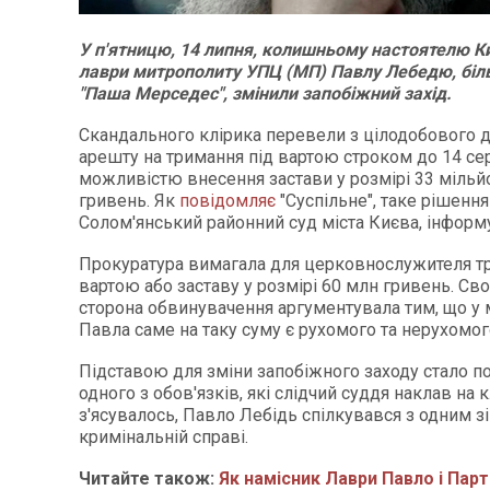
У п'ятницю, 14 липня, колишньому настоятелю К
лаври митрополиту УПЦ (МП) Павлу Лебедю, біл
"Паша Мерседес", змінили запобіжний захід.
Скандального клірика перевели з цілодобового
арешту на тримання під вартою строком до 14 се
можливістю внесення застави у розмірі 33 мільй
гривень. Як
повідомляє
"Суспільне", таке рішенн
Солом'янський районний суд міста Києва, інфор
Прокуратура вимагала для церковнослужителя т
вартою або заставу у розмірі 60 млн гривень. Св
сторона обвинувачення аргументувала тим, що у
Павла саме на таку суму є рухомого та нерухомог
Підставою для зміни запобіжного заходу стало 
одного з обов'язків, які слідчий суддя наклав на к
з'ясувалось, Павло Лебідь спілкувався з одним зі
кримінальній справі.
Читайте також:
Як намісник Лаври Павло і Парт