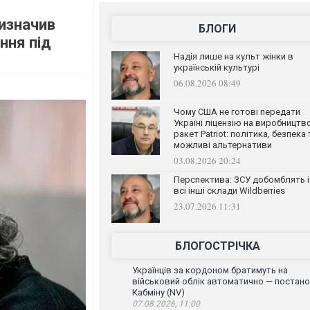
изначив
БЛОГИ
ння під
Надія лише на культ жінки в
українській культурі
06.08.2026 08:49
Чому США не готові передати
Україні ліцензію на виробництв
ракет Patriot: політика, безпека 
можливі альтернативи
03.08.2026 20:24
Перспектива: ЗСУ добомблять і
всі інші склади Wildberries
23.07.2026 11:31
БЛОГОСТРІЧКА
Українців за кордоном братимуть на
військовий облік автоматично — постан
Кабміну (NV)
07.08.2026, 11:00