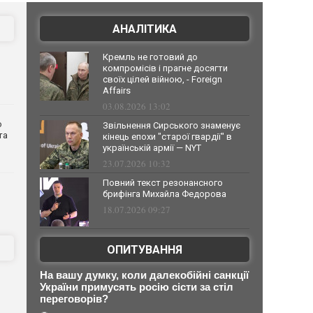
АНАЛІТИКА
Кремль не готовий до
компромісів і прагне досягти
своїх цілей війною, - Foreign
Affairs
03.08.2026 13:02
о
Звільнення Сирського знаменує
та
кінець епохи "старої гвардії" в
українській армії — NYT
23.07.2026 10:32
Повний текст резонансного
брифінга Михайла Федорова
18.07.2026 09:27
ОПИТУВАННЯ
На вашу думку, коли далекобійні санкції
України примусять росію сісти за стіл
переговорів?