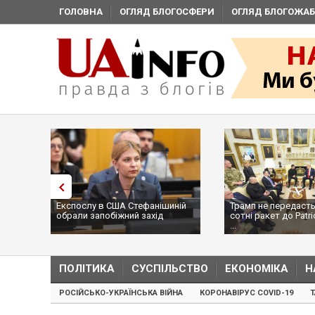
ГОЛОВНА
ОГЛЯД БЛОГОСФЕРИ
ОГЛЯД БЛОГОЖАБ
Експослу в США Стефанішиній
Трамп не передасть
обрали запобіжний захід
сотні ракет до Patri
...
ПОЛІТИКА
СУСПІЛЬСТВО
ЕКОНОМІКА
Н
РОСІЙСЬКО-УКРАЇНСЬКА ВІЙНА
КОРОНАВІРУС COVID-19