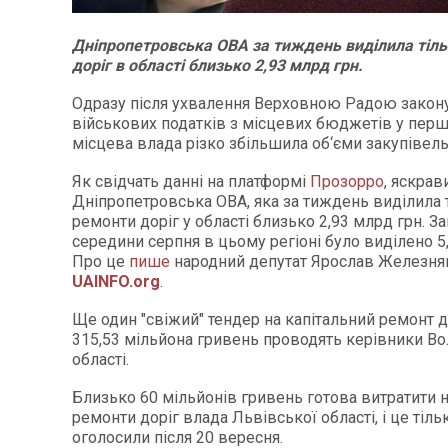
Дніпропетровська ОВА за тиждень виділила тіль
доріг в області близько 2,93 млрд грн.
Одразу після ухвалення Верховною Радою закон
військових податків з місцевих бюджетів у перш
місцева влада різко збільшила об‘єми закупівель
Як свідчать данні на платформі
Прозорро
, яскра
Дніпропетровська ОВА, яка за тиждень виділила 
ремонти доріг у області близько 2,93 млрд грн. З
середини серпня в цьому регіоні було виділено 5
Про це
пише
народний депутат Ярослав Железняк
UAINFO.org
.
Ще один "свіжий" тендер на капітальний ремонт д
315,53 мільйона гривень проводять керівники Во
області.
Близько 60 мільйонів гривень готова витратити н
ремонти доріг влада Львівської області, і це тільк
оголосили після 20 вересня.