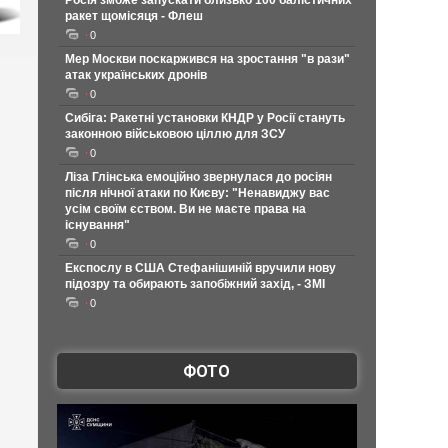
Росія зможе запускати близько 100 балістичних
ракет щомісяця - Флеш
0
Мер Москви поскаржився на зростання "в рази"
атак українських дронів
0
Сибіга: Ракетні установки КНДР у Росії стануть
законною військовою ціллю для ЗСУ
0
Ліза Глінська емоційно звернулася до росіян
після нічної атаки по Києву: "Ненавиджу вас
усім своїм єством. Ви не маєте права на
існування"
0
Експослу в США Стефанішиній вручили нову
підозру та обирають запобіжний захід, - ЗМІ
0
ФОТО