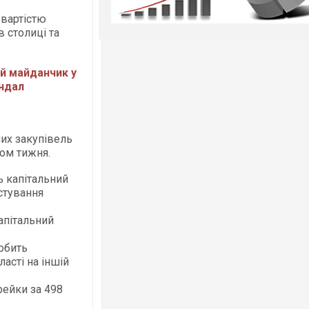
 вартістю
 столиці та
ий майданчик у
андал
их закупівель
гом тижня.
ь капітальний
стування
апітальний
обить
асті на іншій
рейки за 498