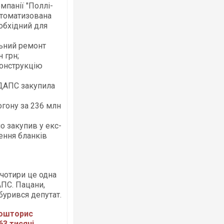
мпанії "Поллі-
втоматизована
еобхідний для
ьний ремонт
 грн;
Росія атакувала Суми КАБами: пошко
конструкцію
торговельний центр, будинки, є постр
ФОТО
ЄДАПС закупила
гону за 236 млн
о закупив у екс-
ення бланків
 чотири це одна
АПС. Пацани,
Топпосадовцю Повітряних Сил вручил
обурився депутат.
підозру
кошторис
63 тисячі