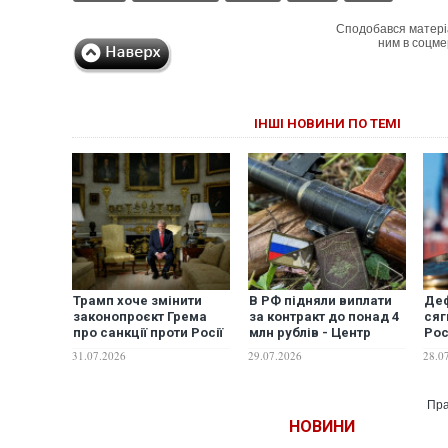
Сподобався матері
ним в соцме
ІНШІ НОВИНИ ПО ТЕМІ
Трамп хоче змінити
В РФ підняли виплати
Деф
законопроєкт Грема
за контракт до понад 4
сяг
про санкції проти Росії
млн рублів - Центр
Рос
– Politico
протидії дезінформації
руб
31.07.2026
29.07.2026
28.0
фін
роз
Пра
НОВИНИ