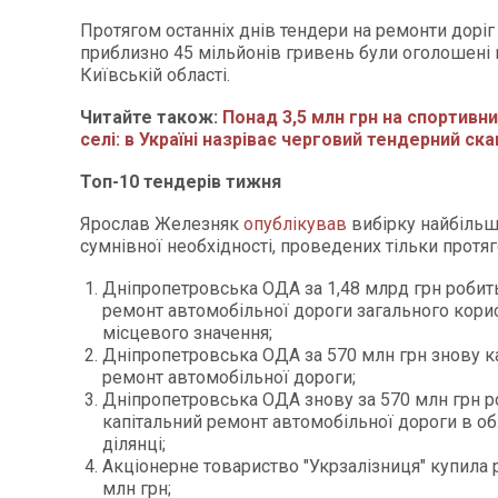
Протягом останніх днів тендери на ремонти доріг
приблизно 45 мільйонів гривень були оголошені в
Київській області.
Читайте також:
Понад 3,5 млн грн на спортивн
селі: в Україні назріває черговий тендерний ск
Топ-10 тендерів тижня
Ярослав Железняк
опублікував
вибірку найбільш
сумнівної необхідності, проведених тільки протя
Дніпропетровська ОДА за 1,48 млрд грн робит
ремонт автомобільної дороги загального кори
місцевого значення;
Дніпропетровська ОДА за 570 млн грн знову к
ремонт автомобільної дороги;
Дніпропетровська ОДА знову за 570 млн грн р
капітальний ремонт автомобільної дороги в обл
ділянці;
Акціонерне товариство "Укрзалізниця" купила 
млн грн;