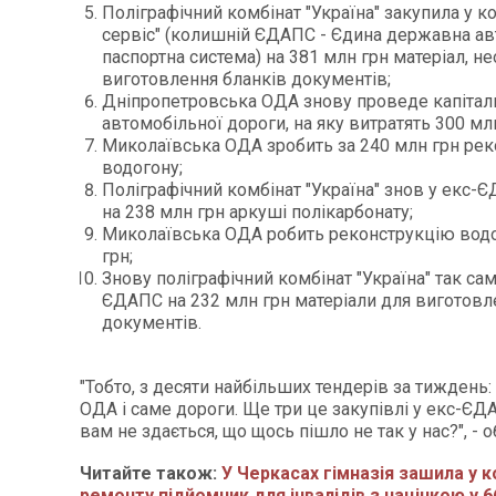
Поліграфічний комбінат "Україна" закупила у ко
сервіс" (колишній ЄДАПС - Єдина державна а
паспортна система) на 381 млн грн матеріал, н
виготовлення бланків документів;
Дніпропетровська ОДА знову проведе капітал
автомобільної дороги, на яку витратять 300 млн
Миколаївська ОДА зробить за 240 млн грн ре
водогону;
Поліграфічний комбінат "Україна" знов у екс-
на 238 млн грн аркуші полікарбонату;
Миколаївська ОДА робить реконструкцію водо
грн;
Знову поліграфічний комбінат "Україна" так сам
ЄДАПС на 232 млн грн матеріали для виготовл
документів.
"Тобто, з десяти найбільших тендерів за тиждень:
ОДА і саме дороги. Ще три це закупівлі у екс-ЄД
вам не здається, що щось пішло не так у нас?", - 
Читайте також:
У Черкасах гімназія зашила у 
ремонту підйомник для інвалідів з націнкою у 6