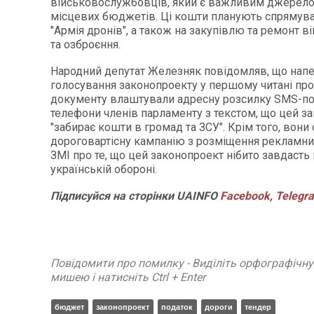
військовослужбовців, який є важливим джерел
місцевих бюджетів. Ці кошти планують спрямува
"Армія дронів", а також на закупівлю та ремонт в
та озброєння.
Народний депутат Железняк повідомляв, що нап
голосування законопроекту у першому читані пр
документу влаштували адресну розсилку SMS-п
телефони членів парламенту з текстом, що цей з
"забирає кошти в громад та ЗСУ". Крім того, вони
дороговартісну кампанію з розміщення рекламних
ЗМІ про те, що цей законопроект нібито завдасть
українській обороні.
Підписуйся на сторінки UAINFO
Facebook
,
Telegr
Повідомити про помилку - Виділіть орфографічн
мишею і натисніть Ctrl + Enter
бюджет
законопроект
податок
дороги
тендер