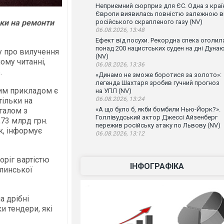
Неприємний сюрприз для ЄС. Одна з краї
Європи виявилась повністю залежною в
ки на ремонти
російського скрапленого газу (NV)
06.08.2026, 13:48
Ефект від посухи. Рекордна спека оголил
понад 200 нацистських суден на дні Дуна
у про вилучення
(NV)
ому читанні,
06.08.2026, 13:36
.
«Динамо не зможе боротися за золото»:
легенда Шахтаря зробив гучний прогноз
вим прикладом є
на УПЛ (NV)
06.08.2026, 13:24
тільки на
«А що було б, якби бомбили Нью-Йорк?».
агалом з
Голлівудський актор Джессі Айзенберг
,73 млрд грн.
пережив російську атаку по Львову (NV)
, інформує
06.08.2026, 13:12
оріг вартістю
ІНФОГРАФІКА
линської
а дрібні
и тендери, які