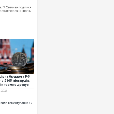
ал? Сміливо поділися
режах через ці кнопки
іцит бюджету РФ
не $105 мільярдів:
ія таємно друкує
лі, щоб було чим
7.2026
ансувати війну, -
відка
вила коментування ! »