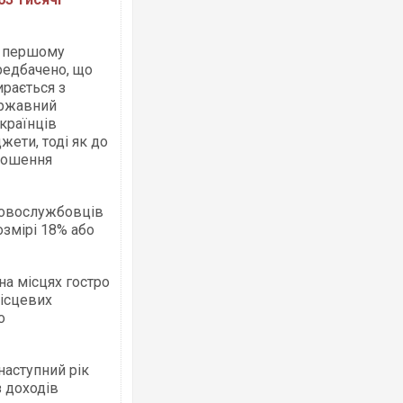
у першому
редбачено, що
ирається з
ержавний
українців
ети, тоді як до
ношення
ковослужбовців
озмірі 18% або
на місцях гостро
місцевих
о
наступний рік
з доходів