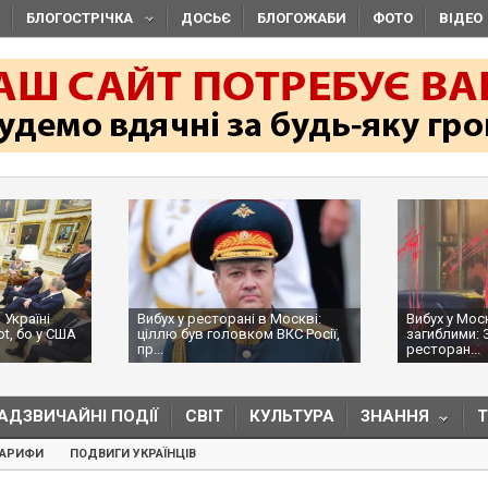
БЛОГОСТРІЧКА
ДОСЬЄ
БЛОГОЖАБИ
ФОТО
ВІДЕО
 Україні
Вибух у ресторані в Москві:
Вибух у Мос
ot, бо у США
ціллю був головком ВКС Росії,
загиблими: 
пр...
ресторан...
АДЗВИЧАЙНІ ПОДІЇ
СВІТ
КУЛЬТУРА
ЗНАННЯ
ТАРИФИ
ПОДВИГИ УКРАЇНЦІВ