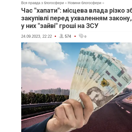
Вся правда з блогосфери
»
Новини блогосфери
»
Час "хапати": місцева влада різко 
закупівлі перед ухваленням закону
у них "зайві" гроші на ЗСУ
•
•
24.09.2023, 22:22
574
0