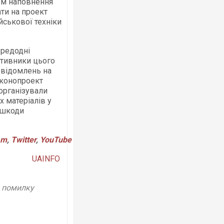
ом наповнення
ти на проект
ійськової техніки
ередодні
отивники цього
овідомлень на
аконопроект
 організували
 матеріалів у
 шкоди
am
,
Twitter
,
YouTube
UAINFO
у помилку