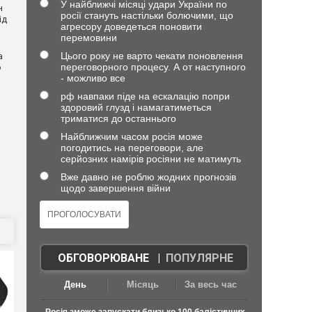
У найближчі місяці удари України по
н
росії стануть настільки болючими, що
ід
агресору доведеться поновити
перемовини
Цього року не варто чекати поновлення
а
переговорного процесу. А от наступного
ю
- можливо все
рф навпаки піде на ескалацію попри
здоровий глузд і намагатиметься
триматися до останнього
Найближчим часом росія може
погодитись на переговори, але
серйозних намірів росіяни не матимуть
Вже давно не роблю жодних прогнозів
щодо завершення війни
ОБГОВОРЮВАНЕ
|
ПОПУЛЯРНЕ
День
Місяць
За весь час