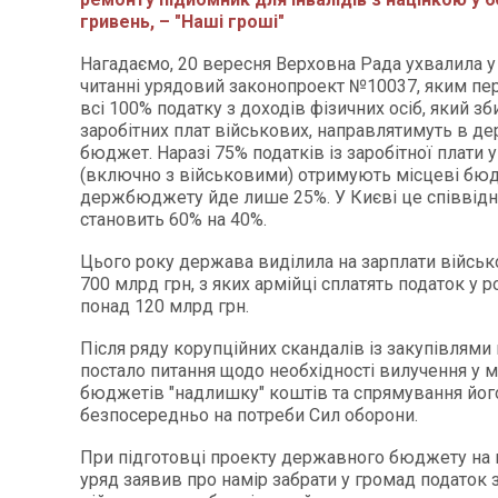
гривень, – "Наші гроші"
Нагадаємо, 20 вересня Верховна Рада ухвалила 
читанні урядовий законопроект №10037, яким пе
всі 100% податку з доходів фізичних осіб, який зб
заробітних плат військових, направлятимуть в д
бюджет. Наразі 75% податків із заробітної плати 
(включно з військовими) отримують місцеві бюдж
держбюджету йде лише 25%. У Києві це співвід
становить 60% на 40%.
Цього року держава виділила на зарплати війсь
700 млрд грн, з яких армійці сплатять податок у р
понад 120 млрд грн.
Після ряду корупційних скандалів із закупівлями 
постало питання щодо необхідності вилучення у 
бюджетів "надлишку" коштів та спрямування йог
безпосередньо на потреби Сил оборони.
При підготовці проекту державного бюджету на 
уряд заявив про намір забрати у громад податок 