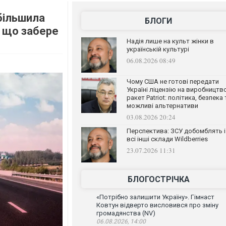
збільшила
БЛОГИ
, що забере
Надія лише на культ жінки в
українській культурі
06.08.2026 08:49
Чому США не готові передати
Україні ліцензію на виробництв
ракет Patriot: політика, безпека 
можливі альтернативи
03.08.2026 20:24
Перспектива: ЗСУ добомблять і
всі інші склади Wildberries
23.07.2026 11:31
БЛОГОСТРІЧКА
«Потрібно залишити Україну». Гімнаст
Ковтун відверто висловився про зміну
громадянства (NV)
06.08.2026, 14:00