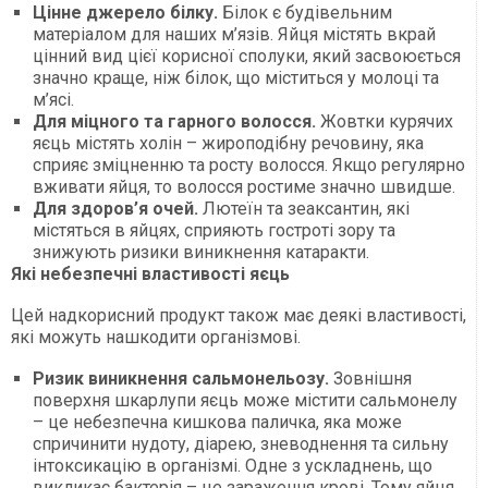
Цінне джерело білку.
Білок є будівельним
матеріалом для наших м’язів. Яйця містять вкрай
цінний вид цієї корисної сполуки, який засвоюється
значно краще, ніж білок, що міститься у молоці та
м’ясі.
Для міцного та гарного волосся.
Жовтки курячих
яєць містять холін – жироподібну речовину, яка
сприяє зміцненню та росту волосся. Якщо регулярно
вживати яйця, то волосся ростиме значно швидше.
Для здоров’я очей.
Лютеїн та зеаксантин, які
містяться в яйцях, сприяють гостроті зору та
знижують ризики виникнення катаракти.
Які небезпечні властивості яєць
Цей надкорисний продукт також має деякі властивості,
які можуть нашкодити організмові.
Ризик виникнення сальмонельозу.
Зовнішня
поверхня шкарлупи яєць може містити сальмонелу
– це небезпечна кишкова паличка, яка може
спричинити нудоту, діарею, зневоднення та сильну
інтоксикацію в організмі. Одне з ускладнень, що
викликає бактерія – це зараження крові. Тому яйця