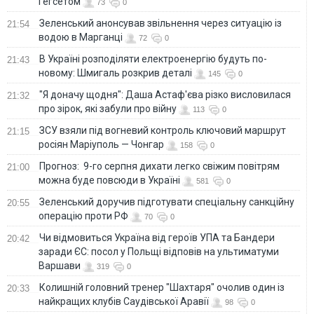
Гегсетом
73
0
Зеленський анонсував звільнення через ситуацію із
21:54
водою в Марганці
72
0
В Україні розподіляти електроенергію будуть по-
21:43
новому: Шмигаль розкрив деталі
145
0
"Я доначу щодня": Даша Астаф'єва різко висловилася
21:32
про зірок, які забули про війну
113
0
ЗСУ взяли під вогневий контроль ключовий маршрут
21:15
росіян Маріуполь — Чонгар
158
0
Прогноз: 9-го серпня дихати легко свіжим повітрям
21:00
можна буде повсюди в Україні
581
0
Зеленський доручив підготувати спеціальну санкційну
20:55
операцію проти РФ
70
0
Чи відмовиться Україна від героїв УПА та Бандери
20:42
заради ЄС: посол у Польщі відповів на ультиматуми
Варшави
319
0
Колишній головний тренер "Шахтаря" очолив один із
20:33
найкращих клубів Саудівської Аравії
98
0