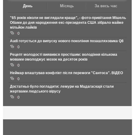
День
Місяць
За весь час
"65 років ніколи не виглядали краще", - фото-привітання Мішель
Обами до дня народження екс-президента США зібрало майже
мільйон лайків
0
Audi готується до випуску нового покоління позашляховика Q8
0
Рецепт молодості виявився простішим: володіння кількома
мовами омолоджує мозок на десяток років
0
Неймар влаштував конфлікт після перемоги "Сантоса". ВІДЕО
0
Достатньо було погладити: лемури на Мадагаскарі стали
жертвами людського вірусу
0