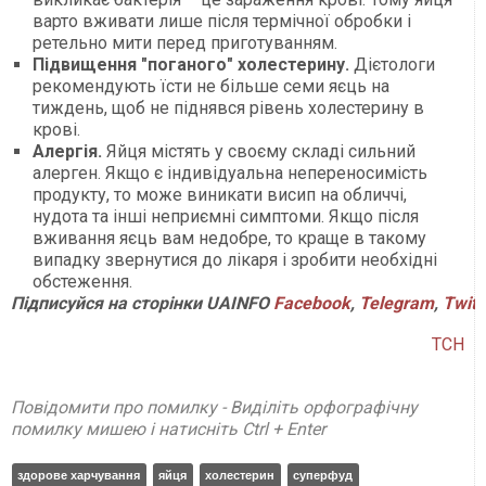
варто вживати лише після термічної обробки і
ретельно мити перед приготуванням.
Підвищення "поганого" холестерину.
Дієтологи
рекомендують їсти не більше семи яєць на
тиждень, щоб не піднявся рівень холестерину в
крові.
Алергія.
Яйця містять у своєму складі сильний
алерген. Якщо є індивідуальна непереносимість
продукту, то може виникати висип на обличчі,
нудота та інші неприємні симптоми. Якщо після
вживання яєць вам недобре, то краще в такому
випадку звернутися до лікаря і зробити необхідні
обстеження.
Підписуйся на сторінки UAINFO
Facebook
,
Telegram
,
Twitt
ТСН
Повідомити про помилку - Виділіть орфографічну
помилку мишею і натисніть Ctrl + Enter
здорове харчування
яйця
холестерин
суперфуд