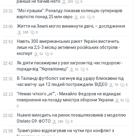
раніше не бачив ніхто
183
0
"Мої іграшки": Роналду показав колекцію суперкарів
23:31
вартістю понад 25 млн євро
101
0
Життя на Землі могло виникнути двічі, – дослідження
23:00
168
0
Навіть 300 американських ракет Україні вистачить
22:53
лише на 2,5-3 місяці активних російських обстрілів -
експерт
51
0
Як діяти пасажирам у разі загрози під час подорожі -
22:42
поради від "Укрзалізниці"
61
0
В Таїланді футболіст загинув від удару блискавки під
22:31
час матчу: ще 12 людей постраждали. ВІДЕО
78
0
"Немає чіткого „ні“", - Михайло Федоров не відкидає
22:13
повернення на посаду міністра оборони України
61
0
Huawei виходить на ринок позашляховиків з моделлю
22:02
Stelato G9. ФОТО
190
0
Трамп різко відреагував на чутки про конфлікт з
21:58