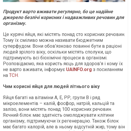
Продукт варто вживати регулярно, бо це надійне
джерело безлічі корисних і надважливих речовин для
організму.
Це курячі яйця, які містять понад сто корисних речовин.
Тому їх сміливо можна називати бюджетним
суперфудом. Вони обов’язково повинні бути в раціоні
людей зрілого віку, оскільки містять сполуки, що
підтримують всі біохімічні процеси в організмі.
Розповідаємо, яка користь яєць для здоров’я і кому їх
не варто вживати, інформує
UAINFO.org
з посиланням
на
ТСН
.
Чим корисні яйця для людей літнього віку
Яйця багаті на вітаміни А, Е, РР, групи В і ряд
мікроелементів – калій, фосфор, натрій, кальцій та
залізо, вони містять понад 100 корисних речовин.
Яєчний білок має здатність омолоджувати клітини
організму, підтримуючи їх регенерацію. Також білок
має багато калорій, але в ньому відсутній жир, тому він