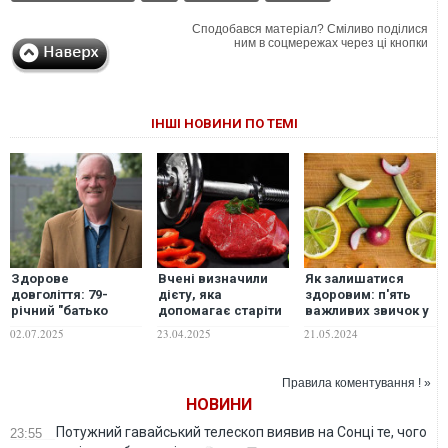
Сподобався матеріал? Сміливо поділися
ним в соцмережах через ці кнопки
ІНШІ НОВИНИ ПО ТЕМІ
Здорове
Вчені визначили
Як залишатися
довголіття: 79-
дієту, яка
здоровим: п'ять
річний "батько
допомагає старіти
важливих звичок у
функціональної
здоровими
харчуванні та
02.07.2025
23.04.2025
21.05.2024
медицини"
способі життя
розповів про свій
розпорядок дня
Правила коментування ! »
НОВИНИ
Потужний гавайський телескоп виявив на Сонці те, чого
23:55