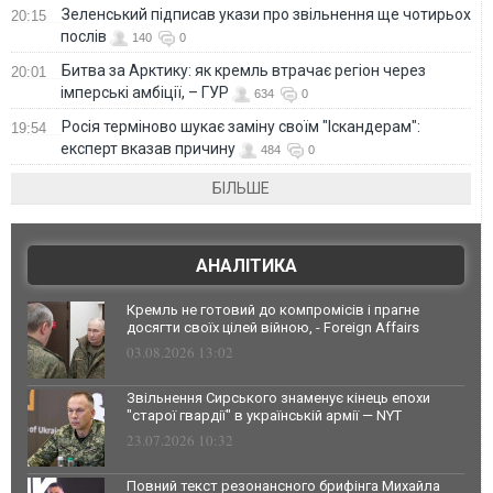
Зеленський підписав укази про звільнення ще чотирьох
20:15
послів
140
0
Битва за Арктику: як кремль втрачає регіон через
20:01
імперські амбіції, – ГУР
634
0
Росія терміново шукає заміну своїм "Іскандерам":
19:54
експерт вказав причину
484
0
БІЛЬШЕ
АНАЛІТИКА
Кремль не готовий до компромісів і прагне
досягти своїх цілей війною, - Foreign Affairs
03.08.2026 13:02
Звільнення Сирського знаменує кінець епохи
"старої гвардії" в українській армії — NYT
23.07.2026 10:32
Повний текст резонансного брифінга Михайла