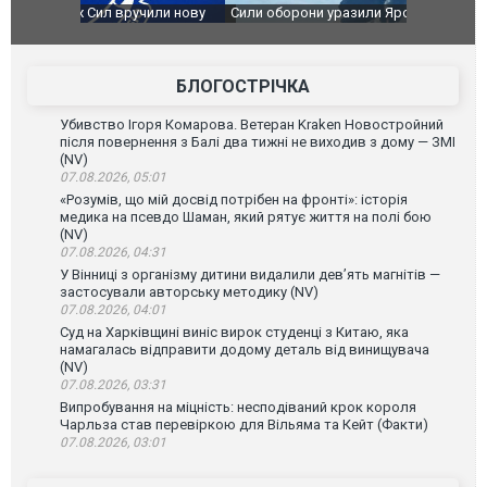
чили нову
Сили оборони уразили Ярославський НПЗ:
Неймар вла
губернатор регіону заявив про наймасштабнішу
"Сантоса".
атаку. ВІДЕО
БЛОГОСТРІЧКА
Убивство Ігоря Комарова. Ветеран Kraken Новостройний
після повернення з Балі два тижні не виходив з дому — ЗМІ
(NV)
07.08.2026, 05:01
«Розумів, що мій досвід потрібен на фронті»: історія
медика на псевдо Шаман, який рятує життя на полі бою
(NV)
07.08.2026, 04:31
У Вінниці з організму дитини видалили дев’ять магнітів —
застосували авторську методику (NV)
07.08.2026, 04:01
Суд на Харківщині виніс вирок студенці з Китаю, яка
намагалась відправити додому деталь від винищувача
(NV)
07.08.2026, 03:31
Випробування на міцність: несподіваний крок короля
Чарльза став перевіркою для Вільяма та Кейт (Факти)
07.08.2026, 03:01