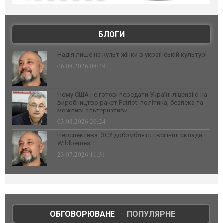
БЛОГИ
Надія лише на культ жінки в українській культурі
06.08.2026 08:49
Чому США не готові передати Україні ліцензію на
виробництво ракет Patriot: політика, безпека та
можливі альтернативи
03.08.2026 20:24
Перспектива: ЗСУ добомблять і всі інші склади
Wildberries
23.07.2026 11:31
ОБГОВОРЮВАНЕ
|
ПОПУЛЯРНЕ