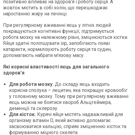
позитивно впливає на здоров’я і роботу серця. А
жовток містить в собі холін, що перешкоджає
наростанню жиру на печінці.
При регулярному вживанні яєць у літніх людей
покращуються когнітивні функції, підтримується
робота мозку на належному рівні, зміцнюються кістки.
Яйця здатні поліпшувати зір, запобігають появі
катаракти, нормалізують роботу серця та судин,
допомагають набрати м’язову масу.
Які корисні властивості яєць для загального
здоров’я
Для роботи мозку.
До складу яєць входить
корисна сполука – лецитин, яка покращує кровообіг
у головному мозку. Тому при регулярному вживанні
яєць можна не боятися хвороб Альцгеймера,
деменції та склерозу.
Для кісток.
Курячі яйця містять надважливий для
організму вітамін D, який активно допомагає
засвоюватися кальцію, сприяє зміцненню кісток та
формуванню міцного скелета.