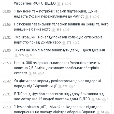
Wildberries. ФОТО. ВІДЕО
1
0
"Нам вони теж потрібні": Трамп підтвердив, що не
09:00
надасть Україні перехоплювачі до Patriot
8
0
Потужний гавайський телескоп виявив на Сонці те, чого
23:55
раніше не бачив ніхто
563
0
"Мої іграшки": Роналду показав колекцію суперкарів
23:31
вартістю понад 25 млн євро
271
0
Життя на Землі могло виникнути двічі, – дослідження
23:00
355
0
Навіть 300 американських ракет Україні вистачить
22:53
лише на 2,5-3 місяці активних російських обстрілів -
експерт
97
0
Як діяти пасажирам у разі загрози під час подорожі -
22:42
поради від "Укрзалізниці"
127
0
В Таїланді футболіст загинув від удару блискавки під
22:31
час матчу: ще 12 людей постраждали. ВІДЕО
144
0
"Немає чіткого „ні“", - Михайло Федоров не відкидає
22:13
повернення на посаду міністра оборони України
94