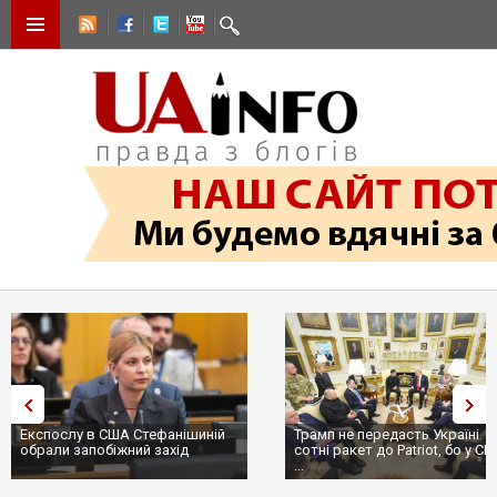
Експослу в США Стефанішиній
Трамп не передасть Україні
обрали запобіжний захід
сотні ракет до Patriot, бо у С
...