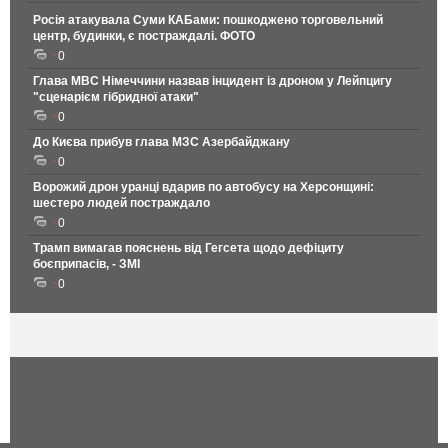
Росія атакувала Суми КАБами: пошкоджено торговельний
центр, будинки, є постраждалі. ФОТО
0
Глава МВС Німеччини назвав інцидент із дроном у Лейпцигу
"сценарієм гібридної атаки"
0
До Києва прибув глава МЗС Азербайджану
0
Ворожий дрон уранці вдарив по автобусу на Херсонщині:
шестеро людей постраждало
0
Трамп вимагав пояснень від Гегсета щодо дефіциту
боєприпасів, - ЗМІ
0