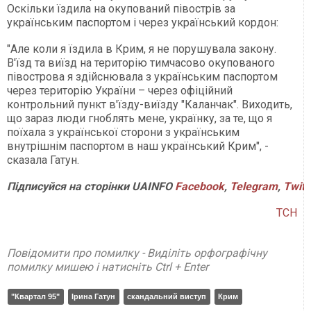
Оскільки їздила на окупований півострів за
українським паспортом і через український кордон:
"Але коли я їздила в Крим, я не порушувала закону.
В'їзд та виїзд на територію тимчасово окупованого
півострова я здійснювала з українським паспортом
через територію України – через офіційний
контрольний пункт в'їзду-виїзду "Каланчак". Виходить,
що зараз люди гноблять мене, українку, за те, що я
поїхала з української сторони з українським
внутрішнім паспортом в наш український Крим", -
сказала Гатун.
Підписуйся на сторінки UAINFO
Facebook
,
Telegram
,
Twitt
ТСН
Повідомити про помилку - Виділіть орфографічну
помилку мишею і натисніть Ctrl + Enter
"Квартал 95"
Ірина Гатун
скандальний виступ
Крим