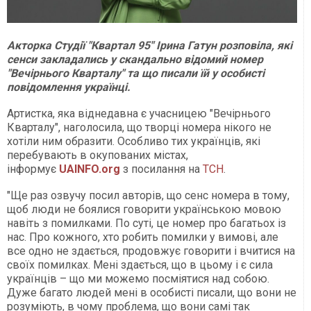
Акторка Студії "Квартал 95" Ірина Гатун розповіла, які
сенси закладались у скандально відомий номер
"Вечірнього Кварталу" та що писали їй у особисті
повідомлення українці.
Артистка, яка віднедавна є учасницею "Вечірнього
Кварталу", наголосила, що творці номера нікого не
хотіли ним образити. Особливо тих українців, які
перебувають в окупованих містах,
інформує
UAINFO.org
з посилання на
ТСН
.
"Ще раз озвучу посил авторів, що сенс номера в тому,
щоб люди не боялися говорити українською мовою
навіть з помилками. По суті, це номер про багатьох із
нас. Про кожного, хто робить помилки у вимові, але
все одно не здається, продовжує говорити і вчитися на
своїх помилках. Мені здається, що в цьому і є сила
українців – що ми можемо посміятися над собою.
Дуже багато людей мені в особисті писали, що вони не
розуміють, в чому проблема, що вони самі так