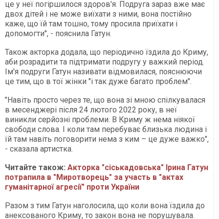
це у неї погіршилося здоров'я. Подруга зараз вже має
двох дітей і не може виїхати з ними, вона постійно
каже, що їй там тошно, тому просила приїхати і
допомогти", - пояснила Гатун.
Також акторка додала, що періодично їздила до Криму,
аби розрадити та підтримати подругу у важкий період.
Ім'я подруги Гатун називати відмовилася, пояснюючи
це тим, що в тої жінки "і так дуже багато проблем".
"Навіть просто через те, що вона зі мною спілкувалася
в месенджері після 24 лютого 2022 року, в неї
виникли серйозні проблеми. В Криму ж нема ніякої
свободи слова. І коли там перебуває близька людина і
їй там навіть поговорити нема з ким – це дуже важко",
- сказала артистка.
Читайте також:
Акторка "сіськадовська" Ірина Гатун
потрапила в "Миротворець" за участь в "актах
гуманітарної агресії" проти України
Разом з тим Гатун наголосила, що коли вона їздила до
анексованого Криму, то закон вона не порушувала.