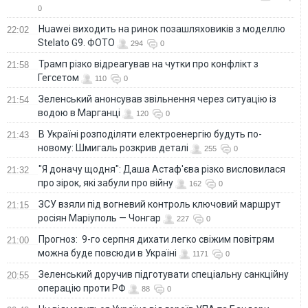
0
Huawei виходить на ринок позашляховиків з моделлю
22:02
Stelato G9. ФОТО
294
0
Трамп різко відреагував на чутки про конфлікт з
21:58
Гегсетом
110
0
Зеленський анонсував звільнення через ситуацію із
21:54
водою в Марганці
120
0
В Україні розподіляти електроенергію будуть по-
21:43
новому: Шмигаль розкрив деталі
255
0
"Я доначу щодня": Даша Астаф'єва різко висловилася
21:32
про зірок, які забули про війну
162
0
ЗСУ взяли під вогневий контроль ключовий маршрут
21:15
росіян Маріуполь — Чонгар
227
0
Прогноз: 9-го серпня дихати легко свіжим повітрям
21:00
можна буде повсюди в Україні
1171
0
Зеленський доручив підготувати спеціальну санкційну
20:55
операцію проти РФ
88
0