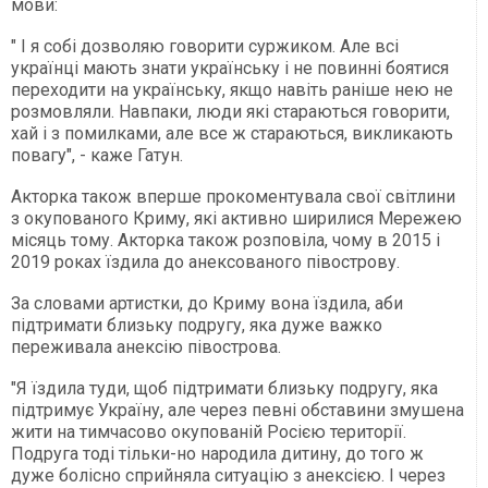
мови:
" І я собі дозволяю говорити суржиком. Але всі
українці мають знати українську і не повинні боятися
переходити на українську, якщо навіть раніше нею не
розмовляли. Навпаки, люди які стараються говорити,
хай і з помилками, але все ж стараються, викликають
повагу", - каже Гатун.
Акторка також вперше прокоментувала свої світлини
з окупованого Криму, які активно ширилися Мережею
місяць тому. Акторка також розповіла, чому в 2015 і
2019 роках їздила до анексованого півострову.
За словами артистки, до Криму вона їздила, аби
підтримати близьку подругу, яка дуже важко
переживала анексію півострова.
"Я їздила туди, щоб підтримати близьку подругу, яка
підтримує Україну, але через певні обставини змушена
жити на тимчасово окупованій Росією території.
Подруга тоді тільки-но народила дитину, до того ж
дуже болісно сприйняла ситуацію з анексією. І через