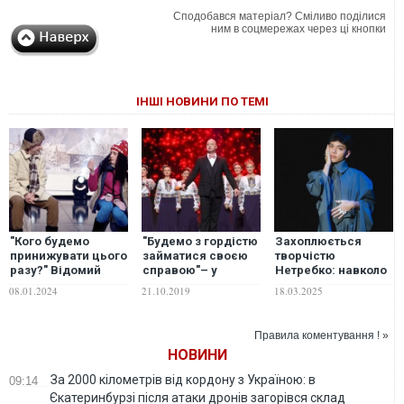
Сподобався матеріал? Сміливо поділися
ним в соцмережах через ці кнопки
ІНШІ НОВИНИ ПО ТЕМІ
"Кого будемо
"Будемо з гордістю
Захоплюється
принижувати цього
займатися своєю
творчістю
разу?" Відомий
справою"– у
Нетребко: навколо
режисер різко
"Кварталі"
представника
08.01.2024
21.10.2019
18.03.2025
висловився про
прокоментували
Австрії на
скандальний
власний
"Євробаченні-2025"
виступ "Кварталу
скандальний
розгорівся скандал
Правила коментування ! »
95"
виступ
НОВИНИ
За 2000 кілометрів від кордону з Україною: в
09:14
Єкатеринбурзі після атаки дронів загорівся склад