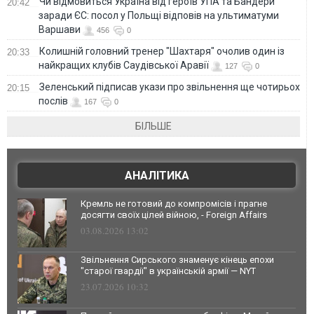
Чи відмовиться Україна від героїв УПА та Бандери
20:42
заради ЄС: посол у Польщі відповів на ультиматуми
Варшави
456
0
Колишній головний тренер "Шахтаря" очолив один із
20:33
найкращих клубів Саудівської Аравії
127
0
Зеленський підписав укази про звільнення ще чотирьох
20:15
послів
167
0
БІЛЬШЕ
АНАЛІТИКА
Кремль не готовий до компромісів і прагне
досягти своїх цілей війною, - Foreign Affairs
03.08.2026 13:02
Звільнення Сирського знаменує кінець епохи
"старої гвардії" в українській армії — NYT
23.07.2026 10:32