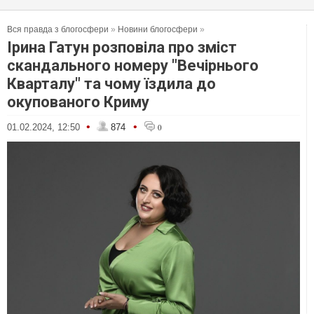
Вся правда з блогосфери
»
Новини блогосфери
»
Ірина Гатун розповіла про зміст
скандального номеру "Вечірнього
Кварталу" та чому їздила до
окупованого Криму
•
•
01.02.2024, 12:50
874
0