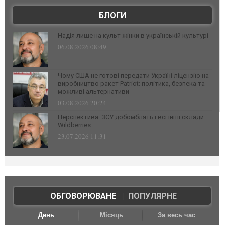
БЛОГИ
Надія лише на культ жінки в українській культурі
06.08.2026 08:49
Чому США не готові передати Україні ліцензію на
виробництво ракет Patriot: політика, безпека та
можливі альтернативи
03.08.2026 20:24
Перспектива: ЗСУ добомблять і всі інші склади
Wildberries
23.07.2026 11:31
ОБГОВОРЮВАНЕ
|
ПОПУЛЯРНЕ
День
Місяць
За весь час