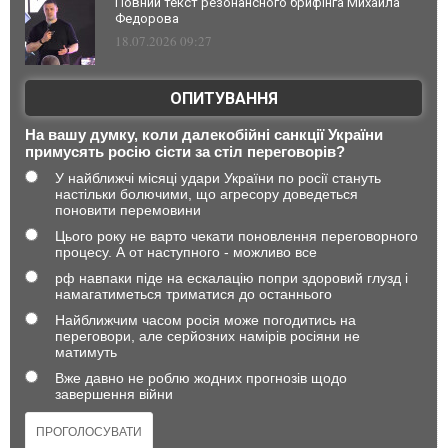
Повний текст резонансного брифінга Михайла
Федорова
18.07.2026 09:27
ОПИТУВАННЯ
На вашу думку, коли далекобійні санкції України
примусять росію сісти за стіл переговорів?
У найближчі місяці удари України по росії стануть
настільки болючими, що агресору доведеться
поновити перемовини
Цього року не варто чекати поновлення переговорного
процесу. А от наступного - можливо все
рф навпаки піде на ескалацію попри здоровий глузд і
намагатиметься триматися до останнього
Найближчим часом росія може погодитись на
переговори, але серйозних намірів росіяни не
матимуть
Вже давно не роблю жодних прогнозів щодо
завершення війни