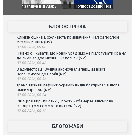
ару
Топпосадовцю Повітряних Сил вручили нову
Сили оборо
ей
підозру
губернатор
атаку. ВІД
БЛОГОСТРІЧКА
Клімкін оцінив можливість призначення Паліси послом
України в США (NV)
07.08.2026, 09:00
Наївно очікувати, що новий уряд зможе підготувати країну
до зими за два місяці - Железняк (NV)
07.08.2026, 08:48
В адміністрації Вучича анонсували перший візит
Зеленського до Сербії (NV)
07.08.2026, 08:36
Трамп визнав дефіцит окремих видів боєприпасів після
війни з Іраном (NV)
07.08.2026, 08:24
США розширили санкції проти Куби через військову
співпрацю з Росією та Китаєм (NV)
07.08.2026, 08:12
БЛОГОЖАБИ