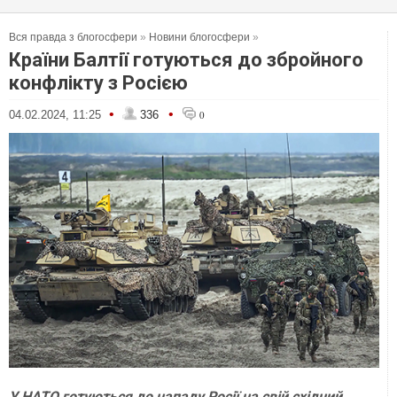
Вся правда з блогосфери
»
Новини блогосфери
»
Країни Балтії готуються до збройного
конфлікту з Росією
•
•
04.02.2024, 11:25
336
0
У НАТО готуються до нападу Росії на свій східний