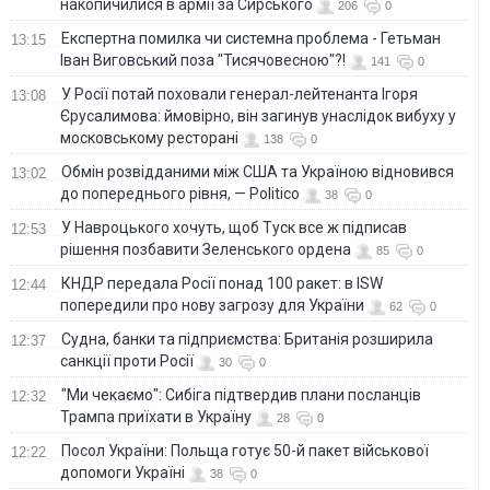
накопичилися в армії за Сирського
206
0
Eкспертна помилка чи системна проблема - Гетьман
13:15
Іван Виговський поза "Тисячовесною"?!
141
0
У Росії потай поховали генерал-лейтенанта Ігоря
13:08
Єрусалимова: ймовірно, він загинув унаслідок вибуху у
московському ресторані
138
0
Обмін розвідданими між США та Україною відновився
13:02
до попереднього рівня, — Politico
38
0
У Навроцького хочуть, щоб Туск все ж підписав
12:53
рішення позбавити Зеленського ордена
85
0
КНДР передала Росії понад 100 ракет: в ISW
12:44
попередили про нову загрозу для України
62
0
Судна, банки та підприємства: Британія розширила
12:37
санкції проти Росії
30
0
"Ми чекаємо": Сибіга підтвердив плани посланців
12:32
Трампа приїхати в Україну
28
0
Посол України: Польща готує 50-й пакет військової
12:22
допомоги Україні
38
0