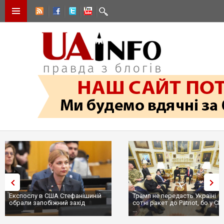
Експослу в США Стефанішиній
Трамп не передасть Україні
обрали запобіжний захід
сотні ракет до Patriot, бо у С
...