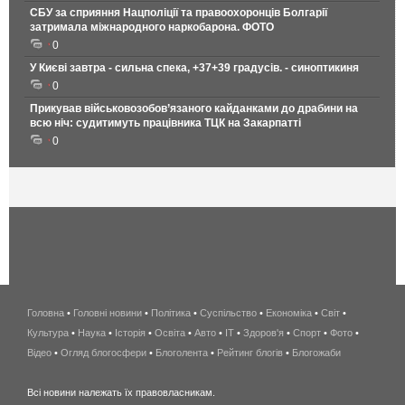
СБУ за сприяння Нацполіції та правоохоронців Болгарії
затримала міжнародного наркобарона. ФОТО
0
У Києві завтра - сильна спека, +37+39 градусів. - синоптикиня
0
Прикував військовозобов’язаного кайданками до драбини на
всю ніч: судитимуть працівника ТЦК на Закарпатті
0
Головна
•
Головні новини
•
Політика
•
Суспільство
•
Економіка
беспроводной
•
Світ
•
Культура
•
Наука
•
Історія
•
Освіта
•
Авто
•
IT
•
Здоров'я
интернет
•
Спорт
•
Фото
•
Відео
•
Огляд блогосфери
•
Блоголента
•
Рейтинг блогів
киев
•
Блогожаби
и
Всі новини належать їх правовласникам.
область