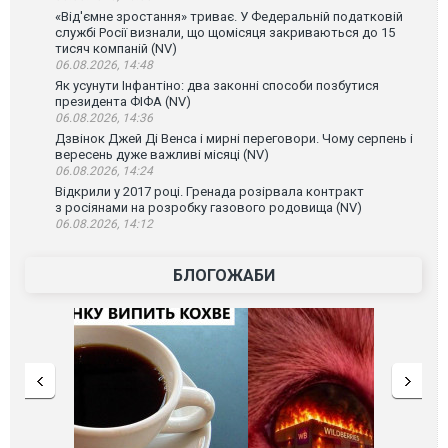
«Від'ємне зростання» триває. У Федеральній податковій
службі Росії визнали, що щомісяця закриваються до 15
тисяч компаній (NV)
06.08.2026, 14:48
Як усунути Інфантіно: два законні способи позбутися
президента ФІФА (NV)
06.08.2026, 14:36
Дзвінок Джей Ді Венса і мирні переговори. Чому серпень і
вересень дуже важливі місяці (NV)
06.08.2026, 14:24
Відкрили у 2017 році. Гренада розірвала контракт
з росіянами на розробку газового родовища (NV)
06.08.2026, 14:12
БЛОГОЖАБИ