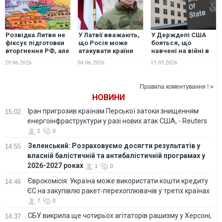
Розвідка Литви не
У Латвії вважають,
У Держдепі США
фіксує підготовки
що Росія може
бояться, що
вторгнення РФ, але
атакувати країни
навчені на війні в
попереджає про
Балтії до 2028 року
України військові
29.06.2026
04.06.2026
15.05.2026
іншу загрозу
РФ можуть стати
загрозою для країн
Балтії
Правила коментування ! »
НОВИНИ
Іран пригрозив країнам Перської затоки знищенням
15:02
енергоінфраструктури у разі нових атак США, - Reuters
2
0
Зеленський: Розраховуємо досягти результатів у
14:55
власній балістичній та антибалістичній програмах у
2026-2027 роках
1
0
Єврокомісія: Україна може використати кошти кредиту
14:46
ЄС на закупівлю ракет-перехоплювачів у третіх країнах
7
0
СБУ викрила ще чотирьох агітаторів рашизму у Херсоні,
14:37