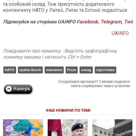
та особовий склад. Тож присутність додаткового
контингенту НАТО у Латвії, Литві та Естонії подвоїться.
Підписуйся на сторінки UAINFO
Facebook
,
Telegram
,
Twitt
UAINFO
Повідомити про помилку - Виділіть орфографічну
помилку мишею і натисніть Ctrl + Enter
НАТО
країни Балтії
навчання
Росія
напад
підготовка
Сподобався матеріал? Сміливо поділися
ним в соцмережах через ці кнопки
ІНШІ НОВИНИ ПО ТЕМІ