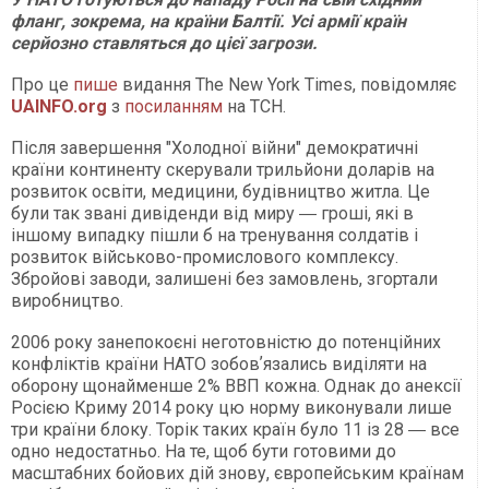
фланг, зокрема, на країни Балтії. Усі армії країн
серйозно ставляться до цієї загрози.
Про це
пише
видання The New York Times, повідомляє
UAINFO.org
з
посиланням
на ТСН.
Після завершення "Холодної війни" демократичні
країни континенту скерували трильйони доларів на
розвиток освіти, медицини, будівництво житла. Це
були так звані дивіденди від миру ― гроші, які в
іншому випадку пішли б на тренування солдатів і
розвиток військово-промислового комплексу.
Збройові заводи, залишені без замовлень, згортали
виробництво.
2006 року занепокоєні неготовністю до потенційних
конфліктів країни НАТО зобовʼязались виділяти на
оборону щонайменше 2% ВВП кожна. Однак до анексії
Росією Криму 2014 року цю норму виконували лише
три країни блоку. Торік таких країн було 11 із 28 ― все
одно недостатньо. На те, щоб бути готовими до
масштабних бойових дій знову, європейським країнам