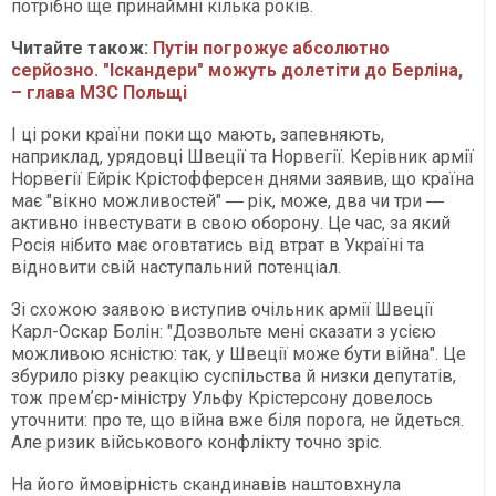
потрібно ще принаймні кілька років.
Читайте також:
Путін погрожує абсолютно
серйозно. "Іскандери" можуть долетіти до Берліна,
– глава МЗС Польщі
І ці роки країни поки що мають, запевняють,
наприклад, урядовці Швеції та Норвегії. Керівник армії
Норвегії Ейрік Крістофферсен днями заявив, що країна
має "вікно можливостей" ― рік, може, два чи три ―
активно інвестувати в свою оборону. Це час, за який
Росія нібито має оговтатись від втрат в Україні та
відновити свій наступальний потенціал.
Зі схожою заявою виступив очільник армії Швеції
Карл-Оскар Болін: "Дозвольте мені сказати з усією
можливою ясністю: так, у Швеції може бути війна". Це
збурило різку реакцію суспільства й низки депутатів,
тож премʼєр-міністру Ульфу Крістерсону довелось
уточнити: про те, що війна вже біля порога, не йдеться.
Але ризик військового конфлікту точно зріс.
На його ймовірність скандинавів наштовхнула