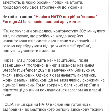
впертість, із якою росіяни, попри на втрати,
продовжують своє вторгнення до України.
Читайте також:
"Навіщо НАТО потрібна Україна":
Foreign Affairs навів важливі аргументи
"Те, як окупанти опирались контрнаступу ЗСУ минулого
літа, показало, що російська влада всерйоз
налаштована втілювати свої плани з експансії ― і
готова перебудувати під це життя всієї країни", -
пишуть журналісти видання
Наразі НАТО проводить наймасштабніші після
завершення "Холодної війни" військові навчання
Steadfast Defender 2024 із залученням близько 90
тисяч військових. Однак, як зазначають аналітики,
жодні реальні військові дії не виявлялись схожими на
сценарії навчань. Тому, зокрема, балтійські країни в
підготовці до війни покладаються загалом на власні
сили.
І США, і інші країни НАТО висловили готовність
відправити до Балтійського регіону військову техніку