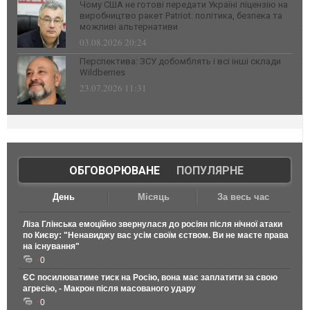
Чому США не готові передати Україні ліцензію на
виробництво ракет Patriot: політика, безпека та
можливі альтернативи
03.08.2026 20:24
Перспектива: ЗСУ добомблять і всі інші склади
Wildberries
23.07.2026 11:31
ОБГОВОРЮВАНЕ
|
ПОПУЛЯРНЕ
День
Місяць
За весь час
Ліза Глінська емоційно звернулася до росіян після нічної атаки
по Києву: "Ненавиджу вас усім своїм єством. Ви не маєте права
на існування"
0
ЄС посилюватиме тиск на Росію, вона має заплатити за свою
агресію, - Макрон після масованого удару
0