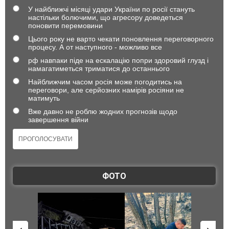
У найближчі місяці удари України по росії стануть
настільки болючими, що агресору доведеться
поновити перемовини
Цього року не варто чекати поновлення переговорного
процесу. А от наступного - можливо все
рф навпаки піде на ескалацію попри здоровий глузд і
намагатиметься триматися до останнього
Найближчим часом росія може погодитись на
переговори, але серйозних намірів росіяни не
матимуть
Вже давно не роблю жодних прогнозів щодо
завершення війни
ФОТО