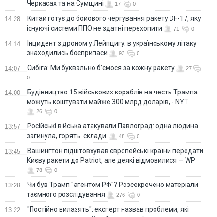
Черкасах та на Сумщині
17
0
Китай готує до бойового чергування ракету DF-17, яку
14:28
існуючі системи ППО не здатні перехопити
71
0
Інцидент з дроном у Лейпцигу: в українському літаку
14:14
знаходились боєприпаси
93
0
Сибіга: Ми буквально б’ємося за кожну ракету
14:07
27
0
Будівництво 15 військових кораблів на честь Трампа
14:00
можуть коштувати майже 300 млрд доларів, - NYT
26
0
Російські війська атакували Павлоград: одна людина
13:57
загинула, горять склади
48
0
Вашингтон підштовхував європейські країни передати
13:45
Києву ракети до Patriot, але деякі відмовилися — WP
78
0
Чи був Трамп "агентом РФ"? Розсекречено матеріали
13:29
таємного розслідування
276
0
"Постійно вилазять": експерт назвав проблеми, які
13:22