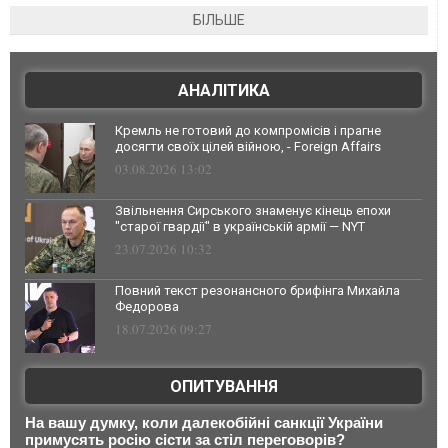
БІЛЬШЕ
АНАЛІТИКА
Кремль не готовий до компромісів і прагне
досягти своїх цілей війною, - Foreign Affairs
03.08.2026 13:02
Звільнення Сирського знаменує кінець епохи
"старої гвардії" в українській армії — NYT
23.07.2026 10:32
Повний текст резонансного брифінга Михайла
Федорова
18.07.2026 09:27
ОПИТУВАННЯ
На вашу думку, коли далекобійні санкції України
примусять росію сісти за стіл переговорів?