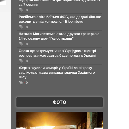
Підбірка блогожаб та фотоприколів від UAINFO
за 7 серпня
0
Російська еліта боїться ФСБ, яка дедалі більше
виходить з-під контролю, - Bloomberg
0
Наталія Могилевська стала другою тренеркою
14-го сезону шоу "Голос країни"
0
Спека ще затримується: в Укргідрометцентрі
розповіли, якою завтра буде погода в Україні
0
Жертв вкусили комарі: у Україні за пів року
зафіксували два випадки гарячки Західного
Нілу
0
ФОТО