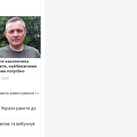
ія накопичила
ети, найближчими
ми потрібно
ксимально
7.2026
гувати на тривоги —
ат
вила коментування ! »
 Україні ракети до
 впав та вибухнув