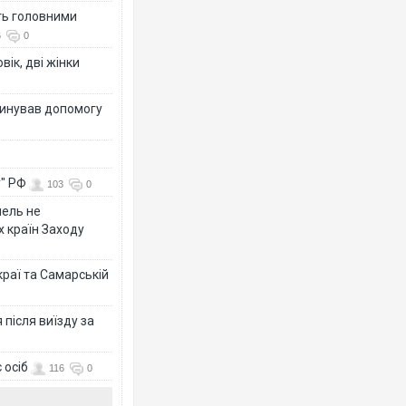
ть головними
6
0
вік, дві жінки
динував допомогу
у" РФ
103
0
мель не
х країн Заходу
раї та Самарській
після виїзду за
 осіб
116
0