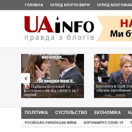
ГОЛОВНА
ОГЛЯД БЛОГОСФЕРИ
ОГЛЯД БЛОГОЖАБ
Експослу в США Ст
Підбірка блогожаб та
обрали запобіжний 
фотоприколів від UAINFO за 7
серпня
ПОЛІТИКА
СУСПІЛЬСТВО
ЕКОНОМІКА
Н
РОСІЙСЬКО-УКРАЇНСЬКА ВІЙНА
КОРОНАВІРУС COVID-19