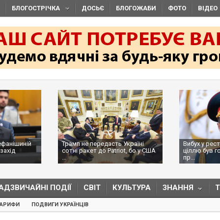
БЛОГОСТРІЧКА
ДОСЬЄ
БЛОГОЖАБИ
ФОТО
ВІДЕО
ефанішиній
Трамп не передасть Україні
Вибух у рес
захід
сотні ракет до Patriot, бо у США
ціллю був г
...
пр...
АДЗВИЧАЙНІ ПОДІЇ
СВІТ
КУЛЬТУРА
ЗНАННЯ
ТАРИФИ
ПОДВИГИ УКРАЇНЦІВ