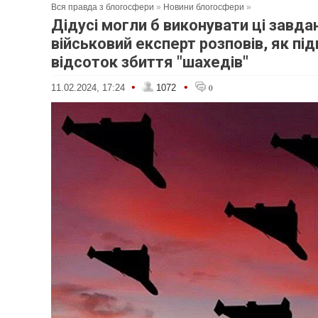
Вся правда з блогосфери
»
Новини блогосфери
»
Дідусі могли б виконувати ці завда
військовий експерт розповів, як пі
відсоток збиття "шахедів"
•
•
11.02.2024, 17:24
1072
0