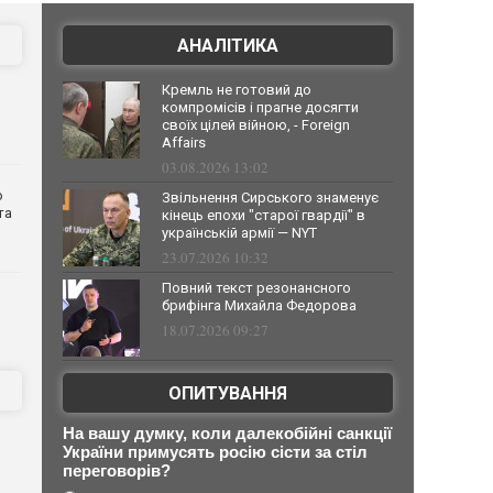
АНАЛІТИКА
Кремль не готовий до
компромісів і прагне досягти
своїх цілей війною, - Foreign
Affairs
03.08.2026 13:02
о
Звільнення Сирського знаменує
та
кінець епохи "старої гвардії" в
українській армії — NYT
23.07.2026 10:32
Повний текст резонансного
брифінга Михайла Федорова
18.07.2026 09:27
ОПИТУВАННЯ
На вашу думку, коли далекобійні санкції
України примусять росію сісти за стіл
переговорів?