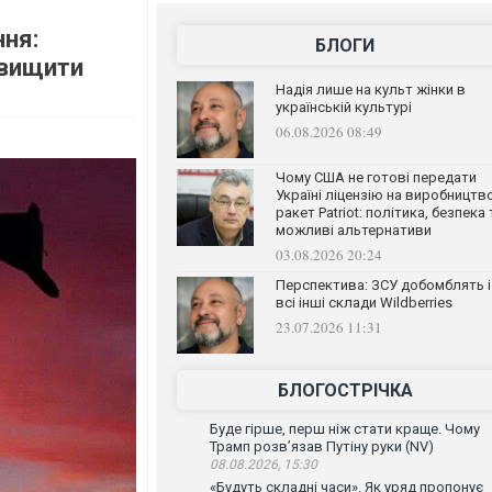
ння:
БЛОГИ
двищити
Надія лише на культ жінки в
українській культурі
06.08.2026 08:49
Чому США не готові передати
Україні ліцензію на виробництв
ракет Patriot: політика, безпека 
можливі альтернативи
03.08.2026 20:24
Перспектива: ЗСУ добомблять і
всі інші склади Wildberries
23.07.2026 11:31
БЛОГОСТРІЧКА
Буде гірше, перш ніж стати краще. Чому
Трамп розв’язав Путіну руки (NV)
08.08.2026, 15:30
«Будуть складні часи». Як уряд пропонує