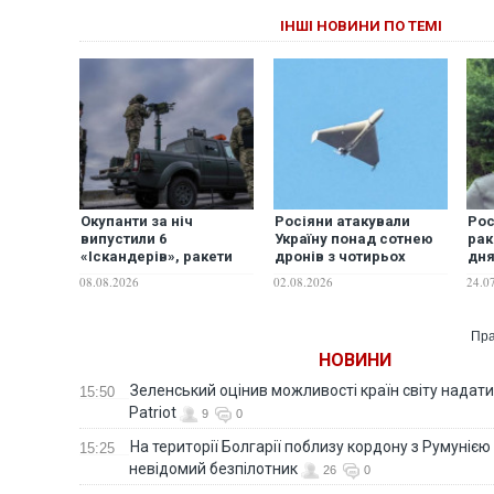
ІНШІ НОВИНИ ПО ТЕМІ
Окупанти за ніч
Росіяни атакували
Рос
випустили 6
Україну понад сотнею
рак
«Іскандерів», ракети
дронів з чотирьох
дня
С-400 та понад 150
напрямків: є влучання
ма
08.08.2026
02.08.2026
24.0
дронів різного типу
та падіння уламків
реа
Ігн
Пра
НОВИНИ
Зеленський оцінив можливості країн світу надати
15:50
Patriot
9
0
На території Болгарії поблизу кордону з Румунією
15:25
невідомий безпілотник
26
0