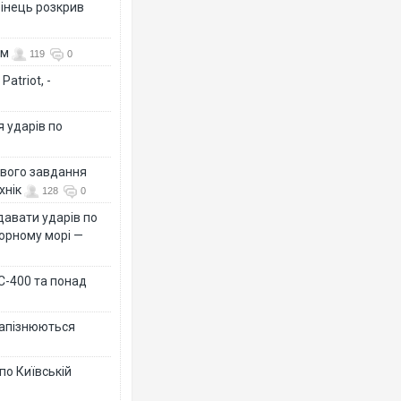
бінець розкрив
ом
119
0
atriot, -
я ударів по
ового завдання
хнік
128
0
давати ударів по
Чорному морі —
 С-400 та понад
 запізнюються
по Київській