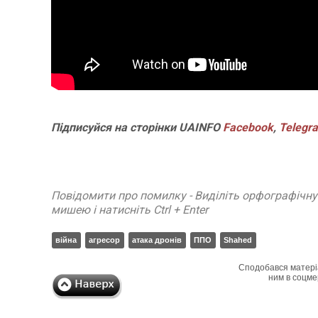
Підписуйся на сторінки UAINFO
Facebook
,
Telegr
Повідомити про помилку - Виділіть орфографічн
мишею і натисніть Ctrl + Enter
війна
агресор
атака дронів
ППО
Shahed
Сподобався матері
ним в соцме