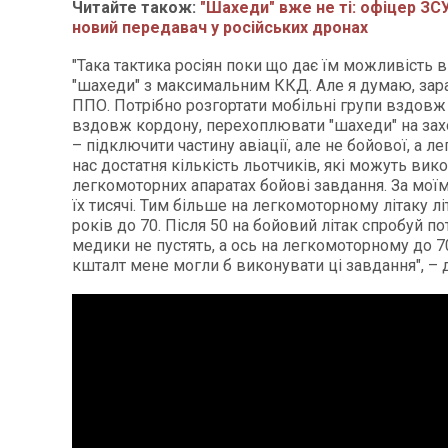
Читайте також:
"Шахеди" вже не ті: офіцер ЗС
новий передавач у російських дронах
"Така тактика росіян поки що дає їм можливість 
"шахеди" з максимальним ККД. Але я думаю, зара
ППО. Потрібно розгортати мобільні групи вздовж л
вздовж кордону, перехоплювати "шахеди" на зах
– підключити частину авіації, але не бойової, а л
нас достатня кількість льотчиків, які можуть вик
легкомоторних апаратах бойові завдання. За мої
їх тисячі. Тим більше на легкомоторному літаку л
років до 70. Після 50 на бойовий літак спробуй по
медики не пустять, а ось на легкомоторному до 70
кшталт мене могли б виконувати ці завдання", – 