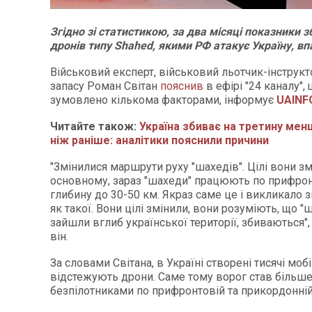
Згідно зі статистикою, за два місяці показники 
дронів типу Shahed, якими РФ атакує Україну, вп
Військовий експерт, військовий льотчик-інструкт
запасу Роман Світан
пояснив
в ефірі "24 каналу",
зумовлено кількома факторами, інформує
UAINF
Читайте також:
Україна збиває на третину мен
ніж раніше: аналітики пояснили причини
"Змінилися маршрути руху "шахедів". Цілі вони зм
основному, зараз "шахеди" працюють по прифронт
глибину до 30-50 км. Якраз саме це і викликало з
як такої. Вони цілі змінили, вони розуміють, що "
зайшли вглиб української території, збиваються",
він.
За словами Світана, в Україні створені тисячі мобі
відстежують дрони. Саме тому ворог став більш
безпілотниками по прифронтовій та прикордонній 