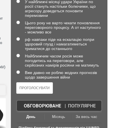
У найближчі місяці удари України по
росії стануть настільки болючими, що
агресору доведеться поновити
перемовини
ет
Цього року не варто чекати поновлення
переговорного процесу. А от наступного
- можливо все
и
рф навпаки піде на ескалацію попри
що
здоровий глузд і намагатиметься
триматися до останнього
Найближчим часом росія може
погодитись на переговори, але
серйозних намірів росіяни не матимуть
NV)
Вже давно не роблю жодних прогнозів
щодо завершення війни
ОБГОВОРЮВАНЕ
|
ПОПУЛЯРНЕ
День
Місяць
За весь час