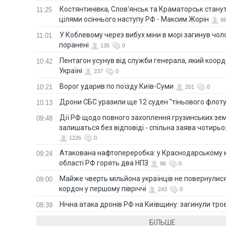
Костянтинівка, Слов'янськ та Краматорськ стану
11:25
цілями осіннього наступу РФ - Максим Жорін
8
У Коблевому через вибух міни в морі загинув чоло
11:01
поранені
135
0
Пентагон усунув від служби генерала, який коор
10:42
Україні
237
0
Ворог ударив по поїзду Київ-Суми
10:21
201
0
Дрони СБС уразили ще 12 суден "тіньового флот
10:13
Дії РФ щодо повного захоплення грузинських зе
09:48
залишаться без відповіді - спільна заява чотирьо
1226
0
Атакована нафтопереробка: у Краснодарському к
09:24
області РФ горять два НПЗ
96
0
Майже чверть мільйона українців не повернулися 
09:00
кордон у першому півріччі
243
0
Нічна атака дронів РФ на Київщину: загинули троє
08:39
БІЛЬШЕ