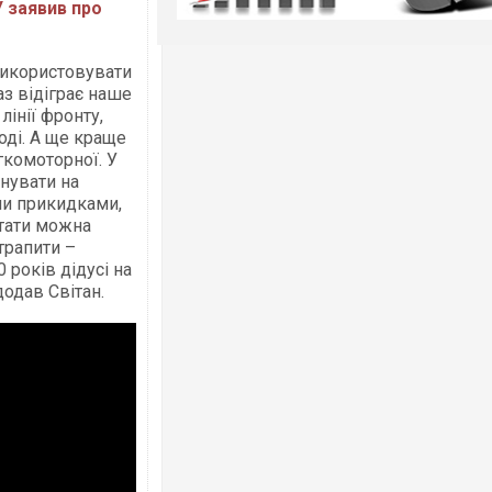
У заявив про
використовувати
з відіграє наше
інії фронту,
оді. А ще краще
егкомоторної. У
онувати на
ми прикидками,
ітати можна
трапити –
 років дідусі на
додав Світан.