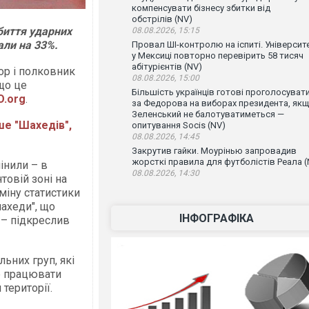
компенсувати бізнесу збитки від
обстрілів (NV)
збиття ударних
08.08.2026, 15:15
али на 33%.
Провал ШІ-контролю на іспиті. Університ
у Мексиці повторно перевірить 58 тисяч
абітурієнтів (NV)
ор і полковник
08.08.2026, 15:00
 що це
Більшість українців готові проголосуват
O.org
.
за Федорова на виборах президента, як
Зеленський не балотуватиметься —
ше "Шахедів",
опитування Socis (NV)
08.08.2026, 14:45
Закрутив гайки. Моурінью запровадив
жорсткі правила для футболістів Реала (
інили – в
08.08.2026, 14:30
овій зоні на
міну статистики
шахеди", що
ІНФОГРАФІКА
 – підкреслив
льних груп, які
е працювати
території.