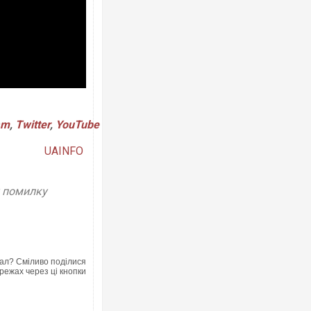
Ворог завдав комбінованого уда
двоє поранених. Ще десятеро п
після атаки БПЛА по ринку на Су
am
,
Twitter
,
YouTube
UAINFO
у помилку
Вже вивели на тести: Ferrari гот
ал? Сміливо поділися
позашляховика Purosangue. ВІД
режах через ці кнопки