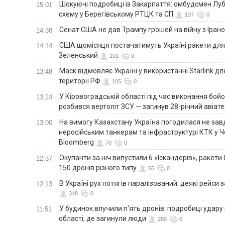
Шокуючі подробиці із Закарпаття: омбудсмен Лу
15:01
схему у Берегівському РТЦК та СП
137
0
Сенат США не дав Трампу грошей на війну з Іран
14:38
США щомісяця постачатимуть Україні ракети для P
14:14
Зеленський
101
0
Маск відмовляє Україні у використанні Starlink дл
13:48
території РФ
105
0
У Кіровоградській області під час виконання бой
13:24
розбився вертоліт ЗСУ — загинув 28-річний авіате
На вимогу Казахстану Україна погодилася не зав
13:00
неросійським танкерам та інфраструктурі КТК у 
Bloomberg
70
0
Окупанти за ніч випустили 6 «Іскандерів», ракети
12:37
150 дронів різного типу
56
0
В Україні рух потягів паралізований: деякі рейси
12:13
348
0
У будинок влучили п'ять дронів: подробиці удару 
11:51
області, де загинули люди
280
0