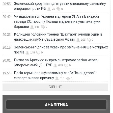
Зеленський доручив підготувати спеціальну санкційну
20:55
операцію проти РФ
75
0
Чи відмовиться Україна від героїв УПА та Бандери
20:42
заради ЄС: посол у Польщі відповів на ультиматуми
Варшави
346
0
Колишній головний тренер "Шахтаря" очолив один із
20:33
найкращих клубів Саудівської Аравії
103
0
Зеленський підписав укази про звільнення ще чотирьох
20:15
послів
149
0
Битва за Арктику: як кремль втрачає регіон через
20:01
імперські амбіції, – ГУР
649
0
Росія терміново шукає заміну своїм "Іскандерам":
19:54
експерт вказав причину
515
0
БІЛЬШЕ
АНАЛІТИКА