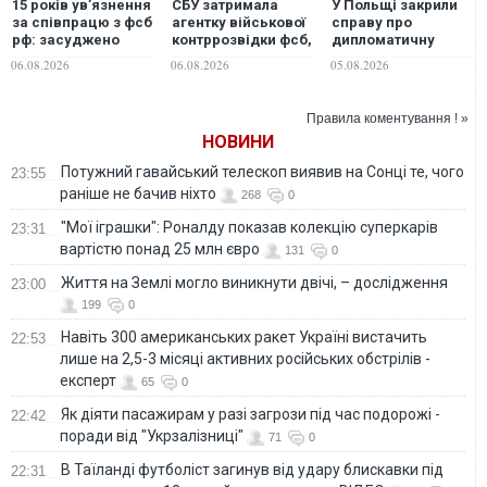
15 років ув’язнення
СБУ затримала
У Польщі закрили
за співпрацю з фсб
агентку військової
справу про
рф: засуджено
контррозвідки фсб,
дипломатичну
священнослужителя
яка шпигувала для
зраду у зв'язку зі
06.08.2026
06.08.2026
05.08.2026
УПЦ (МП)
ворога на
Смоленською
Дніпропетровщині
катастрофою
Правила коментування ! »
НОВИНИ
Потужний гавайський телескоп виявив на Сонці те, чого
23:55
раніше не бачив ніхто
268
0
"Мої іграшки": Роналду показав колекцію суперкарів
23:31
вартістю понад 25 млн євро
131
0
Життя на Землі могло виникнути двічі, – дослідження
23:00
199
0
Навіть 300 американських ракет Україні вистачить
22:53
лише на 2,5-3 місяці активних російських обстрілів -
експерт
65
0
Як діяти пасажирам у разі загрози під час подорожі -
22:42
поради від "Укрзалізниці"
71
0
В Таїланді футболіст загинув від удару блискавки під
22:31