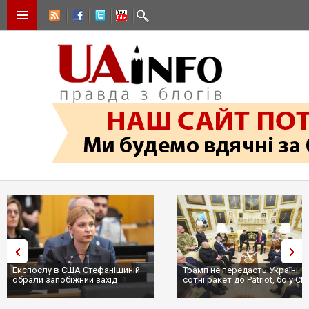
Експослу в США Стефанішиній
Трамп не передасть Україні
обрали запобіжний захід
сотні ракет до Patriot, бо у С
...