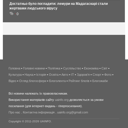
Достатньо було погладити: лемури на Мадагаскарі стали
жертвами людського вірусу
0
Головна
•
Головні новини
•
Політика
•
Суспільство
•
Економіка
беспроводной
•
Світ
•
Культура
•
Наука
•
Історія
•
Освіта
•
Авто
•
IT
•
Здоров'я
интернет
•
Спорт
•
Фото
•
Відео
•
Огляд блогосфери
•
Блоголента
•
Рейтинг блогів
киев
•
Блогожаби
и
Всі новини належать їх правовласникам.
область
Використання матеріалів сайту
uainfo.org
дозволяється за умови
wimax
посилання (для інтернет-видань - гіперпосилання).
интернет
Про нас
.
Контактна інформація
.
uainfo.org@gmail.com
в
киеве
Copyright © 2011-2026 UAINFO.
и