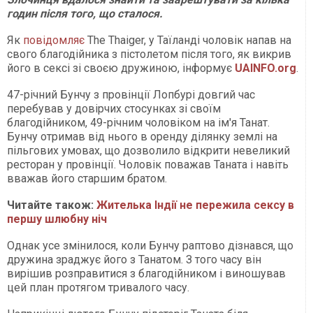
годин після того, що сталося.
Як
повідомляє
The Thaiger, у Таїланді чоловік напав на
свого благодійника з пістолетом після того, як викрив
його в сексі зі своєю дружиною, інформує
UAINFO.org
.
47-річний Бунчу з провінції Лопбурі довгий час
перебував у довірчих стосунках зі своїм
благодійником, 49-річним чоловіком на ім'я Танат.
Бунчу отримав від нього в оренду ділянку землі на
пільгових умовах, що дозволило відкрити невеликий
ресторан у провінції. Чоловік поважав Таната і навіть
вважав його старшим братом.
Читайте також:
Жителька Індії не пережила сексу в
першу шлюбну ніч
Однак усе змінилося, коли Бунчу раптово дізнався, що
дружина зраджує його з Танатом. З того часу він
вирішив розправитися з благодійником і виношував
цей план протягом тривалого часу.