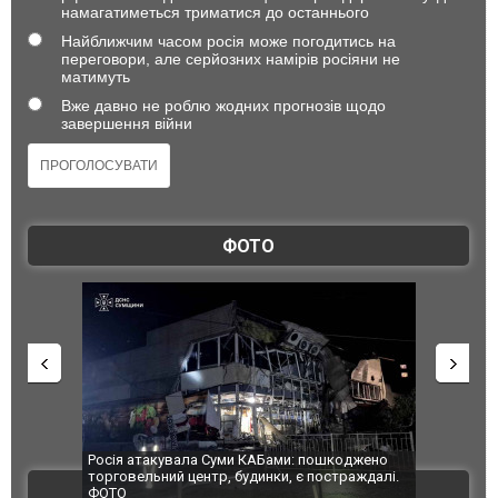
намагатиметься триматися до останнього
Найближчим часом росія може погодитись на
переговори, але серйозних намірів росіяни не
матимуть
Вже давно не роблю жодних прогнозів щодо
завершення війни
ФОТО
 КАБами: пошкоджено
Українські надзвичайники врятували козуленя
удинки, є постраждалі.
під час ліквідації масштабної лісової пожежі у
ВІДЕО
Франції