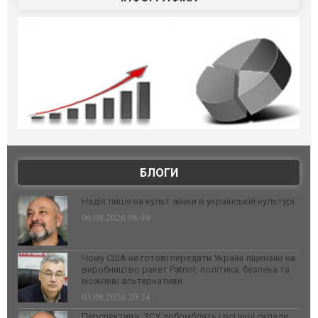
БЛОГИ
Надія лише на культ жінки в українській культурі
06.08.2026 08:49
Чому США не готові передати Україні ліцензію на
виробництво ракет Patriot: політика, безпека та
можливі альтернативи
03.08.2026 20:24
Перспектива: ЗСУ добомблять і всі інші склади