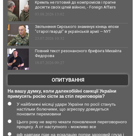
Кремль не готовий до компромісів і прагне
досягти своїх цілей війною, - Foreign Affairs
03.08.2026 13:02
Звільнення Сирського знаменує кінець епохи
"старої гвардії" в українській армії — NYT
23.07.2026 10:32
Повний текст резонансного брифінга Михайла
Федорова
18.07.2026 09:27
ОПИТУВАННЯ
На вашу думку, коли далекобійні санкції України
примусять росію сісти за стіл переговорів?
У найближчі місяці удари України по росії стануть
настільки болючими, що агресору доведеться
поновити перемовини
Цього року не варто чекати поновлення переговорного
процесу. А от наступного - можливо все
рф навпаки піде на ескалацію попри здоровий глузд і