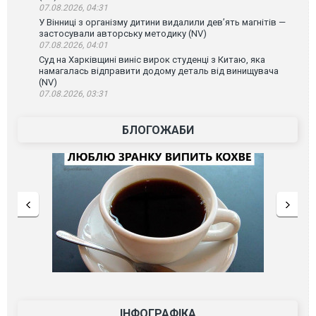
07.08.2026, 04:31
У Вінниці з організму дитини видалили дев’ять магнітів —
застосували авторську методику (NV)
07.08.2026, 04:01
Суд на Харківщині виніс вирок студенці з Китаю, яка
намагалась відправити додому деталь від винищувача
(NV)
07.08.2026, 03:31
БЛОГОЖАБИ
ІНФОГРАФІКА