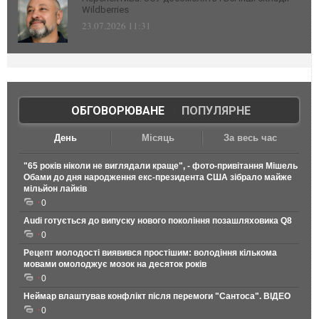
Wildberries
23.07.2026 11:31
ОБГОВОРЮВАНЕ
|
ПОПУЛЯРНЕ
День
Місяць
За весь час
"65 років ніколи не виглядали краще", - фото-привітання Мішель
Обами до дня народження екс-президента США зібрало майже
мільйон лайків
0
Audi готується до випуску нового покоління позашляховика Q8
0
Рецепт молодості виявився простішим: володіння кількома
мовами омолоджує мозок на десяток років
0
Неймар влаштував конфлікт після перемоги "Сантоса". ВІДЕО
0