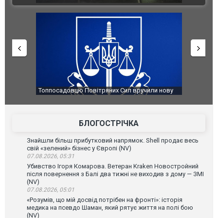
яних Сил вручили нову
Сили оборони уразили Ярославський НПЗ:
губернатор регіону заявив про наймасштабні
атаку. ВІДЕО
БЛОГОСТРІЧКА
Знайшли більш прибутковий напрямок. Shell продає весь
свій «зелений» бізнес у Європі (NV)
07.08.2026, 05:31
Убивство Ігоря Комарова. Ветеран Kraken Новостройний
після повернення з Балі два тижні не виходив з дому — ЗМІ
(NV)
07.08.2026, 05:01
«Розумів, що мій досвід потрібен на фронті»: історія
медика на псевдо Шаман, який рятує життя на полі бою
(NV)