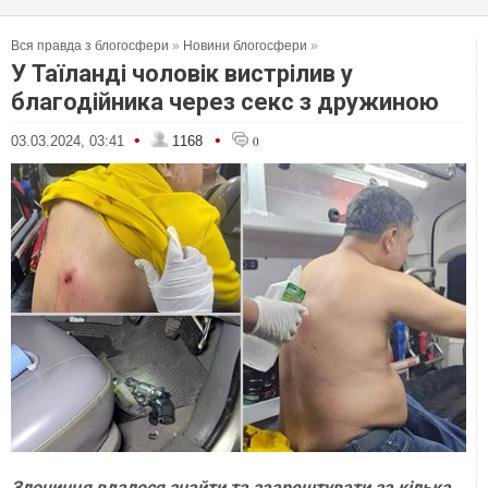
Вся правда з блогосфери
»
Новини блогосфери
»
У Таїланді чоловік вистрілив у
благодійника через секс з дружиною
•
•
03.03.2024, 03:41
1168
0
Злочинця вдалося знайти та заарештувати за кілька