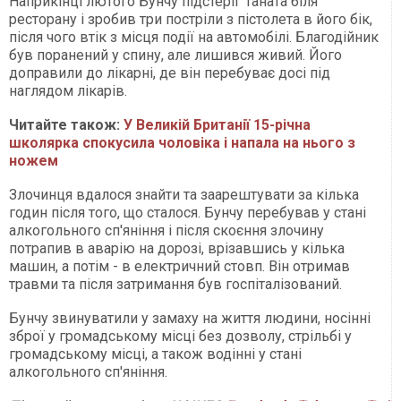
Наприкінці лютого Бунчу підстеріг Таната біля
ресторану і зробив три постріли з пістолета в його бік,
після чого втік з місця події на автомобілі. Благодійник
був поранений у спину, але лишився живий. Його
доправили до лікарні, де він перебуває досі під
наглядом лікарів.
Читайте також:
У Великій Британії 15-річна
школярка спокусила чоловіка і напала на нього з
ножем
Злочинця вдалося знайти та заарештувати за кілька
годин після того, що сталося. Бунчу перебував у стані
алкогольного сп'яніння і після скоєння злочину
потрапив в аварію на дорозі, врізавшись у кілька
машин, а потім - в електричний стовп. Він отримав
травми та після затримання був госпіталізований.
Бунчу звинуватили у замаху на життя людини, носінні
зброї у громадському місці без дозволу, стрільбі у
громадському місці, а також водінні у стані
алкогольного сп'яніння.