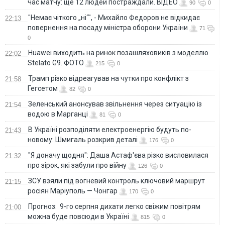
час матчу: ще 12 людей постраждали. ВІДЕО
90
0
"Немає чіткого „ні“", - Михайло Федоров не відкидає
22:13
повернення на посаду міністра оборони України
71
0
Huawei виходить на ринок позашляховиків з моделлю
22:02
Stelato G9. ФОТО
215
0
Трамп різко відреагував на чутки про конфлікт з
21:58
Гегсетом
82
0
Зеленський анонсував звільнення через ситуацію із
21:54
водою в Марганці
81
0
В Україні розподіляти електроенергію будуть по-
21:43
новому: Шмигаль розкрив деталі
176
0
"Я доначу щодня": Даша Астаф'єва різко висловилася
21:32
про зірок, які забули про війну
126
0
ЗСУ взяли під вогневий контроль ключовий маршрут
21:15
росіян Маріуполь — Чонгар
170
0
Прогноз: 9-го серпня дихати легко свіжим повітрям
21:00
можна буде повсюди в Україні
815
0