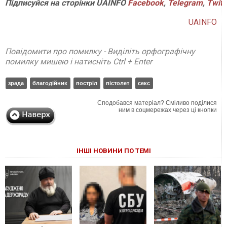
Підписуйся на сторінки UAINFO
Facebook
,
Telegram
,
Twitt
UAINFO
Повідомити про помилку - Виділіть орфографічну
помилку мишею і натисніть Ctrl + Enter
зрада
благодійник
постріл
пістолет
секс
Сподобався матеріал? Сміливо поділися
ним в соцмережах через ці кнопки
ІНШІ НОВИНИ ПО ТЕМІ