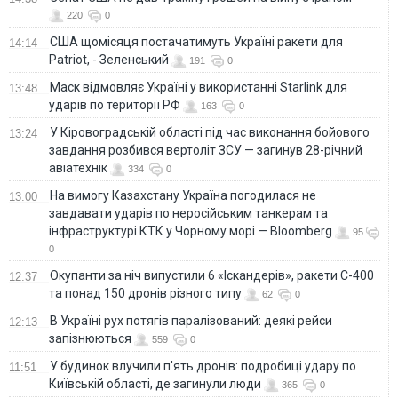
220
0
США щомісяця постачатимуть Україні ракети для
14:14
Patriot, - Зеленський
191
0
Маск відмовляє Україні у використанні Starlink для
13:48
ударів по території РФ
163
0
У Кіровоградській області під час виконання бойового
13:24
завдання розбився вертоліт ЗСУ — загинув 28-річний
авіатехнік
334
0
На вимогу Казахстану Україна погодилася не
13:00
завдавати ударів по неросійським танкерам та
інфраструктурі КТК у Чорному морі — Bloomberg
95
0
Окупанти за ніч випустили 6 «Іскандерів», ракети С-400
12:37
та понад 150 дронів різного типу
62
0
В Україні рух потягів паралізований: деякі рейси
12:13
запізнюються
559
0
У будинок влучили п'ять дронів: подробиці удару по
11:51
Київській області, де загинули люди
365
0