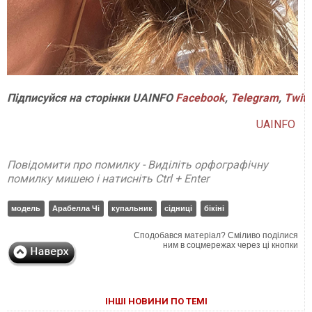
Підписуйся на сторінки UAINFO
Facebook
,
Telegram
,
Twitt
UAINFO
Повідомити про помилку - Виділіть орфографічну
помилку мишею і натисніть Ctrl + Enter
модель
Арабелла Чі
купальник
сідниці
бікіні
Сподобався матеріал? Сміливо поділися
ним в соцмережах через ці кнопки
ІНШІ НОВИНИ ПО ТЕМІ