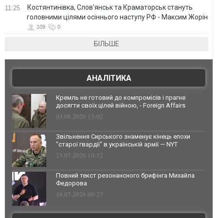
Костянтинівка, Слов'янськ та Краматорськ стануть
11:25
головними цілями осіннього наступу РФ - Максим Жорін
109
0
БІЛЬШЕ
АНАЛІТИКА
Кремль не готовий до компромісів і прагне
досягти своїх цілей війною, - Foreign Affairs
03.08.2026 13:02
Звільнення Сирського знаменує кінець епохи
"старої гвардії" в українській армії — NYT
23.07.2026 10:32
Повний текст резонансного брифінга Михайла
Федорова
18.07.2026 09:27