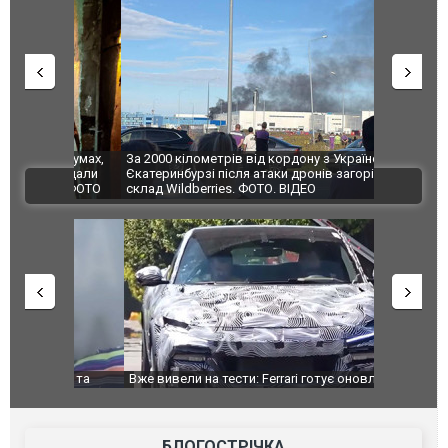
по Сумах,
За 2000 кілометрів від кордону з Україною: в
"Мої іграш
траждали
Єкатеринбурзі після атаки дронів загорівся
суперкарів
ВІДЕО
ині. ФОТО
склад Wildberries. ФОТО. ВІДЕО
дом та
Вже вивели на тести: Ferrari готує оновлення
Вийшов тре
позашляховика Purosangue. ВІДЕО
фільму "Аф
БЛОГОСТРІЧКА