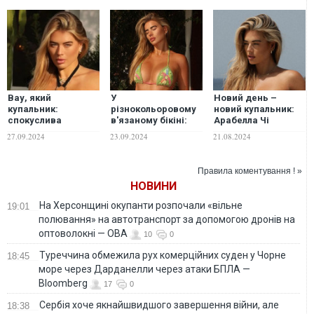
Вау, який
У
Новий день –
купальник:
різнокольоровому
новий купальник:
спокуслива
в'язаному бікіні:
Арабелла Чі
Арабелла Чі знову
Арабелла Чі
похизувалася
27.09.2024
23.09.2024
21.08.2024
хизується
похизувалася
сексуальним
стрункою фігурою.
стрункою фігурою.
пляжним луком.
ФОТО
ФОТО
ФОТО
Правила коментування ! »
НОВИНИ
На Херсонщині окупанти розпочали «вільне
19:01
полювання» на автотранспорт за допомогою дронів на
оптоволокні — ОВА
10
0
Туреччина обмежила рух комерційних суден у Чорне
18:45
море через Дарданелли через атаки БПЛА —
Bloomberg
17
0
Сербія хоче якнайшвидшого завершення війни, але
18:38