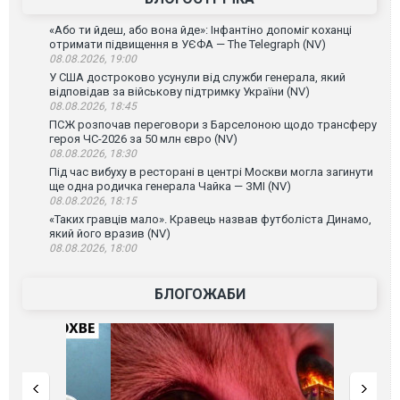
«Або ти йдеш, або вона йде»: Інфантіно допоміг коханці
отримати підвищення в УЄФА — The Telegraph (NV)
08.08.2026, 19:00
У США достроково усунули від служби генерала, який
відповідав за військову підтримку України (NV)
08.08.2026, 18:45
ПСЖ розпочав переговори з Барселоною щодо трансферу
героя ЧС-2026 за 50 млн євро (NV)
08.08.2026, 18:30
Під час вибуху в ресторані в центрі Москви могла загинути
ще одна родичка генерала Чайка — ЗМІ (NV)
08.08.2026, 18:15
«Таких гравців мало». Кравець назвав футболіста Динамо,
який його вразив (NV)
08.08.2026, 18:00
БЛОГОЖАБИ