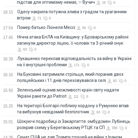
підстав для оптимізму немає, — Вучич
15
0
Одесу накрила потужна злива з градом та ураганним
18:15
вітром
71
0
Помер батько Ліонеля Мессі
17:54
65
0
Нічна атака БпЛА на Київщину: у Броварському районі
17:45
загинули директор ліцею, її чоловік та 3-річний онук
63
0
Лукашенко переклав відповідальність за війну в Україні
16:39
на її внутрішні проблеми
171
0
На Буковині затримали стрільця, який поранив двох
16:16
поліцейських і 11 днів переховувався в селі
82
0
Зеленський оцінив можливості країн світу надати
15:50
Україні ракети до Patriot
111
0
На території Болгарії поблизу кордону з Румунією впав
15:25
та вибухнув невідомий безпілотник
63
0
Шокуючі подробиці із Закарпаття: омбудсмен Лубінець
15:01
розкрив схему у Берегівському РТЦК та СП
358
0
Сенат США не дав Трампу грошей на війну з Іраном
14:38