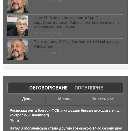
06.08.2026 08:49
Чому США не готові передати Україні ліцензію на
виробництво ракет Patriot: політика, безпека та
можливі альтернативи
03.08.2026 20:24
Перспектива: ЗСУ добомблять і всі інші склади
Wildberries
23.07.2026 11:31
ОБГОВОРЮВАНЕ
|
ПОПУЛЯРНЕ
День
Місяць
За весь час
Російська еліта боїться ФСБ, яка дедалі більше виходить з-під
контролю, - Bloomberg
0
Наталія Могилевська стала другою тренеркою 14-го сезону шоу