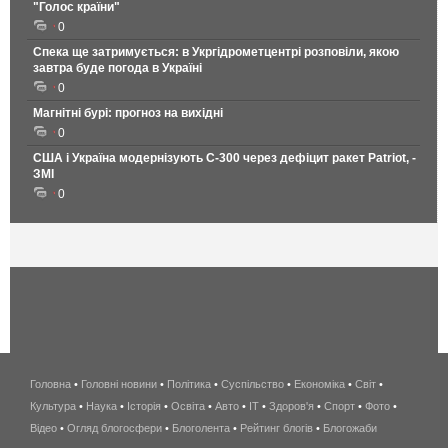
"Голос країни"
0
Спека ще затримується: в Укргідрометцентрі розповіли, якою
завтра буде погода в Україні
0
Магнітні бурі: прогноз на вихідні
0
США і Україна модернізують С-300 через дефіцит ракет Patriot, -
ЗМІ
0
Головна
•
Головні новини
•
Політика
•
Суспільство
•
Економіка
беспроводной
•
Світ
•
Культура
•
Наука
•
Історія
•
Освіта
•
Авто
•
IT
•
Здоров'я
интернет
•
Спорт
•
Фото
•
Відео
•
Огляд блогосфери
•
Блоголента
•
Рейтинг блогів
киев
•
Блогожаби