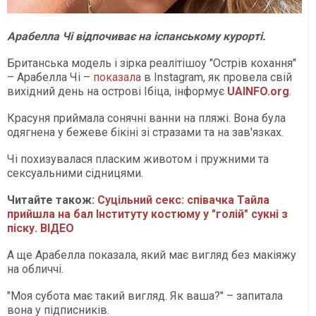
Арабелла Чі відпочиває на іспанському курорті.
Британська модель і зірка реалітішоу "Острів кохання"
– Арабелла Чі –
показала
в Instagram, як провела свій
вихідний день на острові Ібіца, інформує
UAINFO.org
.
Красуня приймала сонячні ванни на пляжі. Вона була
одягнена у бежеве бікіні зі стразами та на зав'язках.
Чі похизувалася пласким животом і пружними та
сексуальними сідницями.
Читайте також:
Суцільний секс: співачка Тайла
прийшла на бал Інституту костюму у "голій" сукні з
піску. ВІДЕО
А ще Арабелла показала, який має вигляд без макіяжу
на обличчі.
"Моя субота має такий вигляд. Як ваша?" – запитала
вона у підписників.