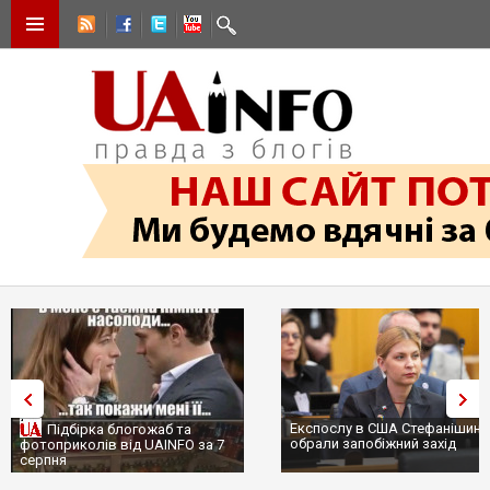
Експослу в США Стефанішиній
Трамп не передасть Україні
обрали запобіжний захід
сотні ракет до Patriot, бо у С
...