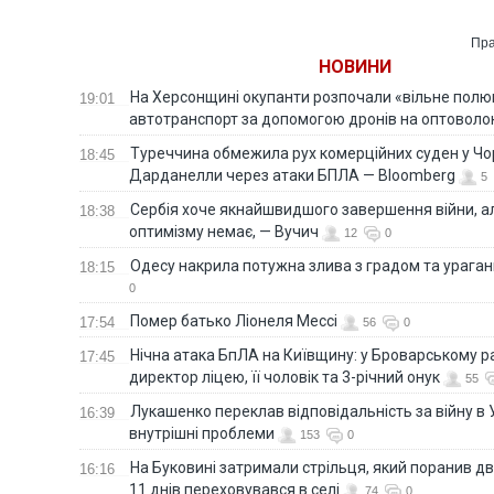
Пра
НОВИНИ
На Херсонщині окупанти розпочали «вільне полю
19:01
автотранспорт за допомогою дронів на оптоволо
Туреччина обмежила рух комерційних суден у Чо
18:45
Дарданелли через атаки БПЛА — Bloomberg
5
Сербія хоче якнайшвидшого завершення війни, ал
18:38
оптимізму немає, — Вучич
12
0
Одесу накрила потужна злива з градом та урага
18:15
0
Помер батько Ліонеля Мессі
17:54
56
0
Нічна атака БпЛА на Київщину: у Броварському р
17:45
директор ліцею, її чоловік та 3-річний онук
55
Лукашенко переклав відповідальність за війну в Ук
16:39
внутрішні проблеми
153
0
На Буковині затримали стрільця, який поранив дв
16:16
11 днів переховувався в селі
74
0