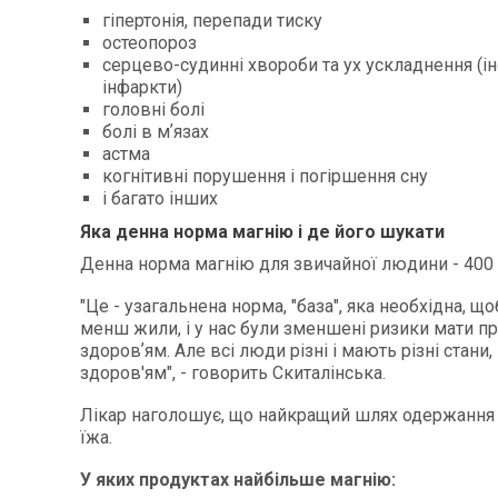
гіпертонія, перепади тиску
остеопороз
серцево-судинні хвороби та ух ускладнення (ін
інфаркти)
головні болі
болі в мʼязах
астма
когнітивні порушення і погіршення сну
і багато інших
Яка денна норма магнію і де його шукати
Денна норма магнію для звичайної людини - 400 
"Це - узагальнена норма, "база", яка необхідна, що
менш жили, і у нас були зменшені ризики мати п
здоровʼям. Але всі люди різні і мають різні стани, 
здоров'ям", - говорить Скиталінська.
Лікар наголошує, що найкращий шлях одержання 
їжа.
У яких продуктах найбільше магнію: