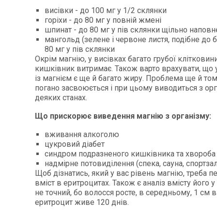
висівки - до 100 мг у 1/2 склянки
горіхи - до 80 мг у повній жмені
шпинат - до 80 мг у пів склянки щільно наповн
мангольд (зелене і червоне листя, подібне до б
80 мг у пів склянки
Окрім магнію, у висівках багато грубої клітковин
кишківник витримає. Також варто врахувати, що у
із магнієм є ще й багато жиру. Проблема ще й том
погано засвоюється і при цьому виводиться з орг
деяких станах.
Що прискорює виведення магнію з організму:
вживання алкоголю
цукровий діабет
синдром подразненого кишківника та хвороба
надмірне потовиділення (спека, сауна, спортзал
Щоб дізнатись, який у вас рівень магнію, треба п
вміст в еритроцитах. Також є аналіз вмісту його у 
не точний, бо волосся росте, в середньому, 1 см в
еритроцит живе 120 днів.