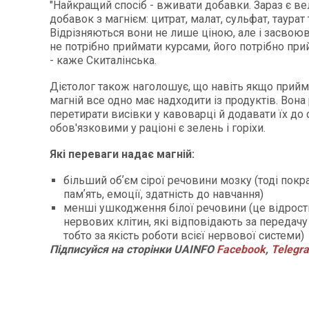
"Найкращий спосіб - вживати добавки. Зараз є ве
добавок з магнієм: цитрат, малат, сульфат, таурат т
Відрізняються вони не лише ціною, але і засвоюв
не потрібно приймати курсами, його потрібно прий
- каже Скиталінська.
Дієтолог також наголошує, що навіть якщо прийм
магній все одно має надходити із продуктів. Вона
перетирати висівки у кавоварці й додавати їх до 
обов'язковими у раціоні є зелень і горіхи.
Які переваги надає магній:
більший обʼєм сірої речовини мозку (тоді пок
памʼять, емоції, здатність до навчання)
менші ушкодження білої речовини (це відрост
нервових клітин, які відповідають за передачу
тобто за якість роботи всієї нервової системи)
Підписуйся на сторінки UAINFO
Facebook
,
Telegr