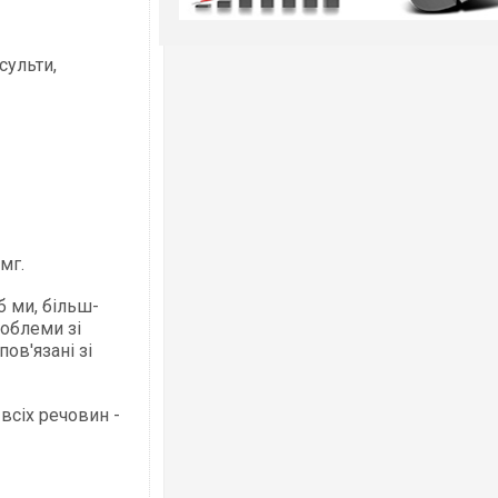
сульти,
мг.
б ми, більш-
роблеми зі
пов'язані зі
всіх речовин -