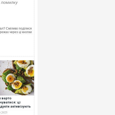
у помилку
ал? Сміливо поділися
режах через ці кнопки
 варто
чуватися: ці
дукти активізують
цес схуднення
0.2025