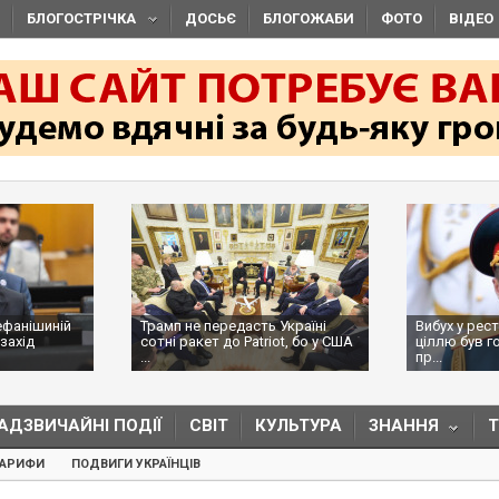
БЛОГОСТРІЧКА
ДОСЬЄ
БЛОГОЖАБИ
ФОТО
ВІДЕО
ефанішиній
Трамп не передасть Україні
Вибух у рес
захід
сотні ракет до Patriot, бо у США
ціллю був г
...
пр...
АДЗВИЧАЙНІ ПОДІЇ
СВІТ
КУЛЬТУРА
ЗНАННЯ
ТАРИФИ
ПОДВИГИ УКРАЇНЦІВ