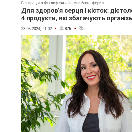
Вся правда з блогосфери
»
Новини блогосфери
»
Для здоров'я серця і кісток: дієто
4 продукти, які збагачують організ
•
•
23.05.2024, 21:02
875
0