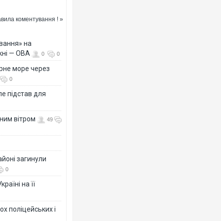
вила коментування ! »
вання» на
кні — ОВА
0
0
рне море через
0
е підстав для
нним вітром
49
айоні загинули
0
раїні на її
ох поліцейських і