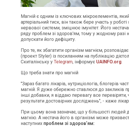
Магній є одним із ключових мікроелементів, яки
артеріальний тиск, він також бере участь у роботі м
нервової системи, зміцнює імунітет. Його нестач
ряду проблем зі здоров'ям, тому у жодному разі
допускати його дефіциту.
Про те, як збагатити організм магнієм, розповіда
(проект Styler) із посиланням на публікацію дієто
Скиталінську у
Telegram
, інформує
UAINFO.org
.
Що треба знати про магній
"Зараз багато лікарів, нутриціологів, блогерів ча
магній. Я дуже обережно ставлюся до закликів пр
інші добавки, я віддаю перевагу все перевіряти, 
результати достовірних досліджень", - каже лікар
При цьому вона зазначає, що у більшості людей д
магнію. А нестача його в організмі може призвес
наступних
проблем зі здоровʼям: