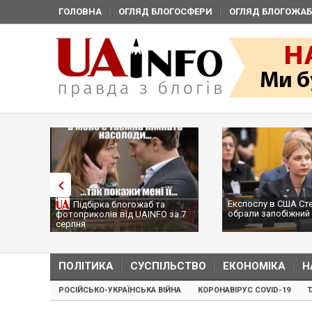
ГОЛОВНА
ОГЛЯД БЛОГОСФЕРИ
ОГЛЯД БЛОГОЖАБ
Експослу в США Ст
Підбірка блогожаб та
обрали запобіжний 
фотоприколів від UAINFO за 7
серпня
ПОЛІТИКА
СУСПІЛЬСТВО
ЕКОНОМІКА
Н
РОСІЙСЬКО-УКРАЇНСЬКА ВІЙНА
КОРОНАВІРУС COVID-19