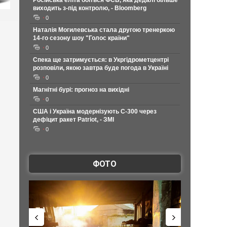
Російська еліта боїться ФСБ, яка дедалі більше
виходить з-під контролю, - Bloomberg
0
Наталія Могилевська стала другою тренеркою
14-го сезону шоу "Голос країни"
0
Спека ще затримується: в Укргідрометцентрі
розповіли, якою завтра буде погода в Україні
0
Магнітні бурі: прогноз на вихідні
0
США і Україна модернізують С-300 через
дефіцит ракет Patriot, - ЗМІ
0
ФОТО