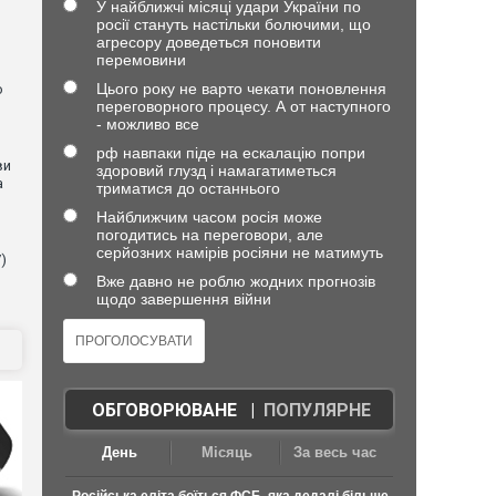
У найближчі місяці удари України по
росії стануть настільки болючими, що
агресору доведеться поновити
перемовини
Цього року не варто чекати поновлення
ю
переговорного процесу. А от наступного
- можливо все
рф навпаки піде на ескалацію попри
ви
здоровий глузд і намагатиметься
а
триматися до останнього
Найближчим часом росія може
погодитись на переговори, але
серйозних намірів росіяни не матимуть
)
Вже давно не роблю жодних прогнозів
щодо завершення війни
ОБГОВОРЮВАНЕ
|
ПОПУЛЯРНЕ
День
Місяць
За весь час