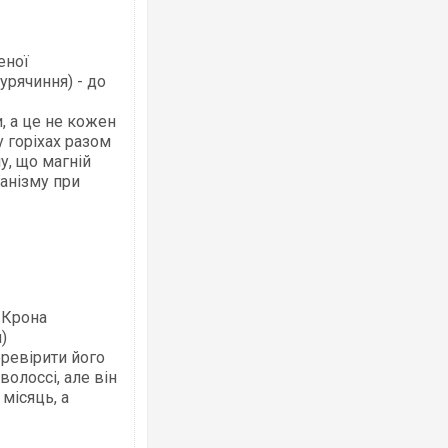
еної
Ворог завдав комбінованого удару по
урячиння) - до
двоє поранених. Ще десятеро постра
після атаки БПЛА по ринку на Сумщині
и, а це не кожен
 горіхах разом
у, що магній
анізму при
 Крона
Одесу накрила потужна злива з градо
)
ураганним вітром
еревірити його
волоссі, але він
 місяць, а