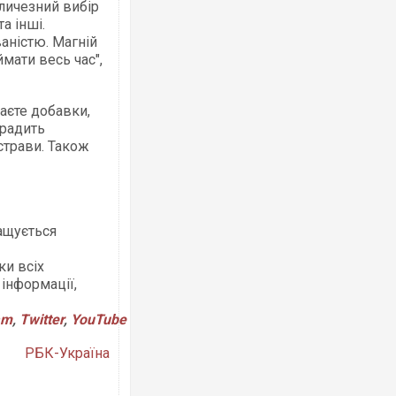
личезний вибір
а інші.
аністю. Магній
мати весь час",
аєте добавки,
 радить
страви. Також
ращується
ки всіх
 інформації,
am
,
Twitter
,
YouTube
РБК-Україна