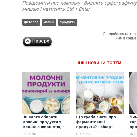
Повідомити про помилку - Виділіть орфографічн
мишею і натисніть Ctrl + Enter
дієтолог
магній
продукти
Сподобався матері
ним в соцме
ІНШІ НОВИНИ ПО ТЕМІ
Чи варто обирати
Що треба знати про
Чим
молочні продукти з
ферментовані
хар
меншою жирністю, -
продукти? - лікар-
про
лікар-дієтолог
дієтолог
про
10.03.2026
16.02.2026
16.1