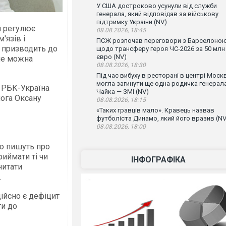
У США достроково усунули від служби
генерала, який відповідав за військову
підтримку України (NV)
й регулює
08.08.2026, 18:45
'язів і
ПСЖ розпочав переговори з Барселоно
а призводить до
щодо трансферу героя ЧС-2026 за 50 млн
євро (NV)
 не можна
08.08.2026, 18:30
Під час вибуху в ресторані в центрі Моск
могла загинути ще одна родичка генерал
є РБК-Україна
Чайка — ЗМІ (NV)
лога Оксану
08.08.2026, 18:15
«Таких гравців мало». Кравець назвав
футболіста Динамо, який його вразив (NV
08.08.2026, 18:00
сто пишуть про
иймати ті чи
ІНФОГРАФІКА
читати
.
ійсно є дефіцит
ти до