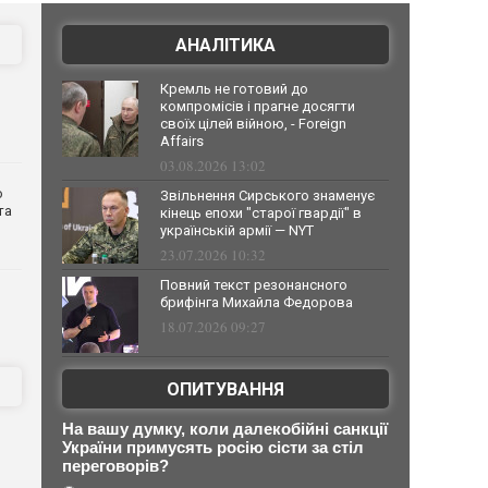
АНАЛІТИКА
Кремль не готовий до
компромісів і прагне досягти
своїх цілей війною, - Foreign
Affairs
03.08.2026 13:02
о
Звільнення Сирського знаменує
та
кінець епохи "старої гвардії" в
українській армії — NYT
23.07.2026 10:32
Повний текст резонансного
брифінга Михайла Федорова
18.07.2026 09:27
ОПИТУВАННЯ
На вашу думку, коли далекобійні санкції
України примусять росію сісти за стіл
переговорів?