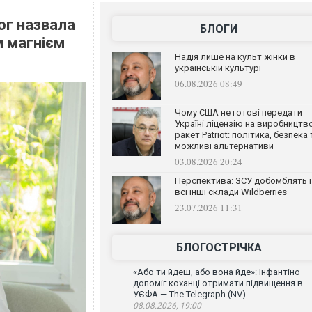
лог назвала
БЛОГИ
м магнієм
Надія лише на культ жінки в
українській культурі
06.08.2026 08:49
Чому США не готові передати
Україні ліцензію на виробництв
ракет Patriot: політика, безпека 
можливі альтернативи
03.08.2026 20:24
Перспектива: ЗСУ добомблять і
всі інші склади Wildberries
23.07.2026 11:31
БЛОГОСТРІЧКА
«Або ти йдеш, або вона йде»: Інфантіно
допоміг коханці отримати підвищення в
УЄФА — The Telegraph (NV)
08.08.2026, 19:00