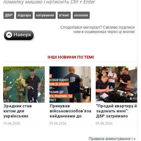
помилку мишею і натисніть Ctrl + Enter
ДБР
підозра
катування
в’язні
колонія
Сподобався матеріал? Сміливо поділися
ним в соцмережах через ці кнопки
ІНШІ НОВИНИ ПО ТЕМІ
Зрадник став
Прикував
"Продай квартиру й
катом для
військовозобов’язаного
задонать мені":
українських
кайданками до
ДБР затримало
полонених у
драбини на всю
офіцера, який
18.06.2026
05.08.2026
05.08.2026
Горлівці: ДБР та
ніч: судитимуть
вимагав $10 тисяч
СБУ оголосили
працівника ТЦК на
у військового в
підозру
Закарпатті
СЗЧ
Правила коментування ! »