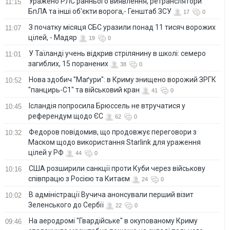
Уражено РЛС раннього виявлення, ретранслятори
11:15
БпЛА та інші об'єкти ворога,- Генштаб ЗСУ
17
0
З початку місяця СБС уразили понад 11 тисяч ворожих
11:07
цілей, - Мадяр
19
0
У Таїланді учень відкрив стрілянину в школі: семеро
11:01
загиблих, 15 поранених
38
0
Нова здобич "Маґури": в Криму знищено ворожий ЗРГК
10:52
"панцирь-С1" та військовий кран
41
0
Ісландія попросила Брюссель не втручатися у
10:45
референдум щодо ЄС
62
0
Федоров повідомив, що продовжує переговори з
10:32
Маском щодо використання Starlink для ураження
цілей у РФ
44
0
США розширили санкції проти Куби через військову
10:16
співпрацю з Росією та Китаєм
24
0
В адміністрації Вучича анонсували перший візит
10:02
Зеленського до Сербії
22
0
На аеродромі "Гвардійське" в окупованому Криму
09:46