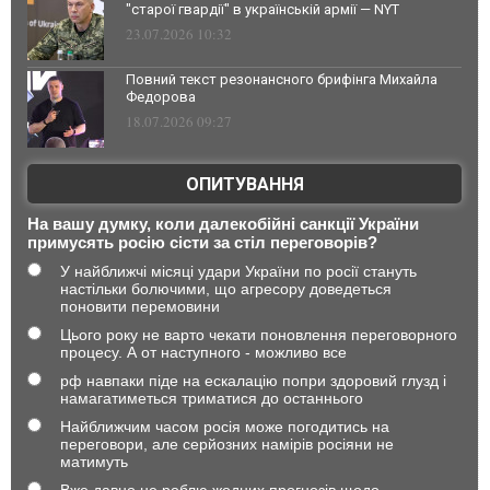
"старої гвардії" в українській армії — NYT
23.07.2026 10:32
Повний текст резонансного брифінга Михайла
Федорова
18.07.2026 09:27
ОПИТУВАННЯ
На вашу думку, коли далекобійні санкції України
примусять росію сісти за стіл переговорів?
У найближчі місяці удари України по росії стануть
настільки болючими, що агресору доведеться
поновити перемовини
Цього року не варто чекати поновлення переговорного
процесу. А от наступного - можливо все
рф навпаки піде на ескалацію попри здоровий глузд і
намагатиметься триматися до останнього
Найближчим часом росія може погодитись на
переговори, але серйозних намірів росіяни не
матимуть
Вже давно не роблю жодних прогнозів щодо