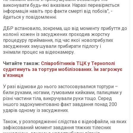
виконувати будь-які вказівки. Наразі перевіряється
інформація навіть про факти смерті від побоїв", -
йдеться у повідомленні.
ДБР встановило, зокрема, що від моменту прибуття до
колонії кожен із засуджених проходив жорстку
процедуру приймання, під час якої новоприбулих
засуджених змушували прибирати підлогу і
знімали процес на відеокамеру.
Читайте також:
Співробітників ТЦК у Тернополі
судитимуть за тортури мобілізованих. Їм загрожує
в'язниця
У разі відмови до нього застосовувалися тортури –
били руками, ногами, гумовими кийками, палицями у
різні частини тіла, викручували руки тощо. Серед
іншого задокументовано факт завдання понад 200
ударів одному із засуджених.
Також, у розпорядженні слідства є відеофайли, на яких
зафіксований момент завдання тяжких тілесних