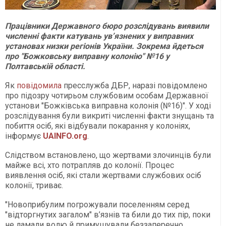
Працівники Державного бюро розслідувань виявили
численні факти катувань ув’язнених у виправних
установах низки регіонів України. Зокрема йдеться
про "Божковську виправну колонію" №16 у
Полтавській області.
Як
повідомила
пресслужба ДБР, наразі повідомлено
про підозру чотирьом службовим особам Державної
установи "Божківська виправна колонія (№16)". У ході
розслідування були викриті численні факти знущань та
побиття осіб, які відбували покарання у колоніях,
інформує
UAINFO.org
.
Слідством встановлено, що жертвами злочинців були
майже всі, хто потрапляв до колонії. Процес
виявлення осіб, які стали жертвами службових осіб
колонії, триває.
"Новоприбулим погрожували поселенням серед
"відторгнутих загалом" в’язнів та били до тих пір, поки
не ламали волю й примушували беззаперечно