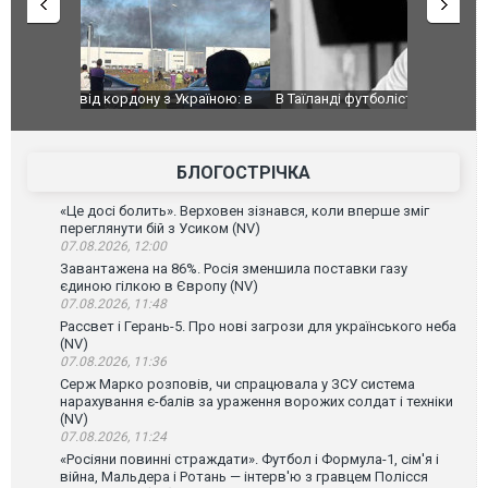
країною: в
В Таїланді футболіст загинув від удару
Топпосадов
агорівся
блискавки під час матчу: ще 12 людей
підозру
постраждали. ВІДЕО
БЛОГОСТРІЧКА
«Це досі болить». Верховен зізнався, коли вперше зміг
переглянути бій з Усиком (NV)
07.08.2026, 12:00
Завантажена на 86%. Росія зменшила поставки газу
єдиною гілкою в Європу (NV)
07.08.2026, 11:48
Рассвет і Герань-5. Про нові загрози для українського неба
(NV)
07.08.2026, 11:36
Серж Марко розповів, чи спрацювала у ЗСУ система
нарахування є-балів за ураження ворожих солдат і техніки
(NV)
07.08.2026, 11:24
«Росіяни повинні страждати». Футбол і Формула-1, сім'я і
війна, Мальдера і Ротань — інтерв'ю з гравцем Полісся