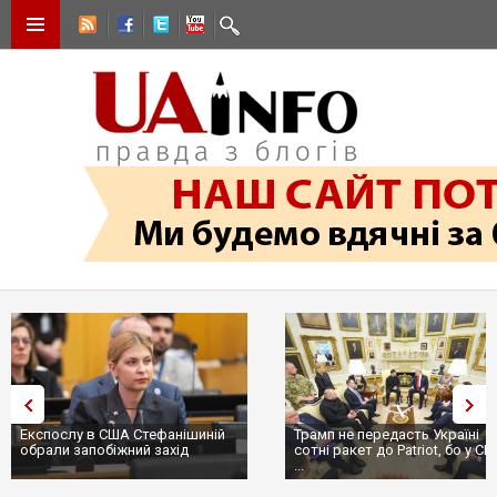
Експослу в США Стефанішиній
Трамп не передасть Україні
обрали запобіжний захід
сотні ракет до Patriot, бо у С
...