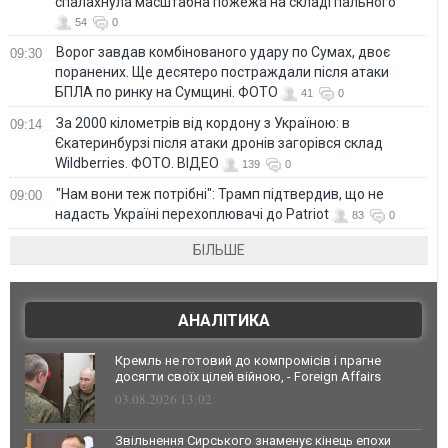
спалахнула масштабна пожежа на складі пального
54
0
Ворог завдав комбінованого удару по Сумах, двоє
09:30
поранених. Ще десятеро постраждали після атаки
БПЛА по ринку на Сумщині. ФОТО
41
0
За 2000 кілометрів від кордону з Україною: в
09:14
Єкатеринбурзі після атаки дронів загорівся склад
Wildberries. ФОТО. ВІДЕО
139
0
"Нам вони теж потрібні": Трамп підтвердив, що не
09:00
надасть Україні перехоплювачі до Patriot
83
0
БІЛЬШЕ
АНАЛІТИКА
Кремль не готовий до компромісів і прагне
досягти своїх цілей війною, - Foreign Affairs
03.08.2026 13:02
Звільнення Сирського знаменує кінець епохи