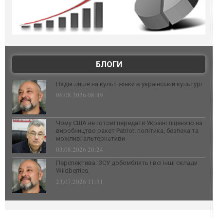
БЛОГИ
Надія лише на культ жінки в українській культурі
06.08.2026 08:49
Чому США не готові передати Україні ліцензію на
виробництво ракет Patriot: політика, безпека та
можливі альтернативи
03.08.2026 20:24
Перспектива: ЗСУ добомблять і всі інші склади
Wildberries
23.07.2026 11:31