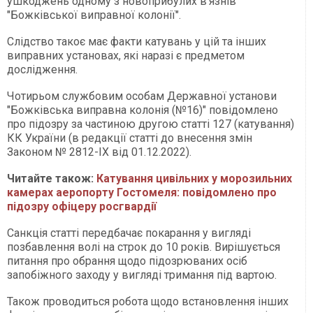
ушкоджень одному з новоприбулих в’язнів
"Божківської виправної колонії".
Слідство такоє має факти катувань у цій та інших
виправних установах, які наразі є предметом
дослідження.
Чотирьом службовим особам Державної установи
"Божківська виправна колонія (№16)" повідомлено
про підозру за частиною другою статті 127 (катування)
КК України (в редакції статті до внесення змін
Законом № 2812-ІХ від 01.12.2022).
Читайте також:
Катування цивільних у морозильних
камерах аеропорту Гостомеля: повідомлено про
підозру офіцеру росгвардії
Санкція статті передбачає покарання у вигляді
позбавлення волі на строк до 10 років. Вирішується
питання про обрання щодо підозрюваних осіб
запобіжного заходу у вигляді тримання під вартою.
Також проводиться робота щодо встановлення інших