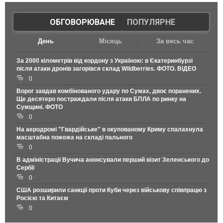
ОБГОВОРЮВАНЕ
|
ПОПУЛЯРНЕ
День
Місяць
За весь час
За 2000 кілометрів від кордону з Україною: в Єкатеринбурзі
після атаки дронів загорівся склад Wildberries. ФОТО. ВІДЕО
0
Ворог завдав комбінованого удару по Сумах, двоє поранених.
Ще десятеро постраждали після атаки БПЛА по ринку на
Сумщині. ФОТО
0
На аеродромі "Гвардійське" в окупованому Криму спалахнула
масштабна пожежа на складі пального
0
В адміністрації Вучича анонсували перший візит Зеленського до
Сербії
0
США розширили санкції проти Куби через військову співпрацю з
Росією та Китаєм
0