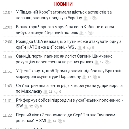
екснацгвардійцю
НОВИНИ
У Південній Кореї затримали шістьох активістів за
12:07
несанкціоновану поїздку в Україну
0
0
В акваторії Чорного моря біля села Коблеве стався
12:03
вибух: загинув 45-річний чоловік
6
0
Розвідка США вважає, що Путін може атакувати одну з
12:00
країн НАТО вже цієї осені, - WSJ
6
0
Санкції, порти, паливо: як логіст Євгеній Шимченко
11:55
рахує ціну перевезення на різних ринках
12
0
У Греції хочуть, щоб Трамп допоміг відібрати у Британії
11:51
мармурові скульптури Парфенону
17
0
СБУ затримала агентів рф, які коригували удари ворога
11:43
по Миколаєву
11
0
РФ формує бойові підрозділи з українських полонених, -
11:31
ISW
92
0
Перший візит Зеленського до Сербії стане "ляпасом
11:22
росіянам" — ЗМІ
44
0