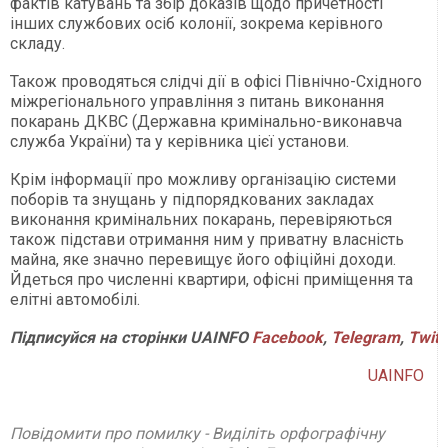
фактів катувань та збір доказів щодо причетності
інших службових осіб колонії, зокрема керівного
складу.
Також проводяться слідчі дії в офісі Північно-Східного
міжрегіонального управління з питань виконання
покарань ДКВС (Державна кримінально-виконавча
служба України) та у керівника цієї установи.
Крім інформації про можливу організацію системи
поборів та знущань у підпорядкованих закладах
виконання кримінальних покарань, перевіряються
також підстави отримання ним у приватну власність
майна, яке значно перевищує його офіційні доходи.
Йдеться про численні квартири, офісні приміщення та
елітні автомобілі.
Підписуйся на сторінки UAINFO
Facebook
,
Telegram
,
Twitt
UAINFO
Повідомити про помилку - Виділіть орфографічну