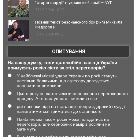
"старої гвардії" в українській армії — NYT
23.07.2026 10:32
Повний текст резонансного брифінга Михайла
Федорова
18.07.2026 09:27
ОПИТУВАННЯ
На вашу думку, коли далекобійні санкції України
примусять росію сісти за стіл переговорів?
У найближчі місяці удари України по росії стануть
настільки болючими, що агресору доведеться
поновити перемовини
Цього року не варто чекати поновлення переговорного
процесу. А от наступного - можливо все
рф навпаки піде на ескалацію попри здоровий глузд і
намагатиметься триматися до останнього
Найближчим часом росія може погодитись на
переговори, але серйозних намірів росіяни не
матимуть
Вже давно не роблю жодних прогнозів щодо