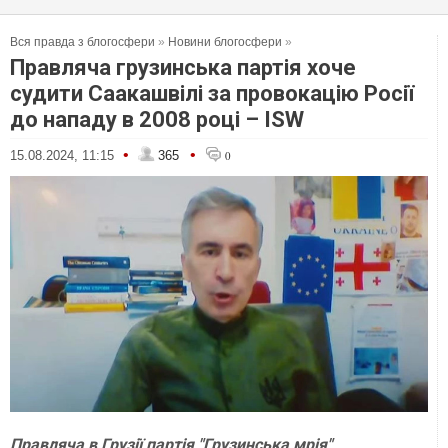
Вся правда з блогосфери
»
Новини блогосфери
»
Правляча грузинська партія хоче
судити Саакашвілі за провокацію Росії
до нападу в 2008 році – ISW
•
•
15.08.2024, 11:15
365
0
Правляча в Грузії партія "Грузинська мрія"