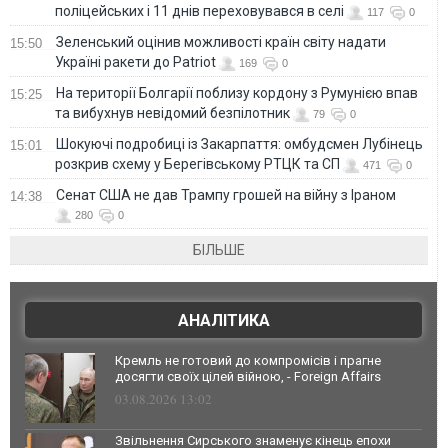
поліцейських і 11 днів переховувався в селі
117
0
Зеленський оцінив можливості країн світу надати
15:50
Україні ракети до Patriot
169
0
На території Болгарії поблизу кордону з Румунією впав
15:25
та вибухнув невідомий безпілотник
79
0
Шокуючі подробиці із Закарпаття: омбудсмен Лубінець
15:01
розкрив схему у Берегівському РТЦК та СП
471
0
Сенат США не дав Трампу грошей на війну з Іраном
14:38
280
0
БІЛЬШЕ
АНАЛІТИКА
Кремль не готовий до компромісів і прагне
досягти своїх цілей війною, - Foreign Affairs
03.08.2026 13:02
Звільнення Сирського знаменує кінець епохи