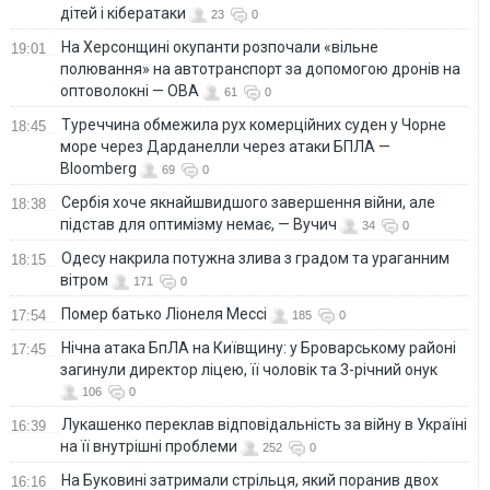
дітей і кібератаки
23
0
На Херсонщині окупанти розпочали «вільне
19:01
полювання» на автотранспорт за допомогою дронів на
оптоволокні — ОВА
61
0
Туреччина обмежила рух комерційних суден у Чорне
18:45
море через Дарданелли через атаки БПЛА —
Bloomberg
69
0
Сербія хоче якнайшвидшого завершення війни, але
18:38
підстав для оптимізму немає, — Вучич
34
0
Одесу накрила потужна злива з градом та ураганним
18:15
вітром
171
0
Помер батько Ліонеля Мессі
17:54
185
0
Нічна атака БпЛА на Київщину: у Броварському районі
17:45
загинули директор ліцею, її чоловік та 3-річний онук
106
0
Лукашенко переклав відповідальність за війну в Україні
16:39
на її внутрішні проблеми
252
0
На Буковині затримали стрільця, який поранив двох
16:16