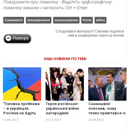
Повідомити про помилку - Виділіть орфографічну
помилку мишею і натисніть Ctrl + Enter
Саакашвілі
звинувачення
провокування
Росія
війна
Сподобався матеріал? Сміливо поділися
ним в соцмережах через ці кнопки
ІНШІ НОВИНИ ПО ТЕМІ
"Головна проблема
Героя російсько-
Саакашвілі
– в українцях.
української війни
пояснив, чому
Росіяни не йдуть
нагородили
тепло привітався із
туди, де люди
квартирою в Одесі.
Кучмою
12.09.2017
19.11.2015
14.09.2015
здорові", –
ФОТО, ВІДЕО
політолог