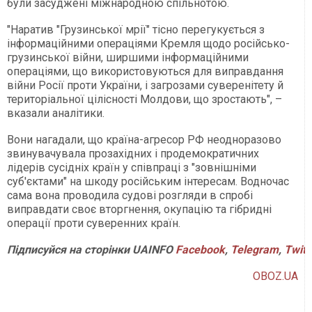
були засуджені міжнародною спільнотою.
"Наратив "Грузинської мрії" тісно перегукується з
інформаційними операціями Кремля щодо російсько-
грузинської війни, ширшими інформаційними
операціями, що використовуються для виправдання
війни Росії проти України, і загрозами суверенітету й
територіальної цілісності Молдови, що зростають", –
вказали аналітики.
Вони нагадали, що країна-агресор РФ неодноразово
звинувачувала прозахідних і продемократичних
лідерів сусідніх країн у співпраці з "зовнішніми
суб'єктами" на шкоду російським інтересам. Водночас
сама вона проводила судові розгляди в спробі
виправдати своє вторгнення, окупацію та гібридні
операції проти суверенних країн.
Підписуйся
на
сторінки
UAINFO
Facebook
,
Telegram
,
Twitt
OBOZ.UA