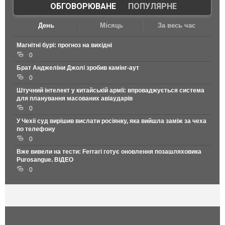
ОБГОВОРЮВАНЕ
|
ПОПУЛЯРНЕ
День
Місяць
За весь час
Магнітні бурі: прогноз на вихідні
0
Брат Анджеліни Джолі зробив камінг-аут
0
Штучний інтелект у китайській армії: впроваджується система
для планування масованих авіаударів
0
У Чехії суд вирішив вислати росіянку, яка вийшла заміж за чеха
по телефону
0
Вже вивели на тести: Ferrari готує оновлення позашляховика
Purosangue. ВІДЕО
0