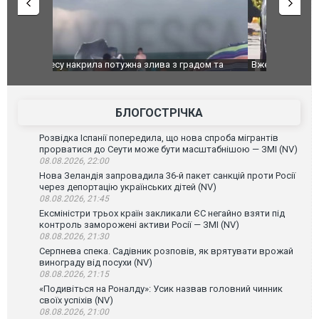
дом та
Вже вивели на тести: Ferrari готує оновлення
Вийшов тре
позашляховика Purosangue. ВІДЕО
фільму "Аф
БЛОГОСТРІЧКА
Розвідка Іспанії попередила, що нова спроба мігрантів
прорватися до Сеути може бути масштабнішою — ЗМІ (NV)
08.08.2026, 22:00
Нова Зеландія запровадила 36-й пакет санкцій проти Росії
через депортацію українських дітей (NV)
08.08.2026, 21:45
Ексміністри трьох країн закликали ЄС негайно взяти під
контроль заморожені активи Росії — ЗМІ (NV)
08.08.2026, 21:30
Серпнева спека. Садівник розповів, як врятувати врожай
винограду від посухи (NV)
08.08.2026, 21:15
«Подивіться на Роналду»: Усик назвав головний чинник
своїх успіхів (NV)
08.08.2026, 21:00