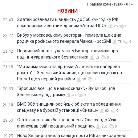
Правила коментування ! »
НОВИНИ
Здатен розвивати швидкість до 560 км/год - у РФ
22:49
похвалилися зенітним дроном «Астра-ППО»
23
0
Вибух у московському ресторані: померла ще одна
22:22
родичка російського генерала Чайка, - росЗМІ
78
0
Первинний аналіз уламків: у Болгарії заявили про
21:42
падіння українського безпілотника
52
0
"Ми займаємося папірцями. А летить не паперова
21:18
ракета", - Зеленський заявив, що просив ліцензії на
Patriot ще у перший рік війни
30
0
"Зробимо все, що в наших силах", - Вучич обіцяв
20:39
Зеленському підтримку
41
0
ВМС ЗСУ знищили російські об'єкти та обладнання
20:16
спецназу на буровій установці «Сиваш»
62
0
Остаточна точка без повернень: Олександр Усік
19:50
анонсував свій прощальний поєдинок
230
0
Нова Зеландія ввела санкції проти РФ за викрадення
19:25