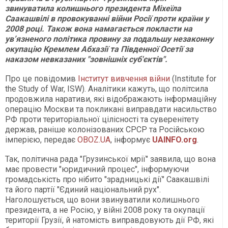
звинуватила колишнього президента Міхеїла
Саакашвілі в провокуванні війни Росії проти країни у
2008 році. Також вона намагається покласти на
ув’язненого політика провину за подальшу незаконну
окупацію Кремлем Абхазії та Південної Осетії за
наказом невказаних "зовнішніх суб'єктів".
Про це повідомив
Інститут вивчення війни
(Institute for
the Study of War, ISW). Аналітики кажуть, що політсила
продовжила наративи, які відображають інформаційну
операцію Москви та покликані виправдати насильство
РФ проти територіальної цілісності та суверенітету
держав, раніше колонізованих СРСР та Російською
імперією, передає
OBOZ.UA
, інформує
UAINFO.org
.
Так, політична рада "Грузинської мрії" заявила, що вона
має провести "юридичний процес", інформуючи
громадськість про нібито "зрадницькі дії" Саакашвілі
та його партії "Єдиний національний рух".
Наголошується, що вони звинуватили колишнього
президента, а не Росію, у війні 2008 року та окупації
території Грузії, й натомість виправдовують дії РФ, які