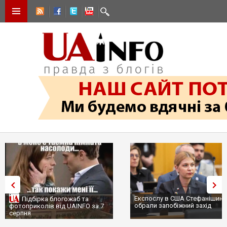
Експослу в США Стефанішині
Підбірка блогожаб та
обрали запобіжний захід
фотоприколів від UAINFO за 7
серпня