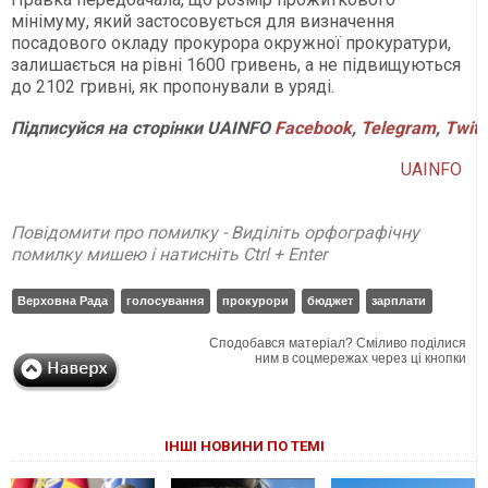
мінімуму, який застосовується для визначення
посадового окладу прокурора окружної прокуратури,
залишається на рівні 1600 гривень, а не підвищуються
до 2102 гривні, як пропонували в уряді.
Підписуйся на сторінки UAINFO
Facebook
,
Telegram
,
Twitt
UAINFO
Повідомити про помилку - Виділіть орфографічну
помилку мишею і натисніть Ctrl + Enter
Верховна Рада
голосування
прокурори
бюджет
зарплати
Сподобався матеріал? Сміливо поділися
ним в соцмережах через ці кнопки
ІНШІ НОВИНИ ПО ТЕМІ