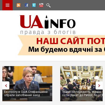
Експослу в США Стефанішиній
Трамп не передасть Україні
обрали запобіжний захід
сотні ракет до Patriot, бо у С
...