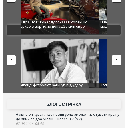
лекцію
Huawei виходить на ринок позашляховиків з
Росія атак
євро
моделлю Stelato G9. ФОТО
торговельн
ВІДЕО
ФОТО
ару
Топпосадовцю Повітряних Сил вручили нову
Сили оборо
ей
підозру
губернатор
атаку. ВІД
БЛОГОСТРІЧКА
Наївно очікувати, що новий уряд зможе підготувати країну
до зими за два місяці - Железняк (NV)
07.08.2026, 08:48