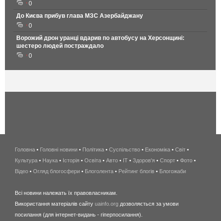
0
До Києва прибув глава МЗС Азербайджану
0
Ворожий дрон уранці вдарив по автобусу на Херсонщині:
шестеро людей постраждало
0
Головна
•
Головні новини
•
Політика
•
Суспільство
•
Економіка
беспроводной
•
Світ
•
Культура
•
Наука
•
Історія
•
Освіта
•
Авто
•
IT
•
Здоров'я
интернет
•
Спорт
•
Фото
•
Відео
•
Огляд блогосфери
•
Блоголента
•
Рейтинг блогів
киев
•
Блогожаби
и
Всі новини належать їх правовласникам.
область
Використання матеріалів сайту
uainfo.org
дозволяється за умови
wimax
посилання (для інтернет-видань - гіперпосилання).
интернет