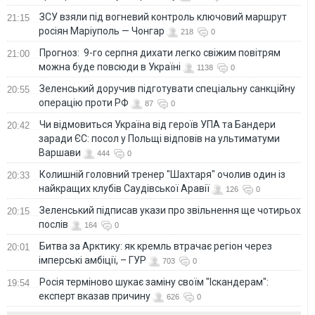
ЗСУ взяли під вогневий контроль ключовий маршрут
21:15
росіян Маріуполь — Чонгар
218
0
Прогноз: 9-го серпня дихати легко свіжим повітрям
21:00
можна буде повсюди в Україні
1138
0
Зеленський доручив підготувати спеціальну санкційну
20:55
операцію проти РФ
87
0
Чи відмовиться Україна від героїв УПА та Бандери
20:42
заради ЄС: посол у Польщі відповів на ультиматуми
Варшави
444
0
Колишній головний тренер "Шахтаря" очолив один із
20:33
найкращих клубів Саудівської Аравії
126
0
Зеленський підписав укази про звільнення ще чотирьох
20:15
послів
164
0
Битва за Арктику: як кремль втрачає регіон через
20:01
імперські амбіції, – ГУР
703
0
Росія терміново шукає заміну своїм "Іскандерам":
19:54
експерт вказав причину
626
0