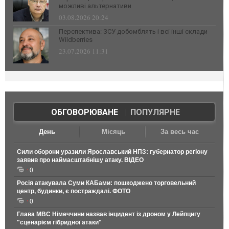
можливі альтернативи
03.08.2026 20:24
Перспектива: ЗСУ добомблять і всі інші склади
Wildberries
23.07.2026 11:31
ОБГОВОРЮВАНЕ
|
ПОПУЛЯРНЕ
День
Місяць
За весь час
Сили оборони уразили Ярославський НПЗ: губернатор регіону
заявив про наймасштабнішу атаку. ВІДЕО
0
Росія атакувала Суми КАБами: пошкоджено торговельний
центр, будинки, є постраждалі. ФОТО
0
Глава МВС Німеччини назвав інцидент із дроном у Лейпцигу
"сценарієм гібридної атаки"