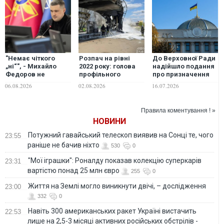
"Немає чіткого
Розпач на рівні
До Верховної Ради
„ні“", - Михайло
2022 року: голова
надійшло подання
Федоров не
профільного
про призначення
відкидає
комітету ВР оцінив
нового складу
06.08.2026
02.08.2026
16.07.2026
повернення на
збитки бізнесу від
уряду
посаду міністра
російських
оборони України
обстрілів
Правила коментування ! »
НОВИНИ
Потужний гавайський телескоп виявив на Сонці те, чого
23:55
раніше не бачив ніхто
530
0
"Мої іграшки": Роналду показав колекцію суперкарів
23:31
вартістю понад 25 млн євро
255
0
Життя на Землі могло виникнути двічі, – дослідження
23:00
332
0
Навіть 300 американських ракет Україні вистачить
22:53
лише на 2,5-3 місяці активних російських обстрілів -