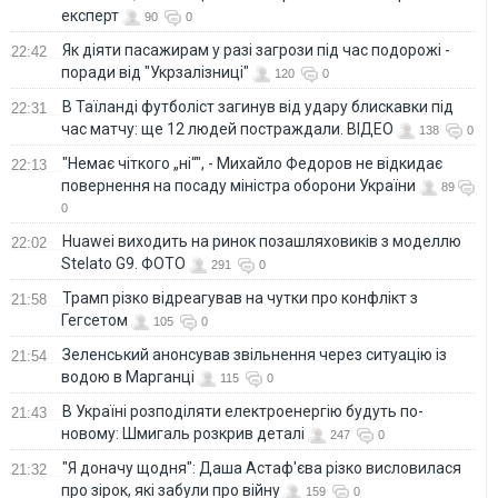
експерт
90
0
Як діяти пасажирам у разі загрози під час подорожі -
22:42
поради від "Укрзалізниці"
120
0
В Таїланді футболіст загинув від удару блискавки під
22:31
час матчу: ще 12 людей постраждали. ВІДЕО
138
0
"Немає чіткого „ні“", - Михайло Федоров не відкидає
22:13
повернення на посаду міністра оборони України
89
0
Huawei виходить на ринок позашляховиків з моделлю
22:02
Stelato G9. ФОТО
291
0
Трамп різко відреагував на чутки про конфлікт з
21:58
Гегсетом
105
0
Зеленський анонсував звільнення через ситуацію із
21:54
водою в Марганці
115
0
В Україні розподіляти електроенергію будуть по-
21:43
новому: Шмигаль розкрив деталі
247
0
"Я доначу щодня": Даша Астаф'єва різко висловилася
21:32
про зірок, які забули про війну
159
0