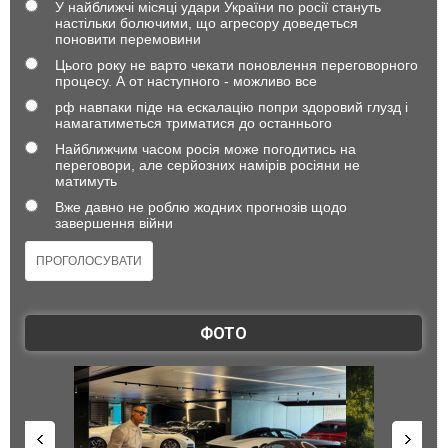
У найближчі місяці удари України по росії стануть
настільки болючими, що агресору доведеться
поновити перемовини
Цього року не варто чекати поновлення переговорного
процесу. А от наступного - можливо все
рф навпаки піде на ескалацію попри здоровий глузд і
намагатиметься триматися до останнього
Найближчим часом росія може погодитись на
переговори, але серйозних намірів росіяни не
матимуть
Вже давно не роблю жодних прогнозів щодо
завершення війни
ФОТО