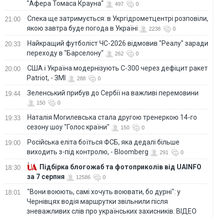
"Афера Томаса Крауна"
497
0
Спека ще затримується: в Укргідрометцентрі розповіли,
21:00
якою завтра буде погода в Україні
2238
0
Найкращий футболіст ЧС-2026 відмовив "Реалу" заради
20:33
переходу в "Барселону"
262
0
США і Україна модернізують С-300 через дефіцит ракет
20:00
Patriot, - ЗМІ
288
0
Зеленський прибув до Сербії на важливі перемовини
19:44
150
0
Наталія Могилевська стала другою тренеркою 14-го
19:33
сезону шоу "Голос країни"
150
0
Російська еліта боїться ФСБ, яка дедалі більше
19:00
виходить з-під контролю, - Bloomberg
291
0
Підбірка блогожаб та фотоприколів від UAINFO
18:30
за 7 серпня
12586
0
"Вони воюють, самі хочуть воювати, бо дурні": у
18:01
Чернівцях водія маршрутки звільнили після
зневажливих слів про українських захисників. ВІДЕО