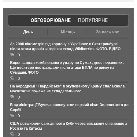
ОБГОВОРЮВАНЕ
|
ПОПУЛЯРНЕ
День
Місяць
За весь час
За 2000 кілометрів від кордону з Україною: в Єкатеринбурзі
після атаки дронів загорівся склад Wildberries. ФОТО. ВІДЕО
0
Ворог завдав комбінованого удару по Сумах, двоє поранених.
Ще десятеро постраждали після атаки БПЛА по ринку на
Сумщині. ФОТО
0
На аеродромі "Гвардійське" в окупованому Криму спалахнула
масштабна пожежа на складі пального
0
В адміністрації Вучича анонсували перший візит Зеленського до
Сербії
0
США розширили санкції проти Куби через військову співпрацю з
Росією та Китаєм
0