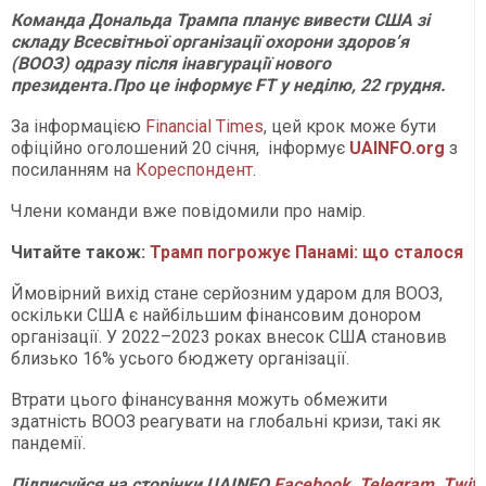
Команда Дональда Трампа планує вивести США зі
складу Всесвітньої організації охорони здоров’я
(ВООЗ) одразу після інавгурації нового
президента.Про це інформує FT у неділю, 22 грудня.
За інформацією
Financial Times
, цей крок може бути
офіційно оголошений 20 січня, інформує
UAINFO.org
з
посиланням на
Кореспондент
.
Члени команди вже повідомили про намір.
Читайте також:
Трамп погрожує Панамі: що сталося
Ймовірний вихід стане серйозним ударом для ВООЗ,
оскільки США є найбільшим фінансовим донором
організації. У 2022–2023 роках внесок США становив
близько 16% усього бюджету організації.
Втрати цього фінансування можуть обмежити
здатність ВООЗ реагувати на глобальні кризи, такі як
пандемії.
Підписуйся
на
сторінки
UAINFO
Facebook
,
Telegram
,
Twitt