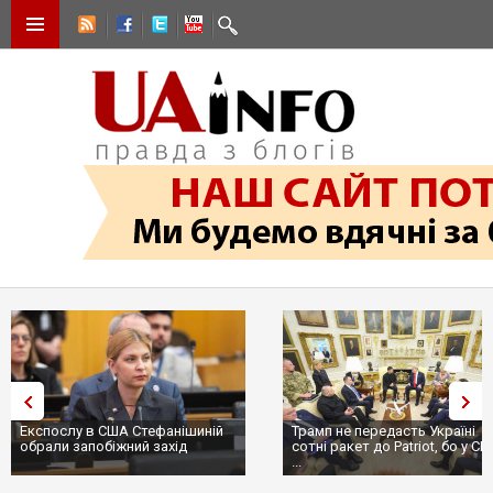
Експослу в США Стефанішиній
Трамп не передасть Україні
обрали запобіжний захід
сотні ракет до Patriot, бо у С
...