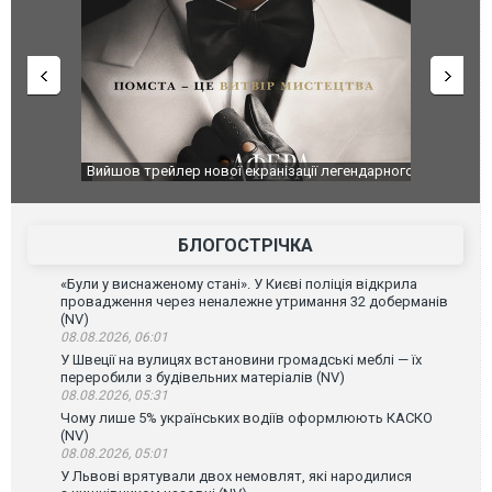
оновлення
Вийшов трейлер нової екранізації легендарного
Зеленський
фільму "Афера Томаса Крауна"
перемовин
БЛОГОСТРІЧКА
«Були у виснаженому стані». У Києві поліція відкрила
провадження через неналежне утримання 32 доберманів
(NV)
08.08.2026, 06:01
У Швеції на вулицях встановини громадські меблі — їх
переробили з будівельних матеріалів (NV)
08.08.2026, 05:31
Чому лише 5% українських водіїв оформлюють КАСКО
(NV)
08.08.2026, 05:01
У Львові врятували двох немовлят, які народилися