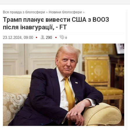
Вся правда з блогосфери
»
Новини блогосфери
»
Трамп планує вивести США з ВООЗ
після інавгурації, - FT
•
•
23.12.2024, 09:00
290
0