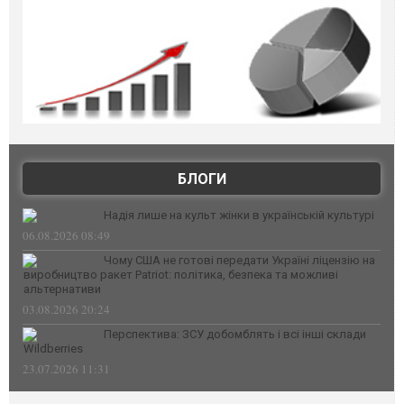
БЛОГИ
Надія лише на культ жінки в українській культурі
06.08.2026 08:49
Чому США не готові передати Україні ліцензію на
виробництво ракет Patriot: політика, безпека та можливі
альтернативи
03.08.2026 20:24
Перспектива: ЗСУ добомблять і всі інші склади
Wildberries
23.07.2026 11:31