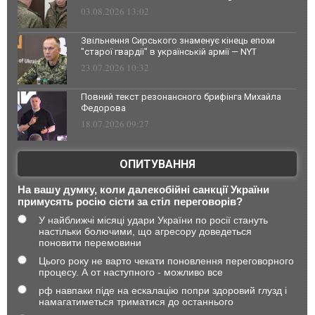
03.08.2026 13:02
Звільнення Сирського знаменує кінець епохи
"старої гвардії" в українській армії — NYT
23.07.2026 10:32
Повний текст резонансного брифінга Михайла
Федорова
18.07.2026 09:27
ОПИТУВАННЯ
На вашу думку, коли далекобійні санкції України
примусять росію сісти за стіл переговорів?
У найближчі місяці удари України по росії стануть
настільки болючими, що агресору доведеться
поновити перемовини
Цього року не варто чекати поновлення переговорного
процесу. А от наступного - можливо все
рф навпаки піде на ескалацію попри здоровий глузд і
намагатиметься триматися до останнього