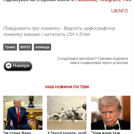
UAINFO
Повідомити про помилку - Виділіть орфографічну
помилку мишею і натисніть Ctrl + Enter
Трамп
ВООЗ
команда
Сподобався матеріал? Сміливо поділися
ним в соцмережах через ці кнопки
ІНШІ НОВИНИ ПО ТЕМІ
Чи стане Венс
У Греції хочуть, щоб
"Нам вони теж