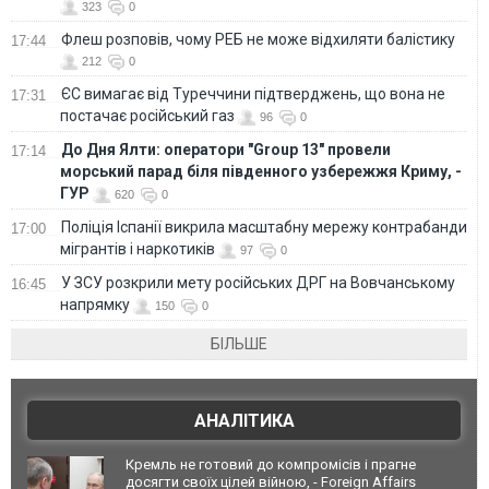
323
0
Флеш розповів, чому РЕБ не може відхиляти балістику
17:44
212
0
ЄС вимагає від Туреччини підтверджень, що вона не
17:31
постачає російський газ
96
0
До Дня Ялти: оператори "Group 13" провели
17:14
морський парад біля південного узбережжя Криму, -
ГУР
620
0
Поліція Іспанії викрила масштабну мережу контрабанди
17:00
мігрантів і наркотиків
97
0
У ЗСУ розкрили мету російських ДРГ на Вовчанському
16:45
напрямку
150
0
БІЛЬШЕ
АНАЛІТИКА
Кремль не готовий до компромісів і прагне
досягти своїх цілей війною, - Foreign Affairs