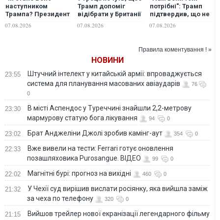
наступником
Трамп допоміг
потрібні": Трамп
Трампа? Президент
відібрати у Британії
підтвердив, що не
США виступив із
мармурові
надасть Україні
07.08.2026
07.08.2026
07.08.2026
неочікуваною
скульптури
перехоплювачі до
заявою
Парфенону
Patriot
Правила коментування ! »
НОВИНИ
Штучний інтелект у китайській армії: впроваджується
23:55
система для планування масованих авіаударів
76
0
В місті Аспендос у Туреччині знайшли 2,2-метрову
23:30
мармурову статую бога лікування
94
0
Брат Анджеліни Джолі зробив камінг-аут
23:02
354
0
Вже вивели на тести: Ferrari готує оновлення
22:33
позашляховика Purosangue. ВІДЕО
99
0
Магнітні бурі: прогноз на вихідні
22:02
460
0
У Чехії суд вирішив вислати росіянку, яка вийшла заміж
21:32
за чеха по телефону
320
0
Вийшов трейлер нової екранізації легендарного фільму
21:15