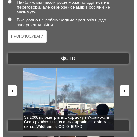
Найближчим часом росія може погодитись на
переговори, але серйозних намірів росіяни не
матимуть
Вже давно не роблю жодних прогнозів щодо
завершення війни
ФОТО
по Сумах,
За 2000 кілометрів від кордону з Україною: в
"Мої іграш
траждали
Єкатеринбурзі після атаки дронів загорівся
суперкарів
ВІДЕО
ині. ФОТО
склад Wildberries. ФОТО. ВІДЕО