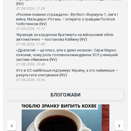
(NV)
07.08.2026, 11:24
«Росіяни повинні страждати». Футбол і Формула-1, сім'я і
війна, Мальдера і Ротань — інтерв'ю з гравцем Полісся
Чоботенком (NV)
07.08.2026, 11:12
Українців за кордоном братимуть на військовий облік
автоматично — постанова Кабміну (NV)
07.08.2026, 11:00
«Драпатий — це плюс, але є деякі нюанси». Серж Марко
пояснив, чому роль головнокомандувача ЗСУ у нинішній
системі обмежена (NV)
07.08.2026, 10:48
Хто в ЄС найбільше підтримує Україну, а хто найменше —
результати опитування (NV)
07.08.2026, 10:36
БЛОГОЖАБИ