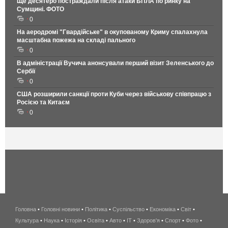
Ще десятеро постраждали після атаки БПЛА по ринку на
Сумщині. ФОТО
0
На аеродромі "Гвардійське" в окупованому Криму спалахнула
масштабна пожежа на складі пального
0
В адміністрації Вучича анонсували перший візит Зеленського до
Сербії
0
США розширили санкції проти Куби через військову співпрацю з
Росією та Китаєм
0
Головна
•
Головні новини
•
Політика
•
Суспільство
•
Економіка
беспроводной
•
Світ
•
Культура
•
Наука
•
Історія
•
Освіта
•
Авто
•
IT
•
Здоров'я
интернет
•
Спорт
•
Фото
•