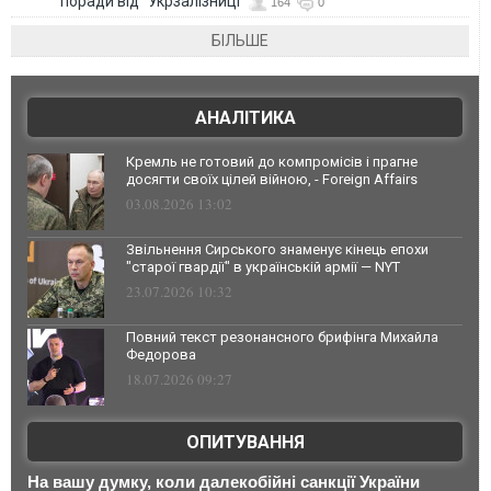
поради від "Укрзалізниці"
164
0
БІЛЬШЕ
АНАЛІТИКА
Кремль не готовий до компромісів і прагне
досягти своїх цілей війною, - Foreign Affairs
03.08.2026 13:02
Звільнення Сирського знаменує кінець епохи
"старої гвардії" в українській армії — NYT
23.07.2026 10:32
Повний текст резонансного брифінга Михайла
Федорова
18.07.2026 09:27
ОПИТУВАННЯ
На вашу думку, коли далекобійні санкції України