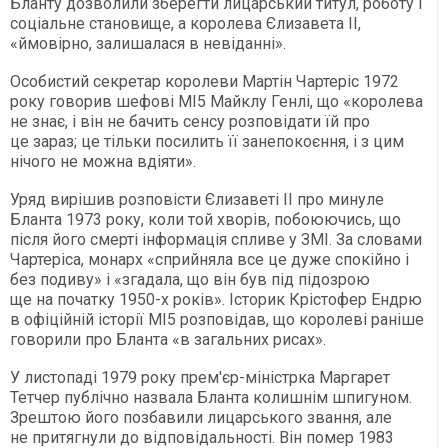
Бланту дозволили зберегти лицарський титул, роботу і
соціальне становище, а королева Єлизавета II,
«ймовірно, залишалася в невіданні».
Особистий секретар королеви Мартін Чартеріс 1972
року говорив шефові МІ5 Майклу Генлі, що «королева
не знає, і він не бачить сенсу розповідати їй про
це зараз; це тільки посилить її занепокоєння, і з цим
нічого не можна вдіяти».
Уряд вирішив розповісти Єлизаветі II про минуле
Бланта 1973 року, коли той хворів, побоюючись, що
після його смерті інформація спливе у ЗМІ. За словами
Чартеріса, монарх «сприйняла все це дуже спокійно і
без подиву» і «згадала, що він був під підозрою
ще на початку 1950-х років». Історик Крістофер Ендрю
в офіційній історії МІ5 розповідав, що королеві раніше
говорили про Бланта «в загальних рисах».
У листопаді 1979 року прем'єр-міністрка Маргарет
Тетчер публічно назвала Бланта колишнім шпигуном.
Зрештою його позбавили лицарського звання, але
не притягнули до відповідальності. Він помер 1983