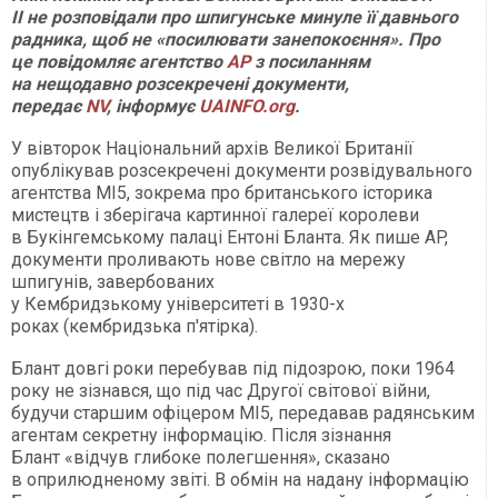
II не розповідали про шпигунське минуле її давнього
радника, щоб не «посилювати занепокоєння». Про
це повідомляє агентство
AP
з посиланням
на нещодавно розсекречені документи,
передає
NV
, інформує
UAINFO.org
.
У вівторок Національний архів Великої Британії
опублікував розсекречені документи розвідувального
агентства МІ5, зокрема про британського історика
мистецтв і зберігача картинної галереї королеви
в Букінгемському палаці Ентоні Бланта. Як пише AP,
документи проливають нове світло на мережу
шпигунів, завербованих
у Кембридзькому університеті в 1930-х
роках (кембридзька п'ятірка).
Блант довгі роки перебував під підозрою, поки 1964
року не зізнався, що під час Другої світової війни,
будучи старшим офіцером МІ5, передавав радянським
агентам секретну інформацію. Після зізнання
Блант «відчув глибоке полегшення», сказано
в оприлюдненому звіті. В обмін на надану інформацію