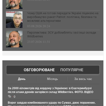
Чому США не готові передати Україні ліцензію на
виробництво ракет Patriot: політика, безпека та
можливі альтернативи
03.08.2026 20:24
Перспектива: ЗСУ добомблять і всі інші склади
Wildberries
23.07.2026 11:31
ОБГОВОРЮВАНЕ
|
ПОПУЛЯРНЕ
День
Місяць
За весь час
За 2000 кілометрів від кордону з Україною: в Єкатеринбурзі
після атаки дронів загорівся склад Wildberries. ФОТО. ВІДЕО
0
Ворог завдав комбінованого удару по Сумах, двоє поранених.