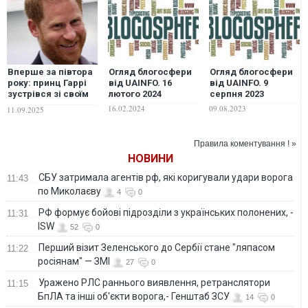
Вперше за півтора
Огляд блогосфери
Огляд блогосфери
року: принц Гаррі
від UAINFO. 16
від UAINFO. 9
зустрівся зі своїм
лютого 2024
серпня 2023
батьком, королем
16.02.2024
09.08.2023
11.09.2025
Чарльзом. ВІДЕО
Правила коментування ! »
НОВИНИ
СБУ затримала агентів рф, які коригували удари ворога
11:43
по Миколаєву
4
0
РФ формує бойові підрозділи з українських полонених, -
11:31
ISW
52
0
Перший візит Зеленського до Сербії стане "ляпасом
11:22
росіянам" — ЗМІ
27
0
Уражено РЛС раннього виявлення, ретранслятори
11:15
БпЛА та інші об'єкти ворога,- Генштаб ЗСУ
14
0