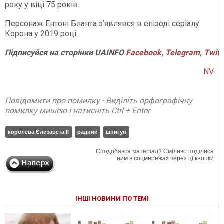
року у віці 75 років.
Персонаж Ентоні Бланта з’являвся в епізоді серіалу
Корона у 2019 році.
Підписуйся на сторінки UAINFO
Facebook
,
Telegram
,
Twitt
NV
Повідомити про помилку - Виділіть орфографічну
помилку мишею і натисніть Ctrl + Enter
королева Єлизавета II
радник
шпигун
Сподобався матеріал? Сміливо поділися
ним в соцмережах через ці кнопки
ІНШІ НОВИНИ ПО ТЕМІ