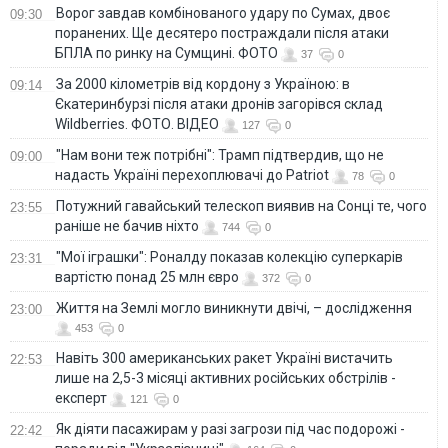
Ворог завдав комбінованого удару по Сумах, двоє
09:30
поранених. Ще десятеро постраждали після атаки
БПЛА по ринку на Сумщині. ФОТО
37
0
За 2000 кілометрів від кордону з Україною: в
09:14
Єкатеринбурзі після атаки дронів загорівся склад
Wildberries. ФОТО. ВІДЕО
127
0
"Нам вони теж потрібні": Трамп підтвердив, що не
09:00
надасть Україні перехоплювачі до Patriot
78
0
Потужний гавайський телескоп виявив на Сонці те, чого
23:55
раніше не бачив ніхто
744
0
"Мої іграшки": Роналду показав колекцію суперкарів
23:31
вартістю понад 25 млн євро
372
0
Життя на Землі могло виникнути двічі, – дослідження
23:00
453
0
Навіть 300 американських ракет Україні вистачить
22:53
лише на 2,5-3 місяці активних російських обстрілів -
експерт
121
0
Як діяти пасажирам у разі загрози під час подорожі -
22:42