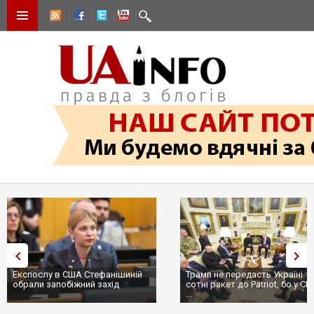
Експослу в США Стефанішиній
Трамп не передасть Україні
обрали запобіжний захід
сотні ракет до Patriot, бо у С
...