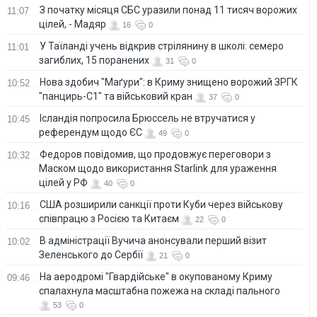
З початку місяця СБС уразили понад 11 тисяч ворожих
11:07
цілей, - Мадяр
16
0
У Таїланді учень відкрив стрілянину в школі: семеро
11:01
загиблих, 15 поранених
31
0
Нова здобич "Маґури": в Криму знищено ворожий ЗРГК
10:52
"панцирь-С1" та військовий кран
37
0
Ісландія попросила Брюссель не втручатися у
10:45
референдум щодо ЄС
49
0
Федоров повідомив, що продовжує переговори з
10:32
Маском щодо використання Starlink для ураження
цілей у РФ
40
0
США розширили санкції проти Куби через військову
10:16
співпрацю з Росією та Китаєм
22
0
В адміністрації Вучича анонсували перший візит
10:02
Зеленського до Сербії
21
0
На аеродромі "Гвардійське" в окупованому Криму
09:46
спалахнула масштабна пожежа на складі пального
53
0