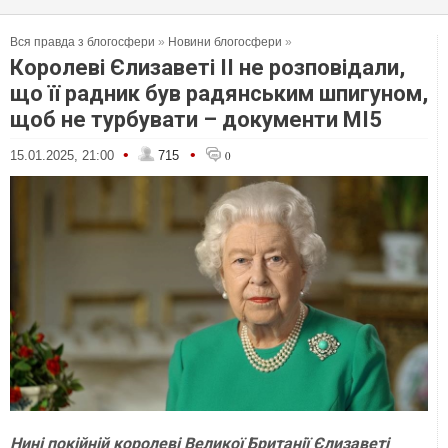
Вся правда з блогосфери
»
Новини блогосфери
»
Королеві Єлизаветі II не розповідали,
що її радник був радянським шпигуном,
щоб не турбувати – документи МІ5
•
•
15.01.2025, 21:00
715
0
Нині покійній королеві Великої Британії Єлизаветі