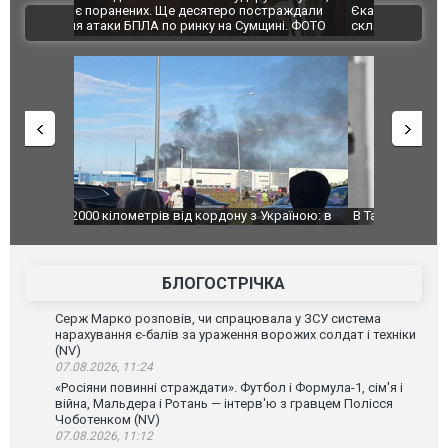
траждали
Єкатеринбурзі після атаки дронів загорівся
суперкарів
ВІДЕО
ині. ФОТО
склад Wildberries. ФОТО. ВІДЕО
країною: в
В Таїланді футболіст загинув від удару
Топпосадов
агорівся
блискавки під час матчу: ще 12 людей
підозру
постраждали. ВІДЕО
БЛОГОСТРІЧКА
Серж Марко розповів, чи спрацювала у ЗСУ система
нарахування є-балів за ураження ворожих солдат і техніки
(NV)
07.08.2026, 11:24
«Росіяни повинні страждати». Футбол і Формула-1, сім'я і
війна, Мальдера і Ротань — інтерв'ю з гравцем Полісся
Чоботенком (NV)
07.08.2026, 11:12