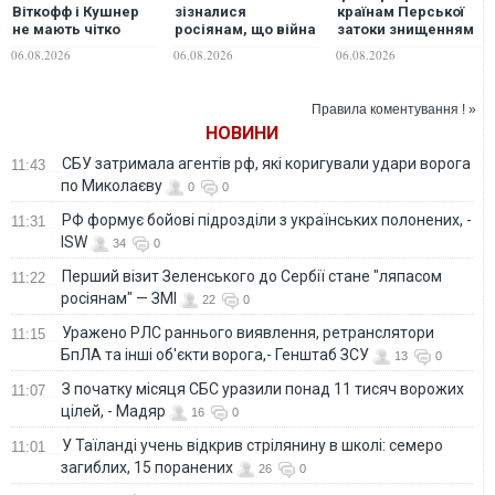
Віткофф і Кушнер
зізналися
країнам Перської
не мають чітко
росіянам, що війна
затоки знищенням
визначених
проти України
енергоінфраструктур
06.08.2026
06.08.2026
06.08.2026
повноважень та
триватиме довго
у разі нових атак
успіхів у
США, - Reuters
міжнародних
Правила коментування ! »
переговорах —
НОВИНИ
експерт
СБУ затримала агентів рф, які коригували удари ворога
11:43
по Миколаєву
0
0
РФ формує бойові підрозділи з українських полонених, -
11:31
ISW
34
0
Перший візит Зеленського до Сербії стане "ляпасом
11:22
росіянам" — ЗМІ
22
0
Уражено РЛС раннього виявлення, ретранслятори
11:15
БпЛА та інші об'єкти ворога,- Генштаб ЗСУ
13
0
З початку місяця СБС уразили понад 11 тисяч ворожих
11:07
цілей, - Мадяр
16
0
У Таїланді учень відкрив стрілянину в школі: семеро
11:01
загиблих, 15 поранених
26
0