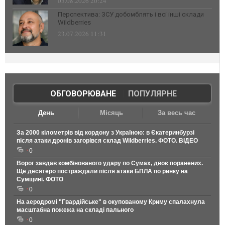
03.08.2026 20:24
Перспектива: ЗСУ добомблять і всі інші склади
Wildberries
23.07.2026 11:31
ОБГОВОРЮВАНЕ
|
ПОПУЛЯРНЕ
День
Місяць
За весь час
За 2000 кілометрів від кордону з Україною: в Єкатеринбурзі
після атаки дронів загорівся склад Wildberries. ФОТО. ВІДЕО
0
Ворог завдав комбінованого удару по Сумах, двоє поранених.
Ще десятеро постраждали після атаки БПЛА по ринку на
Сумщині. ФОТО
0
На аеродромі "Гвардійське" в окупованому Криму спалахнула
масштабна пожежа на складі пального
0