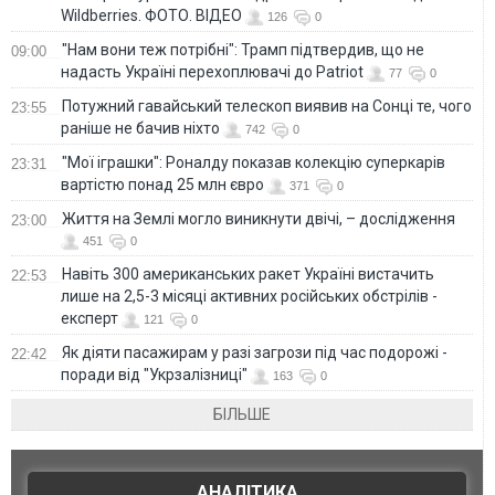
Wildberries. ФОТО. ВІДЕО
126
0
"Нам вони теж потрібні": Трамп підтвердив, що не
09:00
надасть Україні перехоплювачі до Patriot
77
0
Потужний гавайський телескоп виявив на Сонці те, чого
23:55
раніше не бачив ніхто
742
0
"Мої іграшки": Роналду показав колекцію суперкарів
23:31
вартістю понад 25 млн євро
371
0
Життя на Землі могло виникнути двічі, – дослідження
23:00
451
0
Навіть 300 американських ракет Україні вистачить
22:53
лише на 2,5-3 місяці активних російських обстрілів -
експерт
121
0
Як діяти пасажирам у разі загрози під час подорожі -
22:42
поради від "Укрзалізниці"
163
0
БІЛЬШЕ
АНАЛІТИКА