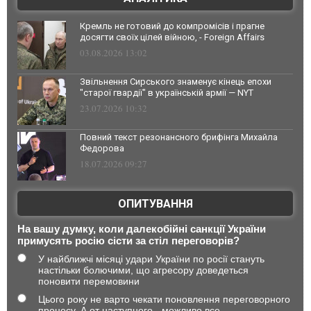
Кремль не готовий до компромісів і прагне
досягти своїх цілей війною, - Foreign Affairs
03.08.2026 13:02
Звільнення Сирського знаменує кінець епохи
"старої гвардії" в українській армії — NYT
23.07.2026 10:32
Повний текст резонансного брифінга Михайла
Федорова
18.07.2026 09:27
ОПИТУВАННЯ
На вашу думку, коли далекобійні санкції України
примусять росію сісти за стіл переговорів?
У найближчі місяці удари України по росії стануть
настільки болючими, що агресору доведеться
поновити перемовини
Цього року не варто чекати поновлення переговорного
процесу. А от наступного - можливо все