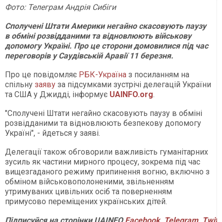
Фото: Телеграм Андрія Сибіги
Сполучені Штати Америки негайно скасовують паузу
в обміні розвідданими та відновлюють військову
допомогу Україні. Про це сторони домовилися під час
переговорів у Саудівській Аравії 11 березня.
Про це повідомляє
РБК-Україна
з посиланням на
спільну
заяву
за підсумками зустрічі делегацій України
та США у Джидді, інформує
UAINFO.org
.
"Сполучені Штати негайно скасовують паузу в обміні
розвідданими та відновлюють безпекову допомогу
Україні", - йдеться у заяві.
Делегації також обговорили важливість гуманітарних
зусиль як частини мирного процесу, зокрема під час
вищезгаданого режиму припинення вогню, включно з
обміном військовополоненими, звільненням
утримуваних цивільних осіб та поверненням
примусово переміщених українських дітей.
Підписуйся
на
сторінки
UAINFO
Facebook
,
Telegram
,
Twitt