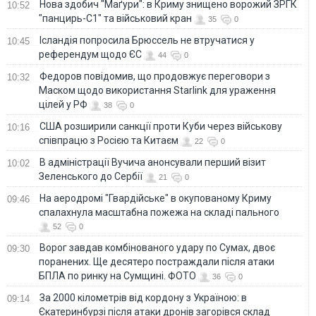
Нова здобич "Маґури": в Криму знищено ворожий ЗРГК
10:52
"панцирь-С1" та військовий кран
35
0
Ісландія попросила Брюссель не втручатися у
10:45
референдум щодо ЄС
44
0
Федоров повідомив, що продовжує переговори з
10:32
Маском щодо використання Starlink для ураження
цілей у РФ
38
0
США розширили санкції проти Куби через військову
10:16
співпрацю з Росією та Китаєм
22
0
В адміністрації Вучича анонсували перший візит
10:02
Зеленського до Сербії
21
0
На аеродромі "Гвардійське" в окупованому Криму
09:46
спалахнула масштабна пожежа на складі пального
52
0
Ворог завдав комбінованого удару по Сумах, двоє
09:30
поранених. Ще десятеро постраждали після атаки
БПЛА по ринку на Сумщині. ФОТО
36
0
За 2000 кілометрів від кордону з Україною: в
09:14
Єкатеринбурзі після атаки дронів загорівся склад