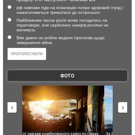
рф навпаки піде на ескалацію попри здоровий глузд і
намагатиметься триматися до останнього
Найближчим часом росія може погодитись на
переговори, але серйозних намірів росіяни не
матимуть
Вже давно не роблю жодних прогнозів щодо
завершення війни
ФОТО
по Сумах,
За 2000 кілометрів від кордону з Україною: в
"Мої іграш