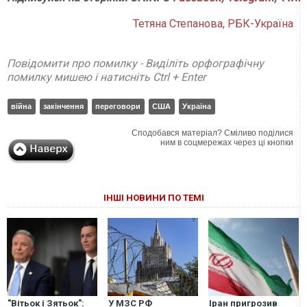
Тетяна Степанова, РБК-Україна
Повідомити про помилку - Виділіть орфографічну
помилку мишею і натисніть Ctrl + Enter
війна
закінчення
переговори
США
Україна
Сподобався матеріал? Сміливо поділися
ним в соцмережах через ці кнопки
ІНШІ НОВИНИ ПО ТЕМІ
"Вітьок і Зятьок":
У МЗС РФ
Іран пригрозив