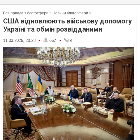
Вся правда з блогосфери
»
Новини блогосфери
»
США відновлюють військову допомогу
Україні та обмін розвідданими
•
•
11.03.2025, 20:28
667
0