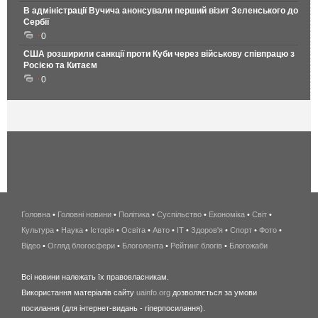
В адміністрації Вучича анонсували перший візит Зеленського до
Сербії
0
США розширили санкції проти Куби через військову співпрацю з
Росією та Китаєм
0
Головна
•
Головні новини
•
Політика
•
Суспільство
•
Економіка
беспроводной
•
Світ
•
Культура
•
Наука
•
Історія
•
Освіта
•
Авто
•
IT
•
Здоров'я
интернет
•
Спорт
•
Фото
•
Відео
•
Огляд блогосфери
•
Блоголента
•
Рейтинг блогів
киев
•
Блогожаби
и
Всі новини належать їх правовласникам.
область
Використання матеріалів сайту
uainfo.org
дозволяється за умови
wimax
посилання (для інтернет-видань - гіперпосилання).
интернет