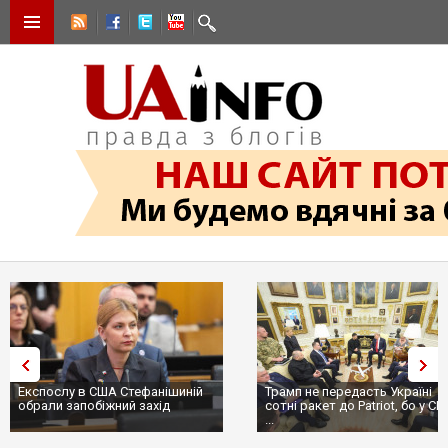
Експослу в США Стефанішиній
Трамп не передасть Україні
обрали запобіжний захід
сотні ракет до Patriot, бо у С
...