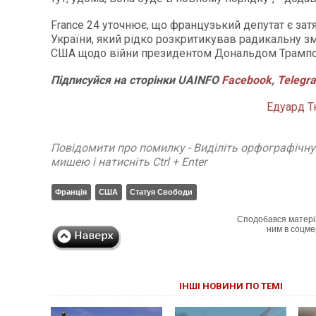
France 24 уточнює, що французький депутат є за
України, який рідко розкритикував радикальну зм
США щодо війни президентом Дональдом Трамп
Підписуйся
на
сторінки
UAINFO
Facebook
,
Telegr
Едуард Т
Повідомити про помилку - Виділіть орфографічн
мишею і натисніть Ctrl + Enter
Франція
США
Статуя Свободи
Сподобався матері
ним в соцме
ІНШІ НОВИНИ ПО ТЕМІ