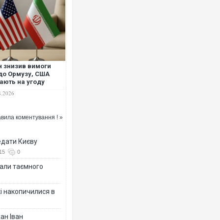
Росія атакувала Суми КАБами:
торговельний центр, будинки, є
ФОТО
н знизив вимоги
о Ормузу, США
ають на угоду
огодні-завтра"
8.2026
вила коментування ! »
едати Києву
15
0
іали таємного
Топпосадовцю Повітряних Сил 
підозру
кі накопичилися в
ан Іван