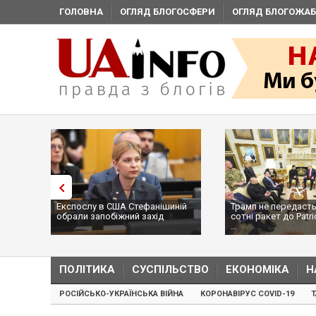
ГОЛОВНА
ОГЛЯД БЛОГОСФЕРИ
ОГЛЯД БЛОГОЖАБ
Експослу в США Стефанішиній
Трамп не передасть
обрали запобіжний захід
сотні ракет до Patri
...
ПОЛІТИКА
СУСПІЛЬСТВО
ЕКОНОМІКА
Н
РОСІЙСЬКО-УКРАЇНСЬКА ВІЙНА
КОРОНАВІРУС COVID-19