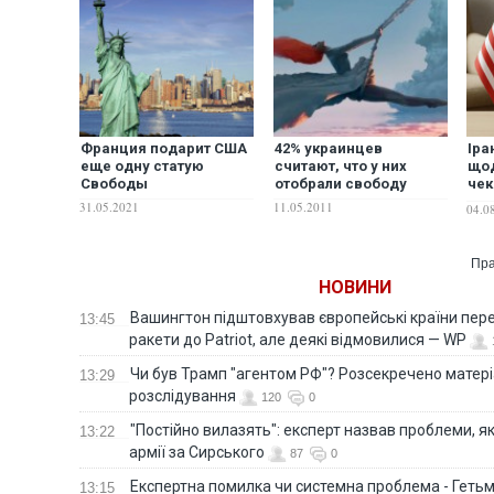
Франция подарит США
42% украинцев
Іра
еще одну статую
считают, что у них
щод
Свободы
отобрали свободу
чек
"сь
31.05.2021
11.05.2011
04.0
Пра
НОВИНИ
Вашингтон підштовхував європейські країни пер
13:45
ракети до Patriot, але деякі відмовилися — WP
Чи був Трамп "агентом РФ"? Розсекречено матер
13:29
розслідування
120
0
"Постійно вилазять": експерт назвав проблеми, я
13:22
армії за Сирського
87
0
Eкспертна помилка чи системна проблема - Гетьм
13:15