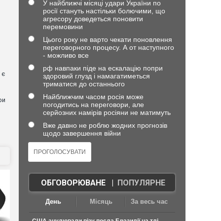
У найближчі місяці удари України по
росії стануть настільки болючими, що
агресору доведеться поновити
перемовини
Цього року не варто чекати поновлення
переговорного процесу. А от наступного
- можливо все
рф навпаки піде на ескалацію попри
 є
здоровий глузд і намагатиметься
триматися до останнього
Найближчим часом росія може
ри
погодитись на переговори, але
серйозних намірів росіяни не матимуть
Вже давно не роблю жодних прогнозів
щодо завершення війни
ОБГОВОРЮВАНЕ
|
ПОПУЛЯРНЕ
День
Місяць
За весь час