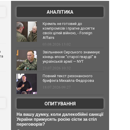
АНАЛІТИКА
Кремль не готовий до
компромісів і прагне досягти
своїх цілей війною, - Foreign
Affairs
03.08.2026 13:02
о
Звільнення Сирського знаменує
та
кінець епохи "старої гвардії" в
українській армії — NYT
23.07.2026 10:32
Повний текст резонансного
брифінга Михайла Федорова
18.07.2026 09:27
ОПИТУВАННЯ
На вашу думку, коли далекобійні санкції
України примусять росію сісти за стіл
переговорів?