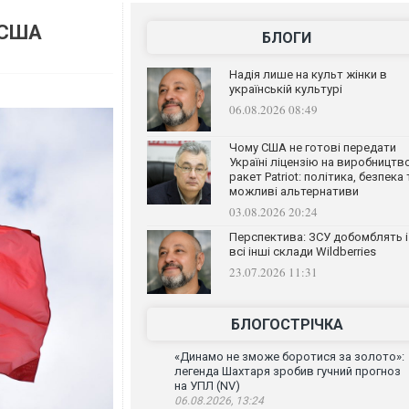
 США
БЛОГИ
Надія лише на культ жінки в
українській культурі
06.08.2026 08:49
Чому США не готові передати
Україні ліцензію на виробництв
ракет Patriot: політика, безпека 
можливі альтернативи
03.08.2026 20:24
Перспектива: ЗСУ добомблять і
всі інші склади Wildberries
23.07.2026 11:31
БЛОГОСТРІЧКА
«Динамо не зможе боротися за золото»:
легенда Шахтаря зробив гучний прогноз
на УПЛ (NV)
06.08.2026, 13:24