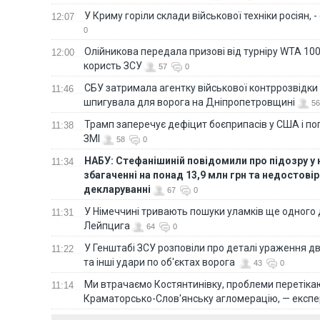
У Криму горіли склади військової техніки росіян, 
12:07
0
Олійникова передала призові від турніру WTA 100
12:00
користь ЗСУ
57
0
СБУ затримала агентку військової контррозвідки 
11:46
шпигувала для ворога на Дніпропетровщині
56
Трамп заперечує дефіцит боєприпасів у США і п
11:38
ЗМІ
58
0
НАБУ: Стефанішиній повідомили про підозру у
11:34
збагаченні на понад 13,9 млн грн та недостові
декларуванні
67
0
У Німеччині тривають пошуки уламків ще одного 
11:31
Лейпцига
64
0
У Генштабі ЗСУ розповіли про деталі ураження дв
11:22
та інші удари по об'єктах ворога
43
0
Ми втрачаємо Костянтинівку, проблеми перетіка
11:14
Краматорсько-Слов'янську агломерацію, — експе