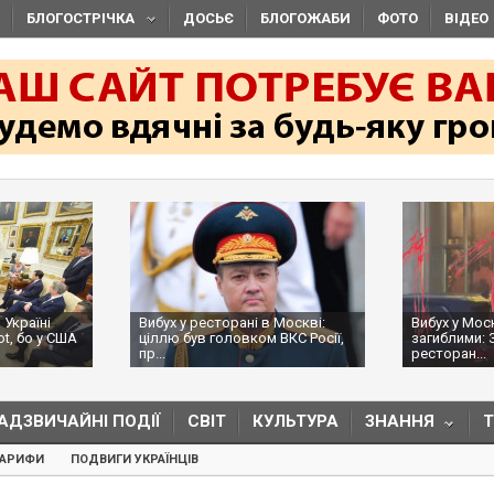
БЛОГОСТРІЧКА
ДОСЬЄ
БЛОГОЖАБИ
ФОТО
ВІДЕО
 Україні
Вибух у ресторані в Москві:
Вибух у Мос
ot, бо у США
ціллю був головком ВКС Росії,
загиблими: 
пр...
ресторан...
АДЗВИЧАЙНІ ПОДІЇ
СВІТ
КУЛЬТУРА
ЗНАННЯ
ТАРИФИ
ПОДВИГИ УКРАЇНЦІВ