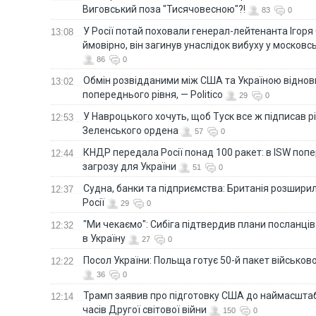
Виговський поза "Тисячовесною"?!
83
0
У Росії потай поховали генерал-лейтенанта Ігоря
13:08
ймовірно, він загинув унаслідок вибуху у московс
86
0
Обмін розвідданими між США та Україною віднов
13:02
попереднього рівня, — Politico
29
0
У Навроцького хочуть, щоб Туск все ж підписав 
12:53
Зеленського ордена
57
0
КНДР передала Росії понад 100 ракет: в ISW поп
12:44
загрозу для України
51
0
Судна, банки та підприємства: Британія розширил
12:37
Росії
29
0
"Ми чекаємо": Сибіга підтвердив плани посланці
12:32
в Україну
27
0
Посол України: Польща готує 50-й пакет військово
12:22
36
0
Трамп заявив про підготовку США до наймасштаб
12:14
часів Другої світової війни
150
0