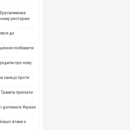
 Єрусалимова:
ькому ресторані
ився до
рішення позбавити
ередили про нову
а санкції проти
в Трампа приїхати
ї допомоги Україні
нішої атаки з