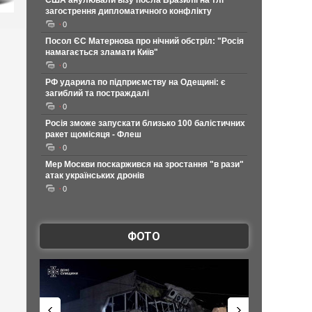
США анулювали візу посла Бразилії на тлі
загострення дипломатичного конфлікту
0
Посол ЄС Матернова про нічний обстріл: "Росія
намагається зламати Київ"
0
РФ ударила по підприємству на Одещині: є
загиблий та постраждалі
0
Росія зможе запускати близько 100 балістичних
ракет щомісяця - Флеш
0
Мер Москви поскаржився на зростання "в рази"
атак українських дронів
0
ФОТО