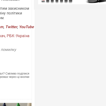
тятим захисником
іну політики
ом.
am
,
Twitter
,
YouTube
кач, РБК-Україна
у помилку
ал? Сміливо поділися
режах через ці кнопки