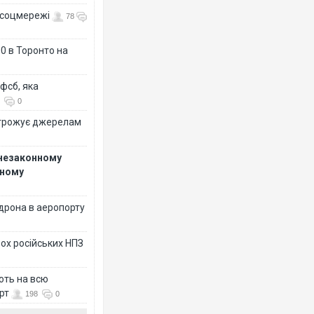
- соцмережі
78
0 в Торонто на
фсб, яка
0
огрожує джерелам
 незаконному
рному
дрона в аеропорту
ох російських НПЗ
ють на всю
рт
198
0