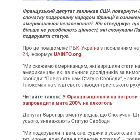
Французький депутат закликав США повернути 
спочатку подаровану народом Франції в ознамен
американської незалежності. Він стверджує, щ
більше не уособлюють цінності, які спонукали П
подарувати статую.
Про це повідомляє
РБК-Україна
з посиланням на
24
, інформує
UAINFO.org
.
"Ми скажемо американцям, які вирішили стати на 
американцям, які звільнили дослідників за вимог
свободи: "Поверніть нам Статую Свободи", - зая
Глюксман на з'їзді свого лівоцентристського руху 
Читайте також:
У Франції відповіли на погрози
запровадити мита 200% на алкоголь
Депутат Європарламенту додав, що Сполучені Шта
усього, зневажають Статую Свободи.
"Ми подарували її вам, але, судячи з усього, ви її
тут, удома, вона буде в повному порядку", - дода