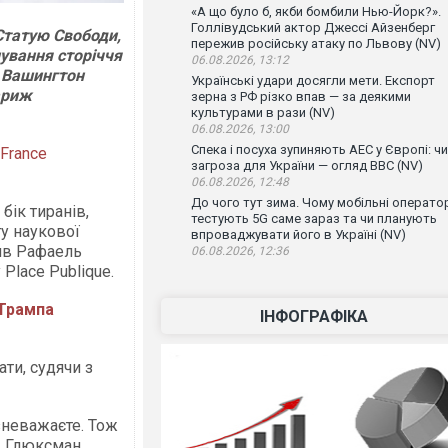
«А що було б, якби бомбили Нью-Йорк?».
Голлівудський актор Джессі Айзенберг
Статую Свободи,
пережив російську атаку по Львову (NV)
ування сторіччя
06.08.2026, 13:12
о Вашингтон
Українські удари досягли мети. Експорт
ариж
зерна з РФ різко впав — за деякими
культурами в рази (NV)
06.08.2026, 13:00
Спека і посуха зупиняють АЕС у Європі: чи
France
загроза для України — огляд ВВС (NV)
06.08.2026, 12:48
До чого тут зима. Чому мобільні операто
бік тиранів,
тестують 5G саме зараз та чи планують
у наукової
впроваджувати його в Україні (NV)
вив Рафаель
06.08.2026, 12:36
Place Publique.
 Трампа
ІНФОГРАФІКА
ти, судячи з
 зневажаєте. Тож
в Глюксман.