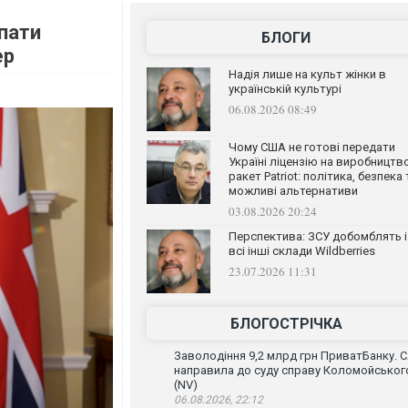
упати
БЛОГИ
ер
Надія лише на культ жінки в
українській культурі
06.08.2026 08:49
Чому США не готові передати
Україні ліцензію на виробництв
ракет Patriot: політика, безпека 
можливі альтернативи
03.08.2026 20:24
Перспектива: ЗСУ добомблять і
всі інші склади Wildberries
23.07.2026 11:31
БЛОГОСТРІЧКА
Заволодіння 9,2 млрд грн ПриватБанку. 
направила до суду справу Коломойськог
(NV)
06.08.2026, 22:12