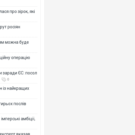
ся про зірок, які
рут росіян
рям можна буде
ційну операцію
и заради ЄС: посол
0
н із найкращих
тирьох послів
імперські амбіції,
 експерт вказав