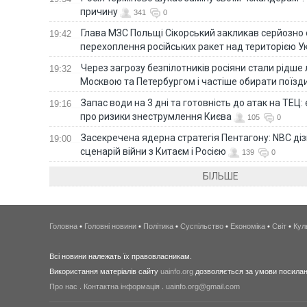
причину
341
0
Глава МЗС Польщі Сікорський закликав серйозно
19:42
перехоплення російських ракет над територією У
Через загрозу безпілотників росіяни стали рідше 
19:32
Москвою та Петербургом і частіше обирати поїзд
Запас води на 3 дні та готовність до атак на ТЕЦ:
19:16
про ризики знеструмлення Києва
105
0
Засекречена ядерна стратегія Пентагону: NBC д
19:00
сценарій війни з Китаєм і Росією
139
0
БІЛЬШЕ
Головна
•
Головні новини
•
Політика
•
Суспільство
•
Економіка
•
Світ
•
Кул
Всі новини належать їх правовласникам.
Використання матеріалів сайту
uainfo.org
дозволяється за умови посиланн
Про нас
.
Контактна інформація
.
uainfo.org@gmail.com