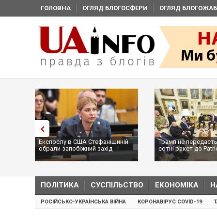
ГОЛОВНА
ОГЛЯД БЛОГОСФЕРИ
ОГЛЯД БЛОГОЖАБ
Експослу в США Стефанішиній
Трамп не передасть
обрали запобіжний захід
сотні ракет до Patri
...
ПОЛІТИКА
СУСПІЛЬСТВО
ЕКОНОМІКА
Н
РОСІЙСЬКО-УКРАЇНСЬКА ВІЙНА
КОРОНАВІРУС COVID-19