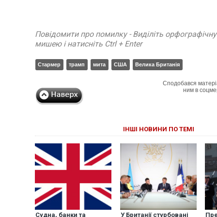
Повідомити про помилку - Виділіть орфографічн
мишею і натисніть Ctrl + Enter
Стармер
трамп
мита
США
Велика Британія
Сподобався матері
ним в соцме
ІНШІ НОВИНИ ПО ТЕМІ
Судна, банки та
У Британії стурбовані
Пре