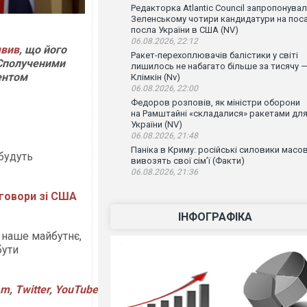
Редакторка Atlantic Council запропонува
Зеленському чотири кандидатури на пос
посла України в США (NV)
06.08.2026, 22:12
явив
, що його
Ракет-перехоплювачів балістики у світі
і Сполученими
лишилось не набагато більше за тисячу 
ентом
Клімкін (Nv)
06.08.2026, 22:00
Федоров розповів, як міністри оборони
на Рамштайні «складалися» ракетами дл
України (NV)
06.08.2026, 21:48
Паніка в Криму: російські силовики масо
будуть
вивозять свої сім’ї (Факти)
06.08.2026, 21:36
еговори зі США
ІНФОГРАФІКА
 наше майбутнє,
бути
am
,
Twitter
,
YouTube