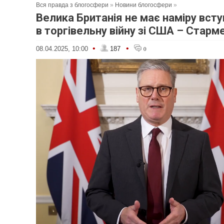
Вся правда з блогосфери
»
Новини блогосфери
»
Велика Британія не має наміру вст
в торгівельну війну зі США – Старм
•
•
08.04.2025, 10:00
187
0