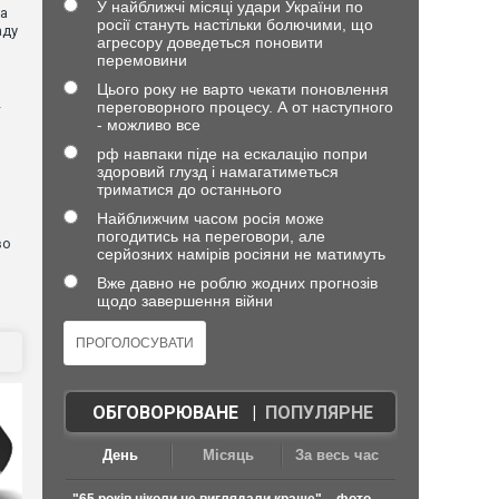
У найближчі місяці удари України по
ла
росії стануть настільки болючими, що
аду
агресору доведеться поновити
перемовини
Цього року не варто чекати поновлення
переговорного процесу. А от наступного
—
- можливо все
рф навпаки піде на ескалацію попри
здоровий глузд і намагатиметься
я
триматися до останнього
Найближчим часом росія може
погодитись на переговори, але
во
серйозних намірів росіяни не матимуть
Вже давно не роблю жодних прогнозів
щодо завершення війни
ОБГОВОРЮВАНЕ
|
ПОПУЛЯРНЕ
День
Місяць
За весь час