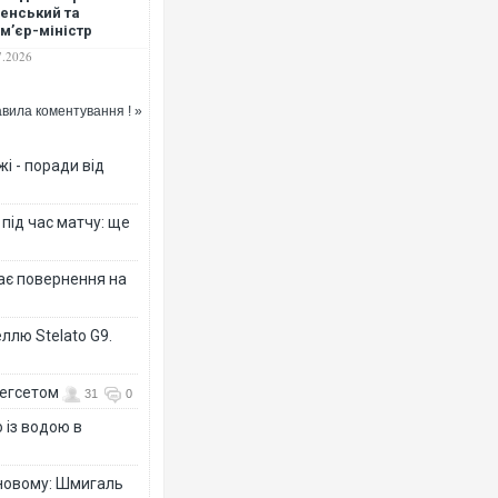
енський та
мʼєр-міністр
икої Британії Енді
7.2026
нем провели
тріч на військово-
ській базі у
вила коментування ! »
тсмуті
Росія атакувала Суми КАБ
торговельний центр, будин
і - поради від
ФОТО
 під час матчу: ще
дає повернення на
ллю Stelato G9.
Гегсетом
31
0
 із водою в
Топпосадовцю Повітряних
підозру
-новому: Шмигаль