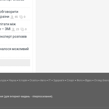
 обговорити
країни
65
0
літати між
и — ЗМІ
23
0
 експерт розповів
ізналося можливий
ьтура
•
Наука
•
Історія
•
Освіта
•
Авто
•
IT
•
Здоров'я
•
Спорт
•
Фото
•
Відео
•
Огляд блог
я (для інтернет-видань - гіперпосилання).