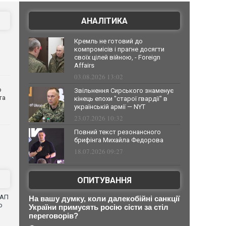
АНАЛІТИКА
Кремль не готовий до
компромісів і прагне досягти
своїх цілей війною, - Foreign
Affairs
03.08.2026 13:02
о
Звільнення Сирського знаменує
та
кінець епохи "старої гвардії" в
українській армії — NYT
23.07.2026 10:32
Повний текст резонансного
брифінга Михайла Федорова
18.07.2026 09:27
ОПИТУВАННЯ
САП
На вашу думку, коли далекобійні санкції
о
України примусять росію сісти за стіл
переговорів?