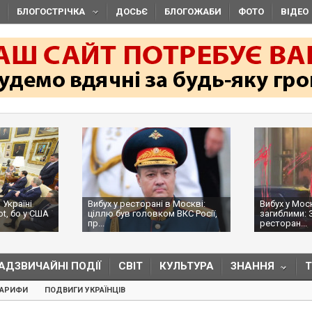
БЛОГОСТРІЧКА
ДОСЬЄ
БЛОГОЖАБИ
ФОТО
ВІДЕО
 Україні
Вибух у ресторані в Москві:
Вибух у Мос
ot, бо у США
ціллю був головком ВКС Росії,
загиблими: 
пр...
ресторан...
АДЗВИЧАЙНІ ПОДІЇ
СВІТ
КУЛЬТУРА
ЗНАННЯ
ТАРИФИ
ПОДВИГИ УКРАЇНЦІВ