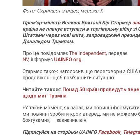
Фото: Скриншот з відео, мережа Х
Прем'єр-міністр Великої Британії Кір Стармер
за
країна не планує вступати в торгівельну війну з
Штатами через нові мита, запроваджені презид
Дональдом Трампом.
Про це повідомляє
The Independent
, передає
NV
, інформує
UAINFO.org
.
Стармер також наголосив, що переговори з США 
продовжені, щоб пом’якшити ситуацію.
Читайте також:
Понад 50 країн проведуть пер
щодо мит Трампа
«У такий момент, як зараз, ми повинні формувати
ми повинні зробити крок вперед, ми не можемо 
боягузами», — зазначив він.
Підписуйся
на
ст
орінки
UAINFO
Facebook
,
Telegr