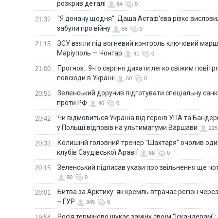
розкрив деталі
64
0
"Я доначу щодня": Даша Астаф'єва різко висловила
21:32
забули про війну
58
0
ЗСУ взяли під вогневий контроль ключовий марш
21:15
Маріуполь — Чонгар
91
0
Прогноз: 9-го серпня дихати легко свіжим повіт
21:00
повсюди в Україні
60
0
Зеленський доручив підготувати спеціальну санк
20:55
проти РФ
46
0
Чи відмовиться Україна від героїв УПА та Бандер
20:42
у Польщі відповів на ультиматуми Варшави
215
Колишній головний тренер "Шахтаря" очолив оди
20:33
клубів Саудівської Аравії
68
0
Зеленський підписав укази про звільнення ще чо
20:15
90
0
Битва за Арктику: як кремль втрачає регіон через 
20:01
– ГУР
345
0
Росія терміново шукає заміну своїм "Іскандерам":
19:54