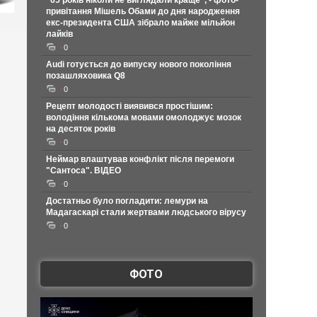
"65 років ніколи не виглядали краще", - фото-
привітання Мішель Обами до дня народження
екс-президента США зібрало майже мільйон
лайків
0
Audi готується до випуску нового покоління
позашляховика Q8
0
Рецепт молодості виявився простішим:
володіння кількома мовами омолоджує мозок
на десяток років
0
Неймар влаштував конфлікт після перемоги
"Сантоса". ВІДЕО
0
Достатньо було погладити: лемури на
Мадагаскарі стали жертвами людського вірусу
0
ФОТО