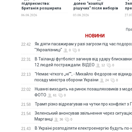
підприємства:
долею "коаліції
Зел
Британія розширила
рішучих" після виборів
пре
санкції проти Росії
у Франції, - The
Вел
06.08.2026
03.08.2026
27.0
Telegraph
Бер
зус
мор
Пра
Пор
НОВИНИ
Як діяти пасажирам у разі загрози під час подорож
22:42
"Укрзалізниці"
0
0
В Таїланді футболіст загинув від удару блискавки
22:31
12 людей постраждали. ВІДЕО
12
0
"Немає чіткого „ні“", - Михайло Федоров не відки
22:13
посаду міністра оборони України
24
0
Huawei виходить на ринок позашляховиків з моде
22:02
ФОТО
61
0
Трамп різко відреагував на чутки про конфлікт з 
21:58
Зеленський анонсував звільнення через ситуацію
21:54
Марганці
36
0
В Україні розподіляти електроенергію будуть по
21:43