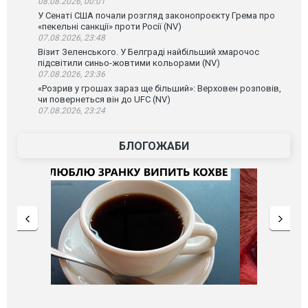
08.08.2026, 00:01
У Сенаті США почали розгляд законопроєкту Грема про
«пекельні санкції» проти Росії (NV)
07.08.2026, 23:48
Візит Зеленського. У Белграді найбільший хмарочос
підсвітили синьо-жовтими кольорами (NV)
07.08.2026, 23:36
«Розрив у грошах зараз ще більший»: Верховен розповів,
чи повернеться він до UFC (NV)
07.08.2026, 23:24
БЛОГОЖАБИ