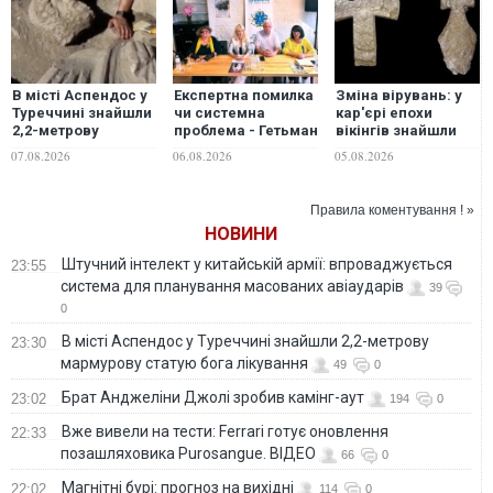
В місті Аспендос у
Eкспертна помилка
Зміна вірувань: у
Туреччині знайшли
чи системна
кар'єрі епохи
2,2-метрову
проблема - Гетьман
вікінгів знайшли
мармурову статую
Іван Виговський
рідкісні
07.08.2026
06.08.2026
05.08.2026
бога лікування
поза
середньовічні
"Тисячовесною"?!
кам’яні хрести
Правила коментування ! »
НОВИНИ
Штучний інтелект у китайській армії: впроваджується
23:55
система для планування масованих авіаударів
39
0
В місті Аспендос у Туреччині знайшли 2,2-метрову
23:30
мармурову статую бога лікування
49
0
Брат Анджеліни Джолі зробив камінг-аут
23:02
194
0
Вже вивели на тести: Ferrari готує оновлення
22:33
позашляховика Purosangue. ВІДЕО
66
0
Магнітні бурі: прогноз на вихідні
22:02
114
0