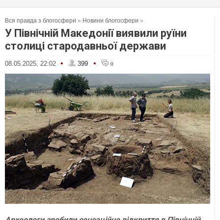
Вся правда з блогосфери
»
Новини блогосфери
»
У Північній Македонії виявили руїни
столиці стародавньої держави
•
•
08.05.2025, 22:02
399
0
Археологи зробили сенсаційне відкриття в Північній