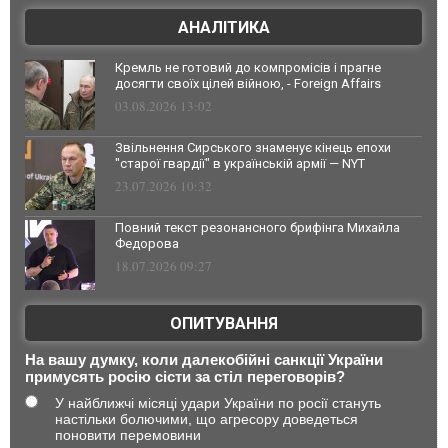
АНАЛІТИКА
Кремль не готовий до компромісів і прагне
досягти своїх цілей війною, - Foreign Affairs
03.08.2026 13:02
Звільнення Сирського знаменує кінець епохи
"старої гвардії" в українській армії — NYT
23.07.2026 10:32
Повний текст резонансного брифінга Михайла
Федорова
18.07.2026 09:27
ОПИТУВАННЯ
На вашу думку, коли далекобійні санкції України
примусять росію сісти за стіл переговорів?
У найближчі місяці удари України по росії стануть
настільки болючими, що агресору доведеться
поновити перемовини