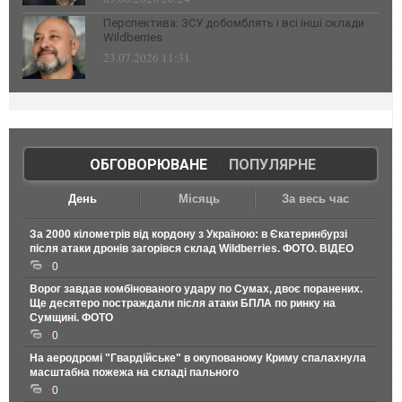
Перспектива: ЗСУ добомблять і всі інші склади
Wildberries
23.07.2026 11:31
ОБГОВОРЮВАНЕ
|
ПОПУЛЯРНЕ
День
Місяць
За весь час
За 2000 кілометрів від кордону з Україною: в Єкатеринбурзі
після атаки дронів загорівся склад Wildberries. ФОТО. ВІДЕО
0
Ворог завдав комбінованого удару по Сумах, двоє поранених.
Ще десятеро постраждали після атаки БПЛА по ринку на
Сумщині. ФОТО
0
На аеродромі "Гвардійське" в окупованому Криму спалахнула
масштабна пожежа на складі пального
0