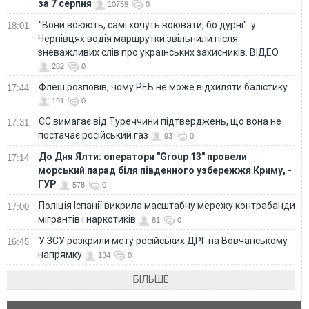
за 7 серпня
10759
0
"Вони воюють, самі хочуть воювати, бо дурні": у
18:01
Чернівцях водія маршрутки звільнили після
зневажливих слів про українських захисників. ВІДЕО
282
0
Флеш розповів, чому РЕБ не може відхиляти балістику
17:44
191
0
ЄС вимагає від Туреччини підтверджень, що вона не
17:31
постачає російський газ
93
0
До Дня Ялти: оператори "Group 13" провели
17:14
морський парад біля південного узбережжя Криму, -
ГУР
578
0
Поліція Іспанії викрила масштабну мережу контрабанди
17:00
мігрантів і наркотиків
81
0
У ЗСУ розкрили мету російських ДРГ на Вовчанському
16:45
напрямку
134
0
БІЛЬШЕ