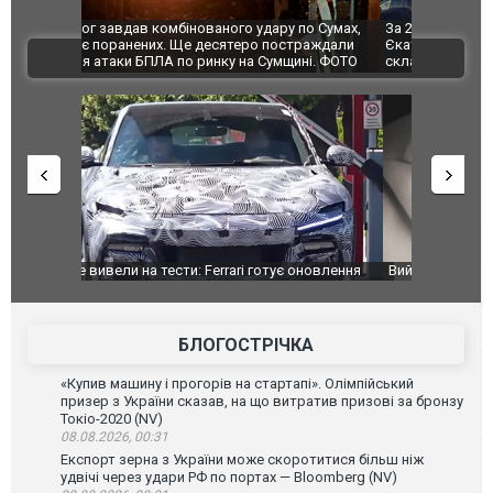
по Сумах,
За 2000 кілометрів від кордону з Україною: в
"Мої іграш
траждали
Єкатеринбурзі після атаки дронів загорівся
суперкарів
ВІДЕО
ині. ФОТО
склад Wildberries. ФОТО. ВІДЕО
оновлення
Вийшов трейлер нової екранізації легендарного
Зеленський
фільму "Афера Томаса Крауна"
перемовин
БЛОГОСТРІЧКА
«Купив машину і прогорів на стартапі». Олімпійський
призер з України сказав, на що витратив призові за бронзу
Токіо-2020 (NV)
08.08.2026, 00:31
Експорт зерна з України може скоротитися більш ніж
удвічі через удари РФ по портах — Bloomberg (NV)