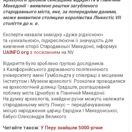
Македонії - виявлено рештки загубленого
стародавнього міста, яке, за попередніми даними,
може виявитися столицею королівства Лінкестіс VII
століття до н. е.
Експерти назвали знахідку «дуже рідкісною»
та «унікальною», підкреслюючи її значущість для
вивчення історії Стародавньої Македонії, інформує
UAINFO
.org
з
посиланням
на NV.
Відкриття було зроблено групою дослідників
з Каліфорнійського державного політехнічного
університету імені Гумбольдта у співпраці з місцевим
Інститутом і Музеєм археології. Розкопки проводилися
на археологічній ділянці Градіште, розташованій
поблизу міста Црнобукі в Північній Македонії.
На думку археологів, знайдені руїни можуть належати
стародавньому місту Лінкус — передбачуваному
місцю народження цариці Еврідіки I Македонської,
бабусі Олександра Великого.
Читайте також:
У Перу знайшли 5000-річне