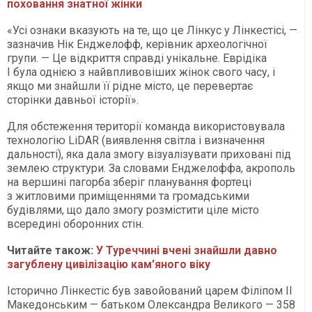
поховання знатної жінки
«Усі ознаки вказують на те, що це Лінкус у Лінкестісі, —
зазначив Нік Енджелофф, керівник археологічної
групи. — Це відкриття справді унікальне. Еврідіка
I була однією з найвпливовіших жінок свого часу, і
якщо ми знайшли її рідне місто, це перевертає
сторінки давньої історії».
Для обстеження території команда використовувала
технологію LiDAR (виявлення світла і визначення
дальності), яка дала змогу візуалізувати приховані під
землею структури. За словами Енджелоффа, акрополь
на вершині пагорба зберіг планування фортеці
з житловими приміщеннями та громадськими
будівлями, що дало змогу розмістити ціле місто
всередині оборонних стін.
Читайте також:
У Туреччині вчені знайшли давно
загублену цивілізацію кам'яного віку
Історично Лінкестіс був завойований царем Філіпом II
Македонським — батьком Олександра Великого — 358