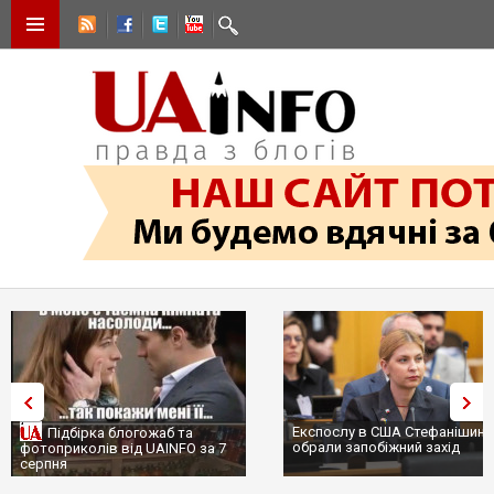
Експослу в США Стефанішині
Підбірка блогожаб та
обрали запобіжний захід
фотоприколів від UAINFO за 7
серпня