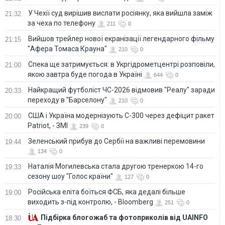
У Чехії суд вирішив вислати росіянку, яка вийшла заміж
21:32
за чеха по телефону
211
0
Вийшов трейлер нової екранізації легендарного фільму
21:15
"Афера Томаса Крауна"
210
0
Спека ще затримується: в Укргідрометцентрі розповіли,
21:00
якою завтра буде погода в Україні
644
0
Найкращий футболіст ЧС-2026 відмовив "Реалу" заради
20:33
переходу в "Барселону"
210
0
США і Україна модернізують С-300 через дефіцит ракет
20:00
Patriot, - ЗМІ
239
0
Зеленський прибув до Сербії на важливі перемовини
19:44
134
0
Наталія Могилевська стала другою тренеркою 14-го
19:33
сезону шоу "Голос країни"
127
0
Російська еліта боїться ФСБ, яка дедалі більше
19:00
виходить з-під контролю, - Bloomberg
251
0
Підбірка блогожаб та фотоприколів від UAINFO
18:30