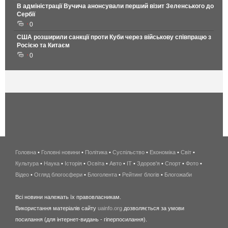
В адміністрації Вучича анонсували перший візит Зеленського до
Сербії
0
США розширили санкції проти Куби через військову співпрацю з
Росією та Китаєм
0
Головна
•
Головні новини
•
Політика
•
Суспільство
•
Економіка
беспроводной
•
Світ
•
Культура
•
Наука
•
Історія
•
Освіта
•
Авто
•
IT
•
Здоров'я
интернет
•
Спорт
•
Фото
•
Відео
•
Огляд блогосфери
•
Блоголента
•
Рейтинг блогів
киев
•
Блогожаби
и
Всі новини належать їх правовласникам.
область
Використання матеріалів сайту
uainfo.org
дозволяється за умови
wimax
посилання (для інтернет-видань - гіперпосилання).
интернет