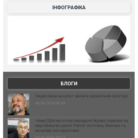
ІНФОГРАФІКА
БЛОГИ
Надія лише на культ жінки в українській культурі
06.08.2026 08:49
Чому США не готові передати Україні ліцензію на
виробництво ракет Patriot: політика, безпека та
можливі альтернативи
03.08.2026 20:24