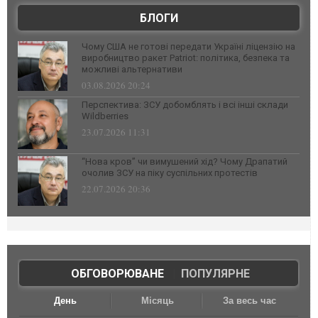
БЛОГИ
Чому США не готові передати Україні ліцензію на
виробництво ракет Patriot: політика, безпека та
можливі альтернативи
03.08.2026 20:24
Перспектива: ЗСУ добомблять і всі інші склади
Wildberries
23.07.2026 11:31
“Нова кров” чи вимушений хід? Чому Драпатий
очолив ЗСУ на піку суспільних протестів
22.07.2026 20:36
ОБГОВОРЮВАНЕ
|
ПОПУЛЯРНЕ
День
Місяць
За весь час