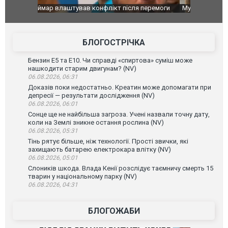
перемоги
Мудрик провів перший матч за "Челсі" після
Українські
допінгової дискваліфікації. ВІДЕО
під час лік
Франції
БЛОГОСТРІЧКА
Бензин Е5 та Е10. Чи справді «спиртова» суміш може
нашкодити старим двигунам? (NV)
06.08.2026, 06:31
Доказів поки недостатньо. Креатин може допомагати при
депресії — результати дослідження (NV)
06.08.2026, 06:01
Сонце ще не найбільша загроза. Учені назвали точну дату,
коли на Землі зникне остання рослина (NV)
06.08.2026, 05:31
Тінь рятує більше, ніж технології. Прості звички, які
захищають батарею електрокара влітку (NV)
06.08.2026, 05:01
Слоників шкода. Влада Кенії розслідує таємничу смерть 15
тварин у національному парку (NV)
06.08.2026, 04:31
БЛОГОЖАБИ