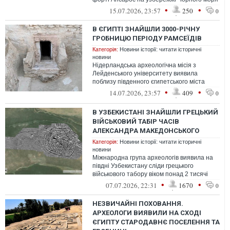
в Грузії після відкриття рідкісно...
•
•
15.07.2026, 23:57
250
0
В ЄГИПТІ ЗНАЙШЛИ 3000-РІЧНУ
ГРОБНИЦЮ ПЕРІОДУ РАМСЕЇДІВ
Категорія:
Новини історії: читати історичні
новини
Нідерландська археологічна місія з
Лейденського університету виявила
поблизу південного єгипетського міста
Луксор стародавню гробницю епохи
•
•
14.07.2026, 23:57
409
0
Рамсеїдів
В УЗБЕКИСТАНІ ЗНАЙШЛИ ГРЕЦЬКИЙ
ВІЙСЬКОВИЙ ТАБІР ЧАСІВ
АЛЕКСАНДРА МАКЕДОНСЬКОГО
Категорія:
Новини історії: читати історичні
новини
Міжнародна група археологів виявила на
півдні Узбекистану сліди грецького
військового табору віком понад 2 тисячі
років.
•
•
07.07.2026, 22:31
1670
0
НЕЗВИЧАЙНІ ПОХОВАННЯ.
АРХЕОЛОГИ ВИЯВИЛИ НА СХОДІ
ЄГИПТУ СТАРОДАВНЄ ПОСЕЛЕННЯ ТА