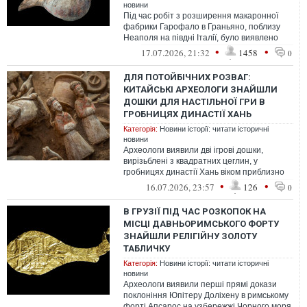
новини
Під час робіт з розширення макаронної
фабрики Гарофало в Граньяно, поблизу
Неаполя на півдні Італії, було виявлено
архаїчний некрополь, що містить 85 ...
•
•
17.07.2026, 21:32
1458
0
ДЛЯ ПОТОЙБІЧНИХ РОЗВАГ:
КИТАЙСЬКІ АРХЕОЛОГИ ЗНАЙШЛИ
ДОШКИ ДЛЯ НАСТІЛЬНОЇ ГРИ В
ГРОБНИЦЯХ ДИНАСТІЇ ХАНЬ
Категорія:
Новини історії: читати історичні
новини
Археологи виявили дві ігрові дошки,
вирізьблені з квадратних цеглин, у
гробницях династії Хань віком приблизно
2000 років, що є рідкісним новим доказо...
•
•
16.07.2026, 23:57
126
0
В ГРУЗІЇ ПІД ЧАС РОЗКОПОК НА
МІСЦІ ДАВНЬОРИМСЬКОГО ФОРТУ
ЗНАЙШЛИ РЕЛІГІЙНУ ЗОЛОТУ
ТАБЛИЧКУ
Категорія:
Новини історії: читати історичні
новини
Археологи виявили перші прямі докази
поклоніння Юпітеру Доліхену в римському
форті Апсарос на узбережжі Чорного моря