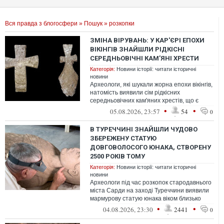
Вся правда з блогосфери
»
Пошук
» розкопки
ЗМІНА ВІРУВАНЬ: У КАР'ЄРІ ЕПОХИ
ВІКІНГІВ ЗНАЙШЛИ РІДКІСНІ
СЕРЕДНЬОВІЧНІ КАМ’ЯНІ ХРЕСТИ
Категорія:
Новини історії: читати історичні
новини
Археологи, які шукали жорна епохи вікінгів,
натомість виявили сім рідкісних
середньовічних кам'яних хрестів, що є
однією з найцікавіших знахідок у цьо...
•
•
05.08.2026, 23:57
54
0
В ТУРЕЧЧИНІ ЗНАЙШЛИ ЧУДОВО
ЗБЕРЕЖЕНУ СТАТУЮ
ДОВГОВОЛОСОГО ЮНАКА, СТВОРЕНУ
2500 РОКІВ ТОМУ
Категорія:
Новини історії: читати історичні
новини
Археологи під час розкопок стародавнього
міста Сарди на заході Туреччини виявили
мармурову статую юнака віком близько
2500 років.
•
•
04.08.2026, 23:30
2441
0