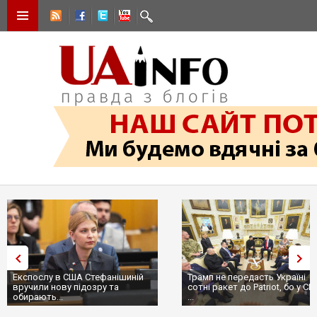
Експослу в США Стефанішиній
Трамп не передасть Україні
вручили нову підозру та
сотні ракет до Patriot, бо у С
обирають...
...