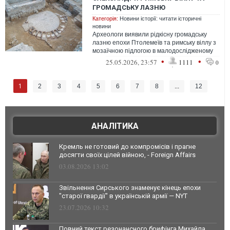
ГРОМАДСЬКУ ЛАЗНЮ
Категорія:
Новини історії: читати історичні
новини
Археологи виявили рідкісну громадську
лазню епохи Птолемеїв та римську віллу з
мозаїчною підлогою в малодослідженому
районі Мухаррам-Бек єгипетського ...
•
•
25.05.2026, 23:57
1111
0
1
2
3
4
5
6
7
8
...
12
АНАЛІТИКА
Кремль не готовий до компромісів і прагне
досягти своїх цілей війною, - Foreign Affairs
03.08.2026 13:02
Звільнення Сирського знаменує кінець епохи
"старої гвардії" в українській армії — NYT
23.07.2026 10:32
Повний текст резонансного брифінга Михайла