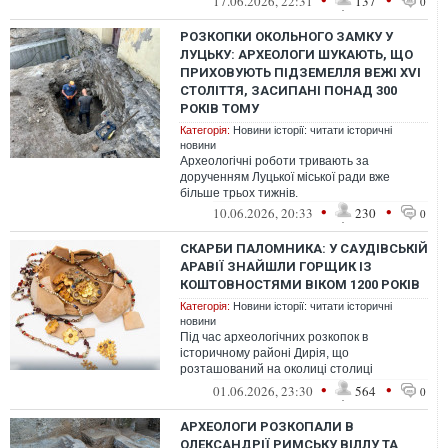
17.06.2026, 22:31
137
0
РОЗКОПКИ ОКОЛЬНОГО ЗАМКУ У
ЛУЦЬКУ: АРХЕОЛОГИ ШУКАЮТЬ, ЩО
ПРИХОВУЮТЬ ПІДЗЕМЕЛЛЯ ВЕЖІ XVI
СТОЛІТТЯ, ЗАСИПАНІ ПОНАД 300
РОКІВ ТОМУ
Категорія:
Новини історії: читати історичні
новини
Археологічні роботи тривають за
дорученням Луцької міської ради вже
більше трьох тижнів.
•
•
10.06.2026, 20:33
230
0
СКАРБИ ПАЛОМНИКА: У САУДІВСЬКІЙ
АРАВІЇ ЗНАЙШЛИ ГОРЩИК ІЗ
КОШТОВНОСТЯМИ ВІКОМ 1200 РОКІВ
Категорія:
Новини історії: читати історичні
новини
Під час археологічних розкопок в
історичному районі Дирія, що
розташований на околиці столиці
Саудовської Аравії Ер-Ріяда, дослідники
•
•
01.06.2026, 23:30
564
0
виявили унікальн...
АРХЕОЛОГИ РОЗКОПАЛИ В
ОЛЕКСАНДРІЇ РИМСЬКУ ВІЛЛУ ТА