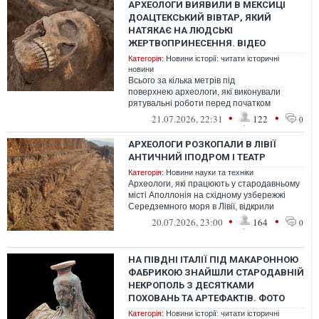
АРХЕОЛОГИ ВИЯВИЛИ В МЕКСИЦІ
ДОАЦТЕКСЬКИЙ ВІВТАР, ЯКИЙ
НАТЯКАЄ НА ЛЮДСЬКІ
ЖЕРТВОПРИНЕСЕННЯ. ВІДЕО
Категорія:
Новини історії: читати історичні
новини
Всього за кілька метрів під
поверхнею археологи, які виконували
рятувальні роботи перед початком
будівництва залізниці, знайшли момозтлі.
•
•
21.07.2026, 22:31
122
0
Цим словом в...
АРХЕОЛОГИ РОЗКОПАЛИ В ЛІВІЇ
АНТИЧНИЙ ІПОДРОМ І ТЕАТР
Категорія:
Новини науки та техніки
Археологи, які працюють у стародавньому
місті Аполлонія на східному узбережжі
Середземного моря в Лівії, відкрили
рідкісний грецький іподром та виявил...
•
•
20.07.2026, 23:00
164
0
НА ПІВДНІ ІТАЛІЇ ПІД МАКАРОННОЮ
ФАБРИКОЮ ЗНАЙШЛИ СТАРОДАВНІЙ
НЕКРОПОЛЬ З ДЕСЯТКАМИ
ПОХОВАНЬ ТА АРТЕФАКТІВ. ФОТО
Категорія:
Новини історії: читати історичні