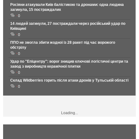
Росіяни атакували Київ балістикою та дронами: одна людина
загинула, 15 постраждалих
0
14 людей загинули, 27 постраждали через російський удар по
Київщині
0
ППО не змогла збити жодної із 28 ракет під час ворожого
обстрілу
0
Удар по "Епіцентру": ворог знищив ключові логістичні центри та
завод з виробництв керамічної плитки
0
Склад Wildberries горить після атаки дронів у Тульській області
0
Loading...