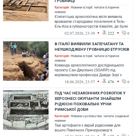
ГРОБНИЦІ
Категорія:
Новини історії: читати історичні
новини
Єгипетська археологічна місія виявила
вражаюче стародавнє поселення в Тель-
Ель-Коа в губернаторстві Ісмаїлія, де були
знайдені гробниці, житлові будів...
•
•
02.07.2026, 23:30
222
0
В ІТАЛІЇ ВИЯВИЛИ ЗАПЕЧАТАНУ ТА
НЕУШКОДЖЕНУ ГРОБНИЦЮ ЕТРУСКІВ
Категорія:
Новини історії: читати історичні
новини
Команда археологічного дослідницького
проєкту Сан-Джуліано (SGARP) під
керівництвом професора Давіде Зорі з
Університету Бейлора відкрила нову
•
•
18.06.2026, 23:57
476
0
етруськ...
ПІД ЧАС НЕЗАКОННИХ РОЗКОПОК У
ХЕРСОНЕСІ ОКУПАНТИ ЗНАЙШЛИ
РІДКІСНІ ПОХОВАЛЬНІ УРНИ
РИМСЬКОЇ ДОБИ
Категорія:
Новини суспільства: читати соціальні
новини
Такі артефакти є вкрай рідкісними для
всього Північного Причорномор’я
•
•