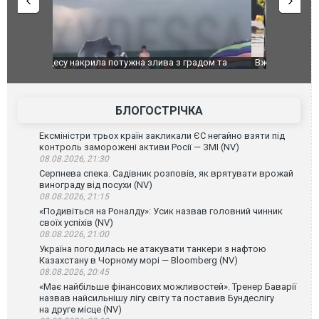
дом та
Вже вивели на тести: Ferrari готує оновлення
Вийшов тре
позашляховика Purosangue. ВІДЕО
фільму "Аф
БЛОГОСТРІЧКА
Ексміністри трьох країн закликали ЄС негайно взяти під
контроль заморожені активи Росії — ЗМІ (NV)
08.08.2026, 21:30
Серпнева спека. Садівник розповів, як врятувати врожай
винограду від посухи (NV)
08.08.2026, 21:15
«Подивіться на Роналду»: Усик назвав головний чинник
своїх успіхів (NV)
08.08.2026, 21:00
Україна погодилась не атакувати танкери з нафтою
Казахстану в Чорному морі — Bloomberg (NV)
08.08.2026, 20:45
«Має найбільше фінансових можливостей». Тренер Баварії
назвав найсильнішу лігу світу та поставив Бундеслігу
на друге місце (NV)