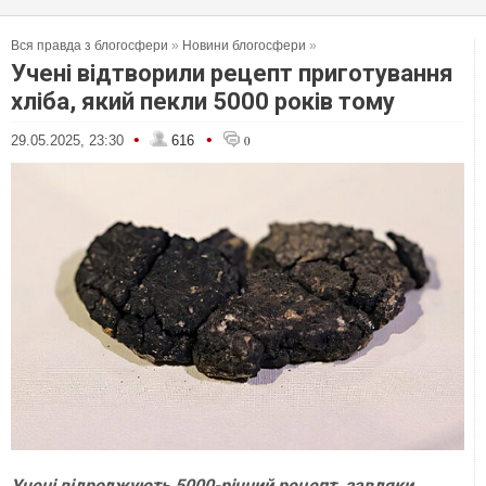
Вся правда з блогосфери
»
Новини блогосфери
»
Учені відтворили рецепт приготування
хліба, який пекли 5000 років тому
•
•
29.05.2025, 23:30
616
0
Учені відроджують 5000-річний рецепт, завдяки