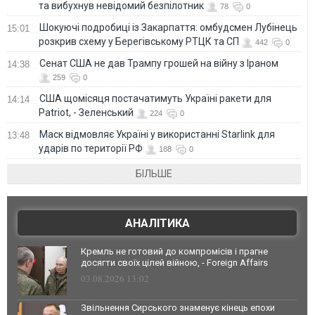
та вибухнув невідомий безпілотник
78
0
Шокуючі подробиці із Закарпаття: омбудсмен Лубінець
15:01
розкрив схему у Берегівському РТЦК та СП
442
0
Сенат США не дав Трампу грошей на війну з Іраном
14:38
259
0
США щомісяця постачатимуть Україні ракети для
14:14
Patriot, - Зеленський
224
0
Маск відмовляє Україні у використанні Starlink для
13:48
ударів по території РФ
188
0
БІЛЬШЕ
АНАЛІТИКА
Кремль не готовий до компромісів і прагне
досягти своїх цілей війною, - Foreign Affairs
03.08.2026 13:02
Звільнення Сирського знаменує кінець епохи