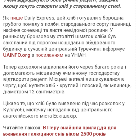
якому хочуть створити хліб у старовинному стилі.
Як
пише
Daily Express, цей хліб готували з борошна
грубого помелу з полби, стародавнього сорту пшениці,
насіння сочевиці та листя невідомої рослини. У
ранньому бронзовому столітті шматок хліба був
закопаний під порогом нещодавно збудованого
будинку в сучасній центральній Туреччині, інформує
UAINFO.org
з
посиланням
на УНІАН.
Тепер археологи відкопали його через багато років і
допомагають місцевому ячмінному господарству
відтворити рецепт. Місцеві жителі вишикувалися в
чергу, щоб купити хліб - круглий і плоский, як млинець,
діаметром 12 сантиметрів.
Цікаво те, що хліб було виявлено під час розкопок у
Куллуобі, містечку неподалік від центрального
анатолійського міста Ескішехір.
Читайте також:
В Перу знайшли приладдя для
вживання галюциногенів віком 2500 років