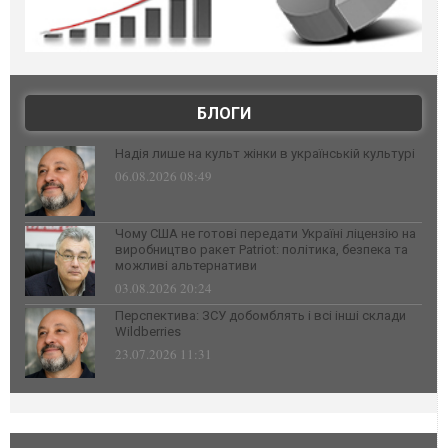
БЛОГИ
Надія лише на культ жінки в українській культурі
06.08.2026 08:49
Чому США не готові передати Україні ліцензію на
виробництво ракет Patriot: політика, безпека та
можливі альтернативи
03.08.2026 20:24
Перспектива: ЗСУ добомблять і всі інші склади
Wildberries
23.07.2026 11:31