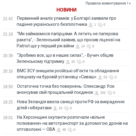
Правила коментування ! »
НОВИНИ
Первинний аналіз уламків: у Болгарії заявили про
21:42
падіння українського безпілотника
1
0
"Ми займаємося папірцями. А летить не паперова
21:18
ракета", - Зеленський заявив, що просив ліцензії на
Patriot ще у перший рік війни
14
0
"Зробимо все, що в наших силах", - Вучич обіцяв
20:39
Зеленському підтримку
25
0
ВМС ЗСУ знищили російські об'єкти та обладнання
20:16
спецназу на буровій установці «Сиваш»
53
0
Остаточна точка без повернень: Олександр Усік
19:50
анонсував свій прощальний поєдинок
152
0
Нова Зеландія ввела санкції проти РФ за викрадення
19:25
дітей і кібератаки
19
0
На Херсонщині окупанти розпочали «вільне
19:01
полювання» на автотранспорт за допомогою дронів на
оптоволокні — ОВА
48
0