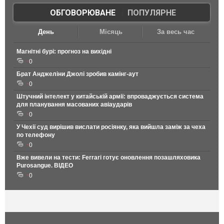
ОБГОВОРЮВАНЕ
|
ПОПУЛЯРНЕ
День
Місяць
За весь час
Магнітні бурі: прогноз на вихідні
0
Брат Анджеліни Джолі зробив камінг-аут
0
Штучний інтелект у китайській армії: впроваджується система
для планування масованих авіаударів
0
У Чехії суд вирішив вислати росіянку, яка вийшла заміж за чеха
по телефону
0
Вже вивели на тести: Ferrari готує оновлення позашляховика
Purosangue. ВІДЕО
0