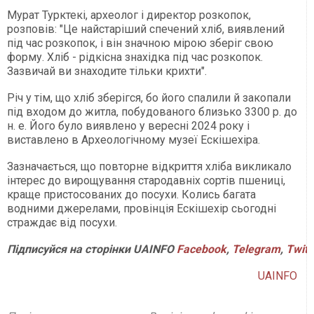
Мурат Турктекі, археолог і директор розкопок,
розповів: "Це найстаріший спечений хліб, виявлений
під час розкопок, і він значною мірою зберіг свою
форму. Хліб - рідкісна знахідка під час розкопок.
Зазвичай ви знаходите тільки крихти".
Річ у тім, що хліб зберігся, бо його спалили й закопали
під входом до житла, побудованого близько 3300 р. до
н. е. Його було виявлено у вересні 2024 року і
виставлено в Археологічному музеї Ескішехіра.
Зазначається, що повторне відкриття хліба викликало
інтерес до вирощування стародавніх сортів пшениці,
краще пристосованих до посухи. Колись багата
водними джерелами, провінція Ескішехір сьогодні
страждає від посухи.
Підписуйся
на
сторінки
UAINFO
Facebook
,
Telegram
,
Twitt
UAINFO