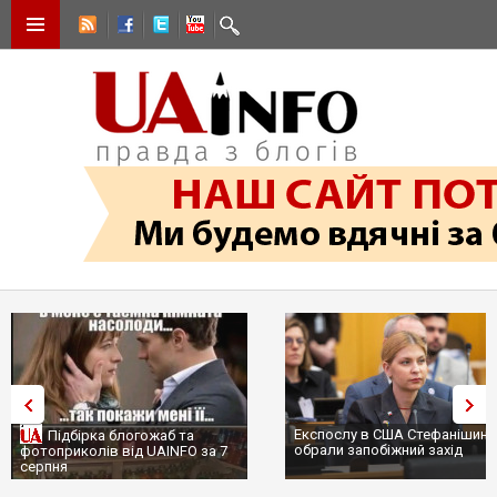
Експослу в США Стефанішині
Підбірка блогожаб та
обрали запобіжний захід
фотоприколів від UAINFO за 7
серпня