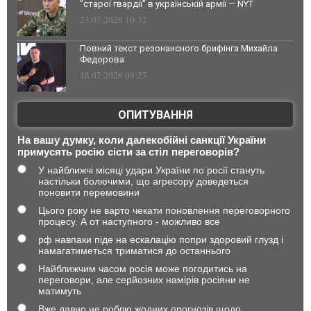
"старої гвардії" в українській армії — NYT
23.07.2026 10:32
Повний текст резонансного брифінга Михайла
Федорова
18.07.2026 09:27
ОПИТУВАННЯ
На вашу думку, коли далекобійні санкції України
примусять росію сісти за стіл переговорів?
У найближчі місяці удари України по росії стануть
настільки болючими, що агресору доведеться
поновити перемовини
Цього року не варто чекати поновлення переговорного
процесу. А от наступного - можливо все
рф навпаки піде на ескалацію попри здоровий глузд і
намагатиметься триматися до останнього
Найближчим часом росія може погодитись на
переговори, але серйозних намірів росіяни не
матимуть
Вже давно не роблю жодних прогнозів щодо