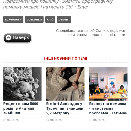
Повідомити про помилку - Виділіть орфографічну
помилку мишею і натисніть Ctrl + Enter
археологи
розкопки
хліб
рецепт
Сподобався матеріал? Сміливо поділися
ним в соцмережах через ці кнопки
ІНШІ НОВИНИ ПО ТЕМІ
Рецепт віком 5000
В місті Аспендос у
Eкспертна помилка
років: в Анатолії
Туреччині знайшли
чи системна
знайшли
2,2-метрову
проблема - Гетьман
найдавніший хліб
мармурову статую
Іван Виговський
08.04.2026
07.08.2026
06.08.2026
із сочевицею
бога лікування
поза
"Тисячовесною"?!