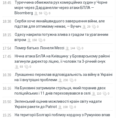
Туреччина обмежила рух комерційних суден у Чорне
18:45
море через Дарданелли через атаки БПЛА —
Bloomberg
59
0
Сербія хоче якнайшвидшого завершення війни, але
18:38
підстав для оптимізму немає, — Вучич
29
0
Одесу накрила потужна злива з градом та ураганним
18:15
вітром
150
0
Помер батько Ліонеля Мессі
17:54
144
0
Нічна атака БпЛА на Київщину: у Броварському районі
17:45
загинули директор ліцею, її чоловік та 3-річний онук
93
0
Лукашенко переклав відповідальність за війну в Україні
16:39
на її внутрішні проблеми
230
0
На Буковині затримали стрільця, який поранив двох
16:16
поліцейських і 11 днів переховувався в селі
110
0
Зеленський оцінив можливості країн світу надати
15:50
Україні ракети до Patriot
158
0
На території Болгарії поблизу кордону з Румунією впав
15:25