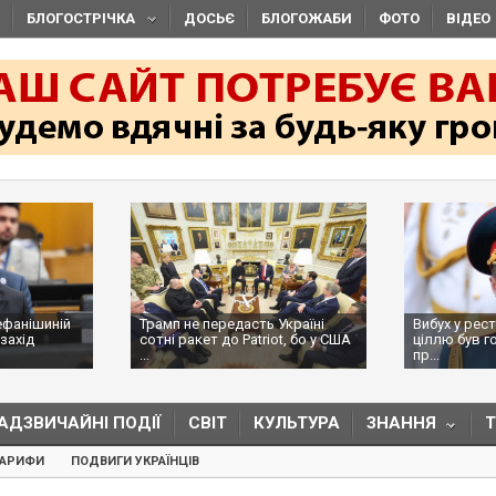
БЛОГОСТРІЧКА
ДОСЬЄ
БЛОГОЖАБИ
ФОТО
ВІДЕО
ефанішиній
Трамп не передасть Україні
Вибух у рес
захід
сотні ракет до Patriot, бо у США
ціллю був г
...
пр...
АДЗВИЧАЙНІ ПОДІЇ
СВІТ
КУЛЬТУРА
ЗНАННЯ
ТАРИФИ
ПОДВИГИ УКРАЇНЦІВ