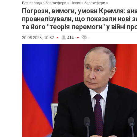
Вся правда з блогосфери
»
Новини блогосфери
»
Погрози, вимоги, умови Кремля: ан
проаналізували, що показали нові з
та його "теорія перемоги" у війні пр
•
•
20.06.2025, 10:32
414
0