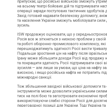
припускає, що російські військові зможуть утриму
на всьому театрі бойових дій та підтримувати нас
операції заради поступових тактичних здобутків 
Захід готовий надавати безпекову допомогу; ані
та населення України зможуть мобілізувати сили
зусиль.
ISW продовжує оцінювати, що у середньостроков
Росія все ж зіткнеться з низкою проблем у своїй
та роботі оборонно-промислового комплексу, які
перешкоджатимуть здатності Росії вести тривалу 
Подальше зростання цін на нафту після ізраїльськ
Ірану може збільшити доходи Росії від продажу 
та покращити здатність Росії підтримувати свої в
зусилля — але лише за умови, що ціна на нафту з
високою, і якщо російська нафта не потрапить під
міжнародні санкції.
Тож збільшення західної військової допомоги та
інструментів може дозволити українським силам
тиск на полі бою та загострювати економічні проб
використовуючи слабкі сторони Росії для досягн
переговорної позиції для України. Тоді Україна та