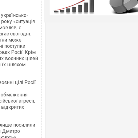
 українсько-
 року «ситуація
 мовляв, є
гає сьогодні.
аїни може
ні поступки
вах Росії. Крім
оїх воєнних цілей
 їх шляхом
єнні цілі Росії
, обмеження
йської агресії,
 відкритих
 лише посилили
я Дмитро
цюють»,