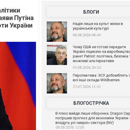
алітики
БЛОГИ
аяви Путіна
Надія лише на культ жінки в
оти України
українській культурі
06.08.2026 08:49
Чому США не готові передати
Україні ліцензію на виробництв
ракет Patriot: політика, безпека 
можливі альтернативи
03.08.2026 20:24
Перспектива: ЗСУ добомблять і
всі інші склади Wildberries
23.07.2026 11:31
БЛОГОСТРІЧКА
В плюс вийде лише оборонка. Dragon Capi
погіршив прогноз для економіки України
впадуть усі «мирні» сектори (NV)
08.08.2026, 12:00