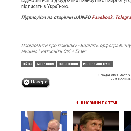
відмовитися від будь-якої майбутньої мирної уго
підписати з Україною.
Підписуйся
на
сторінки
UAINFO
Facebook
,
Telegr
Повідомити про помилку - Виділіть орфографічн
мишею і натисніть Ctrl + Enter
війна
закінчення
переговори
Володимир Путін
Сподобався матері
ним в соцме
ІНШІ НОВИНИ ПО ТЕМІ