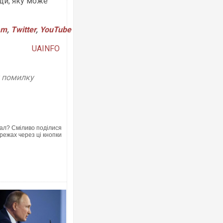
ди, яку може
am
,
Twitter
,
YouTube
UAINFO
у помилку
ал? Сміливо поділися
режах через ці кнопки