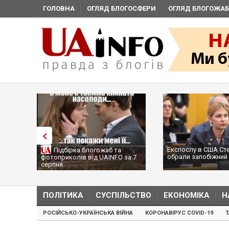
ГОЛОВНА
ОГЛЯД БЛОГОСФЕРИ
ОГЛЯД БЛОГОЖАБ
Експослу в США Ст
Підбірка блогожаб та
обрали запобіжний 
фотоприколів від UAINFO за 7
серпня
ПОЛІТИКА
СУСПІЛЬСТВО
ЕКОНОМІКА
Н
РОСІЙСЬКО-УКРАЇНСЬКА ВІЙНА
КОРОНАВІРУС COVID-19