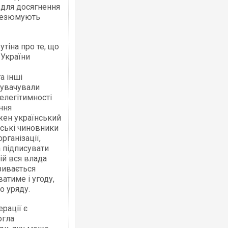
 для досягнення
 резюмують
тіна про те, що
 України
а інші
нувачували
нелегітимності
ння
жен український
йські чиновники
рганізації,
 підписувати
ій вся влада
зивається
атиме і угоду,
о уряду.
рації є
огла