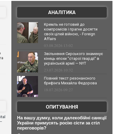
АНАЛІТИКА
Кремль не готовий до
компромісів і прагне досягти
своїх цілей війною, - Foreign
Affairs
03.08.2026 13:02
о
Звільнення Сирського знаменує
та
кінець епохи "старої гвардії" в
українській армії — NYT
23.07.2026 10:32
Повний текст резонансного
брифінга Михайла Федорова
18.07.2026 09:27
ОПИТУВАННЯ
tal
На вашу думку, коли далекобійні санкції
 —
України примусять росію сісти за стіл
переговорів?