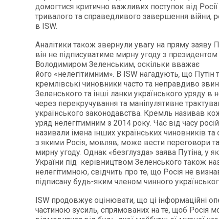
домогтися критично важливих поступок від Росії
тривалого та справедливого завершення війни,
в ISW.
Аналітики також звернули увагу на пряму заяву Пу
він не підписуватиме мирну угоду з президентом
Володимиром Зеленським, оскільки вважає
його «нелегітимним». В ISW нагадують, що Путін т
кремлівські чиновники часто та неправдиво зви
Зеленського та інші ланки українського уряду в 
через перекручування та маніпулятивне трактува
українського законодавства. Кремль називав ко
уряд нелегітимним з 2014 року. Час від часу росі
називали імена інших українських чиновників та о
з якими Росія, мовляв, може вести переговори та
мирну угоду. Однак «безглузда» заява Путіна, у як
України під керівництвом Зеленського також на
нелегітимною, свідчить про те, що Росія не визнав
підписану будь-яким членом чинного українськог
ISW продовжує оцінювати, що ці інформаційні опе
частиною зусиль, спрямованих на те, щоб Росія м