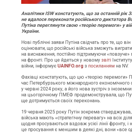
Аналітики ISW констатують, що за останній рік З
не вдалося переконати російського диктатора 
Путіна переглянути свою «теорію перемоги» у вій
України.
Нові публічні заяви Путіна свідчать про те, що ві
оцінювати, що російські війська зможуть виграти
на виснаження, постійно підтримуючи «повзуче»
на фронті. Про це йдеться у новому
звіті
Інститут
війни, інформує
UAINFO
.org
з
посиланням
на NV.
Фахівці констатують, що цю «теорію перемоги» П
час Петербурзького міжнародного економічного
у червні 2024 року, а його нова зустріч з іноземн
на цьогорічному ПМЕФ продемонструвала, що Пут
ще дотримується своїх переконань.
19 червня 2025 року Путін зокрема стверджував,
війська мають «стратегічну перевагу» на всіх діл
щодня просуваються вздовж усієї лінії фронту, і 
це просування є меншим в деякі дні, вони «все о