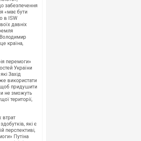
до забезпечення
ія «має бути
о в ISW
воїх давніх
Кремля
Ворог завдав комбінованого удару по
двоє поранених. Ще десятеро постра
і Володимир
після атаки БПЛА по ринку на Сумщині
це країна,
рія перемоги»
остей України
які Захід
оже використати
, щоб придушити
їни не зможуть
щої території,
Вже вивели на тести: Ferrari готує оно
 втрат
позашляховика Purosangue. ВІДЕО
добутків, які є
й перспективі,
моги» Путіна