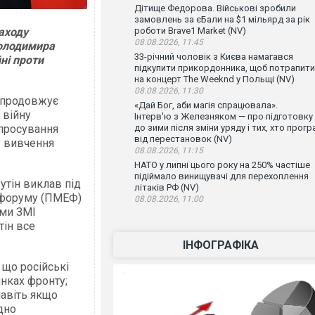
Дітище Федорова. Військові зробили
замовлень за єБали на $1 мільярд за рік
аходу
роботи Brave1 Market (NV)
08.08.2026, 11:45
Володимира
33-річний чоловік з Києва намагався
ні проти
підкупити прикордонника, щоб потрапити
на концерт The Weeknd у Польщі (NV)
08.08.2026, 11:30
н продовжує
«Дай Бог, аби магія спрацювала».
 війну
Інтерв'ю з Железняком — про підготовку
 просування
до зими після зміни уряду і тих, хто прогр
від перестановок (NV)
у вивчення
08.08.2026, 11:15
НАТО у липні цього року на 250% частіше
підіймало винищувачі для перехоплення
утін виклав під
літаків РФ (NV)
 форуму (ПМЕФ)
08.08.2026, 11:00
ими ЗМІ
ін все
ІНФОГРАФІКА
 що російські
янках фронту;
навіть якщо
дно