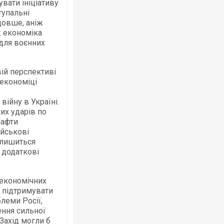
вати ініціативу
тупальні
довше, аніж
ж економіка
 для воєнних
ій перспективі
 економіці
війну в Україні.
их ударів по
нафти
ійськові
алишиться
 додаткові
 економічних
 підтримувати
леми Росії,
ення сильної
 Захід могли б