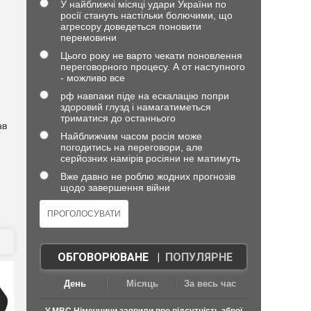
У найближчі місяці удари України по
росії стануть настільки болючими, що
агресору доведеться поновити
перемовини
Цього року не варто чекати поновлення
переговорного процесу. А от наступного
- можливо все
рф навпаки піде на ескалацію попри
здоровий глузд і намагатиметься
триматися до останнього
ав
Найближчим часом росія може
погодитись на переговори, але
серйозних намірів росіяни не матимуть
Вже давно не роблю жодних прогнозів
щодо завершення війни
ОБГОВОРЮВАНЕ
|
ПОПУЛЯРНЕ
День
Місяць
За весь час