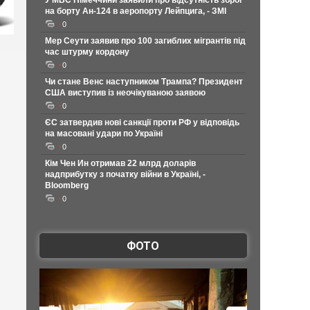
У МВС Німеччини заявили про відсутність зброї
на борту Ан-124 в аеропорту Лейпцига, - ЗМІ
0
Мер Сеути заявив про 100 загиблих мігрантів під
час штурму кордону
0
Чи стане Венс наступником Трампа? Президент
США виступив із неочікуваною заявою
0
ЄС затвердив нові санкції проти РФ у відповідь
на масовані удари по Україні
0
Кім Чен Ин отримав 22 млрд доларів
надприбутку з початку війни в Україні, -
Bloomberg
0
ФОТО