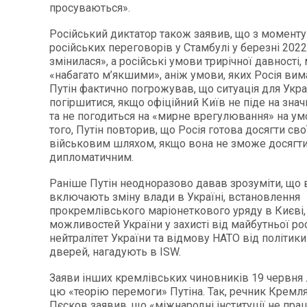
просуваються».
Російський диктатор також заявив, що з моменту
російських переговорів у Стамбулі у березні 2022
змінилася», а російські умови трирічної давності,
«набагато м’якшими», аніж умови, яких Росія вима
Путін фактично погрожував, що ситуація для Укр
погіршитися, якщо офіційний Київ не піде на знач
та не погодиться на «мирне врегулювання» на умо
того, Путін повторив, що Росія готова досягти св
військовим шляхом, якщо вона не зможе досягти
дипломатичним.
Раніше Путін неодноразово давав зрозуміти, що во
включають зміну влади в Україні, встановлення
прокремлівського маріонеткового уряду в Києві
можливостей України у захисті від майбутньої росі
нейтралітет України та відмову НАТО від політики
дверей, нагадують в ISW.
Заяви інших кремлівських чиновників 19 червня
цю «теорію перемоги» Путіна. Так, речник Кремл
Пєсков заявив, що «міжнародні інституції не пра