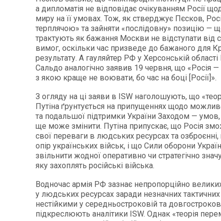
а дипломатія не відповідає очікуванням Росії що
миру на її умовах. Тож, як стверджує Пєсков, Рос
терплячою» та зайняти «послідовну» позицію — щ
трактують як бажання Москви не відступати від с
вимог, оскільки час призведе до бажаного для 
результату. А гауляйтер РФ у Херсонській област
Сальдо аналогічно заявив 19 червня, що «Росія — 
з якою краще не воювати, бо час на боці [Росії]».
З огляду на ці заяви в ISW наголошують, що «тео
Путіна ґрунтується на припущеннях щодо можлив
та подальшої підтримки України Заходом — умов, 
ще може змінити. Путіна припускає, що Росія зм
свої переваги в людських ресурсах та озброєнні
опір українських військ, і що Сили оборони Укра
звільнити жодної оперативно чи стратегічно значу
яку захоплять російські війська.
Водночас армія РФ зазнає непропорційно великих
у людських ресурсах заради незначних тактичних з
нестійкими у середньостроковій та довгострокові
підкреслюють аналітики ISW. Однак «теорія пере