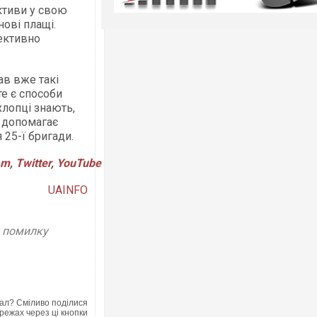
ктиви у свою
нові плащі.
ективно
ав вже такі
те є способи
хлопці знають,
е допомагає
 25-ї бригади.
am
,
Twitter
,
YouTube
UAINFO
у помилку
ал? Сміливо поділися
режах через ці кнопки