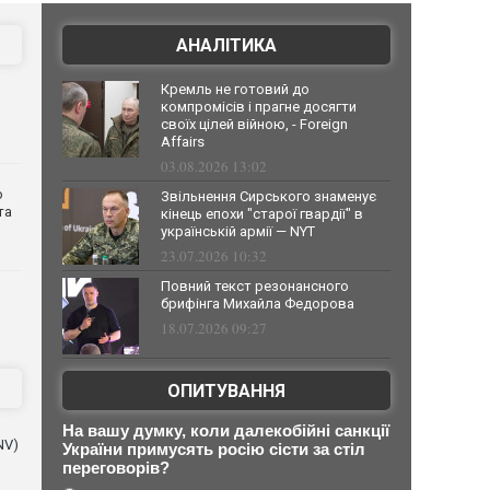
АНАЛІТИКА
Кремль не готовий до
компромісів і прагне досягти
своїх цілей війною, - Foreign
Affairs
03.08.2026 13:02
о
Звільнення Сирського знаменує
та
кінець епохи "старої гвардії" в
українській армії — NYT
23.07.2026 10:32
Повний текст резонансного
брифінга Михайла Федорова
18.07.2026 09:27
ОПИТУВАННЯ
На вашу думку, коли далекобійні санкції
NV)
України примусять росію сісти за стіл
переговорів?