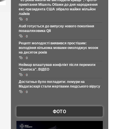
"65 років ніколи не виглядали краще", - фото-
привітання Мішель Обами до дня народження
екс-президента США зібрало майже мільйон
лайків
0
Audi готується до випуску нового покоління
позашляховика Q8
0
Рецепт молодості виявився простішим:
володіння кількома мовами омолоджує мозок
на десяток років
0
Неймар влаштував конфлікт після перемоги
"Сантоса". ВІДЕО
0
Достатньо було погладити: лемури на
Мадагаскарі стали жертвами людського вірусу
0
ФОТО