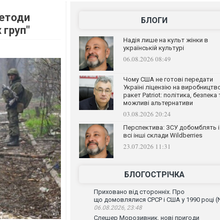
методи
БЛОГИ
 груп"
Надія лише на культ жінки в
українській культурі
06.08.2026 08:49
Чому США не готові передати
Україні ліцензію на виробництв
ракет Patriot: політика, безпека 
можливі альтернативи
03.08.2026 20:24
Перспектива: ЗСУ добомблять і
всі інші склади Wildberries
23.07.2026 11:31
БЛОГОСТРІЧКА
Приховано від сторонніх. Про
що домовлялися СРСР і США у 1990 році (
06.08.2026, 23:48
Слешер Морозивник, нові пригоди