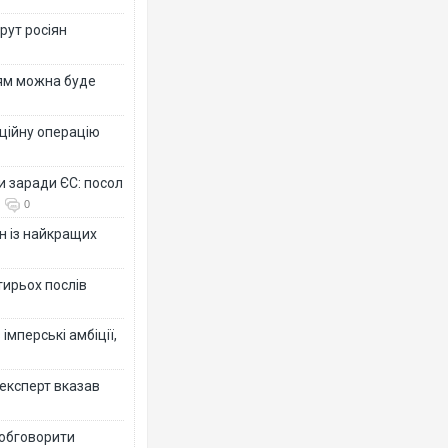
рут росіян
рям можна буде
ційну операцію
и заради ЄС: посол
0
н із найкращих
тирьох послів
імперські амбіції,
 експерт вказав
 обговорити