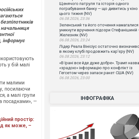
Щенячого патруля та історія одного
пограбування банку — що дивитись у кіно
російських
цього тижня (NV)
магаються
06.08.2026, 23:36
 безпілотників
Зеленський та його оточення намагалися
а начальниця
уникнути вручення підозри Стефанішиній
антної
Железняк (NV)
, інформує
06.08.2026, 23:24
Лідер Реала Вінісіус остаточно визначивс
в якому клубі продовжить кар'єру (NV)
06.08.2026, 23:12
використовують
«В Ірані все йде дуже добре». Трамп назв
ть у бій малі
«зрадою» інформацію про конфлікт із
Гегсетом через запаси ракет США (NV)
06.08.2026, 23:00
ати малими
лу, посилаючи
я, а малі групи
ІНФОГРАФІКА
а посадками», —
йний простір:
д як може, –