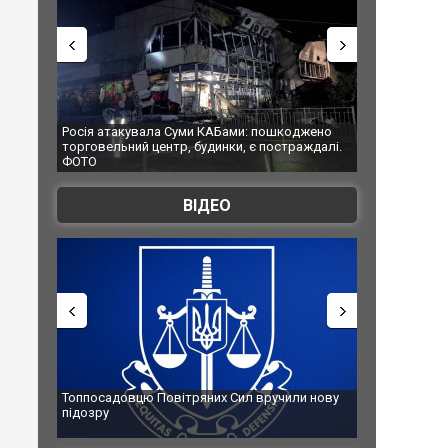
ла Суми КАБами: пошкоджено
Українські надзвичайники врятували к
ентр, будинки, є постраждалі.
під час ліквідації масштабної лісової п
Франції
ВІДЕО
 Повітряних Сил вручили нову
Сили оборони уразили Ярославський 
губернатор регіону заявив про найма
атаку. ВІДЕО