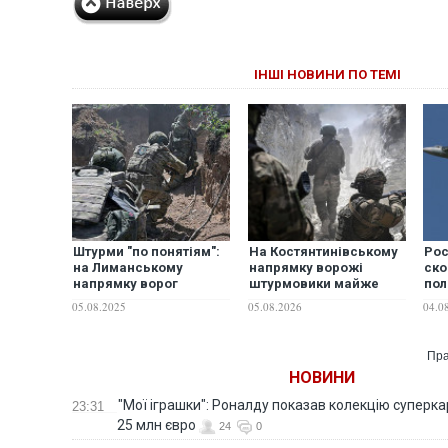
ІНШІ НОВИНИ ПО ТЕМІ
Штурми "по понятіям":
На Костянтинівському
Рос
на Лиманському
напрямку ворожі
ско
напрямку ворог
штурмовики майже
пол
активно застосовує
завжди несуть із
мор
05.08.2025
05.08.2026
04.0
тактику малих піхотних
собою триколор, -
груп, – військовий
військовий
Пра
НОВИНИ
"Мої іграшки": Роналду показав колекцію суперка
23:31
25 млн євро
24
0