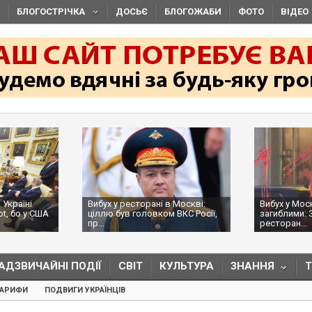
БЛОГОСТРІЧКА
ДОСЬЄ
БЛОГОЖАБИ
ФОТО
ВІДЕО
 Україні
Вибух у ресторані в Москві:
Вибух у Мос
ot, бо у США
ціллю був головком ВКС Росії,
загиблими: 
пр...
ресторан...
АДЗВИЧАЙНІ ПОДІЇ
СВІТ
КУЛЬТУРА
ЗНАННЯ
ТАРИФИ
ПОДВИГИ УКРАЇНЦІВ