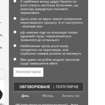
У найближчі місяці удари України по
росії стануть настільки болючими, що
агресору доведеться поновити
перемовини
Цього року не варто чекати поновлення
переговорного процесу. А от наступного
 —
- можливо все
рф навпаки піде на ескалацію попри
я,
здоровий глузд і намагатиметься
триматися до останнього
Найближчим часом росія може
ав
погодитись на переговори, але
серйозних намірів росіяни не матимуть
Вже давно не роблю жодних прогнозів
щодо завершення війни
ОБГОВОРЮВАНЕ
|
ПОПУЛЯРНЕ
День
Місяць
За весь час