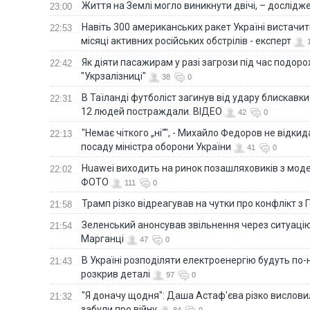
Життя на Землі могло виникнути двічі, – дослідж
23:00
Навіть 300 американських ракет Україні вистачит
22:53
місяці активних російських обстрілів - експерт
Як діяти пасажирам у разі загрози під час подорож
22:42
"Укрзалізниці"
38
0
В Таїланді футболіст загинув від удару блискавки
22:31
12 людей постраждали. ВІДЕО
42
0
"Немає чіткого „ні“", - Михайло Федоров не відки
22:13
посаду міністра оборони України
41
0
Huawei виходить на ринок позашляховиків з моде
22:02
ФОТО
111
0
Трамп різко відреагував на чутки про конфлікт з 
21:58
Зеленський анонсував звільнення через ситуацію
21:54
Марганці
47
0
В Україні розподіляти електроенергію будуть по
21:43
розкрив деталі
97
0
"Я доначу щодня": Даша Астаф'єва різко висловила
21:32
забули про війну
84
0