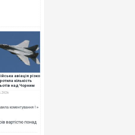
Росія атакува
торговельний ц
ФОТО
ійська авіація різко
ротила кількість
ьотів над Чорним
ем - Плетенчук
8.2026
вила коментування ! »
Топпосадовцю
рів вартістю понад
підозру