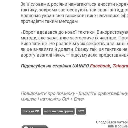
За її словами, росіяни намагаються вносити коре
тактику, зокрема застосовують так звані антидро
Водночас українські військові вже навчилися еф
протидіяти таким методам.
«Ворог вдавався до нової тактики. Використовув
методи, але зараз вже застосовує їх частіше. Про
виявляти це. Не розповім усіх секретів, але наші 
як це виявляти й долати. Скажу так, ця тактика н
ворогу взагалі ніяк», — підсумувала представниця
Підписуйся
на
сторінки
UAINFO
Facebook
,
Telegr
Повідомити про помилку - Виділіть орфографічн
мишею і натисніть Ctrl + Enter
тактика РФ
малі піхотні групи
ЗСУ
Сподобався матері
ним в соцме