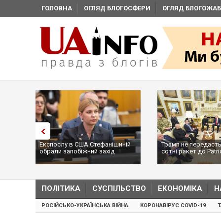
ГОЛОВНА
ОГЛЯД БЛОГОСФЕРИ
ОГЛЯД БЛОГОЖАБ
Експослу в США Стефанішиній
Трамп не передасть
обрали запобіжний захід
сотні ракет до Patri
...
ПОЛІТИКА
СУСПІЛЬСТВО
ЕКОНОМІКА
Н
РОСІЙСЬКО-УКРАЇНСЬКА ВІЙНА
КОРОНАВІРУС COVID-19