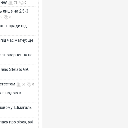
ення
73
0
ь лише на 2,5-3
19
0
і - поради від
 під час матчу: ще
дає повернення на
ллю Stelato G9.
Гегсетом
50
0
 із водою в
-новому: Шмигаль
ся про зірок, які