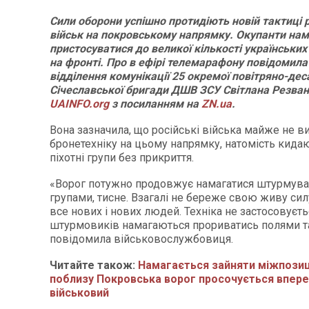
Сили оборони успішно протидіють новій тактиці 
військ на покровському напрямку. Окупанти на
пристосуватися до великої кількості українських
на фронті. Про в ефірі телемарафону повідомил
відділення комунікації 25 окремої повітряно-дес
Січеславської бригади ДШВ ЗСУ Світлана Резван
UAINFO.org
з посиланням на
ZN.ua
.
Вона зазначила, що російські війська майже не 
бронетехніку на цьому напрямку, натомість кидаю
піхотні групи без прикриття.
«Ворог потужно продовжує намагатися штурмув
групами, тисне. Взагалі не береже свою живу си
все нових і нових людей. Техніка не застосовуєтьс
штурмовиків намагаються прориватись полями т
повідомила військовослужбовиця.
Читайте також:
Намагається зайняти міжпозиці
поблизу Покровська ворог просочується впере
військовий