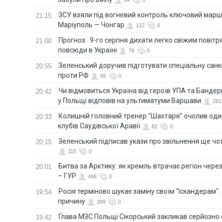
ЗСУ взяли під вогневий контроль ключовий марш
21:15
Маріуполь — Чонгар
122
0
Прогноз: 9-го серпня дихати легко свіжим повіт
21:00
повсюди в Україні
78
0
Зеленський доручив підготувати спеціальну санк
20:55
проти РФ
56
0
Чи відмовиться Україна від героїв УПА та Бандер
20:42
у Польщі відповів на ультиматуми Варшави
261
Колишній головний тренер "Шахтаря" очолив оди
20:33
клубів Саудівської Аравії
82
0
Зеленський підписав укази про звільнення ще чо
20:15
115
0
Битва за Арктику: як кремль втрачає регіон через 
20:01
– ГУР
498
0
Росія терміново шукає заміну своїм "Іскандерам":
19:54
причину
399
0
Глава МЗС Польщі Сікорський закликав серйозно
19:42