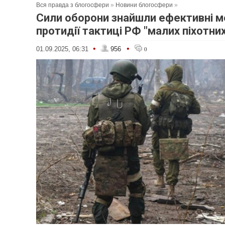
Вся правда з блогосфери
»
Новини блогосфери
»
Сили оборони знайшли ефективні 
протидії тактиці РФ "малих піхотних
•
•
01.09.2025, 06:31
956
0