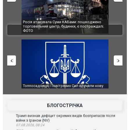
пошкоджено
Українські надзвичайники врятували козуленя
СБУ за с
постраждалі.
під час ліквідації масштабної лісової пожежі у
Болгарі
ВІДЕО
Франції
ФОТО
ручили нову
Сили оборони уразили Ярославський НПЗ:
Неймар 
губернатор регіону заявив про наймасштабнішу
"Сантос
атаку. ВІДЕО
БЛОГОСТРІЧКА
Трамп визнав дефіцит окремих видів боєприпасів після
війни з Іраном (NV)
07.08.2026, 08:24