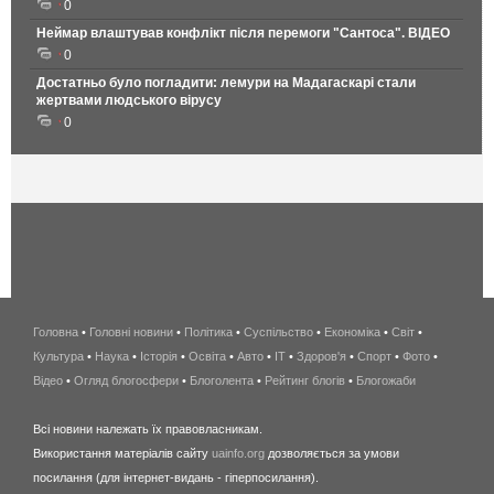
0
Неймар влаштував конфлікт після перемоги "Сантоса". ВІДЕО
0
Достатньо було погладити: лемури на Мадагаскарі стали
жертвами людського вірусу
0
Головна
•
Головні новини
•
Політика
•
Суспільство
•
Економіка
беспроводной
•
Світ
•
Культура
•
Наука
•
Історія
•
Освіта
•
Авто
•
IT
•
Здоров'я
интернет
•
Спорт
•
Фото
•
Відео
•
Огляд блогосфери
•
Блоголента
•
Рейтинг блогів
киев
•
Блогожаби
и
Всі новини належать їх правовласникам.
область
Використання матеріалів сайту
uainfo.org
дозволяється за умови
wimax
посилання (для інтернет-видань - гіперпосилання).
интернет