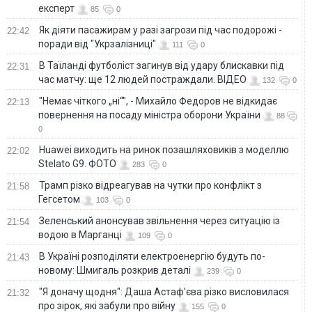
експерт
85
0
Як діяти пасажирам у разі загрози під час подорожі -
22:42
поради від "Укрзалізниці"
111
0
В Таїланді футболіст загинув від удару блискавки під
22:31
час матчу: ще 12 людей постраждали. ВІДЕО
132
0
"Немає чіткого „ні“", - Михайло Федоров не відкидає
22:13
повернення на посаду міністра оборони України
88
0
Huawei виходить на ринок позашляховиків з моделлю
22:02
Stelato G9. ФОТО
283
0
Трамп різко відреагував на чутки про конфлікт з
21:58
Гегсетом
103
0
Зеленський анонсував звільнення через ситуацію із
21:54
водою в Марганці
109
0
В Україні розподіляти електроенергію будуть по-
21:43
новому: Шмигаль розкрив деталі
239
0
"Я доначу щодня": Даша Астаф'єва різко висловилася
21:32
про зірок, які забули про війну
155
0