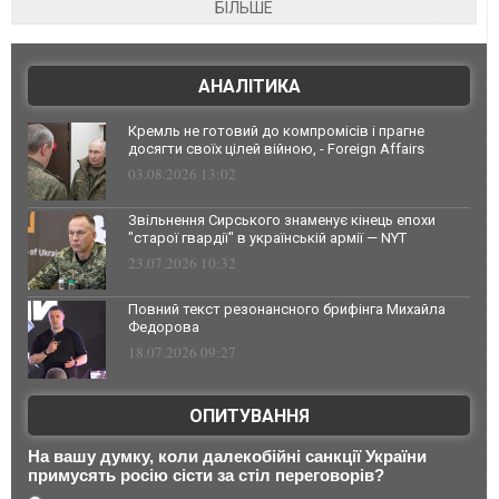
БІЛЬШЕ
АНАЛІТИКА
Кремль не готовий до компромісів і прагне
досягти своїх цілей війною, - Foreign Affairs
03.08.2026 13:02
Звільнення Сирського знаменує кінець епохи
"старої гвардії" в українській армії — NYT
23.07.2026 10:32
Повний текст резонансного брифінга Михайла
Федорова
18.07.2026 09:27
ОПИТУВАННЯ
На вашу думку, коли далекобійні санкції України
примусять росію сісти за стіл переговорів?