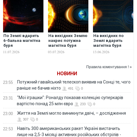
По Землі вдарить
На вихідних Землю
На вихідних по
6-бальна магнітна
накриє потужна
Землі вдарить
буря
магнітна буря
магнітна буря
11.07.2026
03.07.2026
13.06.2026
Правила коментування ! »
НОВИНИ
Потужний гавайський телескоп виявив на Сонці те, чого
23:55
раніше не бачив ніхто
491
0
"Мої іграшки": Роналду показав колекцію суперкарів
23:31
вартістю понад 25 млн євро
233
0
Життя на Землі могло виникнути двічі, – дослідження
23:00
307
0
Навіть 300 американських ракет Україні вистачить
22:53
лише на 2,5-3 місяці активних російських обстрілів -