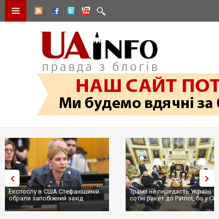
Експослу в США Стефанішиній
Трамп не передасть Україні
обрали запобіжний захід
сотні ракет до Patriot, бо у С
...