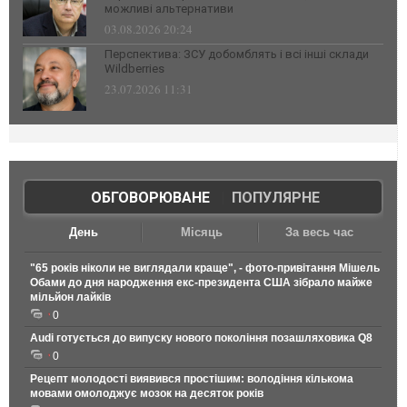
можливі альтернативи
03.08.2026 20:24
Перспектива: ЗСУ добомблять і всі інші склади
Wildberries
23.07.2026 11:31
ОБГОВОРЮВАНЕ
|
ПОПУЛЯРНЕ
День
Місяць
За весь час
"65 років ніколи не виглядали краще", - фото-привітання Мішель
Обами до дня народження екс-президента США зібрало майже
мільйон лайків
0
Audi готується до випуску нового покоління позашляховика Q8
0
Рецепт молодості виявився простішим: володіння кількома
мовами омолоджує мозок на десяток років