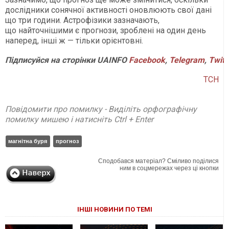
дослідники сонячної активності оновлюють свої дані
що три години. Астрофізики зазначають,
що найточнішими є прогнози, зроблені на один день
наперед, інші ж — тільки орієнтовні.
Підписуйся
на
сторінки
UAINFO
Facebook
,
Telegram
,
Twitt
ТСН
Повідомити про помилку - Виділіть орфографічну
помилку мишею і натисніть Ctrl + Enter
магнітна буря
прогноз
Сподобався матеріал? Сміливо поділися
ним в соцмережах через ці кнопки
ІНШІ НОВИНИ ПО ТЕМІ