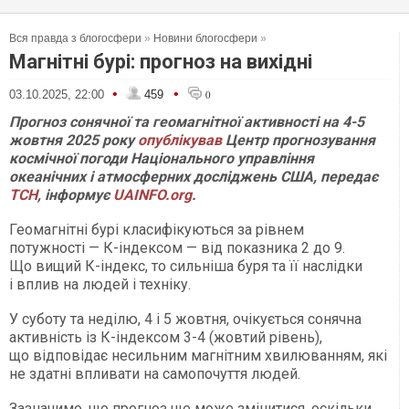
Вся правда з блогосфери
»
Новини блогосфери
»
Магнітні бурі: прогноз на вихідні
•
•
03.10.2025, 22:00
459
0
Прогноз сонячної та геомагнітної активності на 4-5
жовтня 2025 року
опублікував
Центр прогнозування
космічної погоди Національного управління
океанічних і атмосферних досліджень США, передає
ТСН
, інформує
UAINFO.org
.
Геомагнітні бурі класифікуються за рівнем
потужності — К-індексом — від показника 2 до 9.
Що вищий К-індекс, то сильніша буря та її наслідки
і вплив на людей і техніку.
У суботу та неділю, 4 і 5 жовтня, очікується сонячна
активність із К-індексом 3-4 (жовтий рівень),
що відповідає несильним магнітним хвилюванням, які
не здатні впливати на самопочуття людей.
Зазначимо, що прогноз ще може змінитися, оскільки