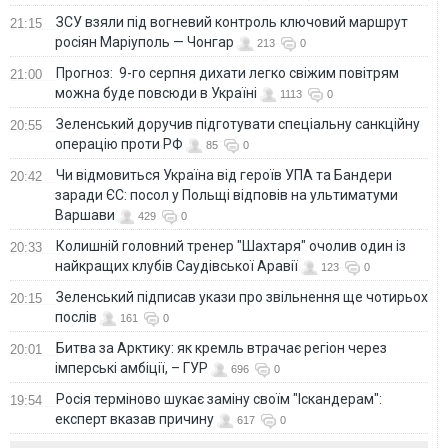
ЗСУ взяли під вогневий контроль ключовий маршрут
21:15
росіян Маріуполь — Чонгар
213
0
Прогноз: 9-го серпня дихати легко свіжим повітрям
21:00
можна буде повсюди в Україні
1113
0
Зеленський доручив підготувати спеціальну санкційну
20:55
операцію проти РФ
85
0
Чи відмовиться Україна від героїв УПА та Бандери
20:42
заради ЄС: посол у Польщі відповів на ультиматуми
Варшави
429
0
Колишній головний тренер "Шахтаря" очолив один із
20:33
найкращих клубів Саудівської Аравії
123
0
Зеленський підписав укази про звільнення ще чотирьох
20:15
послів
161
0
Битва за Арктику: як кремль втрачає регіон через
20:01
імперські амбіції, – ГУР
696
0
Росія терміново шукає заміну своїм "Іскандерам":
19:54
експерт вказав причину
617
0