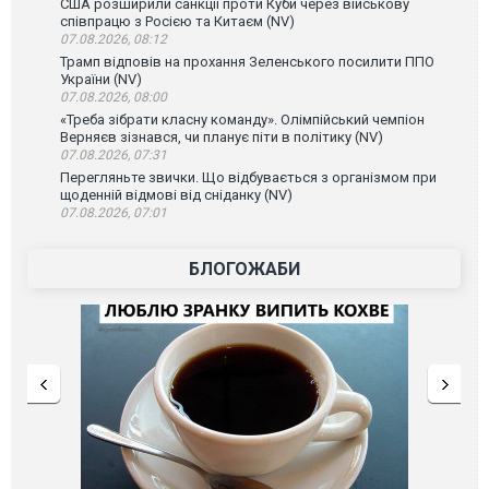
США розширили санкції проти Куби через військову
співпрацю з Росією та Китаєм (NV)
07.08.2026, 08:12
Трамп відповів на прохання Зеленського посилити ППО
України (NV)
07.08.2026, 08:00
«Треба зібрати класну команду». Олімпійський чемпіон
Верняєв зізнався, чи планує піти в політику (NV)
07.08.2026, 07:31
Перегляньте звички. Що відбувається з організмом при
щоденній відмові від сніданку (NV)
07.08.2026, 07:01
БЛОГОЖАБИ