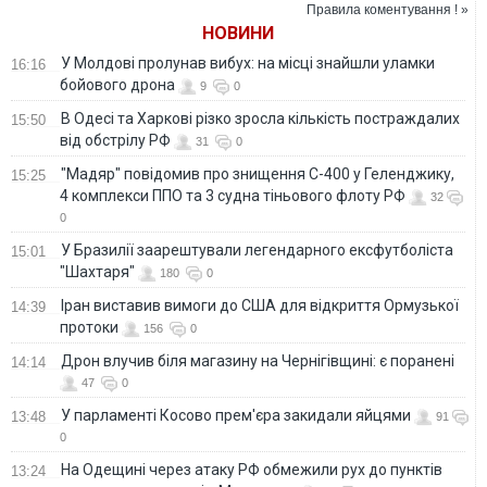
з міст
Правила коментування ! »
НОВИНИ
У Молдові пролунав вибух: на місці знайшли уламки
16:16
бойового дрона
9
0
В Одесі та Харкові різко зросла кількість постраждалих
15:50
від обстрілу РФ
31
0
"Мадяр" повідомив про знищення С-400 у Геленджику,
15:25
4 комплекси ППО та 3 судна тіньового флоту РФ
32
0
У Бразилії заарештували легендарного ексфутболіста
15:01
"Шахтаря"
180
0
Іран виставив вимоги до США для відкриття Ормузької
14:39
протоки
156
0
Дрон влучив біля магазину на Чернігівщині: є поранені
14:14
47
0
У парламенті Косово прем'єра закидали яйцями
13:48
91
0
На Одещині через атаку РФ обмежили рух до пунктів
13:24