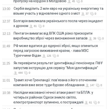
пропуску на кордоні з Молдовою
45
0
Сербія виділить 2 млн євро на українську енергетику та
13:00
візьме участь у відновленні одного з міст
37
0
Болгарія викликала українського посла через інцидент
12:37
з дроном
81
0
Пентагон вимагає від ВПК США різко прискорити
12:13
виробництво зброї через виснаження запасів
39
0
РФ може вдатися до ядерної зброї, якщо опиниться
11:49
перед загрозою виживання країни, - лава МЗС
Туреччини Фідан
126
0
Як перевірити результат ідентифікації пенсіонера: ПФУ
11:25
запустив інструкцію для сервісу "Моя ідентифікація"
444
0
Трамп хоче Гренландії: пов'язана з його оточенням
11:01
компанія вже везе туди бурове обладнання
147
0
Наслідки масованої нічної атаки ракет та БПЛА: у
10:38
чотирьох районах Одеси зникло світло,
електротранспорт зупинено, є постраждалі
61
0