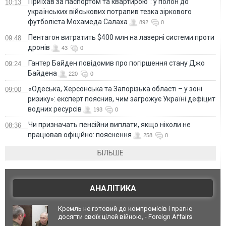
Приїхав за паспортом та квартирою": у полон до
10:13
українських військових потрапив тезка зіркового
футболіста Мохамеда Салаха
892
0
Пентагон витратить $400 млн на лазерні системи проти
09:48
дронів
43
0
Гантер Байден повідомив про погіршення стану Джо
09:24
Байдена
220
0
«Одеська, Херсонська та Запорізька області – у зоні
09:00
ризику»: експерт пояснив, чим загрожує Україні дефіцит
водних ресурсів
193
0
Чи призначать пенсійни виплати, якщо ніколи не
08:36
працював офіційно: пояснення
258
0
БІЛЬШЕ
АНАЛІТИКА
Кремль не готовий до компромісів і прагне
досягти своїх цілей війною, - Foreign Affairs