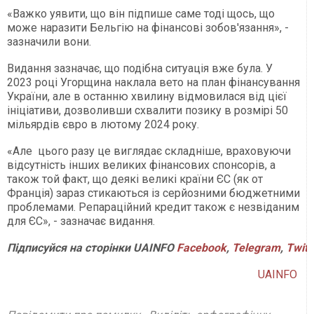
«Важко уявити, що він підпише саме тоді щось, що
може наразити Бельгію на фінансові зобов'язання», -
зазначили вони.
Видання зазначає, що подібна ситуація вже була. У
2023 році Угорщина наклала вето на план фінансування
України, але в останню хвилину відмовилася від цієї
ініціативи, дозволивши схвалити позику в розмірі 50
мільярдів євро в лютому 2024 року.
«Але цього разу це виглядає складніше, враховуючи
відсутність інших великих фінансових спонсорів, а
також той факт, що деякі великі країни ЄС (як от
Франція) зараз стикаються із серйозними бюджетними
проблемами. Репараційний кредит також є незвіданим
для ЄС», - зазначає видання.
Підписуйся
на
сторінки
UAINFO
Facebook
,
Telegram
,
Twitt
UAINFO