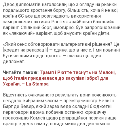
Двоє дипломатів наголосили, що з огляду на ризики
подальшого зростання боргу, більшість, хоча й не всі,
країни ЄС все ще розглядають використання
заморожених активів Росії як «найбільш бажаний»
варіант. Спільний борг, ймовірно, був запропонований
як «лякаючий» варіант, щоб змусити країни діяти.
«Який сенс обговорювати альтернативні рішення? Це
[кредит на репарації] — єдине, що в нас є. І ми повинні
бути чесними щодо цього», — сказав ще один
дипломат.
Читайте також:
Трамп і Рютте тиснуть на Мелоні,
щоб Італія приєдналася до закупівлі зброї для
України, – La Stampa
Відсутність очікуваного результату вони пояснюють
невдало вибраним часом – прем'єр-міністр Бельгії
Барт де Вевер, який зараз веде складні бюджетні
переговори вдома, побачив останню юридичну
пропозицію Комісії щодо репараційної позики лише
вранці в день саміту, повідомили два дипломати.