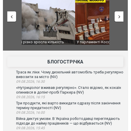
ькість
У парламенті Косово прем'єра закидали яйцями
Приїхав за
до українс
зіркового 
БЛОГОСТРІЧКА
Траса як ліки. Чому дизельний автомобіль треба регулярно
вивозити за місто (NV)
09.08.2026, 16:30
«Нутриціолог вживав регулярно». Стало відомо, як кокаїн
опинився в допінг-пробі Паркера (NV)
09.08.2026, 16:15
Три продукти, які варто викидати одразу після закінчення
терміну придатності (NV)
09.08.2026, 16:00
Війна диктує умови. В Україна роботодавці переглядають
підходи до найму працівників — що відбувається (NV)
09.08.2026, 15:45