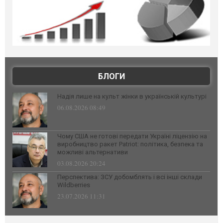
БЛОГИ
Надія лише на культ жінки в українській культурі
06.08.2026 08:49
Чому США не готові передати Україні ліцензію на
виробництво ракет Patriot: політика, безпека та
можливі альтернативи
03.08.2026 20:24
Перспектива: ЗСУ добомблять і всі інші склади
Wildberries
23.07.2026 11:31