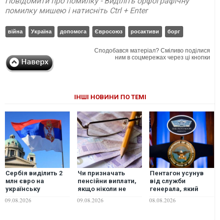
Повідомити про помилку - Виділіть орфографічну
помилку мишею і натисніть Ctrl + Enter
війна
Україна
допомога
Євросоюз
росактиви
борг
Сподобався матеріал? Сміливо поділися
ним в соцмережах через ці кнопки
ІНШІ НОВИНИ ПО ТЕМІ
Сербія виділить 2
Чи призначать
Пентагон усунув
млн євро на
пенсійни виплати,
від служби
українську
якщо ніколи не
генерала, який
енергетику та
працював
координував
09.08.2026
09.08.2026
08.08.2026
візьме участь у
офіційно:
допомогу Україні
відновленні одного
пояснення