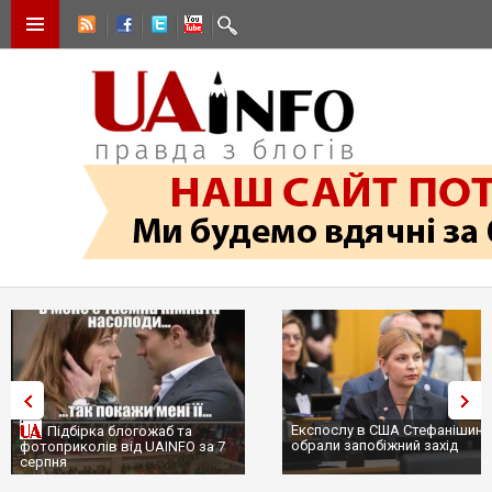
Експослу в США Стефанішиній
Підбірка блогожаб та
обрали запобіжний захід
фотоприколів від UAINFO за 7
серпня