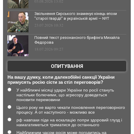
03.08.2026 13:02
Звільнення Сирського знаменує кінець епохи
"старої гвардії" в українській армії — NYT
23.07.2026 10:32
Повний текст резонансного брифінга Михайла
Федорова
18.07.2026 09:27
ОПИТУВАННЯ
На вашу думку, коли далекобійні санкції України
примусять росію сісти за стіл переговорів?
У найближчі місяці удари України по росії стануть
настільки болючими, що агресору доведеться
поновити перемовини
Цього року не варто чекати поновлення переговорного
процесу. А от наступного - можливо все
рф навпаки піде на ескалацію попри здоровий глузд і
намагатиметься триматися до останнього
Найближчим часом росія може погодитись на