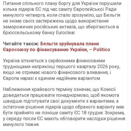
Питання спільного плану боргу для України порушили
кілька лідерів ЄС під час саміту Європейської Ради
минулого четверга, коли стало зрозуміло, що Бельгія
не зніме своїх застережень щодо використання
заморожених російських активів, що зберігаються в
брюссельському банку Euroclear.
Читайте також:
Бельгія зруйнувала плани
Євросоюзу по фінансуванню України, – Politico
Україна зіткнеться з серйозними фінансовими
труднощами наприкінці першого кварталу 2026 року,
якщо не отримає нового фінансового вливання, і
Європа наразі є єдиним надійним варіантом.
Наближення крайового терміну означає, що Комісії
доведеться працювати понаднормово, щоб якомога
швидше підготувати свої документи з варіантами, а
остаточне рішення лідерів щодо обраного варіанту має
бути прийнято не пізніше саміту ЄС 18 грудня. Зокрема,
у середу посли ЄС мають обговорити наслідки рішення
минулого тижня.