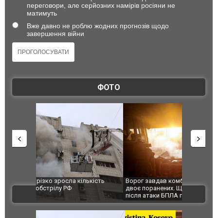
переговори, але серйозних намірів росіяни не
матимуть
Вже давно не роблю жодних прогнозів щодо
завершення війни
ФОТО
ькість
Ворог завдав комбінованого удару по Сумах,
За 2000 кі
двоє поранених. Ще десятеро постраждали
Єкатеринбу
ВІДЕО
після атаки БПЛА по ринку на Сумщині. ФОТО
склад Wild