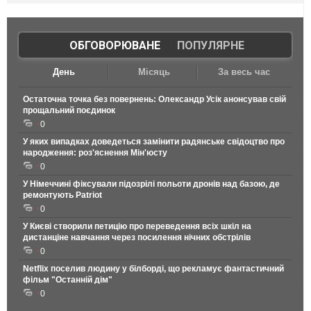
ОБГОВОРЮВАНЕ
|
ПОПУЛЯРНЕ
День
Місяць
За весь час
Остаточна точка без повернень: Олександр Усік анонсував свій
прощальний поєдинок
0
У яких випадках доведеться замінити радянське свідоцтво про
народження: роз'яснення Мін'юсту
0
У Німеччині фіксували підозрілі польоти дронів над базою, де
ремонтують Patriot
0
У Києві створили петицію про переведення всіх шкіл на
дистанціне навчання через посилення нічних обстрілів
0
Netflix поселив людину у білборді, що рекламує фантастичний
фільм "Останній дім"
0