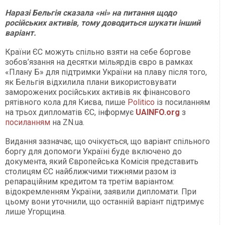
Наразі Бельгія сказала «ні» на питання щодо
російських активів, тому доводиться шукати інший
варіант.
Країни ЄС можуть спільно взяти на себе боргове
зобов’язання на десятки мільярдів євро в рамках
«Плану Б» для підтримки України на плаву після того,
як Бельгія відхилила плани використовувати
заморожених російських активів як фінансового
рятівного кола для Києва, пише
Politico
із посиланням
на трьох дипломатів ЄС, інформує
UAINFO.org
з
посиланням
на ZN.ua.
Видання зазначає, що очікується, що варіант спільного
боргу для допомоги Україні буде включено до
документа, який Європейська Комісія представить
столицям ЄС найближчими тижнями разом із
репараційним кредитом та третім варіантом:
відокремленням України, заявили дипломати. При
цьому вони уточнили, що останній варіант підтримує
лише Угорщина.