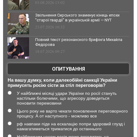
03.08.2026 13:02
Звільнення Сирського знаменує кінець епохи
"старої гвардії" в українській армії — NYT
23.07.2026 10:32
Повний текст резонансного брифінга Михайла
Федорова
18.07.2026 09:27
ОПИТУВАННЯ
На вашу думку, коли далекобійні санкції України
примусять росію сісти за стіл переговорів?
У найближчі місяці удари України по росії стануть
настільки болючими, що агресору доведеться
поновити перемовини
Цього року не варто чекати поновлення переговорного
процесу. А от наступного - можливо все
рф навпаки піде на ескалацію попри здоровий глузд і
намагатиметься триматися до останнього
Найближчим часом росія може погодитись на