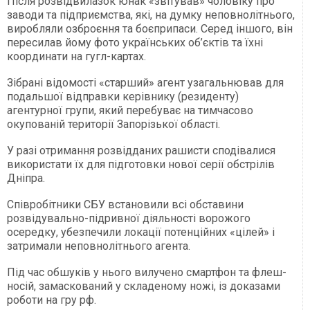
Після розвідвилазок юнак «звітував» чоловіку про
заводи та підприємства, які, на думку неповнолітнього,
виробляли озброєння та боєприпаси. Серед іншого, він
пересилав йому фото українських об’єктів та їхні
координати на гугл-картах.
Зібрані відомості «старший» агент узагальнював для
подальшої відправки керівнику (резиденту)
агентурної групи, який перебуває на тимчасово
окупованій території Запорізької області.
У разі отримання розвідданих рашисти сподівалися
використати їх для підготовки нової серії обстрілів
Дніпра.
Співробітники СБУ встановили всі обставини
розвідувально-підривної діяльності ворожого
осередку, убезпечили локації потенційних «цілей» і
затримали неповнолітнього агента.
Під час обшуків у нього вилучено смартфон та флеш-
носій, замаскований у складеному ножі, із доказами
роботи на гру рф.