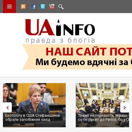
Експослу в США Стефанішиній
Трамп не передасть Україні
обрали запобіжний захід
сотні ракет до Patriot, бо у С
...