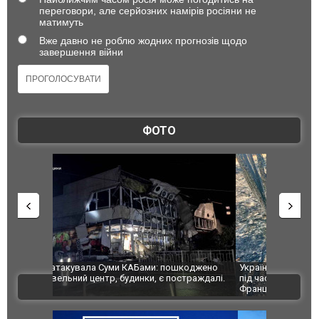
переговори, але серйозних намірів росіяни не
матимуть
Вже давно не роблю жодних прогнозів щодо
завершення війни
ФОТО
шкоджено
Українські надзвичайники врятували козуленя
СБУ за спр
траждалі.
під час ліквідації масштабної лісової пожежі у
Болгарії з
ВІДЕО
Франції
ФОТО