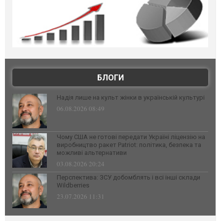
БЛОГИ
Надія лише на культ жінки в українській культурі
06.08.2026 08:49
Чому США не готові передати Україні ліцензію на
виробництво ракет Patriot: політика, безпека та
можливі альтернативи
03.08.2026 20:24
Перспектива: ЗСУ добомблять і всі інші склади
Wildberries
23.07.2026 11:31