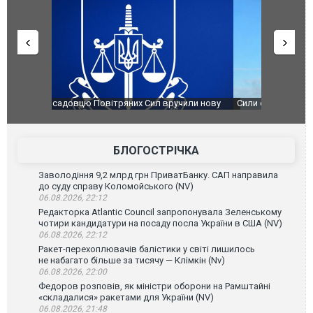
чили нову
Сили оборони уразили Ярославський НПЗ:
Неймар вла
губернатор регіону заявив про наймасштабнішу
"Сантоса".
атаку. ВІДЕО
БЛОГОСТРІЧКА
Заволодіння 9,2 млрд грн ПриватБанку. САП направила
до суду справу Коломойського (NV)
06.08.2026, 22:12
Редакторка Atlantic Council запропонувала Зеленському
чотири кандидатури на посаду посла України в США (NV)
06.08.2026, 22:12
Ракет-перехоплювачів балістики у світі лишилось
не набагато більше за тисячу — Клімкін (Nv)
06.08.2026, 22:00
Федоров розповів, як міністри оборони на Рамштайні
«складалися» ракетами для України (NV)
06.08.2026, 21:48