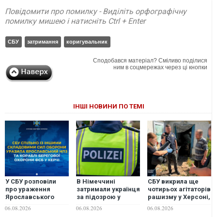
Повідомити про помилку - Виділіть орфографічну
помилку мишею і натисніть Ctrl + Enter
СБУ
затримання
коригувальник
Сподобався матеріал? Сміливо поділися
ним в соцмережах через ці кнопки
ІНШІ НОВИНИ ПО ТЕМІ
У СБУ розповіли
В Німеччині
СБУ викрила ще
про ураження
затримали українця
чотирьох агітаторів
Ярославського
за підозрою у
рашизму у Херсоні,
НПЗ та кораблів
шпигунстві за
Черкасах та на
06.08.2026
06.08.2026
06.08.2026
берегової охорони
оборонним
Сумщині