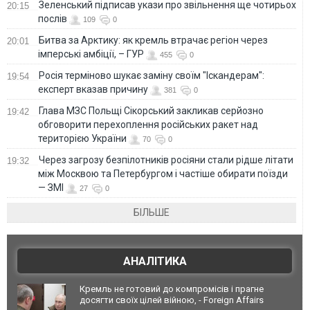
Зеленський підписав укази про звільнення ще чотирьох
20:15
послів
109
0
Битва за Арктику: як кремль втрачає регіон через
20:01
імперські амбіції, – ГУР
455
0
Росія терміново шукає заміну своїм "Іскандерам":
19:54
експерт вказав причину
381
0
Глава МЗС Польщі Сікорський закликав серйозно
19:42
обговорити перехоплення російських ракет над
територією України
70
0
Через загрозу безпілотників росіяни стали рідше літати
19:32
між Москвою та Петербургом і частіше обирати поїзди
— ЗМІ
27
0
БІЛЬШЕ
АНАЛІТИКА
Кремль не готовий до компромісів і прагне
досягти своїх цілей війною, - Foreign Affairs