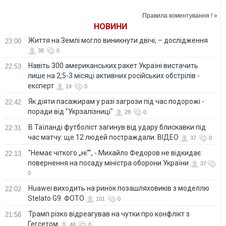
фсб у Керчі
підприємством
Правила коментування ! »
НОВИНИ
Життя на Землі могло виникнути двічі, – дослідження
23:00
38
0
Навіть 300 американських ракет Україні вистачить
22:53
лише на 2,5-3 місяці активних російських обстрілів -
експерт
14
0
Як діяти пасажирам у разі загрози під час подорожі -
22:42
поради від "Укрзалізниці"
28
0
В Таїланді футболіст загинув від удару блискавки під
22:31
час матчу: ще 12 людей постраждали. ВІДЕО
37
0
"Немає чіткого „ні“", - Михайло Федоров не відкидає
22:13
повернення на посаду міністра оборони України
37
0
Huawei виходить на ринок позашляховиків з моделлю
22:02
Stelato G9. ФОТО
101
0
Трамп різко відреагував на чутки про конфлікт з
21:58
Гегсетом
48
0