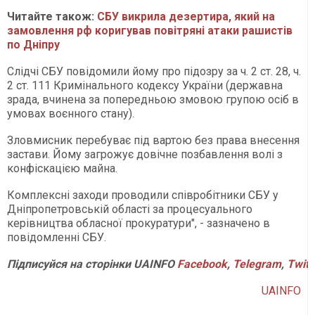
Читайте також:
СБУ викрила дезертира, який на
замовлення рф коригував повітряні атаки рашистів
по Дніпру
Слідчі СБУ повідомили йому про підозру за ч. 2 ст. 28, ч.
2 ст. 111 Кримінального кодексу України (державна
зрада, вчинена за попередньою змовою групою осіб в
умовах воєнного стану).
Зловмисник перебуває під вартою без права внесення
застави. Йому загрожує довічне позбавлення волі з
конфіскацією майна.
Комплексні заходи проводили співробітники СБУ у
Дніпропетровській області за процесуального
керівництва обласної прокуратури", - зазначено в
повідомленні СБУ.
Підписуйся
на
сторінки
UAINFO
Facebook
,
Telegram
,
Twitt
UAINFO