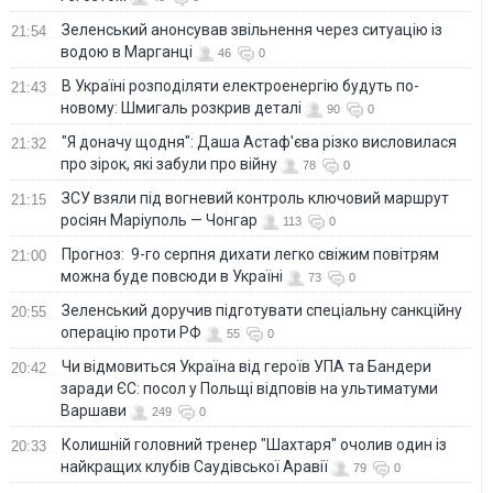
Зеленський анонсував звільнення через ситуацію із
21:54
водою в Марганці
46
0
В Україні розподіляти електроенергію будуть по-
21:43
новому: Шмигаль розкрив деталі
90
0
"Я доначу щодня": Даша Астаф'єва різко висловилася
21:32
про зірок, які забули про війну
78
0
ЗСУ взяли під вогневий контроль ключовий маршрут
21:15
росіян Маріуполь — Чонгар
113
0
Прогноз: 9-го серпня дихати легко свіжим повітрям
21:00
можна буде повсюди в Україні
73
0
Зеленський доручив підготувати спеціальну санкційну
20:55
операцію проти РФ
55
0
Чи відмовиться Україна від героїв УПА та Бандери
20:42
заради ЄС: посол у Польщі відповів на ультиматуми
Варшави
249
0
Колишній головний тренер "Шахтаря" очолив один із
20:33
найкращих клубів Саудівської Аравії
79
0