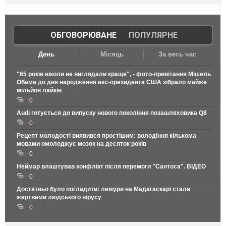
ОБГОВОРЮВАНЕ
|
ПОПУЛЯРНЕ
День
Місяць
За весь час
"65 років ніколи не виглядали краще", - фото-привітання Мішель
Обами до дня народження екс-президента США зібрало майже
мільйон лайків
0
Audi готується до випуску нового покоління позашляховика Q8
0
Рецепт молодості виявився простішим: володіння кількома
мовами омолоджує мозок на десяток років
0
Неймар влаштував конфлікт після перемоги "Сантоса". ВІДЕО
0
Достатньо було погладити: лемури на Мадагаскарі стали
жертвами людського вірусу
0