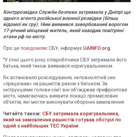
Контррозвідка Служби безпеки затримала у Дніпрі ще
одного агента російської воєнної розвідки (більш
відомої як гру). Ним виявився завербований ворогом
17-річний місцевий житель, який наводив повітряні
атаки рф по місту.
Про це
повідомляє
СБУ, інформує
UAINFO.org
.
"У січні цього року співробітники СБУ затримали його
батька, який також виявився коригувальником.
Як встановило розслідування, неповнолітній син
«працював» на рашистів разом з батьком. За
інструкціями голови сім’ї він об’їжджав прифронтове
місто, намагаючись виявити локації промислових
об’єктів, які могли виконувати оборонні замовлення.
Читайте також:
СБУ затримала коригувальника,
який на замовлення рашистів готував обстріл по
одній з найбільших ТЕС України