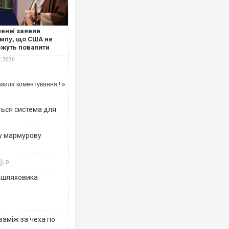
енеї заявив
мпу, що США не
жуть повалити
нський режим
2.2026
Ворог завдав комбінованого у
двоє поранених. Ще десятеро
після атаки БПЛА по ринку на 
вила коментування ! »
ться система для
ву мармурову
0
зашляховика
Вже вивели на тести: Ferrari 
позашляховика Purosangue. В
 заміж за чеха по