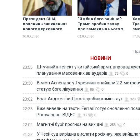
Президент США
"Я вбив його раніше":
Хам
пояснив «зникнення»
Трамп зробив заяву
Тра
нового верховного
про замахи на нього з
змо
лідера Ірану
боку Ірану
іра
30.03.2026
02.03.2026
17.0
Пра
НОВИНИ
Штучний інтелект у китайській армії: впроваджує
23:55
планування масованих авіаударів
73
0
В місті Аспендос у Туреччині знайшли 2,2-метро
23:30
статую бога лікування
86
0
Брат Анджеліни Джолі зробив камінг-аут
23:02
329
Вже вивели на тести: Ferrari готує оновлення по
22:33
Purosangue. ВІДЕО
93
0
Магнітні бурі: прогноз на вихідні
22:02
253
0
У Чехії суд вирішив вислати росіянку, яка вийшла
21:32