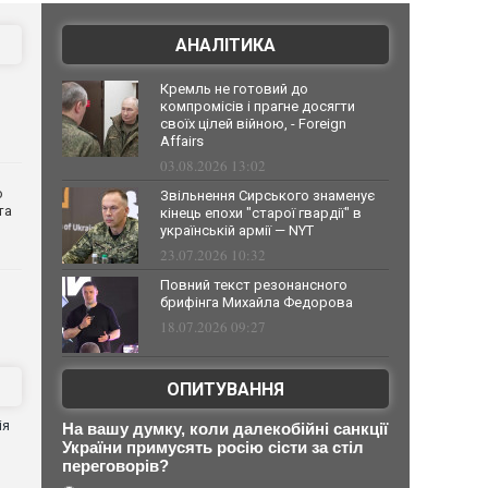
АНАЛІТИКА
Кремль не готовий до
компромісів і прагне досягти
своїх цілей війною, - Foreign
Affairs
03.08.2026 13:02
о
Звільнення Сирського знаменує
та
кінець епохи "старої гвардії" в
українській армії — NYT
23.07.2026 10:32
Повний текст резонансного
брифінга Михайла Федорова
18.07.2026 09:27
ОПИТУВАННЯ
ія
На вашу думку, коли далекобійні санкції
України примусять росію сісти за стіл
переговорів?