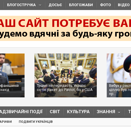
БЛОГОСТРІЧКА
ДОСЬЄ
БЛОГОЖАБИ
ФОТО
ВІДЕО
ефанішиній
Трамп не передасть Україні
Вибух у рес
захід
сотні ракет до Patriot, бо у США
ціллю був г
...
пр...
АДЗВИЧАЙНІ ПОДІЇ
СВІТ
КУЛЬТУРА
ЗНАННЯ
ТАРИФИ
ПОДВИГИ УКРАЇНЦІВ