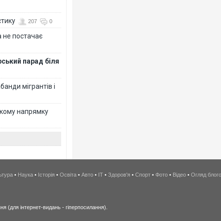
стику
207
0
 не постачає
рський парад біля
банди мігрантів і
ькому напрямку
ьтура
•
Наука
•
Історія
•
Освіта
•
Авто
•
IT
•
Здоров'я
•
Спорт
•
Фото
•
Відео
•
Огляд блог
я (для інтернет-видань - гіперпосилання).