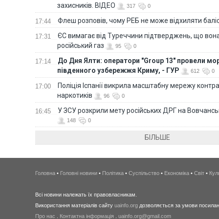
захисників. ВІДЕО
317
0
Флеш розповів, чому РЕБ не може відхиляти балі
17:44
ЄС вимагає від Туреччини підтверджень, що вона
17:31
російський газ
95
0
До Дня Ялти: оператори "Group 13" провели мо
17:14
південного узбережжя Криму, - ГУР
612
0
Поліція Іспанії викрила масштабну мережу контра
17:00
наркотиків
96
0
У ЗСУ розкрили мету російських ДРГ на Вовчанс
16:45
148
0
БІЛЬШЕ
Головна
•
Головні новини
•
Політика
•
Суспільство
•
Економіка
•
Світ
•
Кул
Всі новини належать їх правовласникам.
Використання матеріалів сайту
uainfo.org
дозволяється за умови посиланн
Про нас
.
Контактна інформація
.
uainfo.org@gmail.com