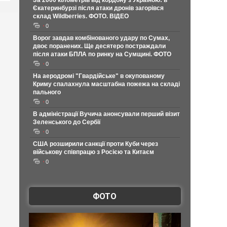
За 2000 кілометрів від кордону з Україною: в
Єкатеринбурзі після атаки дронів загорівся
склад Wildberries. ФОТО. ВІДЕО
0
Ворог завдав комбінованого удару по Сумах,
двоє поранених. Ще десятеро постраждали
після атаки БПЛА по ринку на Сумщині. ФОТО
0
На аеродромі "Гвардійське" в окупованому
Криму спалахнула масштабна пожежа на складі
пального
0
В адміністрації Вучича анонсували перший візит
Зеленського до Сербії
0
США розширили санкції проти Куби через
військову співпрацю з Росією та Китаєм
0
ФОТО