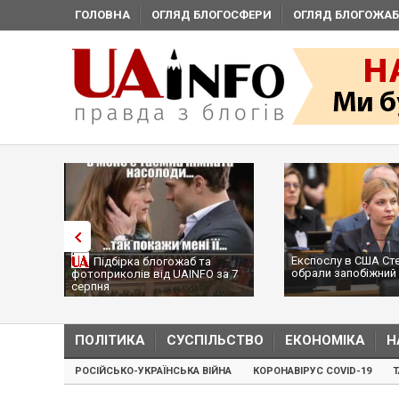
ГОЛОВНА
ОГЛЯД БЛОГОСФЕРИ
ОГЛЯД БЛОГОЖАБ
Експослу в США Ст
Підбірка блогожаб та
обрали запобіжний 
фотоприколів від UAINFO за 7
серпня
ПОЛІТИКА
СУСПІЛЬСТВО
ЕКОНОМІКА
Н
РОСІЙСЬКО-УКРАЇНСЬКА ВІЙНА
КОРОНАВІРУС COVID-19