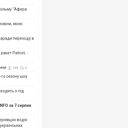
 фільму "Афера
повіли, якою
заради переходу в
акет Patriot, -
вини
149
0
-го сезону шоу
иходить з-під
NFO за 7 серпня
Чернівцях водія
 українських