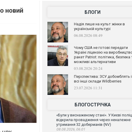
о новий
БЛОГИ
Надія лише на культ жінки в
українській культурі
06.08.2026 08:49
Чому США не готові передати
Україні ліцензію на виробництв
ракет Patriot: політика, безпека 
можливі альтернативи
03.08.2026 20:24
Перспектива: ЗСУ добомблять і
всі інші склади Wildberries
23.07.2026 11:31
БЛОГОСТРІЧКА
«Були у виснаженому стані». У Києві поліц
відкрила провадження через неналежне
утримання 32 доберманів (NV)
08.08.2026, 06:01