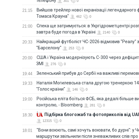
телефону
301
0
Вийшов трейлер нової екранізації легендарного
21:15
Томаса Крауна"
462
0
Спека ще затримується: в Укргідрометцентрі роз
21:00
завтра буде погода в Україні
2140
0
Найкращий футболіст ЧС-2026 відмовив "Реалу" 
20:33
"Барселону"
253
0
США і Україна модернізують С-300 через дефіцит р
20:00
ЗМІ
276
0
Зеленський прибув до Сербії на важливі перемо
19:44
Наталія Могилевська стала другою тренеркою 14
19:33
"Голос країни"
146
0
Російська еліта боїться ФСБ, яка дедалі більше в
19:00
контролю, - Bloomberg
281
0
Підбірка блогожаб та фотоприколів від UAI
18:30
12315
0
"Вони воюють, самі хочуть воювати, бо дурні": у 
18:01
маршрутки звільнили після зневажливих слів про