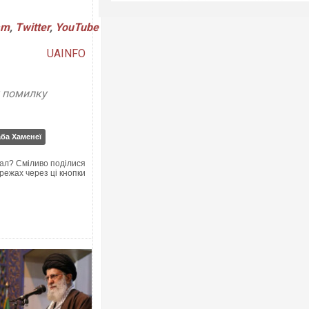
am
,
Twitter
,
YouTube
UAINFO
у помилку
ба Хаменеї
ал? Сміливо поділися
режах через ці кнопки