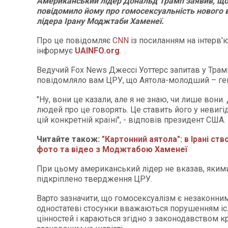
Американський лідер Дональд Трамп заявив, щ
повідомило йому про гомосексуальність нового 
лідера Ірану Моджтаби Хаменеї.
Про це повідомляє
CNN
із посиланням на інтерв'
інформує
UAINFO.org
.
Ведучий Fox News Джессі Уоттерс запитав у Трамп
повідомляло вам ЦРУ, що Аятола-молодший – ге
"Ну, вони це казали, але я не знаю, чи лише вони.
людей про це говорять. Це ставить його у невиг
цій конкретній країні", - відповів президент США.
Читайте також:
"Картонний аятола": в Ірані ст
фото та відео з Моджтабою Хаменеї
При цьому американський лідер не вказав, яким
підкріплено твердження ЦРУ.
Варто зазначити, що гомосексуалізм є незаконним 
одностатеві стосунки вважаються порушенням і
цінностей і караються згідно з законодавством кр