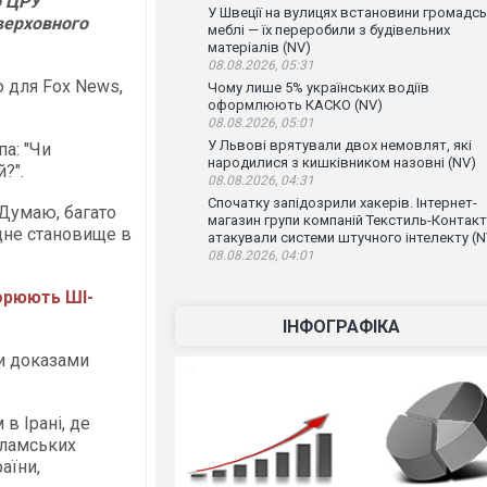
о ЦРУ
У Швеції на вулицях встановини громадсь
верховного
меблі — їх переробили з будівельних
матеріалів (NV)
08.08.2026, 05:31
ю для Fox News,
Чому лише 5% українських водіїв
оформлюють КАСКО (NV)
08.08.2026, 05:01
У Львові врятували двох немовлят, які
а: "Чи
народилися з кишківником назовні (NV)
й?".
08.08.2026, 04:31
Спочатку запідозрили хакерів. Інтернет-
 Думаю, багато
магазин групи компаній Текстиль-Контакт
ідне становище в
атакували системи штучного інтелекту (N
08.08.2026, 04:01
ворюють ШІ-
ІНФОГРАФІКА
и доказами
в Ірані, де
сламських
аїни,