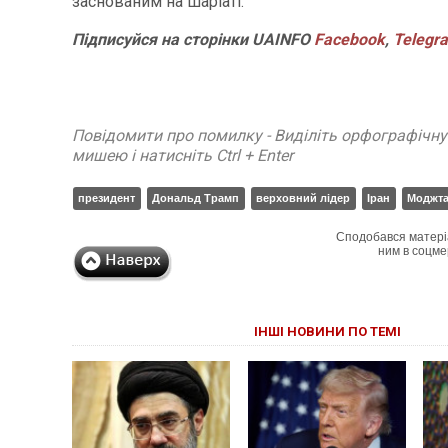
заснованим на шаріаті.
Підписуйся на сторінки UAINFO
Facebook
,
Telegr
Повідомити про помилку - Виділіть орфографічн
мишею і натисніть Ctrl + Enter
президент
Дональд Трамп
верховний лідер
Іран
Моджта
Сподобався матері
ним в соцме
ІНШІ НОВИНИ ПО ТЕМІ