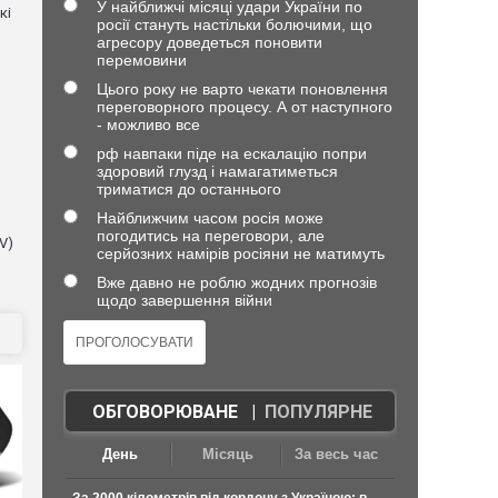
У найближчі місяці удари України по
кі
росії стануть настільки болючими, що
агресору доведеться поновити
перемовини
Цього року не варто чекати поновлення
переговорного процесу. А от наступного
- можливо все
рф навпаки піде на ескалацію попри
здоровий глузд і намагатиметься
триматися до останнього
Найближчим часом росія може
погодитись на переговори, але
V)
серйозних намірів росіяни не матимуть
Вже давно не роблю жодних прогнозів
щодо завершення війни
ОБГОВОРЮВАНЕ
|
ПОПУЛЯРНЕ
День
Місяць
За весь час