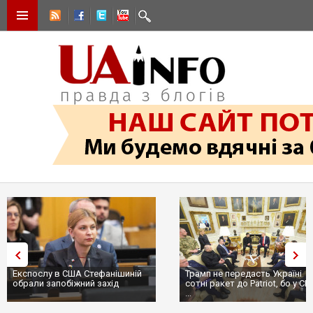
Експослу в США Стефанішиній
Трамп не передасть Україні
обрали запобіжний захід
сотні ракет до Patriot, бо у С
...