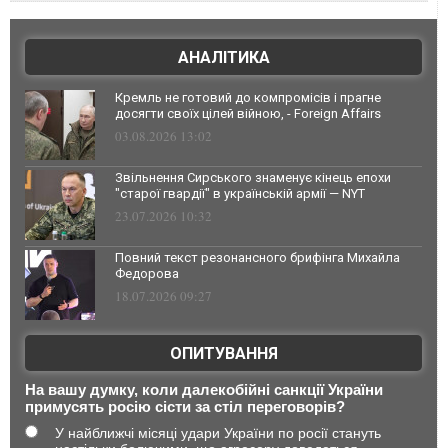
АНАЛІТИКА
Кремль не готовий до компромісів і прагне
досягти своїх цілей війною, - Foreign Affairs
03.08.2026 13:02
Звільнення Сирського знаменує кінець епохи
"старої гвардії" в українській армії — NYT
23.07.2026 10:32
Повний текст резонансного брифінга Михайла
Федорова
18.07.2026 09:27
ОПИТУВАННЯ
На вашу думку, коли далекобійні санкції України
примусять росію сісти за стіл переговорів?
У найближчі місяці удари України по росії стануть