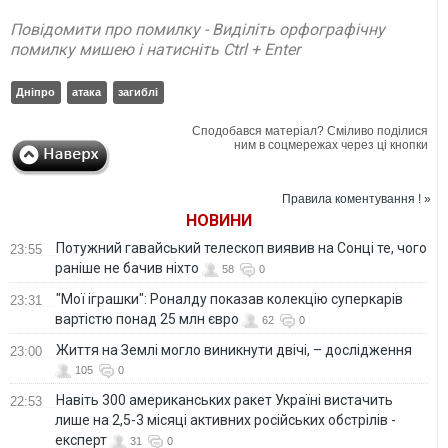
Повідомити про помилку - Виділіть орфографічну
помилку мишею і натисніть Ctrl + Enter
Дніпро
атака
загиблі
Сподобався матеріал? Сміливо поділися
ним в соцмережах через ці кнопки
Правила коментування ! »
НОВИНИ
Потужний гавайський телескоп виявив на Сонці те, чого
23:55
раніше не бачив ніхто
58
0
"Мої іграшки": Роналду показав колекцію суперкарів
23:31
вартістю понад 25 млн євро
62
0
Життя на Землі могло виникнути двічі, – дослідження
23:00
105
0
Навіть 300 американських ракет Україні вистачить
22:53
лише на 2,5-3 місяці активних російських обстрілів -
експерт
31
0