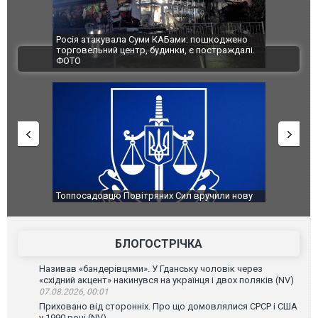
шкоджено
Українські надзвичайники врятували козуленя
СБУ за спр
страждалі.
під час ліквідації масштабної лісової пожежі у
Болгарії з
ВІДЕО
Франції
ФОТО
чили нову
Сили оборони уразили Ярославський НПЗ:
Неймар вл
губернатор регіону заявив про наймасштабнішу
"Сантоса".
атаку. ВІДЕО
БЛОГОСТРІЧКА
Називав «бандерівцями». У Гданську чоловік через
«східний акцент» накинувся на українця і двох поляків (NV)
07.08.2026, 00:01
Приховано від сторонніх. Про що домовлялися СРСР і США
у 1990 році (NV)