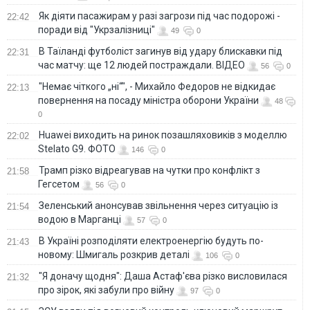
Як діяти пасажирам у разі загрози під час подорожі -
22:42
поради від "Укрзалізниці"
49
0
В Таїланді футболіст загинув від удару блискавки під
22:31
час матчу: ще 12 людей постраждали. ВІДЕО
56
0
"Немає чіткого „ні“", - Михайло Федоров не відкидає
22:13
повернення на посаду міністра оборони України
48
0
Huawei виходить на ринок позашляховиків з моделлю
22:02
Stelato G9. ФОТО
146
0
Трамп різко відреагував на чутки про конфлікт з
21:58
Гегсетом
56
0
Зеленський анонсував звільнення через ситуацію із
21:54
водою в Марганці
57
0
В Україні розподіляти електроенергію будуть по-
21:43
новому: Шмигаль розкрив деталі
106
0
"Я доначу щодня": Даша Астаф'єва різко висловилася
21:32
про зірок, які забули про війну
97
0