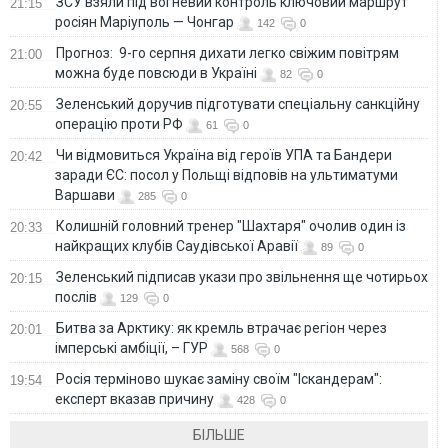
ЗСУ взяли під вогневий контроль ключовий маршрут
21:15
росіян Маріуполь — Чонгар
142
0
Прогноз: 9-го серпня дихати легко свіжим повітрям
21:00
можна буде повсюди в Україні
82
0
Зеленський доручив підготувати спеціальну санкційну
20:55
операцію проти РФ
61
0
Чи відмовиться Україна від героїв УПА та Бандери
20:42
заради ЄС: посол у Польщі відповів на ультиматуми
Варшави
285
0
Колишній головний тренер "Шахтаря" очолив один із
20:33
найкращих клубів Саудівської Аравії
89
0
Зеленський підписав укази про звільнення ще чотирьох
20:15
послів
129
0
Битва за Арктику: як кремль втрачає регіон через
20:01
імперські амбіції, – ГУР
568
0
Росія терміново шукає заміну своїм "Іскандерам":
19:54
експерт вказав причину
428
0
БІЛЬШЕ