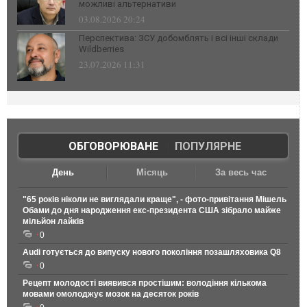
можливі альтернативи
03.08.2026 20:24
Перспектива: ЗСУ добомблять і всі інші склади
Wildberries
23.07.2026 11:31
ОБГОВОРЮВАНЕ
|
ПОПУЛЯРНЕ
День
Місяць
За весь час
"65 років ніколи не виглядали краще", - фото-привітання Мішель
Обами до дня народження екс-президента США зібрало майже
мільйон лайків
0
Audi готується до випуску нового покоління позашляховика Q8
0
Рецепт молодості виявився простішим: володіння кількома
мовами омолоджує мозок на десяток років