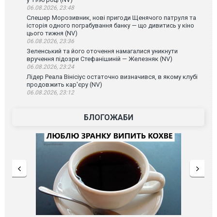
06.08.2026, 23:48
Слешер Морозивник, нові пригоди Щенячого патруля та
історія одного пограбування банку — що дивитись у кіно
цього тижня (NV)
06.08.2026, 23:36
Зеленський та його оточення намагалися уникнути
вручення підозри Стефанішиній — Железняк (NV)
06.08.2026, 23:24
Лідер Реала Вінісіус остаточно визначився, в якому клубі
продовжить кар'єру (NV)
06.08.2026, 23:12
БЛОГОЖАБИ