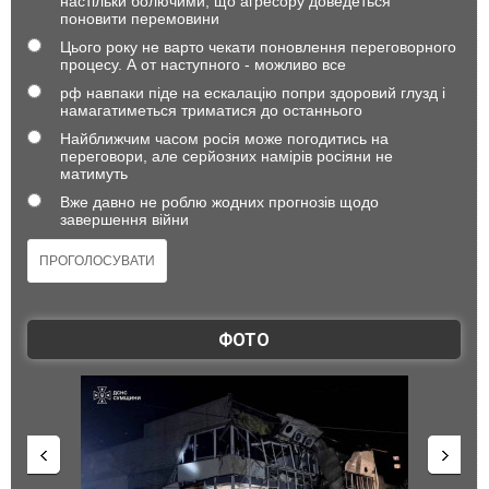
настільки болючими, що агресору доведеться
поновити перемовини
Цього року не варто чекати поновлення переговорного
процесу. А от наступного - можливо все
рф навпаки піде на ескалацію попри здоровий глузд і
намагатиметься триматися до останнього
Найближчим часом росія може погодитись на
переговори, але серйозних намірів росіяни не
матимуть
Вже давно не роблю жодних прогнозів щодо
завершення війни
ФОТО