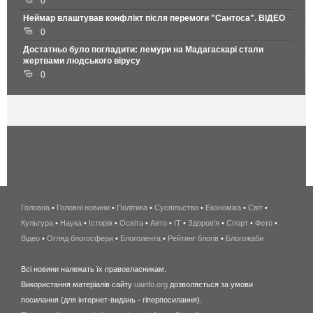
0
Неймар влаштував конфлікт після перемоги "Сантоса". ВІДЕО
0
Достатньо було погладити: лемури на Мадагаскарі стали
жертвами людського вірусу
0
Головна
•
Головні новини
•
Політика
•
Суспільство
•
Економіка
беспроводной
•
Світ
•
Культура
•
Наука
•
Історія
•
Освіта
•
Авто
•
IT
•
Здоров'я
интернет
•
Спорт
•
Фото
•
Відео
•
Огляд блогосфери
•
Блоголента
•
Рейтинг блогів
киев
•
Блогожаби
и
Всі новини належать їх правовласникам.
область
Використання матеріалів сайту
uainfo.org
дозволяється за умови
wimax
посилання (для інтернет-видань - гіперпосилання).
интернет