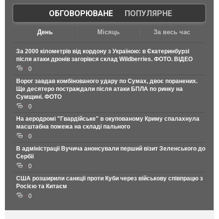
ОБГОВОРЮВАНЕ
|
ПОПУЛЯРНЕ
День
Місяць
За весь час
За 2000 кілометрів від кордону з Україною: в Єкатеринбурзі
після атаки дронів загорівся склад Wildberries. ФОТО. ВІДЕО
0
Ворог завдав комбінованого удару по Сумах, двоє поранених.
Ще десятеро постраждали після атаки БПЛА по ринку на
Сумщині. ФОТО
0
На аеродромі "Гвардійське" в окупованому Криму спалахнула
масштабна пожежа на складі пального
0
В адміністрації Вучича анонсували перший візит Зеленського до
Сербії
0
США розширили санкції проти Куби через військову співпрацю з
Росією та Китаєм
0