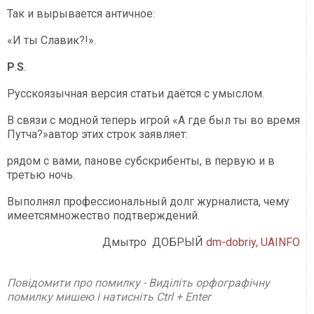
Так и вырывается античное
:
«И ты Славик
?!
».
P
.
S
.
Русскоязычная версия статьи даётся с умыслом.
В связи с модной теперь игрой «А где был ты во время
Путча?»автор этих строк заявляет:
рядом с вами, панове субскрибенты, в первую и в
третью ночь.
Выполнял профессиональный долг журналиста, чему
имеетсямножество подтверждений.
Дмытро ДОБРЫЙ
dm-dobriy,
UAINFO
Повідомити про помилку - Виділіть орфографічну
помилку мишею і натисніть Ctrl + Enter