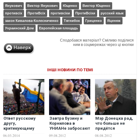
Янукович
Виктор Янукович
Ющенко
Виктор Ющенко
противсіх
ПротиВсіх
противсіхи
ПротиВсіхи
русский язык
закон Кивалова-Колесниченко
Тягнибок
Гриценко
Яценюк
Украинский Дом
Европейская площадь
Сподобався матеріал? Сміливо поділися
ним в соцмережах через ці кнопки
ІНШІ НОВИНИ ПО ТЕМІ
Ответ русскому
Завтра Бузину и
Мэр Донецка рад,
другу,
Корнилова в
что больше не
критикующему
УНИАНе забросают
придётся
украинский
яйцами
изъяснятся на
06.03.2014
09.08.2012
08.08.2012
Майдан
«корявом