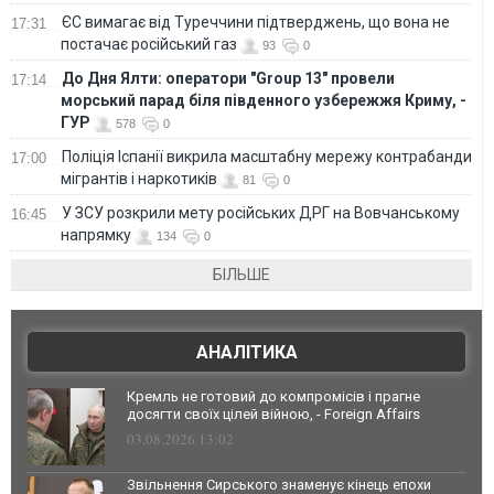
ЄС вимагає від Туреччини підтверджень, що вона не
17:31
постачає російський газ
93
0
До Дня Ялти: оператори "Group 13" провели
17:14
морський парад біля південного узбережжя Криму, -
ГУР
578
0
Поліція Іспанії викрила масштабну мережу контрабанди
17:00
мігрантів і наркотиків
81
0
У ЗСУ розкрили мету російських ДРГ на Вовчанському
16:45
напрямку
134
0
БІЛЬШЕ
АНАЛІТИКА
Кремль не готовий до компромісів і прагне
досягти своїх цілей війною, - Foreign Affairs
03.08.2026 13:02
Звільнення Сирського знаменує кінець епохи