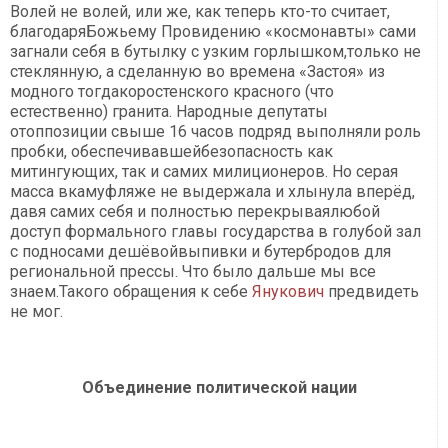
Волей не волей, или же, как теперь кто-то считает,
благодаряБожьему Провидению «космонавты» сами
загнали себя в бутылку с узким горлышком,только не
стеклянную, а сделанную во времена «Застоя» из
модного тогдакоростенского красного (что
естественно) гранита. Народные депутаты
отоппозиции свыше 16 часов подряд выполняли роль
пробки, обеспечивавшейбезопасность как
митингующих, так и самих милиционеров. Но серая
масса вкамуфляже не выдержала и хлынула вперёд,
давя самих себя и полностью перекрываялюбой
доступ формального главы государства в голубой зал
с подносами дешёвойвыпивки и бутербродов для
региональной прессы. Что было дальше мы все
знаем.Такого обращения к себе
Янукович
предвидеть
не мог.
Объединение политической нации