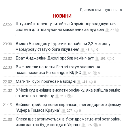
украинском языке»
Правила коментування ! »
НОВИНИ
Штучний інтелект у китайській армії: впроваджується
23:55
система для планування масованих авіаударів
37
0
В місті Аспендос у Туреччині знайшли 2,2-метрову
23:30
мармурову статую бога лікування
48
0
Брат Анджеліни Джолі зробив камінг-аут
23:02
191
0
Вже вивели на тести: Ferrari готує оновлення
22:33
позашляховика Purosangue. ВІДЕО
66
0
Магнітні бурі: прогноз на вихідні
22:02
114
0
У Чехії суд вирішив вислати росіянку, яка вийшла заміж
21:32
за чеха по телефону
210
0
Вийшов трейлер нової екранізації легендарного фільму
21:15
"Афера Томаса Крауна"
207
0
Спека ще затримується: в Укргідрометцентрі розповіли,
21:00
якою завтра буде погода в Україні
625
0