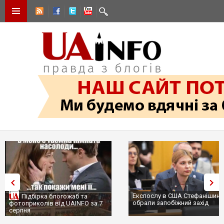
Експослу в США Стефанішиній
Трамп не передасть Україні
обрали запобіжний захід
сотні ракет до Patriot, бо у 
...