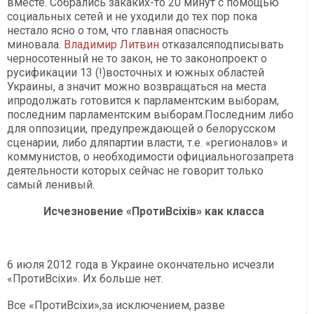
вместе. Собрались закаких-то 20 минут с помощью
социальных сетей и не уходили до тех пор пока
нестало ясно о том, что главная опасность
миновала.
Владимир Литвин
отказалсяподписывать
черносотенный не то закон, не то законопроект о
русификации 13 (!)восточных и южных областей
Украины, а значит можно возвращаться на места
ипродолжать готовится к парламентским выборам,
последним парламентским выборам.Последним либо
для оппозиции, предупреждающей о белорусском
сценарии, либо дляпартии власти, т.е. «регионалов» и
коммунистов, о необходимости официальногозапрета
деятельности которых сейчас не говорит только
самый ленивый.
Исчезновение «ПротиВсіхів» как класса
6 июля 2012 года в Украине окончательно исчезли
«Проти
Всі
хи». Их больше нет.
Все «Проти
Всі
хи»,за исключением, разве