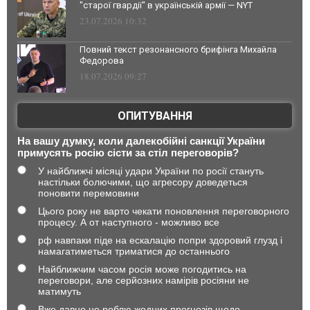
"старої гвардії" в українській армії — NYT
23.07.2026 10:32
Повний текст резонансного брифінга Михайла
Федорова
18.07.2026 09:27
ОПИТУВАННЯ
На вашу думку, коли далекобійні санкції України
примусять росію сісти за стіл переговорів?
У найближчі місяці удари України по росії стануть
настільки болючими, що агресору доведеться
поновити перемовини
Цього року не варто чекати поновлення переговорного
процесу. А от наступного - можливо все
рф навпаки піде на ескалацію попри здоровий глузд і
намагатиметься триматися до останнього
Найближчим часом росія може погодитись на
переговори, але серйозних намірів росіяни не
матимуть
Вже давно не роблю жодних прогнозів щодо