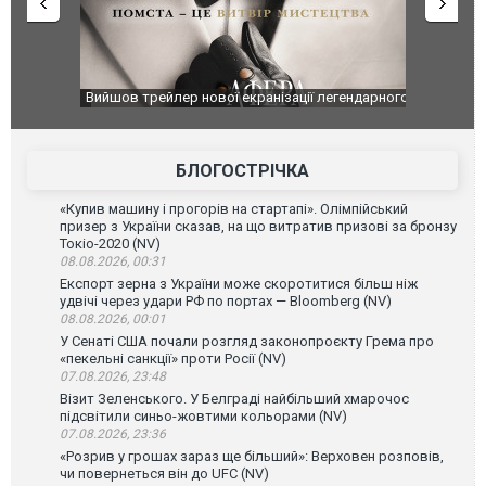
оновлення
Вийшов трейлер нової екранізації легендарного
Зеленський
фільму "Афера Томаса Крауна"
перемовин
БЛОГОСТРІЧКА
«Купив машину і прогорів на стартапі». Олімпійський
призер з України сказав, на що витратив призові за бронзу
Токіо-2020 (NV)
08.08.2026, 00:31
Експорт зерна з України може скоротитися більш ніж
удвічі через удари РФ по портах — Bloomberg (NV)
08.08.2026, 00:01
У Сенаті США почали розгляд законопроєкту Грема про
«пекельні санкції» проти Росії (NV)
07.08.2026, 23:48
Візит Зеленського. У Белграді найбільший хмарочос
підсвітили синьо-жовтими кольорами (NV)
07.08.2026, 23:36
«Розрив у грошах зараз ще більший»: Верховен розповів,
чи повернеться він до UFC (NV)