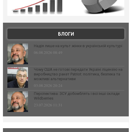
БЛОГИ
Надія лише на культ жінки в українській культурі
06.08.2026 08:49
Чому США не готові передати Україні ліцензію на
виробництво ракет Patriot: політика, безпека та
можливі альтернативи
03.08.2026 20:24
Перспектива: ЗСУ добомблять і всі інші склади
Wildberries
23.07.2026 11:31