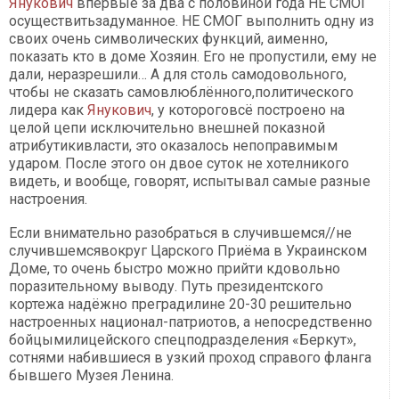
Янукович
впервые за два с половиной года НЕ СМОГ
осуществитьзадуманное. НЕ СМОГ выполнить одну из
своих очень символических функций, аименно,
показать кто в доме Хозяин. Его не пропустили, ему не
дали, неразрешили… А для столь самодовольного,
чтобы не сказать самовлюблённого,политического
лидера как
Янукович
, у котороговсё построено на
целой цепи исключительно внешней показной
атрибутикивласти, это оказалось непоправимым
ударом. После этого он двое суток не хотелникого
видеть, и вообще, говорят, испытывал самые разные
настроения.
Если внимательно разобраться в случившемся//не
случившемсявокруг Царского Приёма в Украинском
Доме, то очень быстро можно прийти кдовольно
поразительному выводу. Путь президентского
кортежа надёжно преградилине 20-30 решительно
настроенных национал-патриотов, а непосредственно
бойцымилицейского спецподразделения «Беркут»,
сотнями набившиеся в узкий проход справого фланга
бывшего Музея Ленина.