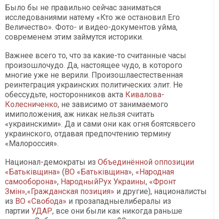
Было бы не правильно сейчас заниматься
исследованиями натему «Кто же остановил Его
Величество». Фото- и видео-документов уйма,
современем этим займутся историки.
Важнее всего то, что за какие-то считанные часы
произошлочудо. Да, настоящее чудо, в которого
многие уже не верили. Произошлаестественная
реинтеграция украинских политических элит. Не
обессудьте, носторонников акта
Кивалова
-
Колесниченко
, не зависимо от занимаемого
имиположения, аж никак нельзя считать
«украинскими». Да и сами они как огня боятсявсего
украинского, отдавая предпочтению термину
«Малороссия».
Национал-демократы из
Объединённой оппозиции
«
Батьківщина
»
(
ВО
«
Батьківщина
»
,
«Народная
самооборона»
,
НародныйРух Украины
,
«
Фронт
Змін
»
,
«Гражданская позиция»
и другие), националисты
из
ВО «Свобода»
и прозападныелибералы из
партии
УДАР
, все они были как никогда раньше