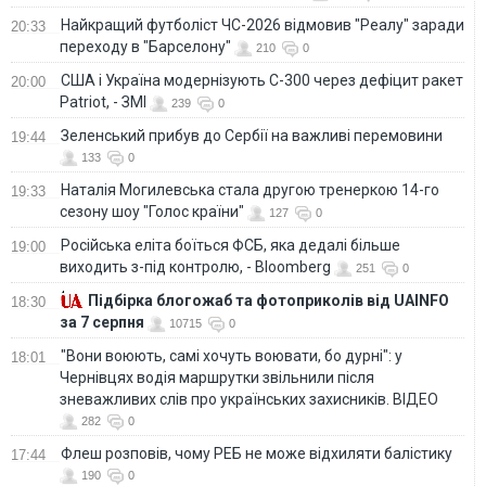
Найкращий футболіст ЧС-2026 відмовив "Реалу" заради
20:33
переходу в "Барселону"
210
0
США і Україна модернізують С-300 через дефіцит ракет
20:00
Patriot, - ЗМІ
239
0
Зеленський прибув до Сербії на важливі перемовини
19:44
133
0
Наталія Могилевська стала другою тренеркою 14-го
19:33
сезону шоу "Голос країни"
127
0
Російська еліта боїться ФСБ, яка дедалі більше
19:00
виходить з-під контролю, - Bloomberg
251
0
Підбірка блогожаб та фотоприколів від UAINFO
18:30
за 7 серпня
10715
0
"Вони воюють, самі хочуть воювати, бо дурні": у
18:01
Чернівцях водія маршрутки звільнили після
зневажливих слів про українських захисників. ВІДЕО
282
0
Флеш розповів, чому РЕБ не може відхиляти балістику
17:44
190
0