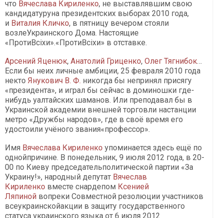
что
Вячеслава Кириленко
, не выставлявшим свою
кандидатуруна президентских выборах 2010 года,
и
Виталия Кличко
, в пятницу вечером стояли
возлеУкраинского Дома. Настоящие
«Проти
Всі
хи».«Проти
Всі
хи» в отставке.
Арсений Яценюк
,
Анатолий Гриценко
,
Олег Тягнибок
…
Если бы неих личные амбиции, 25 февраля 2010 года
некто
Янукович В. Ф.
никогда бы непринял присягу
«президента», и играл бы сейчас в доминошки где-
нибудь уалтайских шаманов. Или преподавал бы в
Украинской академии внешней торговли настанции
метро «Дружбы народов», где в своё время его
удостоили учёного звания«профессор».
Имя
Вячеслава Кириленко
упоминается здесь ещё по
однойпричине. В понедельник, 9 июля 2012 года, в 20-
00 по Киеву председательполитической партии «За
Украину!», народный депутат
Вячеслав
Кириленко
вместе снардепом
Ксенией
Ляпиной
вопреки Совместной резолюции участников
всеукраинскойакции в защиту государственного
статуса украинского языка от 6 июля 2012