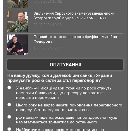
03.08.2026 13:02
Звільнення Сирського знаменує кінець епохи
"старої гвардії" в українській армії — NYT
23.07.2026 10:32
Повний текст резонансного брифінга Михайла
Федорова
18.07.2026 09:27
ОПИТУВАННЯ
На вашу думку, коли далекобійні санкції України
примусять росію сісти за стіл переговорів?
У найближчі місяці удари України по росії стануть
настільки болючими, що агресору доведеться
поновити перемовини
Цього року не варто чекати поновлення переговорного
процесу. А от наступного - можливо все
рф навпаки піде на ескалацію попри здоровий глузд і
намагатиметься триматися до останнього
Найближчим часом росія може погодитись на