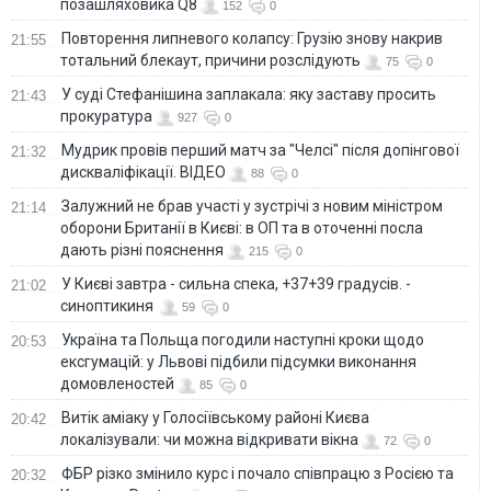
позашляховика Q8
152
0
Повторення липневого колапсу: Грузію знову накрив
21:55
тотальний блекаут, причини розслідують
75
0
У суді Стефанішина заплакала: яку заставу просить
21:43
прокуратура
927
0
Мудрик провів перший матч за "Челсі" після допінгової
21:32
дискваліфікації. ВІДЕО
88
0
Залужний не брав участі у зустрічі з новим міністром
21:14
оборони Британії в Києві: в ОП та в оточенні посла
дають різні пояснення
215
0
У Києві завтра - сильна спека, +37+39 градусів. -
21:02
синоптикиня
59
0
Україна та Польща погодили наступні кроки щодо
20:53
ексгумацій: у Львові підбили підсумки виконання
домовленостей
85
0
Витік аміаку у Голосіївському районі Києва
20:42
локалізували: чи можна відкривати вікна
72
0
ФБР різко змінило курс і почало співпрацю з Росією та
20:32