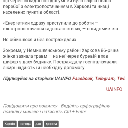
що через складні погодні умови було зафіксовано
перебої з електропостачанням в Харкові та низці
населених пунктів області.
«Енергетики одразу приступили до роботи —
електропостачання відновлюється», — повідомив він.
Не обійшлося й без постраждалих.
Зокрема, у Немишлянському районі Харкова 86-річна
жінка зазнала травм — на неї через буревій впав
шифер з даху будинку. Постраждалу госпіталізували,
лікарі надають їй необхідну допомогу.
Підписуйся на сторінки UAINFO
Facebook
,
Telegram
,
Twitt
UAINFO
Повідомити про помилку - Виділіть орфографічну
помилку мишею і натисніть Ctrl + Enter
Харків
негода
дах
дорога