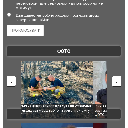
переговори, але серйозних намірів росіяни не
матимуть
Вже давно не роблю жодних прогнозів щодо
завершення війни
ФОТО
и козуленя
СБУ за сприяння Нацполіції та правоохоронців
Росіяни ат
ї пожежі у
Болгарії затримала міжнародного наркобарона.
одна людин
ВІДЕО
ФОТО