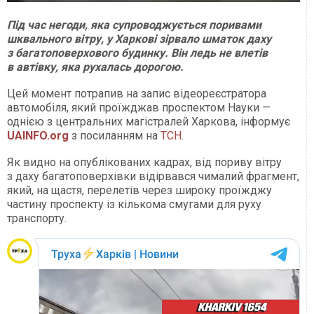
Під час негоди, яка супроводжується поривами
шквального вітру, у Харкові зірвало шматок даху
з багатоповерхового будинку. Він ледь не влетів
в автівку, яка рухалась дорогою.
Цей момент потрапив на запис відеореєстратора
автомобіля, який проїжджав проспектом Науки —
однією з центральних магістралей Харкова, інформує
UAINFO.org
з посиланням на
ТСН
.
Як видно на опублікованих кадрах, від пориву вітру
з даху багатоповерхівки відірвався чималий фрагмент,
який, на щастя, перелетів через широку проїжджу
частину проспекту із кількома смугами для руху
транспорту.