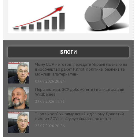
БЛОГИ
Чому США не готові передати Україні ліцензію на
виробництво ракет Patriot: політика, безпека та
можливі альтернативи
03.08.2026 20:24
Перспектива: ЗСУ добомблять і всі інші склади
Wildberries
23.07.2026 11:31
“Нова кров” чи вимушений хід? Чому Драпатий
очолив ЗСУ на піку суспільних протестів
22.07.2026 20:36