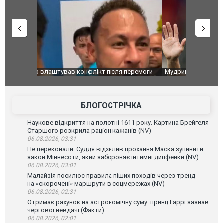
перемоги
Мудрик провів перший матч за "Челсі" після
Українські
допінгової дискваліфікації. ВІДЕО
під час лік
Франції
БЛОГОСТРІЧКА
Наукове відкриття на полотні 1611 року. Картина Брейгеля
Старшого розкрила раціон кажанів (NV)
06.08.2026, 03:31
Не переконали. Суддя відхилив прохання Маска зупинити
закон Міннесоти, який забороняє інтимні дипфейки (NV)
06.08.2026, 03:01
Малайзія посилює правила піших походів через тренд
на «скорочені» маршрути в соцмережах (NV)
06.08.2026, 02:31
Отримає рахунок на астрономічну суму: принц Гаррі зазнав
чергової невдачі (Факти)
06.08.2026, 02:01