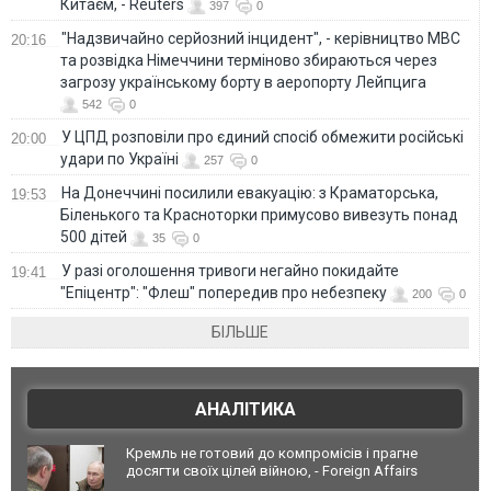
Китаєм, - Reuters
397
0
"Надзвичайно серйозний інцидент", - керівництво МВС
20:16
та розвідка Німеччини терміново збираються через
загрозу українському борту в аеропорту Лейпцига
542
0
У ЦПД розповіли про єдиний спосіб обмежити російські
20:00
удари по Україні
257
0
На Донеччині посилили евакуацію: з Краматорська,
19:53
Біленького та Красноторки примусово вивезуть понад
500 дітей
35
0
У разі оголошення тривоги негайно покидайте
19:41
"Епіцентр": "Флеш" попередив про небезпеку
200
0
БІЛЬШЕ
АНАЛІТИКА
Кремль не готовий до компромісів і прагне
досягти своїх цілей війною, - Foreign Affairs