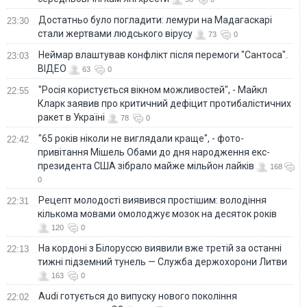
Достатньо було погладити: лемури на Мадагаскарі
23:30
стали жертвами людського вірусу
73
0
Неймар влаштував конфлікт після перемоги "Сантоса".
23:03
ВІДЕО
63
0
"Росія користується вікном можливостей", - Майкл
22:55
Кларк заявив про критичний дефіцит протибалістичних
ракет в Україні
78
0
"65 років ніколи не виглядали краще", - фото-
22:42
привітання Мішель Обами до дня народження екс-
президента США зібрало майже мільйон лайків
168
0
Рецепт молодості виявився простішим: володіння
22:31
кількома мовами омолоджує мозок на десяток років
120
0
На кордоні з Білоруссю виявили вже третій за останні
22:13
тижні підземний тунель — Служба держохорони Литви
163
0
Audi готується до випуску нового покоління
22:02