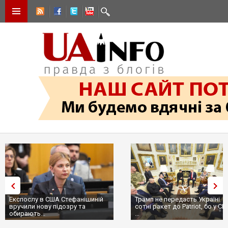
Експослу в США Стефанішиній
Трамп не передасть Україні
вручили нову підозру та
сотні ракет до Patriot, бо у С
обирають...
...