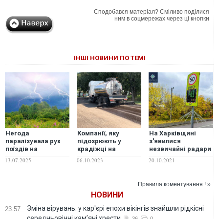
Сподобався матеріал? Сміливо поділися
ним в соцмережах через ці кнопки
ІНШІ НОВИНИ ПО ТЕМІ
Негода
Компанії, яку
На Харківщині
паралізувала рух
підозрюють у
з'явилися
поїздів на
крадіжці на
незвичайні радари
Харківщині
ремонті доріг,
контролю
13.07.2025
06.10.2023
20.10.2021
виділили
швидкості. ФОТО
півмільярда на
обслуговування
Правила коментування ! »
доріг
НОВИНИ
Зміна вірувань: у кар'єрі епохи вікінгів знайшли рідкісні
23:57
середньовічні кам’яні хрести
36
0